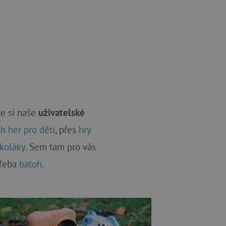
te si naše
uživatelské
h her pro děti
, přes
hry
koláky
. Sem tam pro vás
řeba
batoh
.