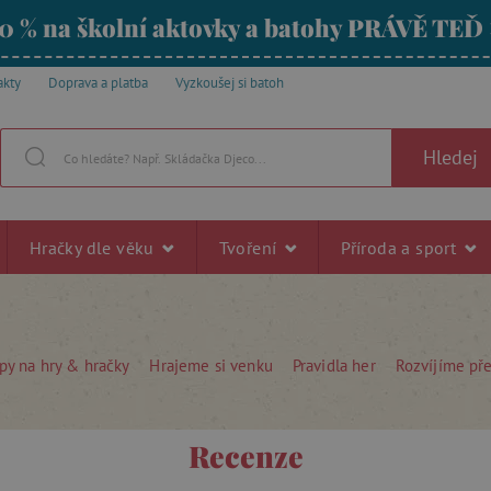
0 % na školní aktovky a batohy PRÁVĚ TEĎ
akty
Doprava a platba
Vyzkoušej si batoh
Hledej
Hračky dle věku
Tvoření
Příroda a sport
py na hry & hračky
Hrajeme si venku
Pravidla her
Rozvíjíme př
Recenze