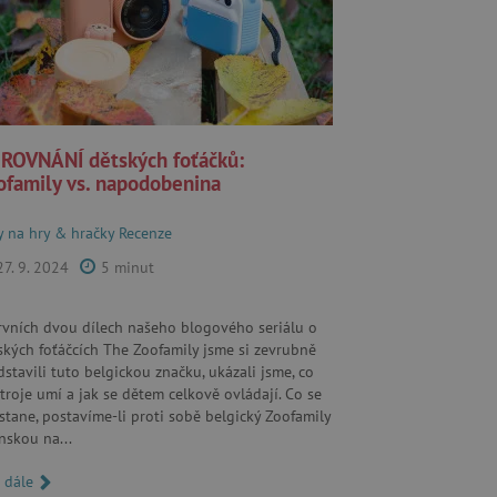
ROVNÁNÍ dětských foťáčků:
ofamily vs. napodobenina
y na hry & hračky
Recenze
27. 9. 2024
5 minut
rvních dvou dílech našeho blogového seriálu o
ských foťáčcích The Zoofamily jsme si zevrubně
dstavili tuto belgickou značku, ukázali jsme, co
stroje umí a jak se dětem celkově ovládají. Co se
 stane, postavíme-li proti sobě belgický Zoofamily
ínskou na...
t dále