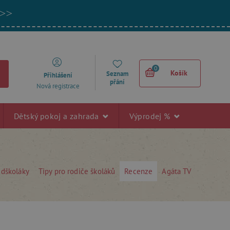
 >>
0
Košík
Seznam
Přihlášení
přání
Nová registrace
Dětský pokoj a zahrada
Výprodej %
edškoláky
Tipy pro rodiče školáků
Recenze
Agáta TV