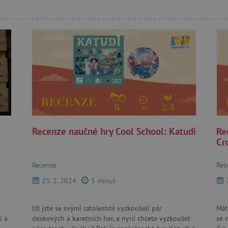
Recenze naučné hry Cool School: Katudi
Re
Cr
Recenze
Rec
23. 2. 2024
5 minut
Už jste se svými ratolestmi vyzkoušeli pár
Mát
í a
deskových a karetních her, a nyní chcete vyzkoušet
se 