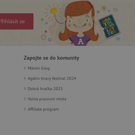
).
Přihlásit se
 identifikaci zařízení,
e, aby sledovala používání
Zapojte se do komunity
Mámin blog
Agátin hravý festival 2024
e Docs zajištěním
k návštěvníci používají
Dobrá hračka 2025
ových stránkách.
om, jak si webové stránky
odkud pocházejí, a
Volná pracovní místa
mi k optimalizaci
ování personalizovaných
vu relace.
Affiliate program
azení vhodné reklamy.
stránkách.
ledování uživatelských
bsahu webových stránek
žeb a obsahu. Může