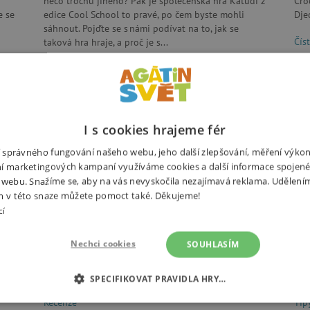
něco trochu jiného? Pak je společenská hra Katudi z
Cro
e se
edice Cool School to pravé, po čem byste mohli
Dje
sáhnout. Pojďte se s námi podívat na to, jak se
Čís
taková hra hraje, a proč je s...
Číst dále
I s cookies hrajeme fér
ní správného fungování našeho webu, jeho další zlepšování, měření výko
í marketingových kampaní využíváme cookies a další informace spojené
 webu. Snažíme se, aby na vás nevyskočila nezajímavá reklama. Udělení
m v této snaze můžete pomoct také. Děkujeme!
cí
Nechci cookies
SOUHLASÍM
elý
Recenze hry 4bambini: Abeceda aneb
Re
Pestré hrátky s písmenky a obrázky
už
SPECIFIKOVAT PRAVIDLA HRY…
Recenze
Tip
É COOKIES
ANALYTICKÉ COOKIES
MARKETINGOVÉ C