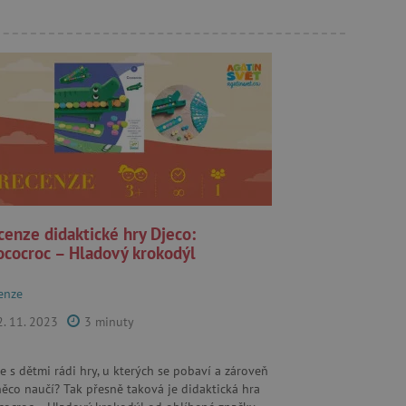
cenze didaktické hry Djeco:
ococroc – Hladový krokodýl
enze
2. 11. 2023
3 minuty
e s dětmi rádi hry, u kterých se pobaví a zároveň
něco naučí? Tak přesně taková je didaktická hra