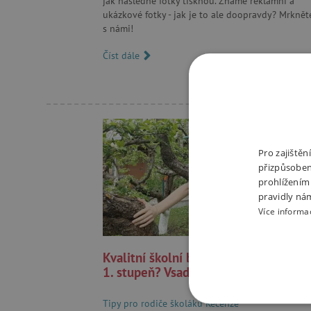
jak následně fotky tisknou. Známe reklamní a
ukázkové fotky - jak je to ale doopravdy? Mrknět
s námi!
Číst dále
Pro zajiště
přizpůsoben
prohlížením
pravidly ná
Více informa
Kvalitní školní batoh, který pokryje c
1. stupeň? Vsaďte na Ergobag Prime
Tipy pro rodiče školáků
Recenze
NEZBYTNĚ NUTN