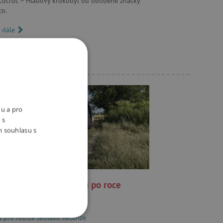
cocroc – Hladový krokodýl od oblíbené značky
co.
t dále
nu a pro
 s
m souhlasu s
cenze školního batohu po roce
ívání: Ergobag Prime
y pro rodiče školáků
Recenze
OOKIES