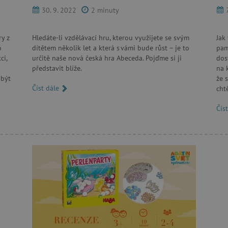
30. 9. 2022
2 minuty
RY
y z
Hledáte-li vzdělávací hru, kterou využijete se svým
Jak
o
dítětem několik let a která s vámi bude růst – je to
pam
ci,
určitě naše nová česká hra Abeceda. Pojďme si ji
dos
představit blíže.
na 
tně nutné cookies
Analytické cookies
Marketingové cookies
Funkční s
 být
že 
Číst dále
chtě
ie umožňují základní funkce webových stránek, jako je přihlášení uživatele a správa
rů cookie správně používat.
Čís
Provider
/
Vyprší
Popis
Doména
30 minut
Tento soubor cookie se používá k r
Cloudflare Inc.
roboty. To je pro web přínosné, a
.vimeo.com
platné zprávy o používání jejich w
.agatinsvet.cz
1 rok
Tento soubor cookie se používá k 
uživatele s používáním souborů c
stránkách a k zajištění souladu s 
získání souhlasu pro určité kategor
.agatinsvet.cz
1 rok 1
Tento soubor cookie se používá k 
měsíc
uživatele pro cookies na webových
acy Policy
1 rok
Tento soubor cookie používá služb
CookieScript