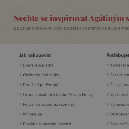
_sp_id.f442
Nechte se inspirovat Agátiným 
featureFlagCheckoutExpe
a posílat si slevové kódy, soutěže i pozvánky na akce e-ma
udid
product_filter_remember
Jak nakupovat
Potřebuje
Doprava a platba
Kontakty a
Provider
Provi
/
Název
Název
Název
Doména
Domé
Obchodní podmínky
Časová osa
S
smc_dyn_item
COMPASS
Google
Googl
Doručení po Evropě
Časová osa
.docs.google
.docs.
smc_dyn_item_code
Ochrana osobních údajů (Privacy Policy)
Vyzkoušej 
_cfuvid
.vimeo.com
_ga_9XW4E0XYJX
.agati
Poučení o souborech cookies
Výměna, vr
com.silverpop.iMAWebCo
_ga
vuid
Impressum
Odstoupen
Vimeo.com I
Googl
tv_UICR
.vimeo.com
.agati
Pravidla zpracování recenzí
Reklamačn