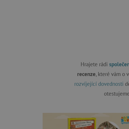
Hrajete rádi
společe
recenze
, které vám o 
rozvíjející dovednosti
dě
otestujeme