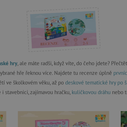
nské hry
, ale máte radši, když víte, do čeho jdete? Přečtě
vybrané hře řeknou více. Najdete tu recenze úplně
prvníc
tí ve školkovém věku, až po
deskové tematické hry po š
 i stavebnici, zajímavou hračku,
kuličkovou dráhu
nebo t