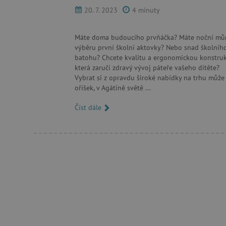
20. 7. 2023
4 minuty
FUNKČNÍ SOUBO
Máte doma budoucího prvňáčka? Máte noční můr
výběru první školní aktovky? Nebo snad školníh
batohu? Chcete kvalitu a ergonomickou konstruk
která zaručí zdravý vývoj páteře vašeho dítěte?
Nezby
Vybrat si z opravdu široké nabídky na trhu může
oříšek, v Agátině světě ...
Nezbytně nutné soubory cook
bez nezbytně nutných soubo
Číst dále
Název
__cf_bm
_lb_ccc
cjConsent
Google Priv
CookieScriptConsent