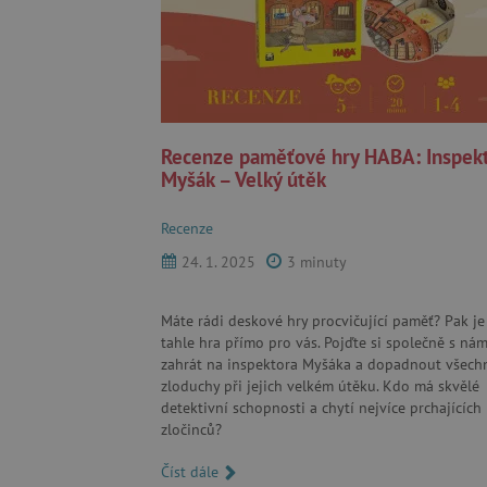
Recenze paměťové hry HABA: Inspek
Myšák – Velký útěk
Recenze
24. 1. 2025
3 minuty
Máte rádi deskové hry procvičující paměť? Pak je
tahle hra přímo pro vás. Pojďte si společně s nám
zahrát na inspektora Myšáka a dopadnout všech
zloduchy při jejich velkém útěku. Kdo má skvělé
detektivní schopnosti a chytí nejvíce prchajících
zločinců?
Číst dále