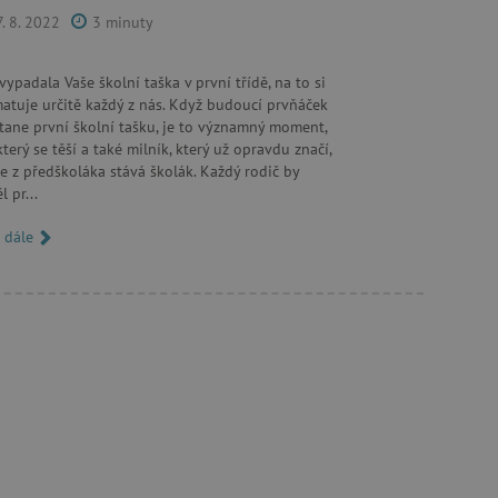
7. 8. 2022
3 minuty
 vypadala Vaše školní taška v první třídě, na to si
atuje určitě každý z nás. Když budoucí prvňáček
tane první školní tašku, je to významný moment,
který se těší a také milník, který už opravdu značí,
oubory
se z předškoláka stává školák. Každý rodič by
l pr...
 účtu. Webové stránky nelze
t dále
ozlišení mezi lidmi a
by bylo možné podávat
ebových stránek.
ukládání souhlasu
ookies na webových
právními požadavky na
ie cookies.
ukládání souhlasu
 stránkách.
a Cookie-Script.com k