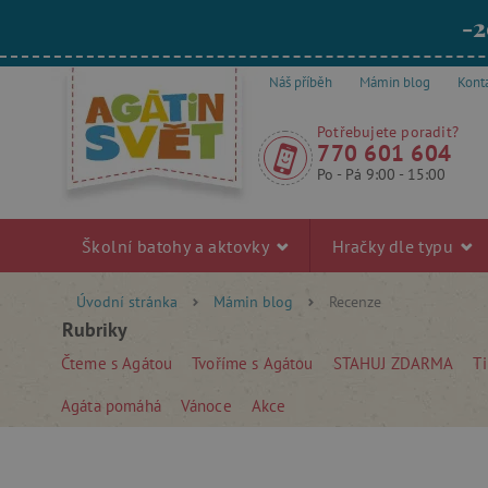
-2
Náš příběh
Mámin blog
Kont
Potřebujete poradit?
770 601 604
Po - Pá 9:00 - 15:00
Školní batohy a aktovky
Hračky dle typu
Úvodní stránka
Mámin blog
Recenze
Rubriky
Čteme s Agátou
Tvoříme s Agátou
STAHUJ ZDARMA
Ti
Agáta pomáhá
Vánoce
Akce