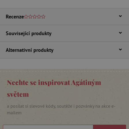
Recenze
Související produkty
Alternativní produkty
_lb_ccc
.agatinsvet.cz
Google Privacy Policy
Nechte se inspirovat Agátiným
světem
a posílat si slevové kódy, soutěže i pozvánky na akce e-
mailem