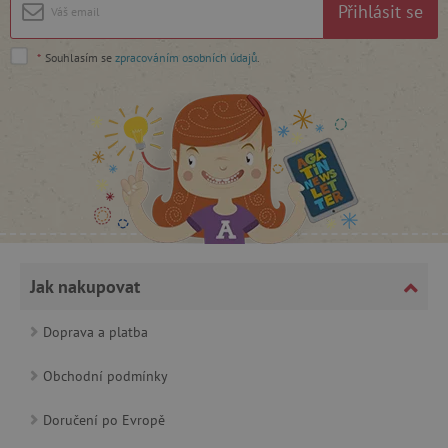
Přihlásit se
cjConsent
.agatinsvet.cz
*
Souhlasím se
zpracováním osobních údajů
.
CookieScriptConsent
CookieScript
www.agatinsvet.cz
Jak nakupovat
Doprava a platba
Obchodní podmínky
Doručení po Evropě
PHPSESSID
PHP.net
p
www.agatinsvet.cz