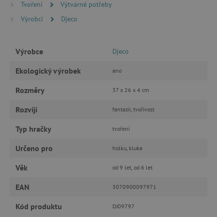
Tvoření
Výtvarné potřeby
MARKETINGOVÉ COOKIES
Výrobci
Djeco
FUNKČNÍ SOUBORY
Výrobce
Djeco
Ekologický výrobek
ano
Nezbytně nutné cookies
Rozměry
37 x 26 x 4 cm
Analytické cookies
Marketingové cookies
Funkční soubory
Rozvíjí
fantazii, tvořivost
Nezbytně nutné soubory cookie umožňují
Typ hračky
tvoření
základní funkce webových stránek, jako je
přihlášení uživatele a správa účtu. Webové
Určeno pro
holku, kluka
stránky nelze bez nezbytně nutných souborů
cookie správně používat.
Věk
od 9 let, od 6 let
Provider
/
Název
Doména
EAN
3070900097971
__cf_bm
Cloudflare Inc.
.vimeo.com
Kód produktu
DJ09797