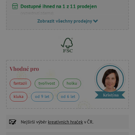
Dostupné ihned na 1 z 11 prodejen
(vyzvednutí zdarma)
Zobrazit všechny prodejny
Vhodné pro
fantazii
tvořivost
holku
Kristýna
kluka
od 9 let
od 6 let
Nejširší výběr
kreativních hraček
v ČR.