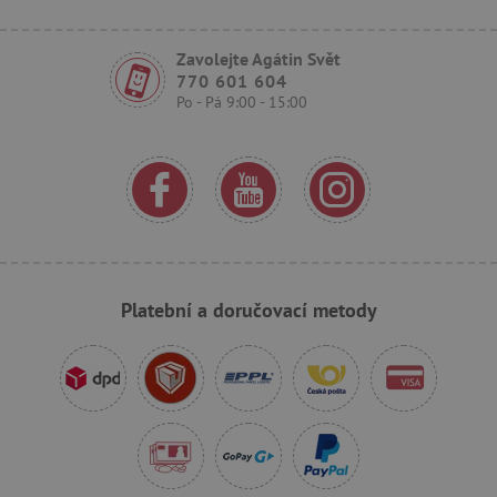
Zavolejte Agátin Svět
770 601 604
Po - Pá 9:00 - 15:00
_sp_ses.f442
www.agatinsvet.cz
featureFlagIdentifier
www.agatinsvet.cz
_lb
.agatinsvet.cz
p
Platební a doručovací metody
_pinterest_ct_ua
Pinterest Inc.
.ct.pinterest.com
AWSALBCORS
Amazon.com Inc.
www.pages06.net