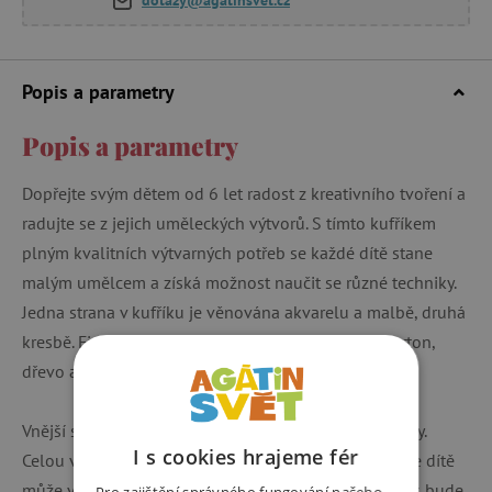
Popis a parametry
Popis a parametry
Dopřejte svým dětem od 6 let radost z kreativního tvoření a
radujte se z jejich uměleckých výtvorů. S tímto kufříkem
plným kvalitních výtvarných potřeb se každé dítě stane
malým umělcem a získá možnost naučit se různé techniky.
Jedna strana v kufříku je věnována akvarelu a malbě, druhá
kresbě. Fixy lze použít na mnoho různých médií: karton,
dřevo atd.
Vnější strana kufříku je koncipována jako omalovánky.
I s cookies hrajeme fér
Celou velkou plochu vrchního i spodního dílu si vaše dítě
může vymalovat podle své vlastní fantazie. Kufřík tak bude