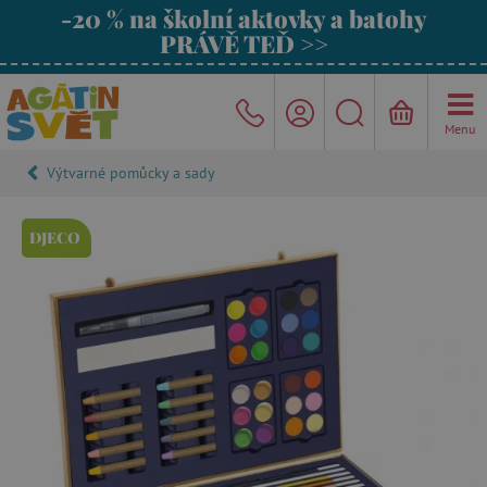
-20 % na školní aktovky a batohy
PRÁVĚ TEĎ >>
Menu
Výtvarné pomůcky a sady
DJECO