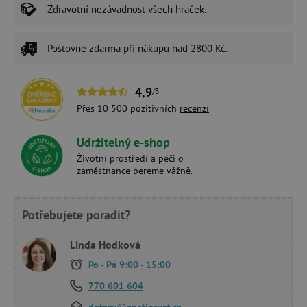
Zdravotní nezávadnost
všech hraček.
Poštovné zdarma
při nákupu nad 2800 Kč.
4,9
/5
Přes 10 500 pozitivních
recenzí
Udržitelný e-shop
Životní prostředí a péči o
zaměstnance bereme vážně.
Potřebujete poradit?
Linda Hodková
Po - Pá 9:00 - 15:00
770 601 604
dotazy@agatinsvet.cz