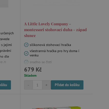
m zajišťuje hledání na
A Little Lovely Company -
e vztahu k Pinterest
montessori stohovací duha - západ
 určených
slunce
s případy použití CORS po
 zavede
lší soubory cookie
í lepivosti založených na
 s jejími
silikonová stohovací hračka
).
yprávění
všestranná hračka pro hry doma i
venku
 ho dle
snadno se čistí
it či
679 Kč
 identifikaci zařízení,
e, aby sledovala používání
Skladem
-
+
ošíku
Přidat do košíku