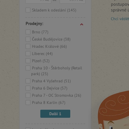
postupov
správné 
Skladem k odeslání
(145)
Chci vědě
Pokud an
Prodejny:
hračky t
Brno
(77)
rozvoj
, d
svých chy
České Budějovice
(38)
Hradec Králové
(66)
Najdete 
Liberec
(44)
provléka
Plzeň
(52)
nejmenší
hračky po
Praha 10 - Štěrboholy (Retail
park)
(25)
Praha 4 Vyšehrad
(51)
Praha 6 Dejvice
(57)
Praha 7 - OC Stromovka
(26)
Praha 8 Karlín
(67)
Další 1