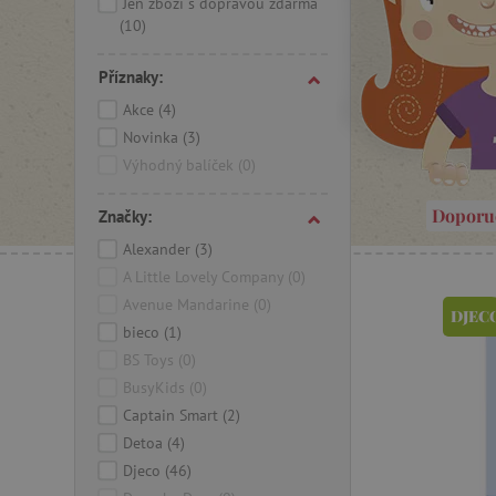
Jen zboží s dopravou zdarma
(10)
Příznaky:
Akce
(4)
Novinka
(3)
Výhodný balíček
(0)
Doporu
Značky:
Alexander
(3)
A Little Lovely Company
(0)
Avenue Mandarine
(0)
DJEC
bieco
(1)
BS Toys
(0)
BusyKids
(0)
Captain Smart
(2)
Detoa
(4)
Djeco
(46)