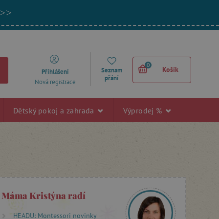
 >>
0
Košík
Seznam
Přihlášení
přání
Nová registrace
Dětský pokoj a zahrada
Výprodej %
Máma Kristýna radí
HEADU: Montessori novinky