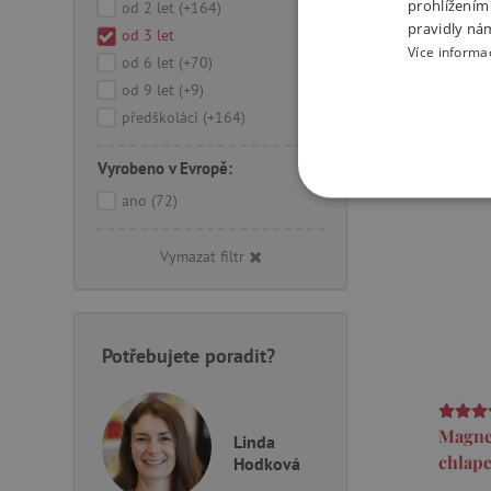
prohlížením
od 2 let
(+164)
Sklade
pravidly ná
od 3 let
Více informa
-
od 6 let
(+70)
od 9 let
(+9)
předškoláci
(+164)
Vyrobeno v Evropě:
ano
(72)
NEZBYTNĚ NUTN
Vymazat filtr
FUNKČNÍ SOUBO
Potřebujete poradit?
Nezby
Nezbytně nutné soubory cook
bez nezbytně nutných soubo
Magnet
Linda
chlapc
Hodková
Název