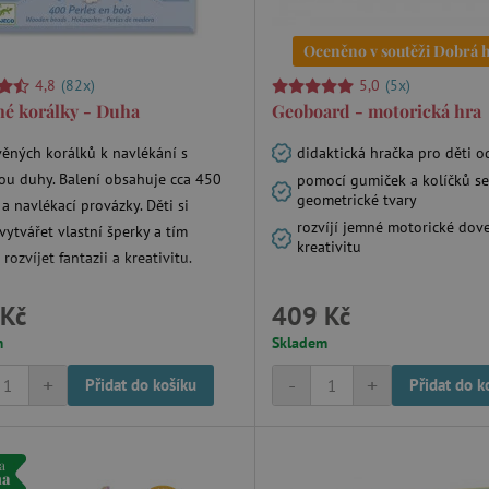
Oceněno v soutěži Dobrá 
4,8
(82x)
5,0
(5x)
é korálky - Duha
Geoboard - motorická hra
věných korálků k navlékání s
didaktická hračka pro děti od
ou duhy. Balení obsahuje cca 450
pomocí gumiček a kolíčků se
geometrické tvary
a navlékací provázky. Děti si
rozvíjí jemné motorické dov
ytvářet vlastní šperky a tím
kreativitu
rozvíjet fantazii a kreativitu.
Kč
409 Kč
m
Skladem
+
-
+
Přidat do košíku
Přidat do k
a
ma