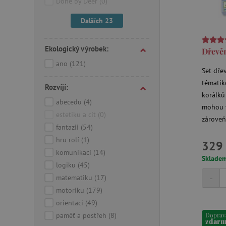
Done by Deer
(0)
Dalších 23
Ekologický výrobek:
Dřevěn
ano
(121)
Set dře
tématik
Rozvíjí:
korálků 
abecedu
(4)
mohou v
estetiku a cit
(0)
zároveň 
fantazii
(54)
hru rolí
(1)
329 
komunikaci
(14)
Sklade
logiku
(45)
-
matematiku
(17)
motoriku
(179)
orientaci
(49)
paměť a postřeh
(8)
Doprav
zdar