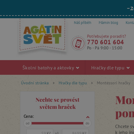
-2
Náš příběh
Mámin blog
Kont
Potřebujete poradit?
770 601 604
Po - Pá 9:00 - 15:00
Školní batohy a aktovky
Hračky dle typu
Úvodní stránka
Hračky dle typu
Montessori hračky
Mon
Nechte se provést
světem hraček
po
Cena:
od
do
Chcete sv
k jeho in
Kč
až
Kč