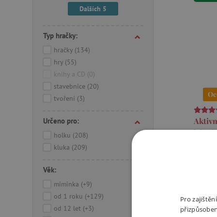
Dalších 5
Typ hračky:
hračky
(134)
hry
(55)
knihy a CD
(0)
stavebnice
(20)
Oc
tvoření
(3)
Aktivn
Určeno pro:
labyri
holku
(208)
kluka
(209)
Tato ná
kostka 
Věk:
vzděláv
miminka
(+9)
od jedn
od 1 roku
(+129)
labyrint
Pro zajiště
od 12 let
(+3)
1 89
přizpůsoben