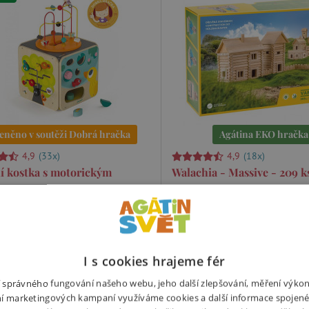
eněno v soutěži Dobrá hračka
Agátina EKO hračka
4,9
(33x)
4,9
(18x)
í kostka s motorickým
Walachia - Massive - 209 k
ntem
Zabavte se celá rodina s touto
dherná dřevěná multifunkční
kreativní stavebnicí z masivníh
obsahuje celkem 8 různých
dřeva! V balení naleznete celke
acích a zábavných aktivit pro děti
pocházejících z valašských lesů. 
I s cookies hrajeme fér
oho roku. Vrchní část kostky s
složí děti minimálně 37 typů nej
em lze vyndat a vložit dovnitř.
srubů či hradů. Záleží pouze na 
ní správného fungování našeho webu, jeho další zlepšování, měření výko
9 Kč
1 749 Kč
í marketingových kampaní využíváme cookies a další informace spojené
fantazii. Jednotlivé díly mají p