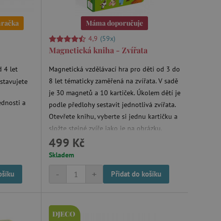
hračka
Máma doporučuje
4,9
(59x)
Magnetická kniha - Zvířata
 4 let
Magnetická vzdělávací hra pro děti od 3 do
8 let tématicky zaměřená na zvířata. V sadě
stavujete
je 30 magnetů a 10 kartiček. Úkolem dětí je
ednosti a
podle předlohy sestavit jednotlivá zvířata.
Otevřete knihu, vyberte si jednu kartičku a
složte stejné zvíře jako je na obrázku.
499 Kč
Rozměry knihy jsou 19 x 4 x 26 cm.
Magnetická kniha je skvělý nápad na hravý
Skladem
a zároveň vzdělávací dárek.
-
+
ošíku
Přidat do košíku
DJECO