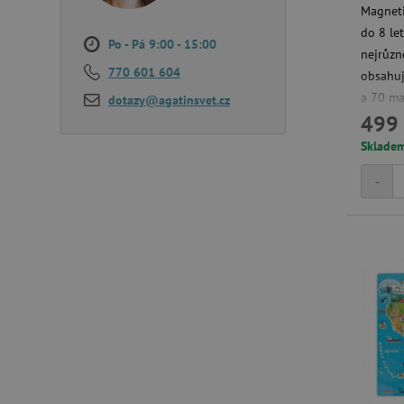
__cf_bm
Magneti
do 8 le
Po - Pá 9:00 - 15:00
nejrůzně
_lb_ccc
770 601 604
obsahuj
a 70 ma
dotazy@agatinsvet.cz
499 
knihu, 
cjConsent
stejnou 
Sklade
Google Priv
mohou v
CookieScriptConsent
-
své fant
PHPSESSID
__cf_bm
lastVisitedProduct
__cf_bm