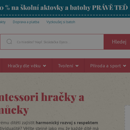
0 % na školní aktovky a batohy PRÁVĚ TEĎ
akty
Doprava a platba
Vyzkoušej si batoh
Hledej
Hračky dle věku
Tvoření
Příroda a sport
tessori hračky a
můcky
ému dítěti zajistit
harmonický rozvoj
s respektem
dividualitě? Věříte stejně jako my, že každé dítě má