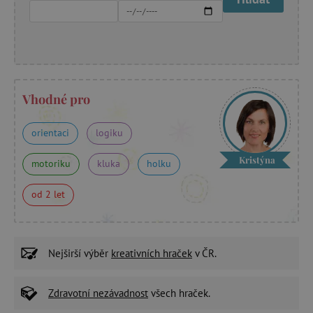
Vhodné pro
orientaci
logiku
Kristýna
motoriku
kluka
holku
od 2 let
Nejširší výběr
kreativních hraček
v ČR.
Zdravotní nezávadnost
všech hraček.