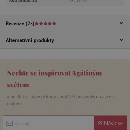
Kód produktu
HAPE_E1406
Recenze
(2×)
Alternativní produkty
_lb_ccc
.agatinsvet.cz
Google Privacy Policy
Nechte se inspirovat Agátiným
světem
a posílat si slevové kódy, soutěže i pozvánky na akce e-
mailem
Přihlásit se