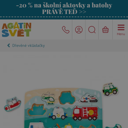
-20 % na školní aktovky a batohy
PRÁVĚ TEĎ >>
Menu
Dřevěné vkládačky