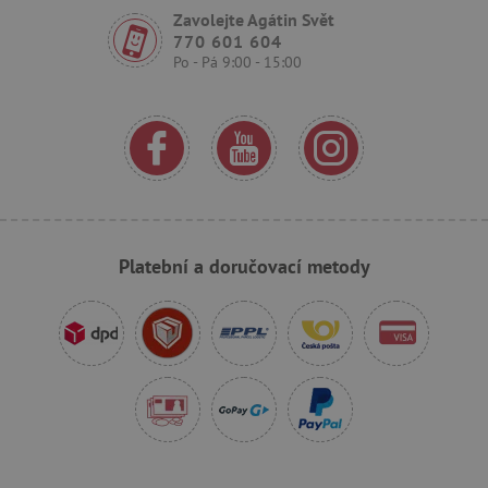
Zavolejte Agátin Svět
770 601 604
Po - Pá 9:00 - 15:00
_sp_ses.f442
www.agatinsvet.cz
featureFlagIdentifier
www.agatinsvet.cz
_lb
.agatinsvet.cz
p
Platební a doručovací metody
_pinterest_ct_ua
Pinterest Inc.
.ct.pinterest.com
AWSALBCORS
Amazon.com Inc.
www.pages06.net