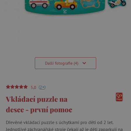
Další fotografie (4)
(
)
+
2
5,0
Vkládací puzzle na
desce - první pomoc
Dřevěné vkládací puzzle s úchytkami pro děti od 2 let.
Jednotlivé záchranářské stroje čekají až je děti zaparkují na