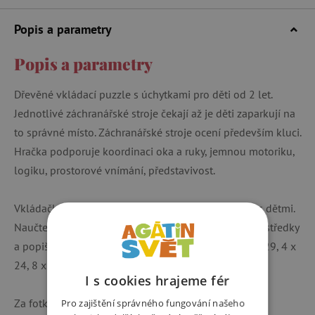
Popis a parametry
Popis a parametry
Dřevěné vkládací puzzle s úchytkami pro děti od 2 let.
Jednotlivé záchranářské stroje čekají až je děti zaparkují na
to správné místo. Záchranářské stroje ocení především kluci.
Hračka podporuje koordinaci oka a ruky, jemnou motoriku,
logiku, prostorové vnímání, představivost.
Vkládačku můžete použít také ke komunikační hře s dětmi.
Naučte děti pojmenovat jednotlivé záchranářské prostředky
a popište dětem k čemu slouží. Velikost produktu je 29, 4 x
24, 8 x 1, 8 cm.
I s cookies hrajeme fér
Za fotky děkujeme @ami_umi.
Pro zajištění správného fungování našeho