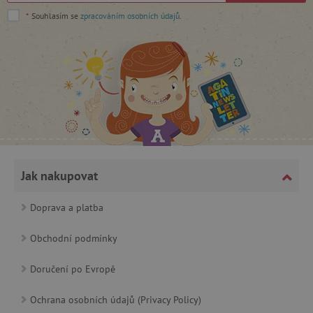
cjConsent
.agatinsvet.cz
*
Souhlasím se
zpracováním osobních údajů
.
CookieScriptConsent
CookieScript
www.agatinsvet.cz
Jak nakupovat
Doprava a platba
Obchodní podmínky
Doručení po Evropě
PHPSESSID
PHP.net
p
www.agatinsvet.cz
Ochrana osobních údajů (Privacy Policy)