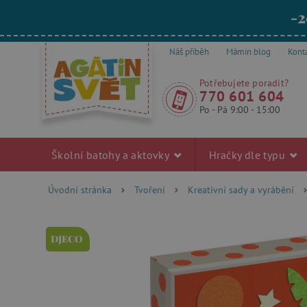
-2
Náš příběh
Mámin blog
Kont
Potřebujete poradit?
770 601 604
Po - Pá 9:00 - 15:00
Školní batohy a aktovky
Hračky dle typu
Úvodní stránka
Tvoření
Kreativní sady a vyrábění
DJECO