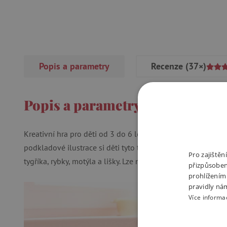
Popis a parametry
Recenze
(37×)
Popis a parametry
Kreativní hra pro děti od 3 do 6 let je plná různých samolep
podkladové ilustrace si děti tyto tvary vyskládají a obrázky
Pro zajiště
tygříka, rybky, motýla a lišky. Lze následně využít jako dek
přizpůsoben
prohlížením
pravidly ná
Více informa