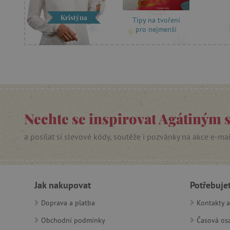
Kristýna
Tipy na tvoření
AWSALBCORS
pro nejmenší
_sp_id.f442
featureFlagCheckoutExpe
udid
Nechte se inspirovat Agátiným 
product_filter_remember
a posílat si slevové kódy, soutěže i pozvánky na akce e-ma
Provider
Provi
/
Název
Název
Název
Doména
Domé
Jak nakupovat
Potřebuje
S
smc_dyn_item
COMPASS
Google
Googl
.docs.google
.docs.
Doprava a platba
Kontakty a
smc_dyn_item_code
_cfuvid
.vimeo.com
Obchodní podmínky
Časová osa
_ga_9XW4E0XYJX
.agati