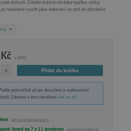
y tak dotvoří. Získáte krásné obrázky tygříka, rybky,
 Lze následně využít jako dekoraci na zeď do dětského
etry
 Kč
s DPH
+
Přidat do košíku
Plaťte pohodlně až po doručení a vyzkoušení
zboží. Zdarma a bez navýšení.
Jak na to?
adem
Ceny a způsob doručení
upné ihned na 7 z 11 prodejen
(vyzvednutí zdarma)