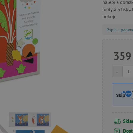
nalepí a obrázk
motýla a lišky.
pokoje.
Popis a param
359
-
Skl
Dost