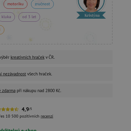
motoriku
zručnost
Kristýna
kluka
od 3 let
i
 výběr
kreativních hraček
v ČR.
ní nezávadnost
všech hraček.
é zdarma
při nákupu nad 2800 Kč.
4,9
/5
řes 10 500 pozitivních
recenzí
držitelný e-shop