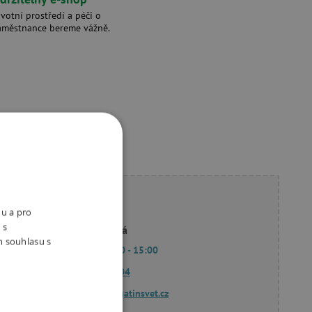
ivotní prostředí a péči o
aměstnance bereme vážně.
ete poradit?
nu a pro
 s
Linda Hodková
m souhlasu s
Po - Pá 9:00 - 15:00
770 601 604
dotazy@agatinsvet.cz