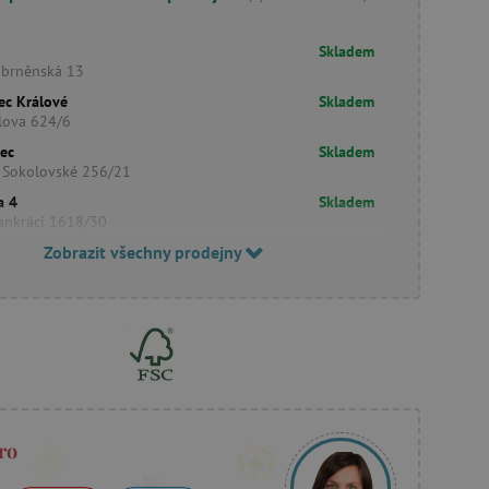
Skladem
obrněnská 13
ec Králové
Skladem
lova 624/6
rec
Skladem
 Sokolovské 256/21
a 4
Skladem
ankráci 1618/30
Zobrazit všechny prodejny
ro