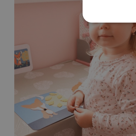
NEZBYTNĚ NUTN
FUNKČNÍ SOUBO
Nezby
Nezbytně nutné soubory cook
bez nezbytně nutných soubo
Název
__cf_bm
_lb_ccc