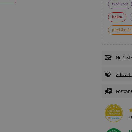
tvořivost
holku
předškolác
Nejširší
Zdravot
Poštovn
P
U