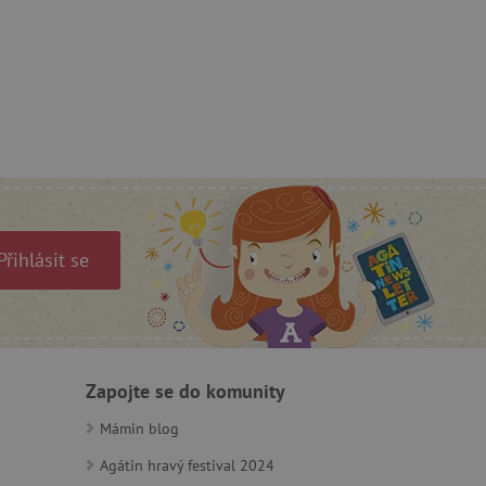
s případy použití CORS po
lší soubory cookie
í lepivosti založených na
).
 identifikaci zařízení,
e, aby sledovala používání
Přihlásit se
Zapojte se do komunity
e Docs zajištěním
k návštěvníci používají
ových stránkách.
om, jak si webové stránky
odkud pocházejí, a
Mámin blog
mi k optimalizaci
Agátin hravý festival 2024
ování personalizovaných
vu relace.