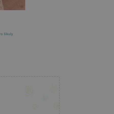
získání souhlasu pro určité kategor
.agatinsvet.cz
1 rok 1
Tento soubor cookie se používá k 
měsíc
uživatele pro cookies na webových
acy Policy
1 rok
Tento soubor cookie používá služb
CookieScript
zapamatování předvoleb souhlasu 
www.agatinsvet.cz
návštěvníků. Je nutné, aby banner
fungoval správně.
ro šikuly
Zavřením
Univerzální identifikátor používa
PHP.net
prohlížeče
relací uživatelů
www.agatinsvet.cz
30 minut
Tento soubor cookie se používá k r
Cloudflare Inc.
roboty. To je pro web přínosné, a
.heureka.cz
platné zprávy o používání jejich w
www.agatinsvet.cz
1 rok 1
měsíc
30 minut
Tento soubor cookie se používá k r
Cloudflare Inc.
roboty. To je pro web přínosné, a
.onesignal.com
platné zprávy o používání jejich w
www.agatinsvet.cz
30 minut
OnLine chat
www.agatinsvet.cz
4 měsíce
.agatinsvet.cz
Zavřením
Cookie systému lugis box, který ná
prohlížeče
webu
1 rok
Tento soubor cookie se nastavuje v