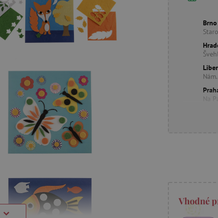
Brno
Star
Hrad
Šveh
Libe
Nám.
Prah
Na P
Vhodné p