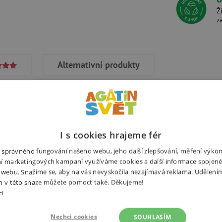
Ž
z
Alternativní produkty
icích filcových tvarů. Na
I s cookies hrajeme fér
Potřebuj
 tak dotvoří. Získáte krásné obrázky
ní správného fungování našeho webu, jeho další zlepšování, měření výko
oraci na zeď do dětského pokoje.
í marketingových kampaní využíváme cookies a další informace spojené
 webu. Snažíme se, aby na vás nevyskočila nezajímavá reklama. Udělení
m v této snaze můžete pomoct také. Děkujeme!
cí
Nechci cookies
SOUHLASÍM