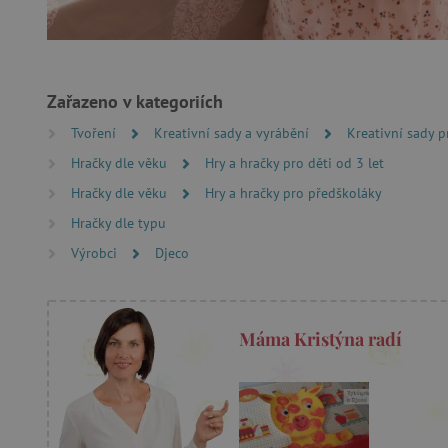
cjConsent
Google Priv
CookieScriptConsent
Zařazeno v kategoriích
Tvoření
Kreativní sady a vyrábění
Kreativní sady p
PHPSESSID
Hračky dle věku
Hry a hračky pro děti od 3 let
__cf_bm
Hračky dle věku
Hry a hračky pro předškoláky
Hračky dle typu
lastVisitedProduct
Výrobci
Djeco
__cf_bm
Máma Kristýna radí
_sp_ses.f442
featureFlagIdentifier
_lb
_pinterest_ct_ua