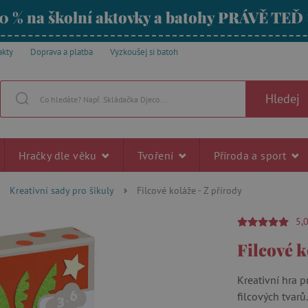
0 % na školní aktovky a batohy PRÁVĚ TEĎ
akty
Doprava a platba
Vyzkoušej si batoh
Hledej
Hračky dle věku
Tvoření
Příroda a sport
Kreativní sady pro šikuly
Filcové koláže - Z přírody
5,
Filcové k
Kreativní hra p
filcových tvarů