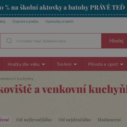
0 % na školní aktovky a batohy PRÁVĚ TEĎ
akty
Doprava a platba
Vyzkoušej si batoh
Hledej
Hračky dle věku
Tvoření
Příroda a sport
a venkovní kuchyňky
koviště a venkovní kuchy
čené
Od nejlevnějšího
Od nejdražšího
Hodnocení