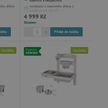
stabilitu a bezpečnost
ího dřeva
vyrobeno z masivního dřeva z
udržitelných zdrojů
4 999 Kč
Skladem
-
+
ošíku
Přidat do košíku
Doprava
Novinka
Novinka
zdarma