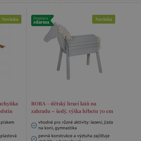
Doprava
Novinka
Novinka
zdarma
uchyňka
ROBA - dětský hrací kůň na
odstín
zahradu – šedý, výška hřbetu 70 cm
 pískem
vhodné pro různé aktivity: lezení, jízda
na koni, gymnastika
 plastová
pevná konstrukce a výztuha zajišťuje