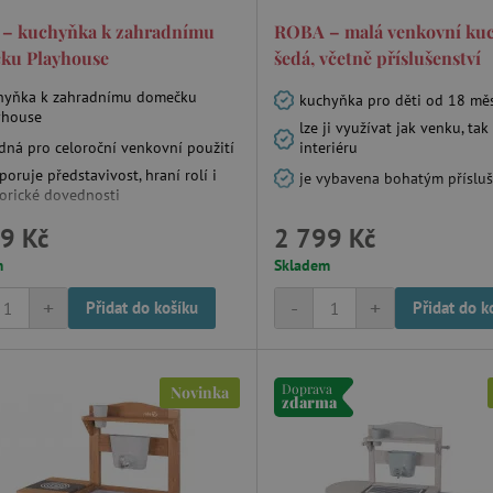
– kuchyňka k zahradnímu
ROBA – malá venkovní ku
ku Playhouse
šedá, včetně příslušenství
hyňka k zahradnímu domečku
kuchyňka pro děti od 18 mě
yhouse
lze ji využívat jak venku, tak 
dná pro celoroční venkovní použití
interiéru
oruje představivost, hraní rolí i
je vybavena bohatým příslu
orické dovednosti
9 Kč
2 799 Kč
m
Skladem
+
-
+
Přidat do košíku
Přidat do k
Doprava
Novinka
zdarma