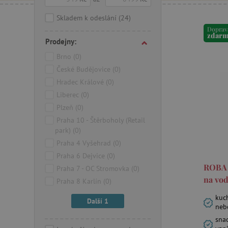
Skladem k odeslání
(24)
Doprav
zdar
Prodejny:
Brno
(0)
České Budějovice
(0)
Hradec Králové
(0)
Liberec
(0)
Plzeň
(0)
Praha 10 - Štěrboholy (Retail
park)
(0)
Praha 4 Vyšehrad
(0)
Praha 6 Dejvice
(0)
ROBA 
Praha 7 - OC Stromovka
(0)
na vod
Praha 8 Karlín
(0)
kuc
Další 1
nebo
sna