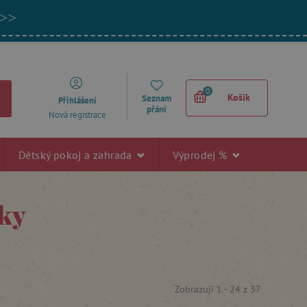
 >>
0
Košík
Seznam
Přihlášení
přání
Nová registrace
Dětský pokoj a zahrada
Výprodej %
ňky
Zobrazuji 1 -
24
z
37