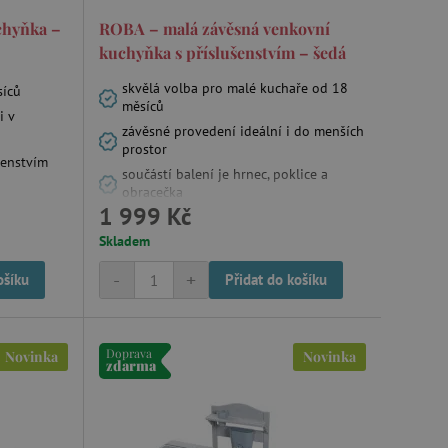
chyňka –
ROBA – malá závěsná venkovní
kuchyňka s příslušenstvím – šedá
skvělá volba pro malé kuchaře od 18
síců
měsíců
i v
závěsné provedení ideální i do menších
prostor
šenstvím
součástí balení je hrnec, poklice a
obracečka
1 999 Kč
Skladem
-
+
ošíku
Přidat do košíku
Doprava
Novinka
Novinka
zdarma