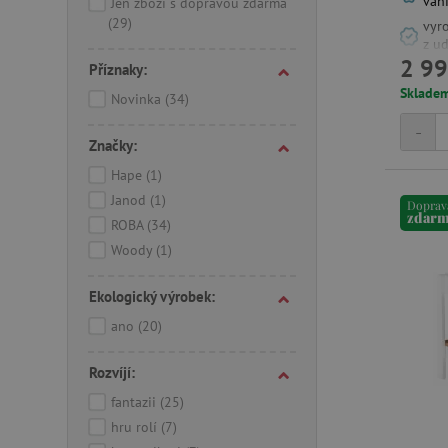
van
Jen zboží s dopravou zdarma
(29)
vyr
z ud
2 99
Příznaky:
Sklade
Novinka
(34)
-
Značky:
Hape
(1)
Janod
(1)
Doprav
zdar
ROBA
(34)
Woody
(1)
Ekologický výrobek:
ano
(20)
Rozvíjí:
fantazii
(25)
hru rolí
(7)