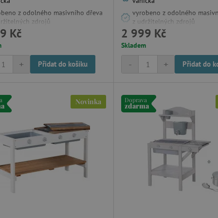
ička
vanička
obeno z odolného masivního dřeva
vyrobeno z odolného masivn
ržitelných zdrojů
z udržitelných zdrojů
9 Kč
2 999 Kč
m
Skladem
+
-
+
Přidat do košíku
Přidat do k
a
Doprava
Novinka
ma
zdarma