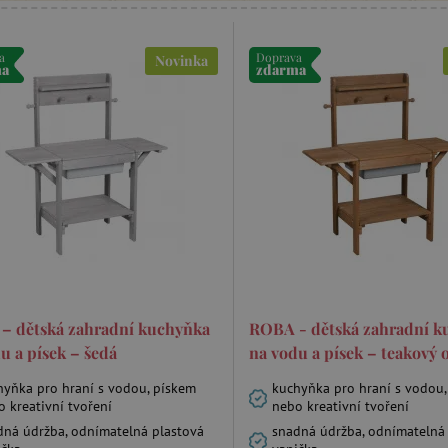
a
Doprava
Novinka
ma
zdarma
– dětská zahradní kuchyňka
ROBA - dětská zahradní k
u a písek – šedá
na vodu a písek – teakový 
hyňka pro hraní s vodou, pískem
kuchyňka pro hraní s vodou,
 kreativní tvoření
nebo kreativní tvoření
dná údržba, odnímatelná plastová
snadná údržba, odnímatelná