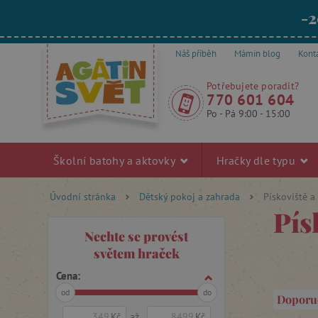
-2
Náš příběh
Mámin blog
Kont
Potřebujete poradit?
770 601 604
Po - Pá 9:00 - 15:00
Školní batohy a aktovky
Hračky dle typu
Úvodní stránka
Dětský pokoj a zahrada
Pískoviště 
Pís
Nechte se provést
světem hraček
Cena:
od
do
Doporu
Kč
až
Kč