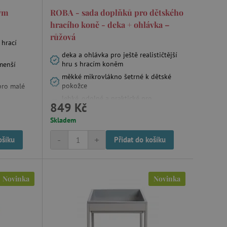
ným
ROBA - sada doplňků pro dětského
hracího koně - deka + ohlávka –
m zajišťuje hledání na
růžová
 hrací
e vztahu k Pinterest
deka a ohlávka pro ještě realističtější
hru s hracím koněm
menší
měkké mikrovlákno šetrné k dětské
s případy použití CORS po
lší soubory cookie
pokožce
pro malé
í lepivosti založených na
).
lehké, odolné a praktické pro
849 Kč
každodenní použití
Skladem
-
+
ošíku
Přidat do košíku
 identifikaci zařízení,
e, aby sledovala používání
Novinka
Novinka