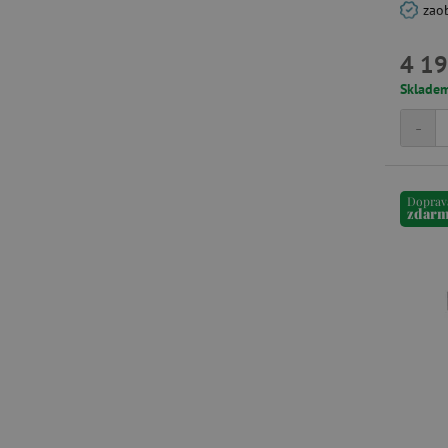
zao
__cf_bm
4 19
_lb_ccc
Sklade
-
cjConsent
Google Priv
CookieScriptConsent
Doprav
zdar
PHPSESSID
__cf_bm
lastVisitedProduct
__cf_bm