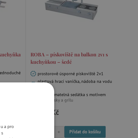
 kuchyňka
ROBA – pískoviště na balkon 2v1 s
kuchyňkou – šedé
 jednoduché
prostorově úsporné pískoviště 2v1
plastová hrací vanička, nádoba na vodu
dou i
a hrnek
dvě odnímatelná sedátka s motivem
 i sociální
varné desky a grilu
3 499 Kč
Skladem
nu a pro
-
+
ošíku
Přidat do košíku
 s