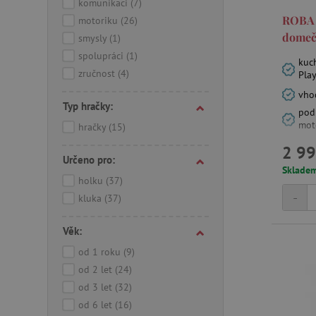
komunikaci
(7)
ROBA 
motoriku
(26)
domeč
smysly
(1)
spolupráci
(1)
kuc
zručnost
(4)
Pla
vho
Typ hračky:
podp
mot
hračky
(15)
2 99
Určeno pro:
Sklade
holku
(37)
-
kluka
(37)
Věk:
od 1 roku
(9)
od 2 let
(24)
od 3 let
(32)
od 6 let
(16)