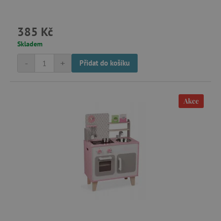
385 Kč
data-c-ts
Media.net
Skladem
.media.net
ecsession4-
www.agatinsvet.cz
-
+
Přidat do košíku
f67e22c6c3dacfc9b77b6b40399abc16
VISITOR_INFO1_LIVE
Google LLC
.youtube.com
Akce
am_tokens_eu-v1
exchange.mediavine.com
iutk
Issuu Inc.
.issuu.com
mv_tokens_eu-v1
Mediavine, Inc.
exchange.mediavine.com