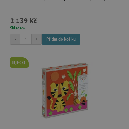
2 139 Kč
Skladem
_sp_id.f442
www.agatinsvet.cz
-
+
Přidat do košíku
featureFlagCheckoutExperimentVariant
www.agatinsvet.cz
udid
.agatinsvet.cz
DJECO
product_filter_remember
www.agatinsvet.cz