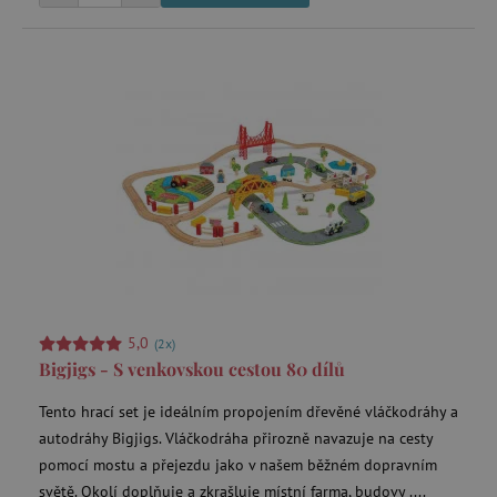
_sp_ses.f442
www.agatinsvet.cz
featureFlagIdentifier
www.agatinsvet.cz
_lb
.agatinsvet.cz
p
_pinterest_ct_ua
Pinterest Inc.
.ct.pinterest.com
AWSALBCORS
Amazon.com Inc.
www.pages06.net
5,0
(2x)
Bigjigs - S venkovskou cestou 80 dílů
Tento hrací set je ideálním propojením dřevěné vláčkodráhy a
autodráhy Bigjigs. Vláčkodráha přirozně navazuje na cesty
pomocí mostu a přejezdu jako v našem běžném dopravním
světě. Okolí doplňuje a zkrašluje místní farma, budovy ....