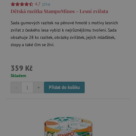
4,7
(25x)
Dětská razítka StampoMinos - Lesní zvířata
CookieScriptConsent
CookieScript
www.agatinsvet.cz
Sada gumových razítek na pěnové hmotě s motivy lesních
zvířat z českého lesa vybízí k nejrůznějšímu tvoření. Sada
obsahuje 28 ks razítek, obrázky zvířátek, jejich mláďátek,
stopy a také čím se živí.
359 Kč
Skladem
-
+
Přidat do košíku
PHPSESSID
PHP.net
p
www.agatinsvet.cz
__cf_bm
Cloudflare Inc.
.heureka.cz