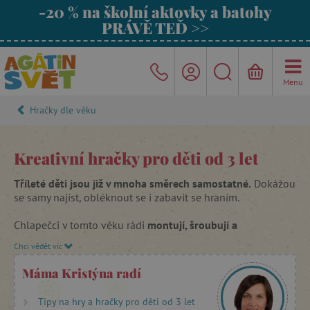
-20 % na školní aktovky a batohy
PRÁVĚ TEĎ >>
Menu
Hračky dle věku
Kreativní hračky pro děti od 3 let
Tříleté děti jsou již v mnoha směrech samostatné.
Dokážou
se samy najíst, obléknout se i zabavit se hraním.
Chlapečci v tomto věku rádi
montují, šroubují a
staví.
Zaujmete je převodovými stavebnicemi, dřevěnými
Chci vědět víc
montážními sadami,
kuličkovými dráhami
, srubovými
domečky i dřevěnými vláčkodráhami. Hledáte-li pro chlapce
Máma Kristýna radí
něco originálnějšího zvolte
magnetické skládačky
Janod.
Tipy na hry a hračky pro děti od 3 let
Pro holčičky kromě prošívání, zažehlovacích korálků,