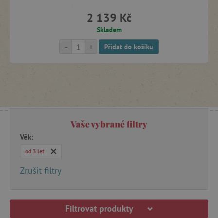
2 139 Kč
Motorické hry a hračky
Skladem
-
+
Přidat do košíku
Oceněné hry a hračky
Odrážedla, chodítka a motorické stolky
Ortopedické podložky
Vaše vybrané filtry
Věk:
Pískoviště a venkovní kuchyňky
od 3 let
Zrušit filtry
Pití a svačiny na výlety
Podložky na hraní
Filtrovat produkty