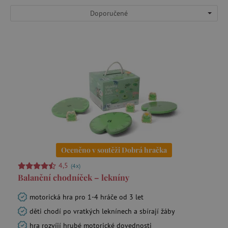
Doporučené
Pomůcky pro malé průzkumníky
Poškozený obal -15 %
Potřeby pro nejmenší
Prolézačky, houpačky a pohybové sestavy do dětského pokoje
Puzzle, mozaiky a vkládačky
Oceněno v soutěži Dobrá hračka
4,5
(4x)
Balanční chodníček – lekníny
Smartgames - 5%
motorická hra pro 1-4 hráče od 3 let
děti chodí po vratkých leknínech a sbírají žáby
Společenské hry
hra rozvíjí hrubé motorické dovednosti