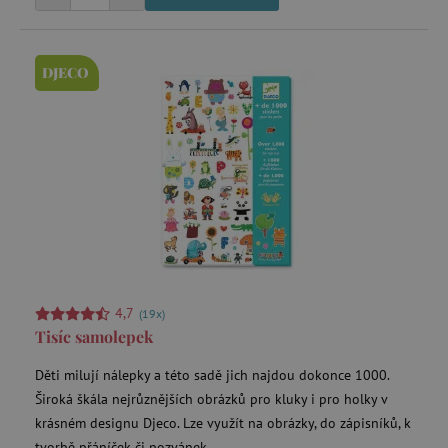
Nezbytně nutné cookies
DJECO
Analytické cookies
Marketingové cookies
Funkční soubory
Nezbytně nutné soubory cookie umožňují
základní funkce webových stránek, jako je
přihlášení uživatele a správa účtu. Webové
stránky nelze bez nezbytně nutných souborů
cookie správně používat.
Provider
/
Název
Doména
__cf_bm
Cloudflare Inc.
.vimeo.com
4,7
(19x)
Tisíc samolepek
Děti milují nálepky a této sadě jich najdou dokonce 1000.
Široká škála nejrůznějších obrázků pro kluky i pro holky v
krásném designu Djeco. Lze využít na obrázky, do zápisníků, k
tvorbě přáníček či pozvánek.