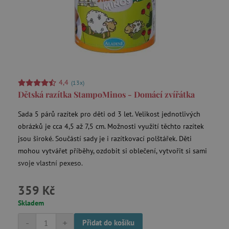
4,4
(13x)
Dětská razítka StampoMinos - Domácí zvířátka
lastVisitedProduct
www.agatinsvet.cz
Sada 5 párů razítek pro děti od 3 let. Velikost jednotlivých
obrázků je cca 4,5 až 7,5 cm. Možnosti využití těchto razítek
__cf_bm
Cloudflare Inc.
.onesignal.com
jsou široké. Součástí sady je i razítkovací polštářek. Děti
mohou vytvářet příběhy, ozdobit si oblečení, vytvořit si sami
svoje vlastní pexeso.
359 Kč
Skladem
-
+
Přidat do košíku