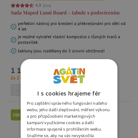
4,9
(11x)
Sada Maped Lumi Board - tabule s podsvícením
perfektní nástroj pro kreslení a překreslování pro děti od
4 let
je možné vytvářet vlastní kompozice z různých tvarů a
postaviček
šablony jsou rozděleny do 5 úrovní obtížnosti
1 170 Kč
Za 2 dny skladem
-
+
Přidat do košíku
I s cookies hrajeme fér
Pro zajištění správného fungování našeho
webu, jeho další zlepšování, měření výkonu
DJECO
a pro přizpůsobení marketingových
kampaní využíváme cookies a další
informace spojené s prohlížením webu.
Snažíme se, aby na vás nevyskočila