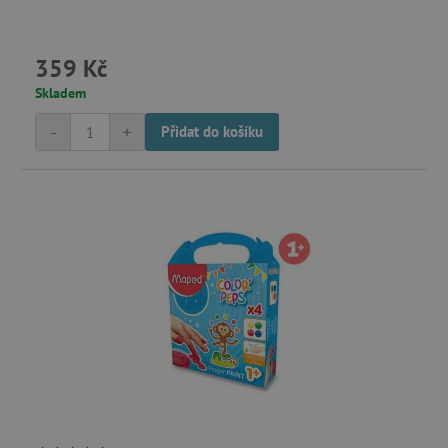
359 Kč
Skladem
smc_v4_121658
.agatinsvet.cz
-
+
Přidat do košíku
smct_session
Universo Online S.A.
(UOL)
.agatinsvet.cz
visitor-id
Media.net
.media.net
CMPS
Casale Media Inc.
.casalemedia.com
FPID
.agatinsvet.cz