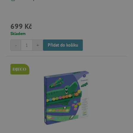
Sportovní hry
699 Kč
Sportovní tašky
Skladem
-
+
Přidat do košíku
Stany na hraní
Stavebnice
DJECO
Stoly, židle a sedací nábytek
Tvoření
Učící věže a rostoucí židličky