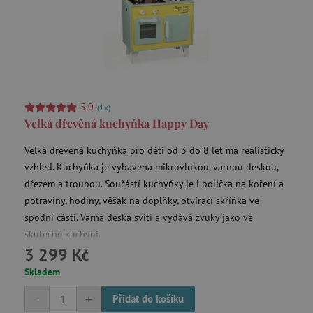
test_cookie
Google LLC
.doubleclick.net
CMPRO
Casale Media Inc.
5,0
(1x)
.casalemedia.com
Velká dřevěná kuchyňka Happy Day
IDE
Google LLC
.doubleclick.net
Velká dřevěná kuchyňka pro děti od 3 do 8 let má realistický
vzhled. Kuchyňka je vybavená mikrovlnkou, varnou deskou,
MUID
Microsoft Corporation
dřezem a troubou. Součástí kuchyňky je i polička na koření a
.bing.com
potraviny, hodiny, věšák na doplňky, otvírací skříňka ve
spodní části. Varná deska svítí a vydává zvuky jako ve
skutečné kuchyni.
3 299 Kč
_fbp
Meta Platform Inc.
Skladem
.agatinsvet.cz
-
+
Přidat do košíku
_rxuuid
RhythmOne LLC