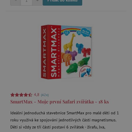
-
+
4,8
(42x)
SmartMax - Moje první Safari zvířátka - 18 ks
Ideální jednoduchá stavebnice SmartMax pro malé děti od 1
roku využívá ke spojování jednotlivých částí magnetismus.
Děti si vždy ze tří částí postaví 6 zvířátek - žirafu, lva,