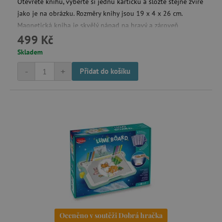
Otevřete knihu, vyberte si jednu kartičku a složte stejné zvíře
jako je na obrázku. Rozměry knihy jsou 19 x 4 x 26 cm.
Magnetická kniha je skvělý nápad na hravý a zároveň
499 Kč
vzdělávací dárek.
Skladem
-
+
Přidat do košíku
Oceněno v soutěži Dobrá hračka