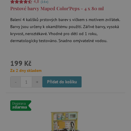
4,8
(16x)
Prstové barvy Maped Color'Peps - 4 x 80 ml
data-c
Media.net
.media.net
Balení 4 kalíšků prstových barev s víčkem s motivem zvířátek.
FPAU
.agatinsvet.cz
Barvy jsou určeny k okamžitému použití. Zářivé barvy, vysoká
kryvost, neroztékavé. Vhodné pro děti od 1 roku,
dermatologicky testováno. Snadno omývatelné vodou.
199 Kč
criteo
Outbrain Inc.
exchange.mediavine.com
Za 2 dny skladem
-
+
Přidat do košíku
cto_bundle
.criteo.com
Doprava
zdarma
opt_out
.postrelease.com