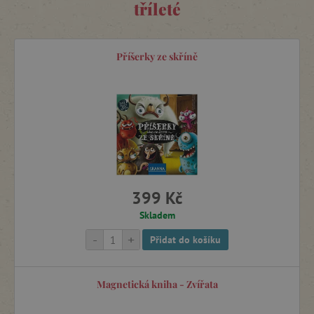
tříleté
Dřevěné hry a hračky
Příšerky ze skříně
Dřevěné vláčkodráhy
Elektronika pro děti
Experimentální hry
399 Kč
Herní světy
Skladem
-
+
Přidat do košíku
Hračky do vany
Magnetická kniha - Zvířata
Hračky na písek