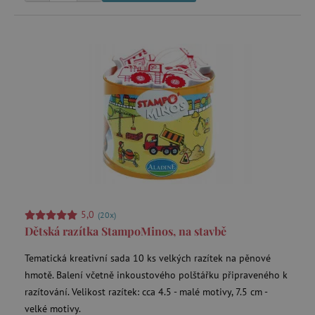
.tremorhub.com
_uetsid
Microsoft Corporation
.agatinsvet.cz
ar_debug
cm.teads.tv
5,0
(20x)
Dětská razítka StampoMinos, na stavbě
smc_sesn
.agatinsvet.cz
Tematická kreativní sada 10 ks velkých razítek na pěnové
hmotě. Balení včetně inkoustového polštářku připraveného k
razítování. Velikost razítek: cca 4.5 - malé motivy, 7.5 cm -
smc_session_id
.agatinsvet.cz
velké motivy.