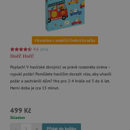
Oceněno v soutěži Dobrá hračka
4,6
(21x)
Hoří! Hoří!
Poplach! V hasičské zbrojnici se právě rozezněla siréna –
vypukl požár! Pomůžete hasičům dorazit včas, aby uhasili
požár a zachránili dům? Hra pro 2-4 hráče od 3 do 6 let.
Herní doba je cca 15 minut.
499 Kč
Skladem
-
+
Přidat do košíku