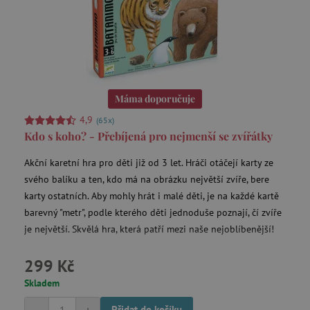
Zahradní houpačky a prolézačky
Zahradní nábytek
Máma doporučuje
4,9
(65x)
Kdo s koho? - Přebíjená pro nejmenší se zvířátky
Akční karetní hra pro děti již od 3 let. Hráči otáčejí karty ze
svého balíku a ten, kdo má na obrázku největší zvíře, bere
karty ostatních. Aby mohly hrát i malé děti, je na každé kartě
barevný "metr", podle kterého děti jednoduše poznají, čí zvíře
je největší. Skvělá hra, která patří mezi naše nejoblíbenější!
299 Kč
Skladem
Přidat do košíku