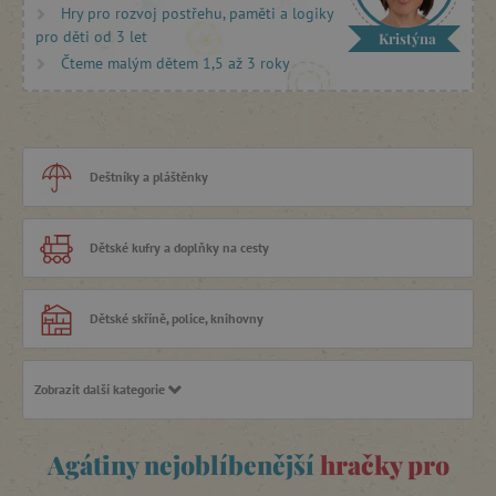
Hry pro rozvoj postřehu, paměti a logiky
sametových omalovánek nebo
tvoření frotáží a koláží
,
pro děti od 3 let
Kristýna
máme oblíbené
domečky pro panenky
, kuchyňky i
pohádková divadla.
Čteme malým dětem 1,5 až 3 roky
Co takhle vyzkoušet s vašimi tříleťáky
první deskovou hru
?
Všechny tyto hračky podněcují fantazii, rozvíjí jemnou
motoriku a prostorové vnímání, a otvírají prostor
Deštníky a pláštěnky
k tvořivému hraní.
Dětské kufry a doplňky na cesty
Dětské skříně, police, knihovny
Zobrazit další kategorie
Dílničky a semináře
Agátiny nejoblíbenější
hračky pro
Drobné dárky