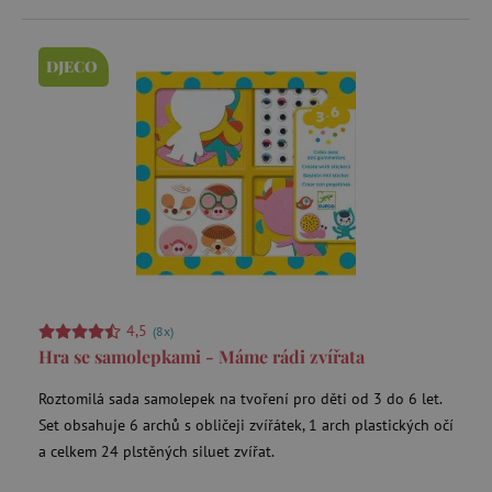
.1rx.io
DJECO
com.silverpop.iMA.page_visit
.agatinsvet.cz
demdex
Adobe Inc.
.demdex.net
smc_spv
.agatinsvet.cz
4,5
(8x)
Hra se samolepkami - Máme rádi zvířata
CMID
Casale Media Inc.
.casalemedia.com
Roztomilá sada samolepek na tvoření pro děti od 3 do 6 let.
MSPTC
Microsoft
Set obsahuje 6 archů s obličeji zvířátek, 1 arch plastických očí
.bat.bing.com
a celkem 24 plstěných siluet zvířat.