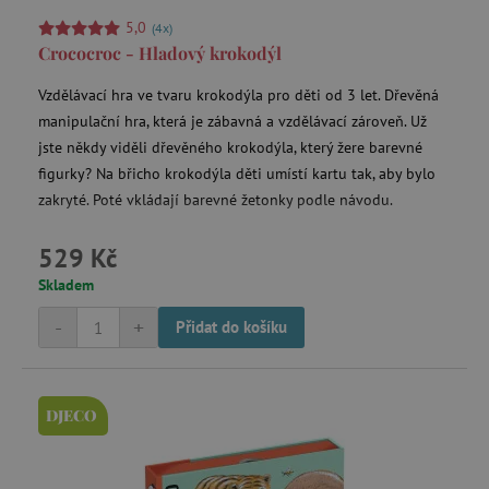
5,0
(4x)
Úložné prostory a boxy
Crococroc - Hladový krokodýl
Vzdělávací hra ve tvaru krokodýla pro děti od 3 let. Dřevěná
Výbava a hračky k vodě
manipulační hra, která je zábavná a vzdělávací zároveň. Už
jste někdy viděli dřevěného krokodýla, který žere barevné
figurky? Na břicho krokodýla děti umístí kartu tak, aby bylo
Výprodej -15 %
zakryté. Poté vkládají barevné žetonky podle návodu.
Výprodej -20 %
529 Kč
Skladem
Výprodej -30 %
-
+
Přidat do košíku
Výprodej -40%
DJECO
Výprodej - 80 %