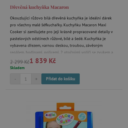
Dřevěná kuchyňka Macaron
Okouzlující růžovo bílá dřevěná kuchyňka je ideální dárek
pro všechny malé šéfkuchařky. Kuchyňku Macaron Maxi
Cooker si zamilujete pro její krásně propracované detaily v
smc_refresh
.agatinsvet.cz
pastelových odstínech růžové, bílé a šedé. Kuchyňka je
vybavena dřezem, varnou deskou, troubou, závěsným
regálem, hodinami, policemi, 2 otočnými voliči se zvukem a
1 839 Kč
úložným prostorem.
_pin_unauth
2 299 Kč
Pinterest Inc.
.agatinsvet.cz
Skladem
mv_tokens
exchange.mediavine.com
-
+
Přidat do košíku
VISITOR_PRIVACY_METADATA
YouTube
.youtube.com