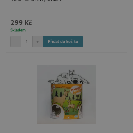
_lb_ccc
.agatinsvet.cz
299 Kč
Skladem
Google Privacy Policy
-
+
Přidat do košíku
cjConsent
.agatinsvet.cz