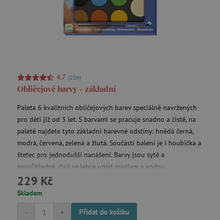
smc_not
UOL
pocházejí, a
.agatinsvet.cz
stránek
navštívených
v anonymní
podobě.
_ga_9XW4E0XYJX
.agatinsvet.cz
1 rok 1
Tento soubor
uid
.adform.net
měsíc
cookie
používá
Google
Analytics k
4,7
(20x)
zachování
stavu relace.
Obličejové barvy - základní
_ga
1 rok 1
Cookie pro
Google LLC
C
Adform
měsíc
měření
Paleta 6 kvalitních obličejových barev speciálně navržených
.agatinsvet.cz
.adform.net
návštěvnosti
pro děti již od 3 let. S barvami se pracuje snadno a čistě, na
ve službě
google
paletě najdete tyto základní barevné odstíny: hnědá černá,
analytics.
modrá, červená, zelená a žlutá. Součástí balení je i houbička a
štetec pro jednodušší nanášení. Barvy jsou syté a
neprůhledné, dají se lehce umýt mýdlem a vodou.
ecvisits4-
www.agatinsvet.cz
f67e22c6c3dacfc9b77b6b40399abc16
229 Kč
sid
.seznam.cz
Skladem
-
+
Přidat do košíku
tvid
Tremor Video DSP