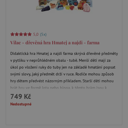
5,0
(5x)
_sp_id.f442
www.agatinsvet.cz
Vilac - dřevěná hra Hmatej a najdi - farma
featureFlagCheckoutExperimentVariant
www.agatinsvet.cz
Didaktická hra Hmatej a najdi farma skrývá dřevěné předměty
udid
.agatinsvet.cz
v pytlíku v neprůhlédném obalu - tubě. Menší děti mají za
úkol po vložení ruky do tuby jen na základě hmatání popsat
svými slovy, jaký předmět drží v ruce. Rodiče mohou způsob
hry dětem předvést názorným příkladem. Starší děti mohou
hrát hru ve formě lota nebo binga, k těmto hrám jsou k
dispozici obrázkové karty jednotlivých předmětů.
749 Kč
Doporučený věk: 2-6 let
Nedostupné
product_filter_remember
www.agatinsvet.cz