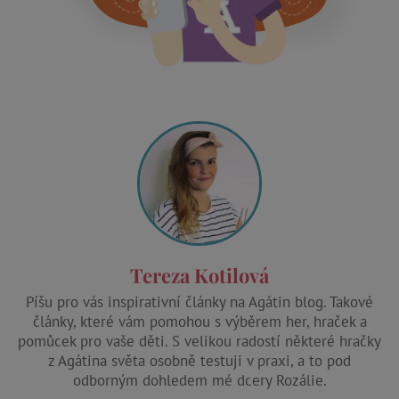
data-c-ts
Media.net
.media.net
ecsession4-
www.agatinsvet.cz
f67e22c6c3dacfc9b77b6b40399abc16
VISITOR_INFO1_LIVE
Google LLC
.youtube.com
am_tokens_eu-v1
exchange.mediavine.com
Tereza Kotilová
Píšu pro vás inspirativní články na Agátin blog. Takové
články, které vám pomohou s výběrem her, hraček a
iutk
Issuu Inc.
.issuu.com
pomůcek pro vaše děti. S velikou radostí některé hračky
z Agátina světa osobně testuji v praxi, a to pod
mv_tokens_eu-v1
Mediavine, Inc.
exchange.mediavine.com
odborným dohledem mé dcery Rozálie.