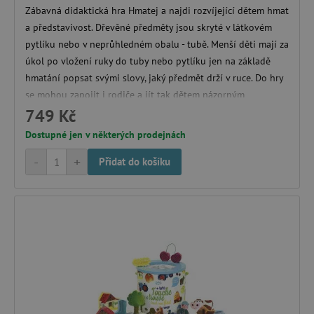
Zábavná didaktická hra Hmatej a najdi rozvíjející dětem hmat
_sp_ses.f442
www.agatinsvet.cz
a představivost. Dřevěné předměty jsou skryté v látkovém
featureFlagIdentifier
www.agatinsvet.cz
pytlíku nebo v neprůhledném obalu - tubě. Menší děti mají za
_lb
.agatinsvet.cz
úkol po vložení ruky do tuby nebo pytlíku jen na základě
p
hmatání popsat svými slovy, jaký předmět drží v ruce. Do hry
se mohou zapojit i rodiče a jít tak dětem názorným
příkladem. Starší děti mohou hrát hru ve formě lota nebo
749 Kč
binga, k těmto hrám jsou k dispozici obrázkové karty
_pinterest_ct_ua
Pinterest Inc.
Dostupné jen v některých prodejnách
.ct.pinterest.com
jednotlivých předmětů. Doporučený věk: 2-6 let
-
+
Přidat do košíku
AWSALBCORS
Amazon.com Inc.
www.pages06.net