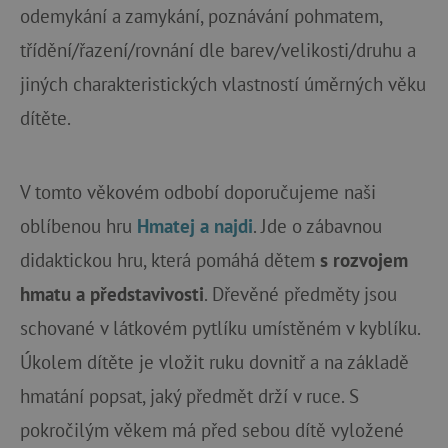
odemykání a zamykání, poznávání pohmatem,
třídění/řazení/rovnání dle barev/velikosti/druhu a
CookieScriptConsent
CookieScript
www.agatinsvet.cz
jiných charakteristických vlastností úměrných věku
dítěte.
V tomto věkovém odbobí doporučujeme naši
oblíbenou hru
Hmatej a najdi
. Jde o zábavnou
didaktickou hru, která pomáhá dětem
s rozvojem
hmatu a představivosti
. Dřevěné předměty jsou
PHPSESSID
PHP.net
schované v látkovém pytlíku umístěném v kyblíku.
p
www.agatinsvet.cz
Úkolem dítěte je vložit ruku dovnitř a na základě
hmatání popsat, jaký předmět drží v ruce. S
pokročilým věkem má před sebou dítě vyložené
__cf_bm
Cloudflare Inc.
.heureka.cz