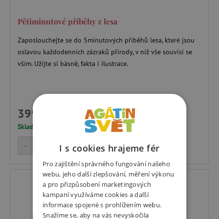
Pětiminutové příběhy z lesa
Zaposlouchejte se do 5minutových příběhů lesa, které jsou
oslavou každodenních zázraků přírody, v níž vše souvisí se
vším. Užijte si básně, fakta i ilustrace.
399 Kč
Skladem
-
+
Přidat do košíku
I s cookies hrajeme fér
Pro zajištění správného fungování našeho
webu, jeho další zlepšování, měření výkonu
a pro přizpůsobení marketingových
kampaní využíváme cookies a další
informace spojené s prohlížením webu.
Snažíme se, aby na vás nevyskočila