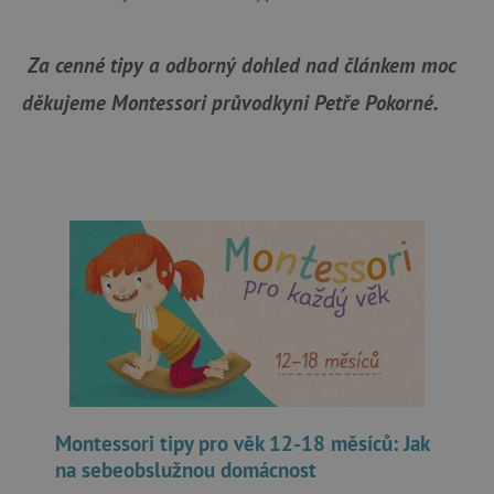
.tremorhub.com
Za cenné tipy a odborný dohled nad článkem moc
děkujeme Montessori průvodkyni Petře Pokorné.
_uetsid
Microsoft Corporation
.agatinsvet.cz
ar_debug
cm.teads.tv
smc_sesn
.agatinsvet.cz
Montessori tipy pro věk 12-18 měsíců: Jak
na sebeobslužnou domácnost
smc_session_id
.agatinsvet.cz