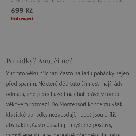
je 30 x 28 cm. Ideální hračka pro rozvoj motoriky a logického
myšlení.
699 Kč
Nedostupné
Pohádky? Ano, či ne?
V tomto věku přichází často na řadu pohádky nejen
před spaním. Některé děti tuto činnost mají rády
odmala, jiné ji přicházejí na chuť právě v tomto
věkovém rozmezí. Do Montessori konceptu však
klasické pohádky nezapadají, neboť jsou příliš
abstraktní, často obsahují smyšlené postavy,
vymyšlené situace, nereálné předměty, brutální