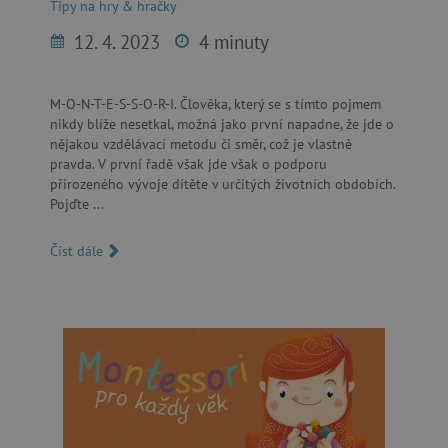
Tipy na hry & hračky
12. 4. 2023
4 minuty
M-O-N-T-E-S-S-O-R-I. Člověka, který se s tímto pojmem
smc_v4_121658
.agatinsvet.cz
nikdy blíže nesetkal, možná jako první napadne, že jde o
nějakou vzdělávací metodu či směr, což je vlastně
smct_session
Universo Online S.A.
pravda. V první řadě však jde však o podporu
(UOL)
.agatinsvet.cz
přirozeného vývoje dítěte v určitých životních obdobích.
Pojďte ...
Číst dále
visitor-id
Media.net
.media.net
CMPS
Casale Media Inc.
.casalemedia.com
FPID
.agatinsvet.cz