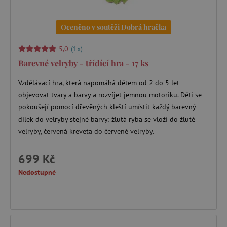
Oceněno v soutěži Dobrá hračka
5,0
(1x)
Barevné velryby - třídící hra - 17 ks
Vzdělávací hra, která napomáhá dětem od 2 do 5 let
objevovat tvary a barvy a rozvíjet jemnou motoriku. Děti se
pokoušejí pomocí dřevěných kleští umístit každý barevný
dílek do velryby stejné barvy: žlutá ryba se vloží do žluté
velryby, červená kreveta do červené velryby.
699 Kč
Nedostupné