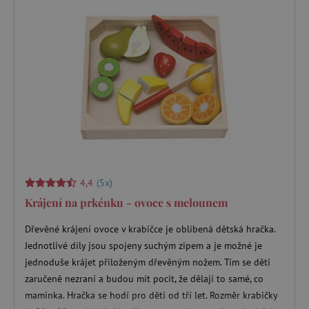
4,4
(5x)
Krájení na prkénku - ovoce s melounem
Dřevěné krájení ovoce v krabičce je oblíbená dětská hračka.
Jednotlivé díly jsou spojeny suchým zipem a je možné je
jednoduše krájet přiloženým dřevěným nožem. Tím se děti
zaručeně nezraní a budou mít pocit, že dělají to samé, co
maminka. Hračka se hodí pro děti od tří let. Rozměr krabičky