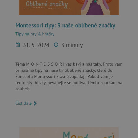
data-c
Media.net
.media.net
FPAU
.agatinsvet.cz
Montessori tipy: 3 naše oblíbené značky
Tipy na hry & hračky
31. 5. 2024
3 minuty
Téma M-O-N-T-E-S-S-O-R-I vás baví a nás taky. Proto vám
criteo
Outbrain Inc.
přinášíme tipy na naše tři oblíbené značky, které do
exchange.mediavine.com
konceptu Montessori krásně zapadají. Pokud vám je
tento styl blízký, neváhejte se podívat těmto značkám na
cto_bundle
.criteo.com
zoubek.
Číst dále
opt_out
.postrelease.com