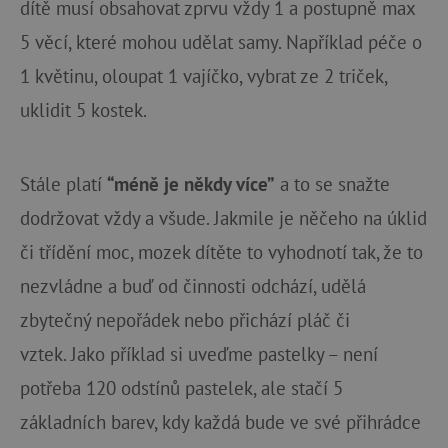
dítě musí obsahovat zprvu vždy 1 a postupně max
5 věcí, které mohou udělat samy. Například péče o
1 květinu, oloupat 1 vajíčko, vybrat ze 2 triček,
uklidit 5 kostek.
Stále platí
“méně je někdy více”
a to se snažte
dodržovat vždy a všude. Jakmile je něčeho na úklid
či třídění moc, mozek dítěte to vyhodnotí tak, že to
nezvládne a buď od činnosti odchází, udělá
zbytečný nepořádek nebo přichází pláč či
vztek. Jako příklad si uveďme pastelky – není
potřeba 120 odstínů pastelek, ale stačí 5
základních barev, kdy každá bude ve své přihrádce