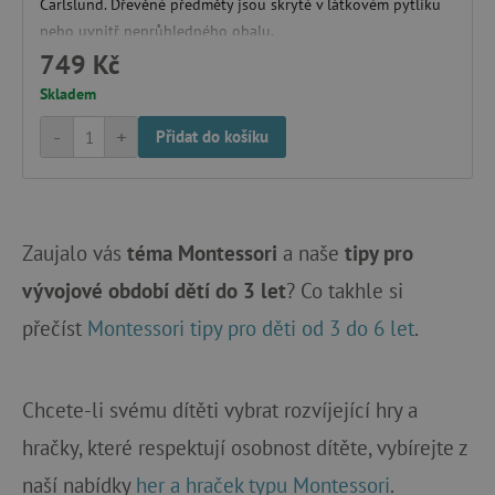
smc_not
UOL
Carlslund. Dřevěné předměty jsou skryté v látkovém pytlíku
pocházejí, a
.agatinsvet.cz
stránek
nebo uvnitř neprůhledného obalu.
navštívených
v anonymní
749 Kč
podobě.
Skladem
_ga_9XW4E0XYJX
.agatinsvet.cz
1 rok 1
Tento soubor
uid
.adform.net
měsíc
cookie
používá
-
+
Přidat do košíku
Google
Analytics k
zachování
stavu relace.
_ga
1 rok 1
Cookie pro
Google LLC
C
Adform
měsíc
měření
.agatinsvet.cz
Zaujalo vás
téma Montessori
a naše
tipy pro
.adform.net
návštěvnosti
ve službě
vývojové období dětí do 3 let
? Co takhle si
google
analytics.
přečíst
Montessori tipy pro děti od 3 do 6 let
.
ecvisits4-
www.agatinsvet.cz
f67e22c6c3dacfc9b77b6b40399abc16
Chcete-li svému dítěti vybrat rozvíjející hry a
sid
.seznam.cz
hračky, které respektují osobnost dítěte, vybírejte z
naší nabídky
her a hraček typu Montessori
.
tvid
Tremor Video DSP