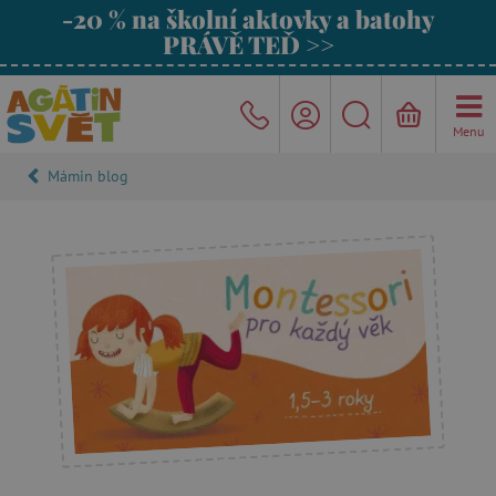
-20 % na školní aktovky a batohy
PRÁVĚ TEĎ >>
Menu
Mámin blog