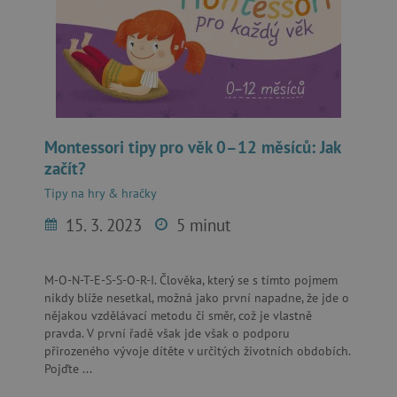
test_cookie
Google LLC
.doubleclick.net
CMPRO
Casale Media Inc.
Montessori tipy pro věk 0–12 měsíců: Jak
.casalemedia.com
začít?
IDE
Google LLC
.doubleclick.net
Tipy na hry & hračky
15. 3. 2023
5 minut
MUID
Microsoft Corporation
.bing.com
M-O-N-T-E-S-S-O-R-I. Člověka, který se s tímto pojmem
nikdy blíže nesetkal, možná jako první napadne, že jde o
nějakou vzdělávací metodu či směr, což je vlastně
pravda. V první řadě však jde však o podporu
_fbp
Meta Platform Inc.
.agatinsvet.cz
přirozeného vývoje dítěte v určitých životních obdobích.
Pojďte ...
_rxuuid
RhythmOne LLC