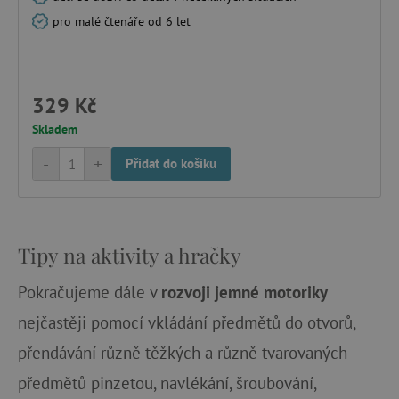
pro malé čtenáře od 6 let
_lb_ccc
.agatinsvet.cz
329 Kč
Google Privacy Policy
Skladem
-
+
Přidat do košíku
Tipy na aktivity a hračky
Pokračujeme dále v
rozvoji jemné motoriky
cjConsent
.agatinsvet.cz
nejčastěji pomocí vkládání předmětů do otvorů,
přendávání různě těžkých a různě tvarovaných
předmětů pinzetou, navlékání, šroubování,