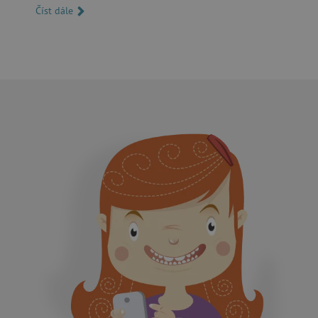
.1rx.io
Číst dále
com.silverpop.iMA.page_visit
.agatinsvet.cz
demdex
Adobe Inc.
.demdex.net
smc_spv
.agatinsvet.cz
CMID
Casale Media Inc.
.casalemedia.com
MSPTC
Microsoft
.bat.bing.com