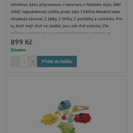
lahodnou kávu připravenou v kávovaru v italském stylu. Děti
chtějí napodobovat rodiče, proto tato 13dílná dřevěná sada
obsahuje kávovar, 2 šálky, 2 lžičky, 2 podšálky a cukřenku. Pro
ty, kteří mají chuť na sladké, jsou zde dvě sušenky. Vše
můžete naaranžovat na krásném dřevěném podnosu se
dvěma držadly.
899 Kč
Skladem
-
+
Přidat do košíku