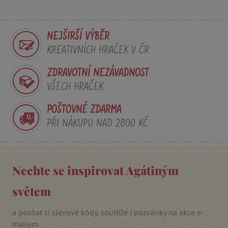
NEJŠIRŠÍ VÝBĚR
KREATIVNÍCH HRAČEK V ČR
smc_refresh
.agatinsvet.cz
ZDRAVOTNÍ NEZÁVADNOST
VŠECH HRAČEK
_pin_unauth
Pinterest Inc.
POŠTOVNÉ ZDARMA
.agatinsvet.cz
PŘI NÁKUPU NAD 2800 KČ
mv_tokens
exchange.mediavine.com
Nechte se inspirovat Agátiným
světem
VISITOR_PRIVACY_METADATA
YouTube
.youtube.com
a posílat si slevové kódy, soutěže i pozvánky na akce e-
mailem