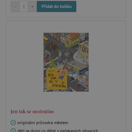
-
+
Přidat do košíku
Nezbytně nutné cookies
Analytické cookies
Marketingové cookies
Funkční soubory
Nezbytně nutné soubory cookie umožňují
základní funkce webových stránek, jako je
přihlášení uživatele a správa účtu. Webové
stránky nelze bez nezbytně nutných souborů
cookie správně používat.
Provider
/
Název
Doména
__cf_bm
Cloudflare Inc.
.vimeo.com
Jen tak se neztratím
originální průvodce městem
děti se dozví co dělat v nečekaných situacích