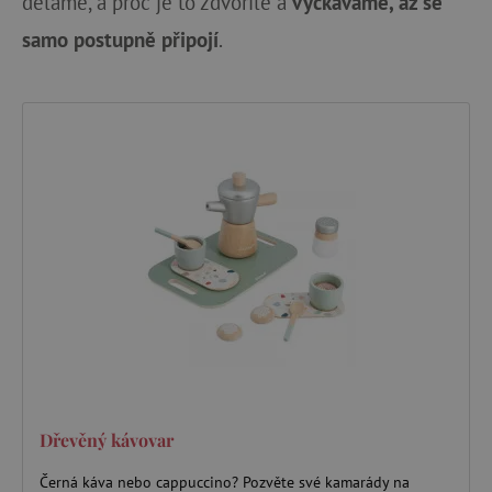
děláme, a proč je to zdvořilé a
vyčkáváme, až se
samo postupně připojí
.
Dřevěný kávovar
Černá káva nebo cappuccino? Pozvěte své kamarády na