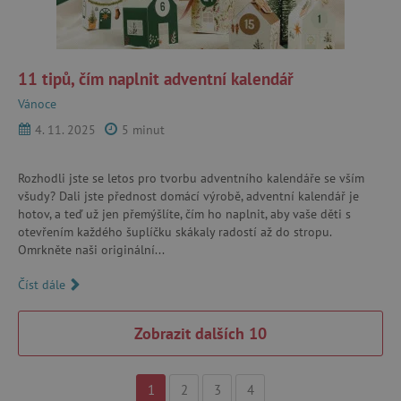
11 tipů, čím naplnit adventní kalendář
PHPSESSID
PHP.net
p
www.agatinsvet.cz
Vánoce
4. 11. 2025
5 minut
Rozhodli jste se letos pro tvorbu adventního kalendáře se vším
__cf_bm
Cloudflare Inc.
všudy? Dali jste přednost domácí výrobě, adventní kalendář je
.heureka.cz
hotov, a teď už jen přemýšlíte, čím ho naplnit, aby vaše děti s
otevřením každého šuplíčku skákaly radostí až do stropu.
Omrkněte naši originální...
Číst dále
1
2
3
4
lastVisitedProduct
www.agatinsvet.cz