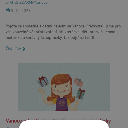
STAHUJ ZDARMA
Vánoce
9. 12. 2025
Pojďte se společně s dětmi naladit na Vánoce. Přichystali jsme pro
vás kouzelné vánoční tvoření, při kterém si děti procvičí jemnou
motoriku a správný úchop tužky. Tak pojďme tvořit.
Číst dále
Vánoce v Agátině světě: Tipy na vánoční dárky