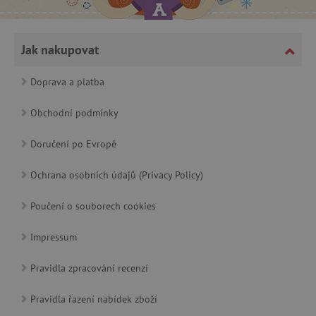
AWSALBCORS
Amazon.com Inc.
Jak nakupovat
www.pages06.net
Doprava a platba
Obchodní podmínky
Doručení po Evropě
Ochrana osobních údajů (Privacy Policy)
Poučení o souborech cookies
Impressum
_sp_id.f442
www.agatinsvet.cz
Pravidla zpracování recenzí
featureFlagCheckoutExperimentVariant
www.agatinsvet.cz
Pravidla řazení nabídek zboží
udid
.agatinsvet.cz