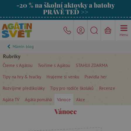
-20 % na školní aktovky a batohy
PRÁVĚ TEĎ >>
Menu
Mámin blog
Rubriky
Čteme s Agátou
Tvoříme s Agátou
STAHUJ ZDARMA
Tipy na hry & hračky
Hrajeme si venku
Pravidla her
Rozvíjíme předškoláky
Tipy pro rodiče školáků
Recenze
Agáta TV
Agáta pomáhá
Vánoce
Akce
Vánoce