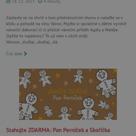
18. 12. 2025
4 minuty
Zastavte se na chvíli v tom předvánočním shonu a nalaďte se v
klidu a pohodě na vlnu Vánoc. Pojďte si společně s dětmi vyrobit
vánoční dekoraci či si přečíst vánoční příběh Agáty a Matěje.
Slyšíte to najednou? To už vám v uších znějí
Vánoce...dudlaj...dudlaj...dá.
Číst dále
Stahujte ZDARMA: Pan Perníček a Skořička