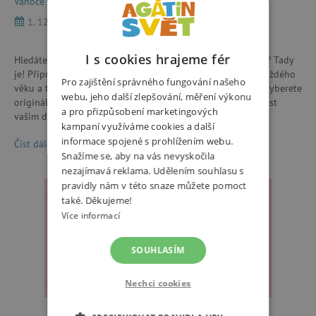
Vánoce
1. 12. 2025
10 minut
I s cookies hrajeme fér
Hledáte vánoční inspiraci z Agátina světa na jednom místě? Tady
je! Připravili jsme pro vás tipy na vánoční dárky pro děti každého
Pro zajištění správného fungování našeho
věku a tipy na oblíbené značky. V Agátině světě rozhodně vyberete
webu, jeho další zlepšování, měření výkonu
originální dárky, které udělají pod stromečkem velkou radost
a pro přizpůsobení marketingových
vašim dětem ...
kampaní využíváme cookies a další
informace spojené s prohlížením webu.
Číst dále
Snažíme se, aby na vás nevyskočila
nezajímavá reklama. Udělením souhlasu s
pravidly nám v této snaze můžete pomoct
také. Děkujeme!
Více informací
SOUHLASÍM
Nechci cookies