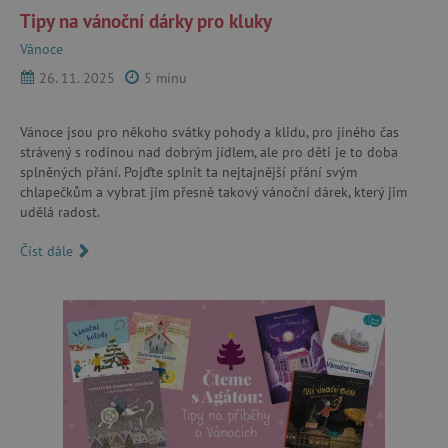
Tipy na vánoční dárky pro kluky
Provider
/
Název
Doména
Vánoce
__cf_bm
Cloudflare Inc.
26. 11. 2025
5 minu
.vimeo.com
Vánoce jsou pro někoho svátky pohody a klidu, pro jiného čas
strávený s rodinou nad dobrým jídlem, ale pro děti je to doba
splněných přání. Pojďte splnit ta nejtajnější přání svým
chlapečkům a vybrat jim přesně takový vánoční dárek, který jim
udělá radost.
Číst dále
_lb_ccc
.agatinsvet.cz
Google Privacy Policy