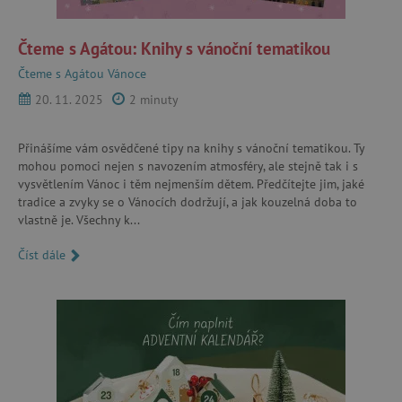
Čteme s Agátou: Knihy s vánoční tematikou
Čteme s Agátou
Vánoce
20. 11. 2025
2 minuty
cjConsent
.agatinsvet.cz
Přinášíme vám osvědčené tipy na knihy s vánoční tematikou. Ty
mohou pomoci nejen s navozením atmosféry, ale stejně tak i s
vysvětlením Vánoc i těm nejmenším dětem. Předčítejte jim, jaké
tradice a zvyky se o Vánocích dodržují, a jak kouzelná doba to
vlastně je. Všechny k...
CookieScriptConsent
CookieScript
Číst dále
www.agatinsvet.cz