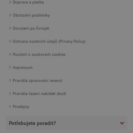
Doprava a platba
AWSALBCORS
Amazon.com Inc.
www.pages06.net
Obchodní podmínky
Doručení po Evropě
Ochrana osobních údajů (Privacy Policy)
Poučení o souborech cookies
Impressum
Pravidla zpracování recenzí
_sp_id.f442
www.agatinsvet.cz
Pravidla řazení nabídek zboží
featureFlagCheckoutExperimentVariant
www.agatinsvet.cz
Prodejny
udid
.agatinsvet.cz
Potřebujete poradit?