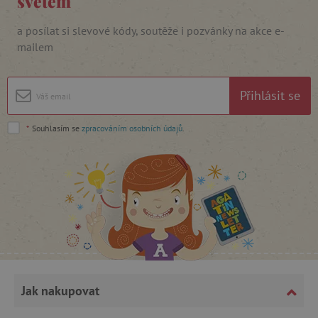
světem
a posílat si slevové kódy, soutěže i pozvánky na akce e-
mailem
Přihlásit se
*
Souhlasím se
zpracováním osobních údajů
.
_sp_ses.f442
www.agatinsvet.cz
featureFlagIdentifier
www.agatinsvet.cz
_lb
.agatinsvet.cz
p
_pinterest_ct_ua
Pinterest Inc.
.ct.pinterest.com
Jak nakupovat