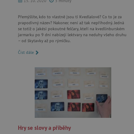
15. 10. 2020
3 minuty
Přemýšlíte, kdo to vlastně jsou ti Kvedlalové? Co to je za
prapodivný název? Nakonec není až tak nepříhodný. Jedná
cjConsent
.agatinsvet.cz
se totiž o jakési pokoutné felčary, kteří na kvedlinburském
jarmarku po 9 dní nabízejí lektvary na neduhy všeho druhu
– od škytavky až po rýmičku.
Číst dále
CookieScriptConsent
CookieScript
www.agatinsvet.cz
Hry se slovy a příběhy