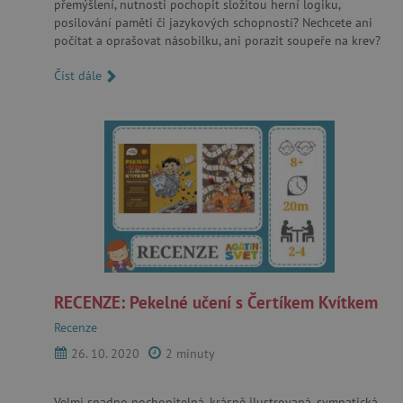
přemýšlení, nutnosti pochopit složitou herní logiku,
posilování paměti či jazykových schopností? Nechcete ani
ANALYTICKÉ COOKIES
počítat a oprašovat násobilku, ani porazit soupeře na krev?
Číst dále
MARKETINGOVÉ COOKIES
FUNKČNÍ SOUBORY
Nezbytně nutné cookies
Analytické cookies
Marketingové cookies
Funkční soubory
Nezbytně nutné soubory cookie umožňují
RECENZE: Pekelné učení s Čertíkem Kvítkem
základní funkce webových stránek, jako je
přihlášení uživatele a správa účtu. Webové
Recenze
stránky nelze bez nezbytně nutných souborů
cookie správně používat.
26. 10. 2020
2 minuty
Provider
/
Název
Doména
Velmi snadno pochopitelná, krásně ilustrovaná, sympatická