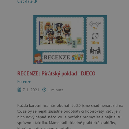
Číst dále
RECENZE: Pirátský poklad - DJECO
Recenze
7. 1. 2021
1 minuta
Každá karetní hra nás obohatí. Ještě jsme snad nenarazili na
to, že by se nějak zásadně podobaly či kopírovaly. Vždy je v
nich nový nápad, něco, co je potřeba promyslet a najít si tu
správnou taktiku. Máme rádi skladné praktické krabičky,
které lze vzít s sebou kamkoliv...