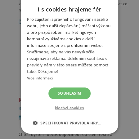
zloduchů a hledání pokladů. Hlavním cílem je posbírat co
I s cookies hrajeme fér
nejvíce na sebe navazujících karet, přičemž náv...
Pro zajištění správného fungování našeho
Číst dále
webu, jeho další zlepšování, měření výkonu
a pro přizpůsobení marketingových
kampaní využíváme cookies a další
informace spojené s prohlížením webu.
Snažíme se, aby na vás nevyskočila
nezajímavá reklama. Udělením souhlasu s
pravidly nám v této snaze můžete pomoct
také. Děkujeme!
Více informací
SOUHLASÍM
RECENZE: Totem zen - DJECO
Nechci cookies
Recenze
12. 11. 2020
1 minuta
SPECIFIKOVAT PRAVIDLA HRY…
Chtěli byste si občas odpočinout od čtení textů a
NEZBYTNĚ NUTNÉ COOKIES