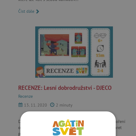
Číst dále
RECENZE: Lesní dobrodružství - DJECO
Recenze
13. 11. 2020
2 minuty
Další povedená karetní hra, tentokrát pojatá jako „tvoření
opičí dráhy lesem“. Nejde tedy o princip přikládání karet
podle hodnoty či barvy nebo překonávání nějakých