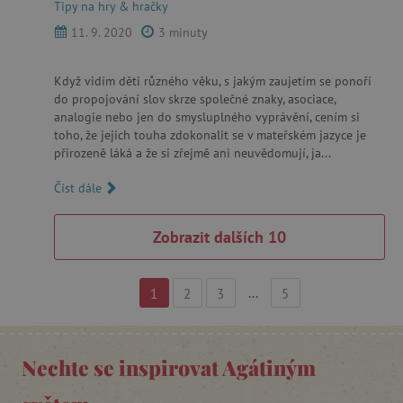
Tipy na hry & hračky
11. 9. 2020
3 minuty
PHPSESSID
PHP.net
p
www.agatinsvet.cz
Když vidím děti různého věku, s jakým zaujetím se ponoří
do propojování slov skrze společné znaky, asociace,
analogie nebo jen do smysluplného vyprávění, cením si
toho, že jejich touha zdokonalit se v mateřském jazyce je
__cf_bm
Cloudflare Inc.
přirozeně láká a že si zřejmě ani neuvědomují, ja...
.heureka.cz
Číst dále
...
1
2
3
5
lastVisitedProduct
www.agatinsvet.cz
Nechte se inspirovat Agátiným
__cf_bm
Cloudflare Inc.
.onesignal.com