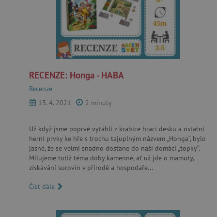
RECENZE: Honga - HABA
Recenze
13. 4. 2021
2 minuty
Už když jsme poprvé vytáhli z krabice hrací desku a ostatní
herní prvky ke hře s trochu tajuplným názvem „Honga“, bylo
jasné, že se velmi snadno dostane do naší domácí „topky“.
Milujeme totiž téma doby kamenné, ať už jde o mamuty,
získávání surovin v přírodě a hospodaře...
Číst dále