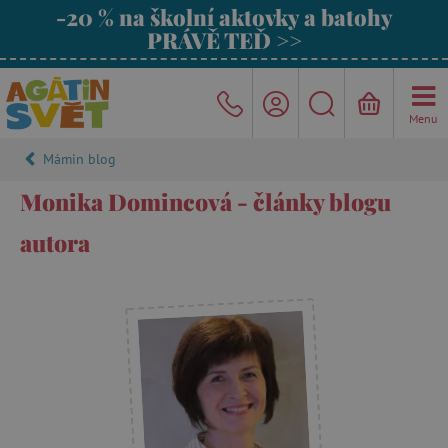
-20 % na školní aktovky a batohy
PRÁVĚ TEĎ >>
Menu
Mámin blog
Monika Domincová - články blogu
autora