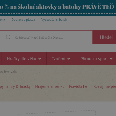
0 % na školní aktovky a batohy PRÁVĚ TEĎ
akty
Doprava a platba
Vyzkoušej si batoh
Hledej
Hračky dle věku
Tvoření
Příroda a sport
o festivalu
py na hry & hračky
Hrajeme si venku
Pravidla her
Rozvíjíme př