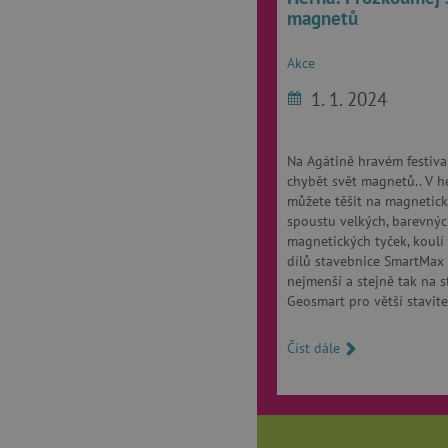
__cf_bm
magnetů
Akce
_lb_ccc
1. 1. 2024
cjConsent
Na Agátině hravém festiva
Google Priv
chybět svět magnetů.. V h
CookieScriptConsent
můžete těšit na magnetick
spoustu velkých, barevný
magnetických tyček, koulí 
PHPSESSID
dílů stavebnice SmartMax
nejmenší a stejně tak na 
__cf_bm
Geosmart pro větší stavite
Číst dále
lastVisitedProduct
__cf_bm