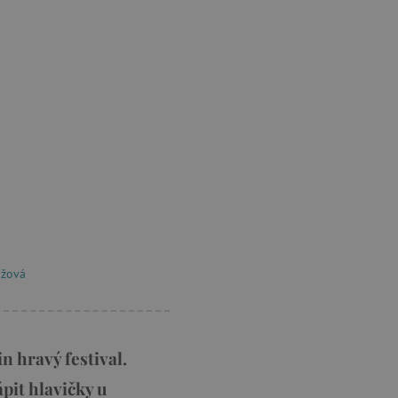
ížová
in hravý festival.
ápit hlavičky u