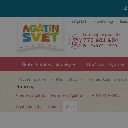
-2
Náš příběh
Mámin blog
Kont
Potřebujete poradit?
770 601 604
Po - Pá 9:00 - 15:00
Školní batohy a aktovky
Hračky dle typu
Úvodní stránka
Mámin blog
Program Agátina hravéh
Rubriky
Čteme s Agátou
Tvoříme s Agátou
STAHUJ ZDARMA
Ti
Agáta pomáhá
Vánoce
Akce