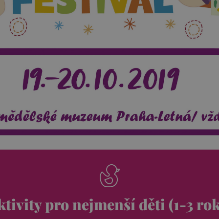
tivity pro nejmenší děti (1-3 ro