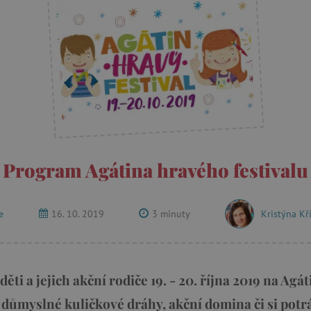
Program Agátina hravého festivalu
e
16. 10. 2019
3 minuty
Kristýna Kř
ti a jejich akční rodiče 19. - 20. října 2019 na Agát
ít důmyslné kuličkové dráhy, akční domina či si potr