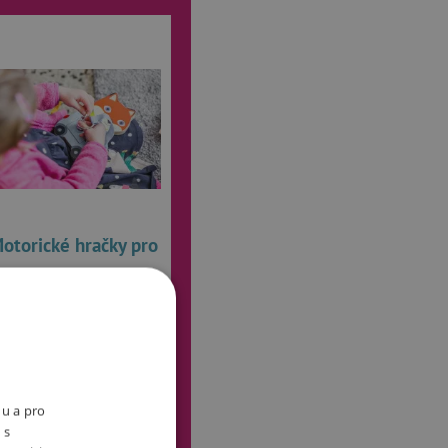
otorické hračky pro
 2024
anovišti na vás a vaše
nu a pro
 motorické hračky všeho
 s