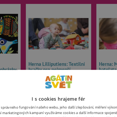
Herna Lilliputiens: Textilní
Herna: M
 obrázky
hračky pro nejmenší
batolata
Akce
Akce
1. 1. 2024
1. 1.
I s cookies hrajeme fér
Textilní hračky jsou vhodné od
Na tomto st
ní správného fungování našeho webu, jeho další zlepšování, měření výko
raného dětství. Různorodé materiály
děti čekají
í marketingových kampaní využíváme cookies a další informace spojené
 veselé