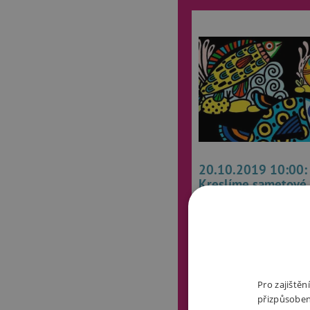
20.10.2019 10:00:
Kreslíme sametové
Akce
12. 10. 2019
1 minuta
Pro zajiště
přizpůsoben
Přijďte s námi vybarvovat