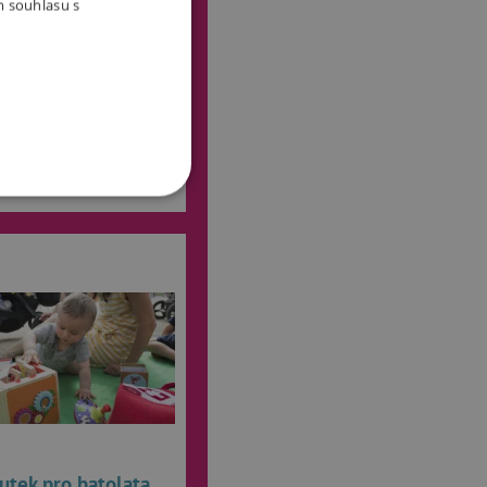
jďte si potrénovat jemnou
m souhlasu s
užít si spoustu zábavy.
OOKIES
oubory
 účtu. Webové stránky nelze
utek pro batolata