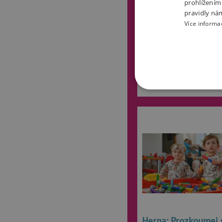
prohlížením
sametové omalovánky z kr
pravidly ná
sad francouzské značky Dj
Více informa
Číst dále
NEZBYTNĚ NUTN
FUNKČNÍ SOUBO
Nezby
Nezbytně nutné soubory cook
bez nezbytně nutných soubo
Název
Herna: Prozkoumej 