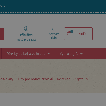
 >>
0
Košík
Seznam
Přihlášení
přání
Nová registrace
Dětský pokoj a zahrada
Výprodej %
edškoláky
Tipy pro rodiče školáků
Recenze
Agáta TV