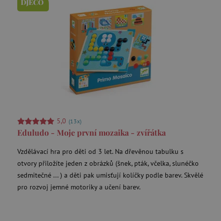
DJECO
smc_refresh
.agatinsvet.cz
_pin_unauth
Pinterest Inc.
.agatinsvet.cz
5,0
(13x)
Eduludo - Moje první mozaika - zvířátka
mv_tokens
exchange.mediavine.com
Vzdělávací hra pro děti od 3 let. Na dřevěnou tabulku s
otvory přiložíte jeden z obrázků (šnek, pták, včelka, slunéčko
sedmitečné ... ) a děti pak umisťují kolíčky podle barev. Skvělé
pro rozvoj jemné motoriky a učení barev.
VISITOR_PRIVACY_METADATA
YouTube
.youtube.com