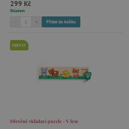
299 Kč
Skladem
test_cookie
Google LLC
.doubleclick.net
-
+
Přidat do košíku
CMPRO
Casale Media Inc.
DJECO
.casalemedia.com
IDE
Google LLC
.doubleclick.net
MUID
Microsoft Corporation
.bing.com
_fbp
Meta Platform Inc.
.agatinsvet.cz
Dřevěné vkládací puzzle - V lese
_rxuuid
RhythmOne LLC