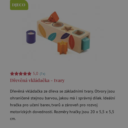
DJECO
CookieScriptConsent
CookieScript
www.agatinsvet.cz
5,0
(7x)
Dřevěná vkládačka - tvary
PHPSESSID
PHP.net
Dřevěná vkládačka ze dřeva se základními tvary. Otvory jsou
p
www.agatinsvet.cz
ohraničené stejnou barvou, jakou má i správný dílek. Ideální
hračka pro učení barev, tvarů a zároveň pro rozvoj
motorických dovedností. Rozměry hračky jsou 20 x 5,5 x 5,5
cm.
__cf_bm
Cloudflare Inc.
.heureka.cz