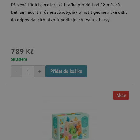
.tremorhub.com
Dřevěná třídící a motorická hračka pro děti od 18 měsíců.
Děti se naučí tři různé způsoby, jak umístit geometrické dílky
do odpovídajících otvorů podle jejich tvaru a barvy.
_uetsid
Microsoft Corporation
.agatinsvet.cz
789 Kč
Skladem
-
+
Přidat do košíku
ar_debug
cm.teads.tv
Akce
smc_sesn
.agatinsvet.cz
smc_session_id
.agatinsvet.cz