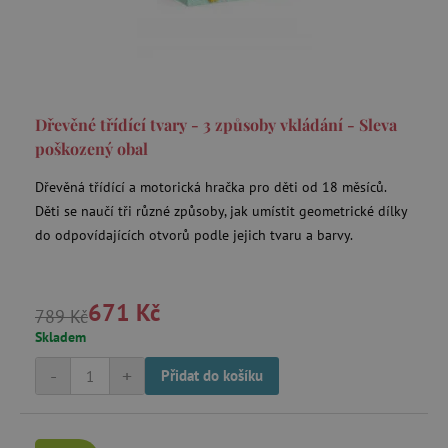
smc_v4_121658
.agatinsvet.cz
Dřevěné třídící tvary - 3 způsoby vkládání - Sleva
poškozený obal
smct_session
Universo Online S.A.
(UOL)
.agatinsvet.cz
Dřevěná třídící a motorická hračka pro děti od 18 měsíců.
Děti se naučí tři různé způsoby, jak umístit geometrické dílky
do odpovídajících otvorů podle jejich tvaru a barvy.
671 Kč
789 Kč
visitor-id
Media.net
.media.net
Skladem
CMPS
Casale Media Inc.
-
+
Přidat do košíku
.casalemedia.com
FPID
.agatinsvet.cz