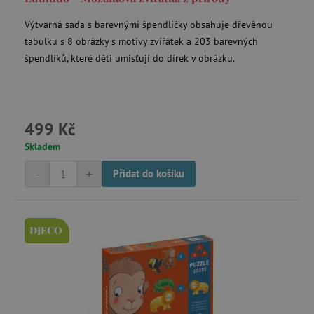
Výtvarná sada s barevnými špendlíčky obsahuje dřevěnou
Vystřihovánky
tabulku s 8 obrázky s motivy zvířátek a 203 barevných
špendlíků, které děti umisťují do dírek v obrázku.
Modelíny a modelovací sady
Kouzelnické sady
499 Kč
Skladem
Zápisníky, deníčky a dopisní papíry
-
+
Přidat do košíku
Sportovní hry
DJECO
Výbava a hračky k vodě
Dětské kufry a doplňky na cesty