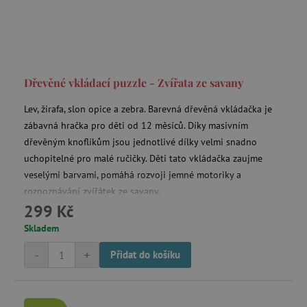
data-c-ts
Media.net
.media.net
Dřevěné vkládací puzzle - Zvířata ze savany
ecsession4-
www.agatinsvet.cz
f67e22c6c3dacfc9b77b6b40399abc16
Lev, žirafa, slon opice a zebra. Barevná dřevěná vkládačka je
VISITOR_INFO1_LIVE
Google LLC
.youtube.com
zábavná hračka pro děti od 12 měsíců. Díky masivním
dřevěným knoflíkům jsou jednotlivé dílky velmi snadno
uchopitelné pro malé ručičky. Děti tato vkládačka zaujme
veselými barvami, pomáhá rozvoji jemné motoriky a
rozpoznávání zvířátek ze savany.
am_tokens_eu-v1
exchange.mediavine.com
299 Kč
Skladem
iutk
Issuu Inc.
-
+
Přidat do košíku
.issuu.com
mv_tokens_eu-v1
Mediavine, Inc.
exchange.mediavine.com