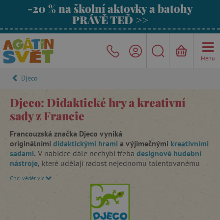
-20 % na školní aktovky a batohy
PRÁVĚ TEĎ >>
Menu
Djeco
Djeco: Didaktické hry a kreativní
sady z Francie
Francouzská značka Djeco vyniká
originálními
didaktickými hrami
a výjimečnými
kreativními
sadami
.
V nabídce dále nechybí třeba
designové hudební
nástroje
,
které udělají radost nejednomu talentovanému
hudebníkovi.
Chci vědět víc
A co teprve až vaše děti objeví
herní světy
plné napínavého
dobrodružství.
Kouzelný svět princezen a víl Djeco Tinyly
si
zamiluje každá holčička a
Djeco Arty Toys Piráti a rytíři
pro