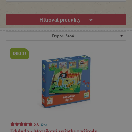
Kreativní sady a vyrábění
Filtrovat produkty
Razítka
Doporučené
Výtvarné potřeby
DJECO
Kreslení a omalovánky
Samolepky
Skládačky z papíru
Masky, tetovačky a doplňky
5,0
(5x)
Eduludo - Mozaiková zvířátka z přírody