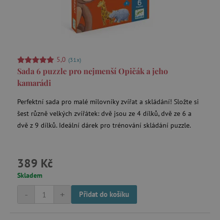
Dětské batohy na výlety
Deštníky a pláštěnky
5,0
(31x)
Sada 6 puzzle pro nejmenší Opičák a jeho
Hračky na zahradu
kamarádi
Perfektní sada pro malé milovníky zvířat a skládání! Složte si
Úložné prostory a boxy
šest různě velkých zvířátek: dvě jsou ze 4 dílků, dvě ze 6 a
dvě z 9 dílků. Ideální dárek pro trénování skládání puzzle.
Stany na hraní
389 Kč
Skladem
Výprodej -20 %
-
+
Přidat do košíku
Poškozený obal -15 %