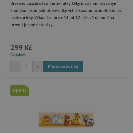
.1rx.io
Dřevěné puzzle s lesními zvířátky. Díky masivním dřevěným
knoflíkům jsou jednotlivé dílky velmi snadno uchopitelné pro
malé ručičky. Vkládačka pro děti od 12 měsíců napomáhá
rozvoji jemné motoriky.
com.silverpop.iMA.page_visit
.agatinsvet.cz
demdex
Adobe Inc.
.demdex.net
299 Kč
Skladem
-
+
Přidat do košíku
smc_spv
.agatinsvet.cz
DJECO
CMID
Casale Media Inc.
.casalemedia.com
MSPTC
Microsoft
.bat.bing.com