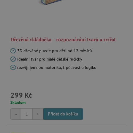
_lb_ccc
.agatinsvet.cz
Dřevěná vkládačka - rozpoznávání tvarů a zvířat
Google Privacy Policy
3D dřevěné puzzle pro děti od 12 měsíců
ideální tvar pro malé dětské ručičky
rozvíjí jemnou motoriku, trpělivost a logiku
299 Kč
Skladem
cjConsent
.agatinsvet.cz
-
+
Přidat do košíku