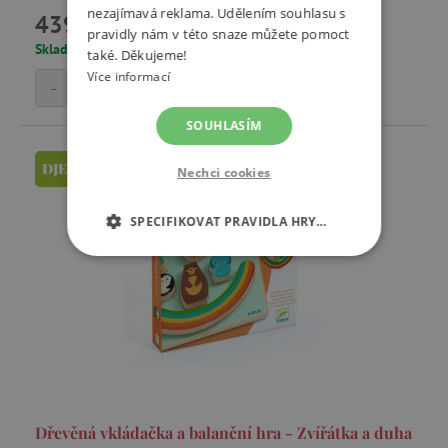
nezajímavá reklama. Udělením souhlasu s
439 Kč
pravidly nám v této snaze můžete pomoct
Skladem
také. Děkujeme!
Více informací
-
+
Přidat do košíku
SOUHLASÍM
DJECO
Nechci cookies
SPECIFIKOVAT PRAVIDLA HRY…
NEZBYTNĚ NUTNÉ COOKIES
ANALYTICKÉ COOKIES
MARKETINGOVÉ COOKIES
FUNKČNÍ SOUBORY
Dřevěná vkládačka a balanční hra - Zvířátka a duha