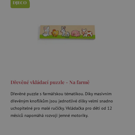
DJECO
data-c
Media.net
.media.net
FPAU
.agatinsvet.cz
criteo
Outbrain Inc.
exchange.mediavine.com
Dřevěné vkládací puzzle - Na farmě
cto_bundle
.criteo.com
Dřevěné puzzle s farmářskou tématikou. Díky masivním
dřevěným knoflíkům jsou jednotlivé dílky velmi snadno
uchopitelné pro malé ručičky. Vkládačka pro děti od 12
měsíců napomáhá rozvoji jemné motoriky.
opt_out
.postrelease.com