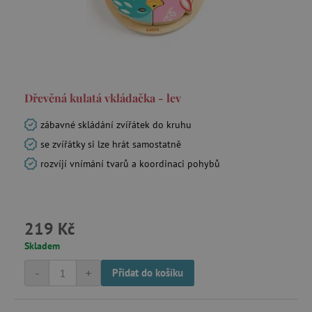
Dřevěná kulatá vkládačka - lev
zábavné skládání zvířátek do kruhu
se zvířátky si lze hrát samostatně
rozvíjí vnímání tvarů a koordinaci pohybů
219 Kč
Skladem
-
+
Přidat do košíku