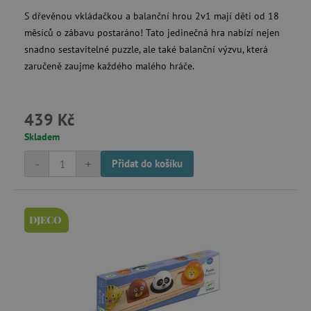
S dřevěnou vkládačkou a balanční hrou 2v1 mají děti od 18
měsíců o zábavu postaráno! Tato jedinečná hra nabízí nejen
Nezbytně nutné cookies
snadno sestavitelné puzzle, ale také balanční výzvu, která
Analytické cookies
Marketingové cookies
zaručeně zaujme každého malého hráče.
Funkční soubory
Nezbytně nutné soubory cookie umožňují
základní funkce webových stránek, jako je
439 Kč
přihlášení uživatele a správa účtu. Webové
stránky nelze bez nezbytně nutných souborů
Skladem
cookie správně používat.
-
+
Přidat do košíku
Provider
/
Název
Doména
__cf_bm
Cloudflare Inc.
.vimeo.com
DJECO