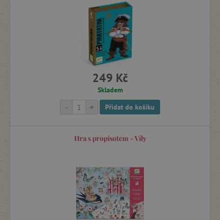
v ČR, ze které si vybere opravdu každý.
Společenské hry
Dřevěné hry a hračky
249 Kč
Dřevěné vláčkodráhy
Skladem
-
+
Přidat do košíku
Puzzle, mozaiky a vkládačky
Hra s propisotem - Víly
Magnetické hračky
Stavebnice
Hudební hračky