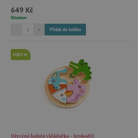
649 Kč
Skladem
-
+
Přidat do košíku
DJECO
Dřevěná kulatá vkládačka - krokodýl