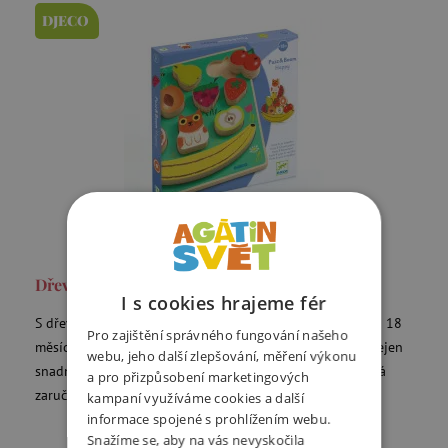
DJECO
Dřevěná vkládačka a balanční hra - Ovoce
I s cookies hrajeme fér
S dřevěnou vkládačkou a balanční hrou 2v1 mají děti od 18
Pro zajištění správného fungování našeho
měsíců o zábavu postaráno! Tato jedinečná hra nabízí nejen
webu, jeho další zlepšování, měření výkonu
snadno sestavitelné puzzle, ale také balanční výzvu, která
a pro přizpůsobení marketingových
zaručeně zaujme každého malého hráče.
kampaní využíváme cookies a další
informace spojené s prohlížením webu.
Snažíme se, aby na vás nevyskočila