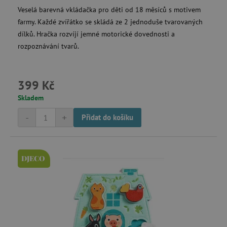
Veselá barevná vkládačka pro děti od 18 měsíců s motivem
_sp_ses.f442
www.agatinsvet.cz
farmy. Každé zvířátko se skládá ze 2 jednoduše tvarovaných
featureFlagIdentifier
www.agatinsvet.cz
dílků. Hračka rozvíjí jemné motorické dovednosti a
_lb
.agatinsvet.cz
rozpoznávání tvarů.
p
399 Kč
_pinterest_ct_ua
Pinterest Inc.
Skladem
.ct.pinterest.com
-
+
Přidat do košíku
AWSALBCORS
Amazon.com Inc.
www.pages06.net
DJECO