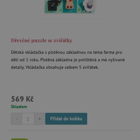
Dřevěné puzzle se zvířátky
_sp_id.f442
www.agatinsvet.cz
Dětská vkládačka s plstěnou základnou na téma farma pro
featureFlagCheckoutExperimentVariant
www.agatinsvet.cz
děti od 1 roku. Plstěná základna je potištěná a má vyšívané
udid
.agatinsvet.cz
detaily. Vkládačka obsahuje celkem 5 zvířátek.
569 Kč
Skladem
-
+
Přidat do košíku
product_filter_remember
www.agatinsvet.cz