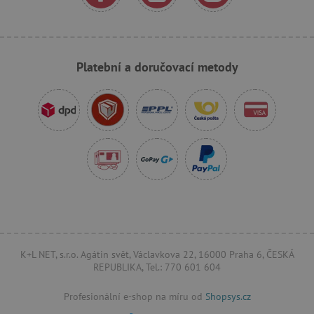
_sp_ses.f442
www.agatinsvet.cz
featureFlagIdentifier
www.agatinsvet.cz
Platební a doručovací metody
_lb
.agatinsvet.cz
p
_pinterest_ct_ua
Pinterest Inc.
.ct.pinterest.com
AWSALBCORS
Amazon.com Inc.
www.pages06.net
K+L NET, s.r.o. Agátin svět, Václavkova 22, 16000 Praha 6, ČESKÁ
REPUBLIKA, Tel.: 770 601 604
Profesionální e-shop na míru od
Shopsys.cz