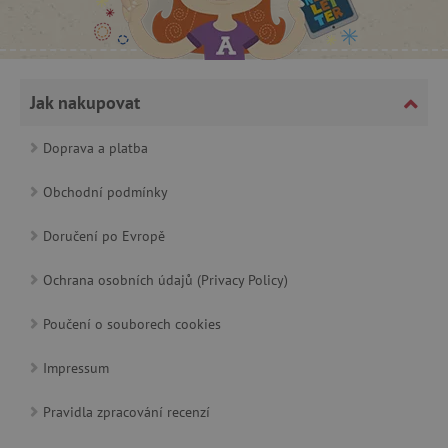
CookieScriptConsent
CookieScript
www.agatinsvet.cz
Jak nakupovat
Doprava a platba
Obchodní podmínky
Doručení po Evropě
Ochrana osobních údajů (Privacy Policy)
Poučení o souborech cookies
PHPSESSID
PHP.net
p
www.agatinsvet.cz
Impressum
Pravidla zpracování recenzí