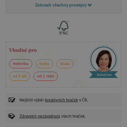
Zobrazit všechny prodejny
Vhodné pro
motoriku
holku
kluka
Kristýna
od 2 let
od 1 roku
Nejširší výběr
kreativních hraček
v ČR.
Zdravotní nezávadnost
všech hraček.