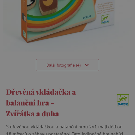
Další fotografie (4)
Dřevěná vkládačka a
balanční hra -
Zvířátka a duha
S dřevěnou vkládačkou a balanční hrou 2v1 mají děti od
18 měsíců o zábavu postaráno! Tato jedinečná hra nabízí