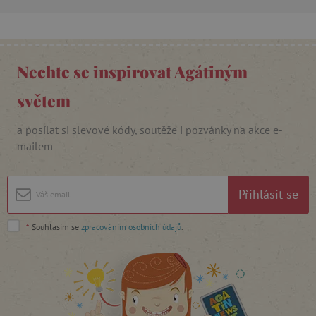
_lb_ccc
.agatinsvet.cz
Nechte se inspirovat Agátiným
světem
Google Privacy Policy
a posílat si slevové kódy, soutěže i pozvánky na akce e-
mailem
Přihlásit se
*
Souhlasím se
zpracováním osobních údajů
.
cjConsent
.agatinsvet.cz