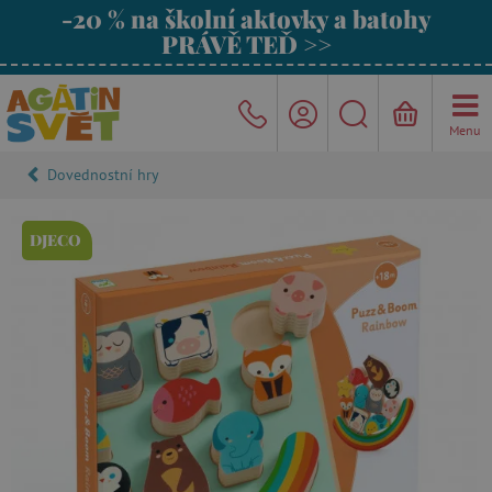
-20 % na školní aktovky a batohy
PRÁVĚ TEĎ >>
Menu
Dovednostní hry
DJECO