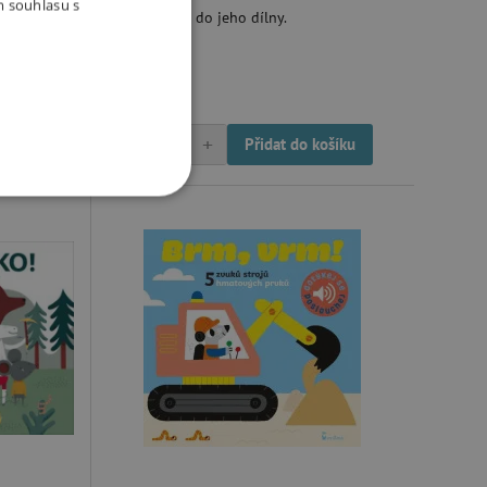
m souhlasu s
nší
tedy podívat do jeho dílny.
105 Kč
Skladem
-
+
ošíku
Přidat do košíku
OOKIES
oubory
 účtu. Webové stránky nelze