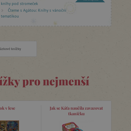
knihy pod stromeček
Čteme s Agátou: Knihy s vánoční
tematikou
ázkové knížky
ížky pro nejmenší
ok v lese
Jak se Káťa naučila zavazovat
tkaničku