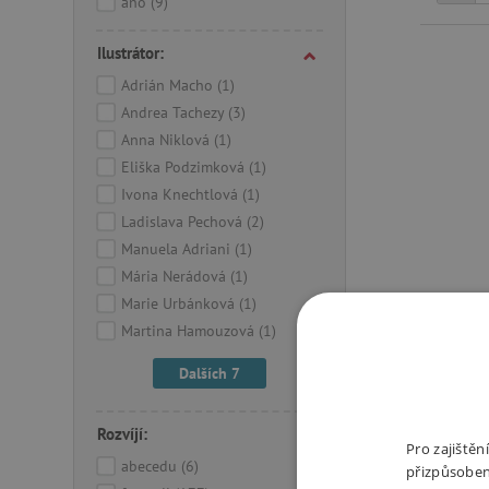
ano
(9)
Ilustrátor:
Adrián Macho
(1)
Andrea Tachezy
(3)
Anna Niklová
(1)
Eliška Podzimková
(1)
Ivona Knechtlová
(1)
Ladislava Pechová
(2)
Manuela Adriani
(1)
Mária Nerádová
(1)
Marie Urbánková
(1)
Martina Hamouzová
(1)
Amy a 
Dalších 7
nejme
příb
Rozvíjí:
kon
Pro zajiště
abecedu
(6)
přizpůsoben
čtiv