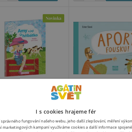
Novinka
její hříbátko - příběhy pro
Aport, Fousku!
nší
Páníček Láďa venčí svého psa Fou
I s cookies hrajeme fér
ěh o odvaze, péči a vztahu ke
že jeho mazlíček dokáže najít a 
ím
ní správného fungování našeho webu, jeho další zlepšování, měření výko
hozený klacík. Fousek ovšem nac
í marketingových kampaní využíváme cookies a další informace spojené
ý příběh vhodný pro děti od 3 let
poklady. Napínavý příběh z kaž