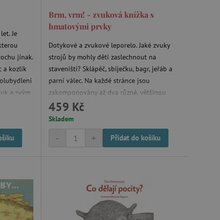
ozlišení mezi lidmi a
by bylo možné podávat
Brm, vrm! - zvuková knížka s
ebových stránek.
hmatovými prvky
et. Je
ukládání souhlasu
ookies na webových
kterou
Dotykové a zvukové leporelo. Jaké zvuky
právními požadavky na
ie cookies.
rochu jinak.
strojů by mohly děti zaslechnout na
ukládání souhlasu
c a kozlík
staveništi? Sklápěč, sbíječku, bagr, jeřáb a
 stránkách.
polubydlení
parní válec. Na každé stránce jsou
a Cookie-Script.com k
luk a svým
zakomponovány až dva různé, většinou
se soubory cookie
 cookie Cookie-Script.com
459 Kč
utorka
textilní materiály, které jsou příjemné na
h
dotek a na každé stránce je také nezbytné
Skladem
ný k udržování proměnných
de dobře,
zvukové dotykové tlačítko.
-
+
ošíku
Přidat do košíku
zpět do
ozlišení mezi lidmi a
by bylo možné podávat
ebových stránek.
ozlišení mezi lidmi a
by bylo možné podávat
ebových stránek.