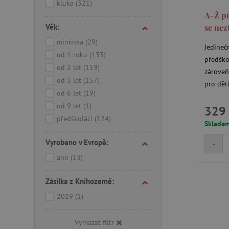
kluka
(321)
__cf_bm
A-Ž pů
Věk:
se nez
_lb_ccc
miminka
(29)
Jedineč
od 1 roku
(133)
předško
od 2 let
(119)
cjConsent
zároveň
od 3 let
(157)
pro děti
Google Priv
od 6 let
(19)
CookieScriptConsent
od 9 let
(1)
329 
předškoláci
(124)
Sklade
PHPSESSID
-
Vyrobeno v Evropě:
__cf_bm
ano
(13)
Zásilka z Knihozemě:
lastVisitedProduct
2019
(1)
__cf_bm
Vymazat filtr