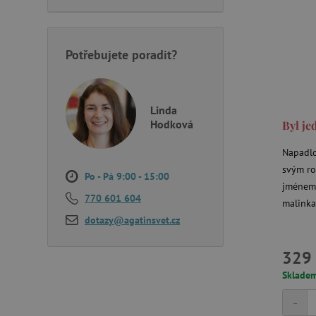
_sp_ses.f442
featureFlagIdentifier
_lb
Potřebujete poradit?
_pinterest_ct_ua
AWSALBCORS
Linda
Hodková
Byl je
Napadlo
_sp_id.f442
svým ro
Po - Pá 9:00 - 15:00
jménem 
featureFlagCheckoutExpe
770 601 604
malinkat
udid
dotazy@agatinsvet.cz
product_filter_remember
329 
Sklade
-
Provider
Provi
/
Název
Název
Název
Doména
Domé