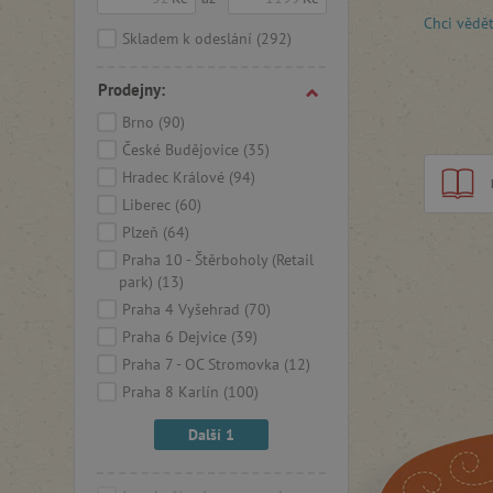
Pro ty ne
Chci vědě
nebo
obr
Skladem k odeslání
(292)
Prodejny:
Brno
(90)
České Budějovice
(35)
Hradec Králové
(94)
Liberec
(60)
Plzeň
(64)
Praha 10 - Štěrboholy (Retail
park)
(13)
Praha 4 Vyšehrad
(70)
Praha 6 Dejvice
(39)
Praha 7 - OC Stromovka
(12)
Praha 8 Karlín
(100)
Další 1