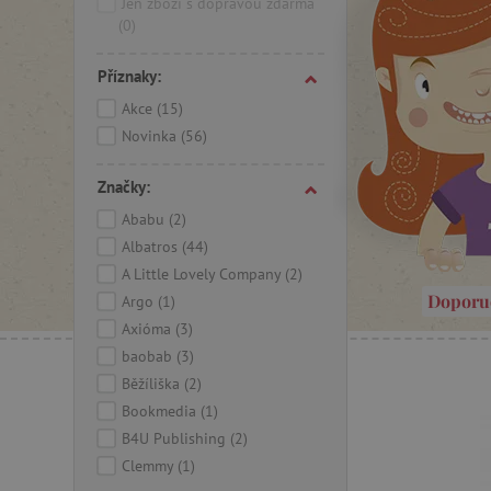
Jen zboží s dopravou zdarma
(0)
Příznaky:
Akce
(15)
Novinka
(56)
Značky:
Ababu
(2)
Albatros
(44)
A Little Lovely Company
(2)
Doporu
Argo
(1)
Axióma
(3)
baobab
(3)
Běžíliška
(2)
Bookmedia
(1)
B4U Publishing
(2)
Clemmy
(1)