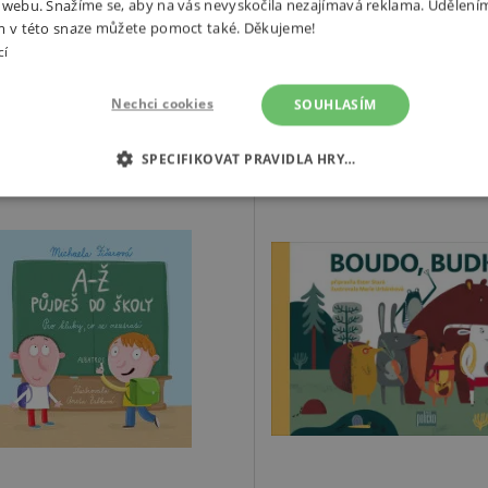
 webu. Snažíme se, aby na vás nevyskočila nezajímavá reklama. Udělení
paktní knížka s 32 ilustrovanými
života pejskařů pro úplně nejme
m v této snaze můžete pomoct také. Děkujeme!
anami
čtenáře.
cí
č
273 Kč
y skladem
Skladem
Nechci cookies
SOUHLASÍM
+
-
+
Přidat do košíku
Přidat do k
SPECIFIKOVAT PRAVIDLA HRY…
É COOKIES
ANALYTICKÉ COOKIES
MARKETINGOVÉ C
RY
tně nutné cookies
Analytické cookies
Marketingové cookies
Funkční s
ie umožňují základní funkce webových stránek, jako je přihlášení uživatele a správa
rů cookie správně používat.
Provider
/
Vyprší
Popis
Doména