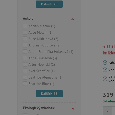
Dalších 28
Autor:
Adrián Macho
(1)
Alice Melvin
(1)
Alice Nikitinová
(2)
Andrea Popprová
(2)
A Litt
Aneta Františka Holasová
(1)
knížka
Anne Suessová
(3)
záb
Artur Nowicki
(1)
vho
Axel Scheffler
(1)
bar
Beatrice Alemagna
(1)
vod
Beatrice Blue
(1)
319 
Dalších 83
Sklade
Ekologický výrobek:
-