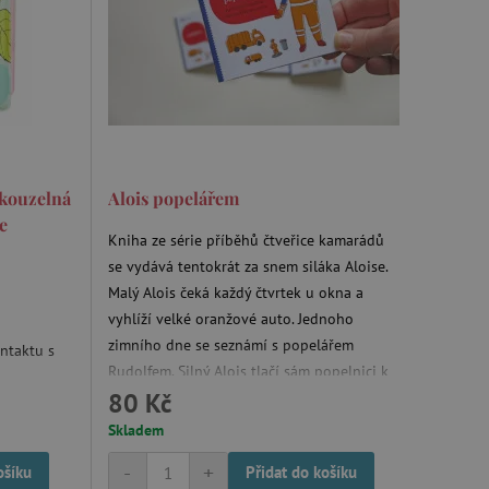
 kouzelná
Alois popelářem
e
Kniha ze série příběhů čtveřice kamarádů
se vydává tentokrát za snem siláka Aloise.
Malý Alois čeká každý čtvrtek u okna a
vyhlíží velké oranžové auto. Jednoho
zimního dne se seznámí s popelářem
ontaktu s
Rudolfem. Silný Alois tlačí sám popelnici k
80 Kč
autu a od Rudolfa se dozví, co všechno se
stane s kelímkem od jogurtu, který měl k
Skladem
snídani. Doma nadšeně vypravuje, že už se
-
+
ošíku
Přidat do košíku
stal popelářem.