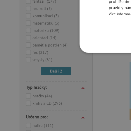
fantazii
(177)
prohlížením
kom
pravidly ná
hru rolí
(3)
str
Více informa
komunikaci
(3)
99 K
matematiku
(3)
Za 2 dn
motoriku
(109)
orientaci
(14)
-
paměť a postřeh
(4)
řeč
(217)
NEZBYTNĚ NUTN
smysly
(61)
FUNKČNÍ SOUBO
Další 2
Typ hračky:
hračky
(44)
Nezby
knihy a CD
(293)
Nezbytně nutné soubory cook
bez nezbytně nutných soubo
Určeno pro:
Název
holku
(311)