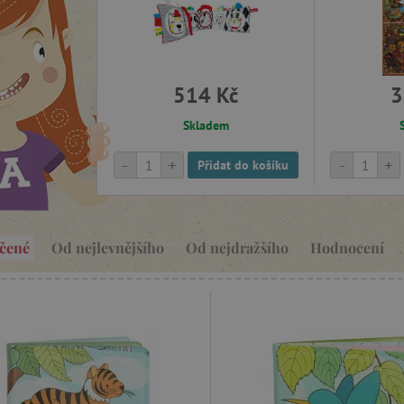
514 Kč
3
Skladem
-
+
-
+
Přidat do košíku
čené
Od nejlevnějšího
Od nejdražšího
Hodnocení