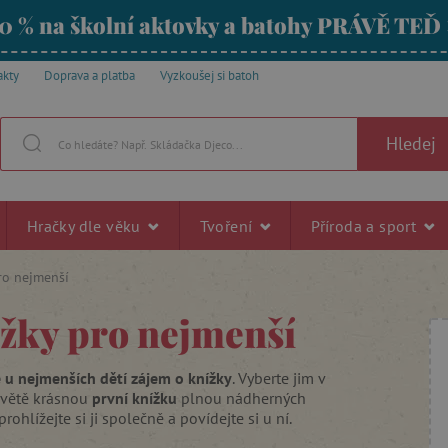
0 % na školní aktovky a batohy PRÁVĚ TEĎ
akty
Doprava a platba
Vyzkoušej si batoh
Hledej
Hračky dle věku
Tvoření
Příroda a sport
ro nejmenší
žky pro nejmenší
 u nejmenších dětí zájem o knížky
. Vyberte jim v
světě krásnou
první knížku
plnou nádherných
 prohlížejte si ji společně a povídejte si u ní.