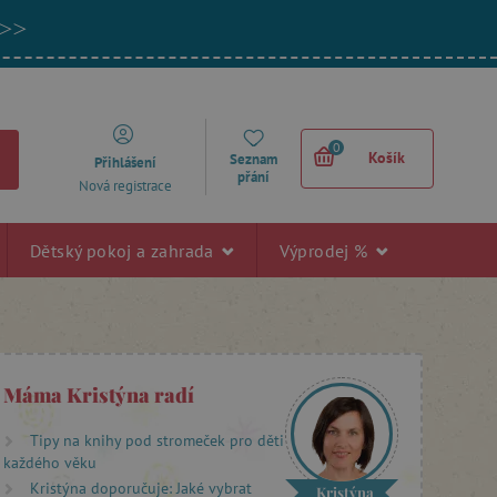
 >>
0
Košík
Seznam
Přihlášení
přání
Nová registrace
Dětský pokoj a zahrada
Výprodej %
Máma Kristýna radí
Tipy na knihy pod stromeček pro děti
každého věku
Kristýna doporučuje: Jaké vybrat
Kristýna