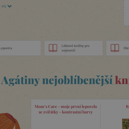
jmenší vybírejte pevná
leporela
,
látkové knížky
t víc
ázkové knížky
.
Látkové knížky pro
Leporela
Obr
nejmenší
Agátiny nejoblíbenější
kn
Mom’s Care - moje první leporelo
R
se zvířátky - kontrastní barvy