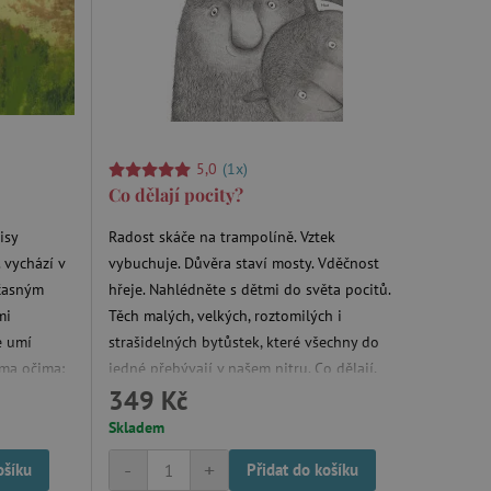
m zajišťuje hledání na
e vztahu k Pinterest
s případy použití CORS po
5,0
(1x)
lší soubory cookie
Co dělají pocity?
í lepivosti založených na
).
isy
Radost skáče na trampolíně. Vztek
 vychází v
vybuchuje. Důvěra staví mosty. Vděčnost
učasným
hřeje. Nahlédněte s dětmi do světa pocitů.
mi
Těch malých, velkých, roztomilých i
 identifikaci zařízení,
e, aby sledovala používání
e umí
strašidelných bytůstek, které všechny do
ýma očima:
jedné přebývají v našem nitru. Co dělají,
349 Kč
 sama říká,
když se nikdo nedívá? Půvabné ilustrace
jí číst, a
doprovázené krátkými, poetickými texty
Skladem
ohlížení
vybízejí k otázkám a hledání odpovědí.
-
+
ošíku
Přidat do košíku
.