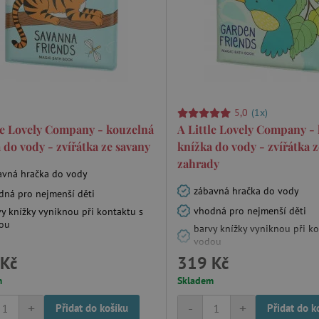
5,0
(1x)
le Lovely Company - kouzelná
A Little Lovely Company -
 do vody - zvířátka ze savany
knížka do vody - zvířátka z
zahrady
avná hračka do vody
zábavná hračka do vody
dná pro nejmenší děti
vhodná pro nejmenší děti
vy knížky vyniknou při kontaktu s
ou
barvy knížky vyniknou při k
vodou
Kč
319 Kč
m
Skladem
+
-
+
Přidat do košíku
Přidat do k