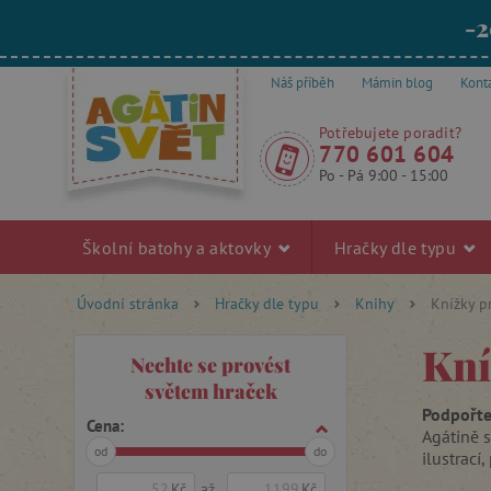
-2
Náš příběh
Mámin blog
Kont
Potřebujete poradit?
770 601 604
Po - Pá 9:00 - 15:00
Školní batohy a aktovky
Hračky dle typu
Úvodní stránka
Hračky dle typu
Knihy
Knížky p
Kní
Nechte se provést
světem hraček
Podpořte
Cena:
Agátině 
od
do
ilustrací,
Kč
až
Kč