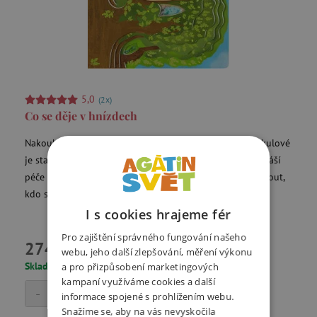
5,0
(2x)
Co se děje v hnízdech
Nakoukněte do nejrůznějších hnízd a dozvíte se, jací šikulové
je staví, jak se ptáčata líhnou z vajíček a co všechno obnáší
péče o mladé. Mezerami skrze listoví si můžete prohlédnout,
kdo se na stromě schovává.
I s cookies hrajeme fér
Pro zajištění správného fungování našeho
274 Kč
webu, jeho další zlepšování, měření výkonu
Skladem
a pro přizpůsobení marketingových
kampaní využíváme cookies a další
-
+
Přidat do košíku
informace spojené s prohlížením webu.
Snažíme se, aby na vás nevyskočila