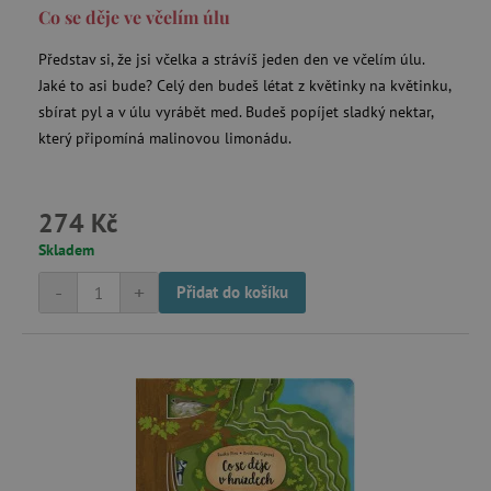
Co se děje ve včelím úlu
Představ si, že jsi včelka a strávíš jeden den ve včelím úlu.
Jaké to asi bude? Celý den budeš létat z květinky na květinku,
sbírat pyl a v úlu vyrábět med. Budeš popíjet sladký nektar,
který připomíná malinovou limonádu.
274 Kč
Skladem
-
+
Přidat do košíku