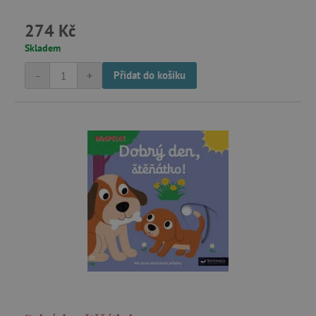
.tremorhub.com
274 Kč
Skladem
-
+
Přidat do košíku
_uetsid
Microsoft Corporation
.agatinsvet.cz
ar_debug
cm.teads.tv
smc_sesn
.agatinsvet.cz
smc_session_id
.agatinsvet.cz