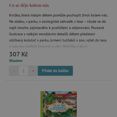
Co se děje kolem nás
Knížka, která malým dětem pomůže pochopit život kolem nás.
Na statku, v parku, v zoologické zahradě, v lese – všude se dá
najít mnoho zajímavého k prohlížení a objevování. Poutavé
ilustrace s velkým množstvím detailů dětem představí
oblíbený kolotoč v parku, krmení tučňáků v zoo, výlet do lesa
a spoustu dalších činností a věcí. Holčičky a kluci
307 Kč
předškolního věku se tak mohou ponořit do barevného světa
kolem sebe a učit se pozorovat. Pro děti od 2 let.
Skladem
-
+
Přidat do košíku