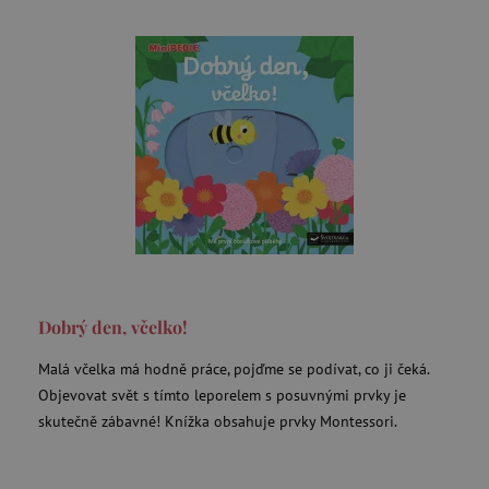
test_cookie
Google LLC
.doubleclick.net
CMPRO
Casale Media Inc.
.casalemedia.com
IDE
Google LLC
.doubleclick.net
MUID
Microsoft Corporation
.bing.com
Dobrý den, včelko!
Malá včelka má hodně práce, pojďme se podívat, co ji čeká.
Objevovat svět s tímto leporelem s posuvnými prvky je
_fbp
Meta Platform Inc.
skutečně zábavné! Knížka obsahuje prvky Montessori.
.agatinsvet.cz
_rxuuid
RhythmOne LLC