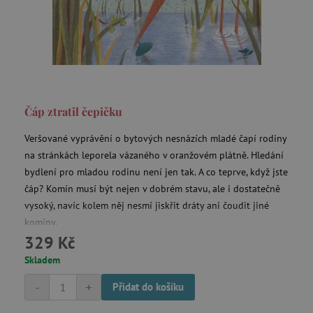
CookieScriptConsent
CookieScript
www.agatinsvet.cz
Čáp ztratil čepičku
Veršované vyprávění o bytových nesnázích mladé čapí rodiny
na stránkách leporela vázaného v oranžovém plátně. Hledání
bydlení pro mladou rodinu není jen tak. A co teprve, když jste
čáp? Komín musí být nejen v dobrém stavu, ale i dostatečně
vysoký, navíc kolem něj nesmí jiskřit dráty ani čoudit jiné
PHPSESSID
komíny.
PHP.net
p
www.agatinsvet.cz
329 Kč
Skladem
-
+
Přidat do košíku
__cf_bm
Cloudflare Inc.
.heureka.cz