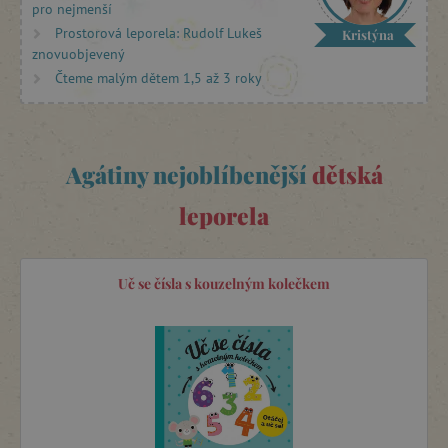
pro nejmenší
Prostorová leporela: Rudolf Lukeš
Kristýna
Ideální první knížka pro miminko, která ho stoprocentně
znovuobjevený
zaujme?
Černobílé leporelo
!
Čteme malým dětem 1,5 až 3 roky
Agátiny nejoblíbenější
dětská
leporela
Uč se čísla s kouzelným kolečkem