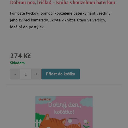
Dobrou noc, lvíčku! - Kniha s kouzelnou baterkou
Pomozte lvíčkovi pomocí kouzelené baterky najít všechny
jeho zvířecí kamarády, ukryté v knížce. Čtení ve verších,
ideální do postýlek.
_sp_id.f442
www.agatinsvet.cz
featureFlagCheckoutExperimentVariant
www.agatinsvet.cz
274 Kč
udid
.agatinsvet.cz
Skladem
-
+
Přidat do košíku
product_filter_remember
www.agatinsvet.cz