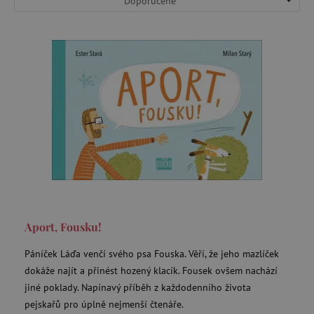
Doporučené
Aport, Fousku!
Páníček Láďa venčí svého psa Fouska. Věří, že jeho mazlíček
dokáže najít a přinést hozený klacík. Fousek ovšem nachází
jiné poklady. Napínavý příběh z každodenního života
pejskařů pro úplně nejmenší čtenáře.