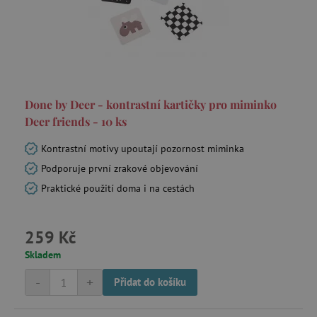
smc_refresh
.agatinsvet.cz
Done by Deer - kontrastní kartičky pro miminko
Deer friends - 10 ks
Kontrastní motivy upoutají pozornost miminka
_pin_unauth
Pinterest Inc.
.agatinsvet.cz
Podporuje první zrakové objevování
Praktické použití doma i na cestách
mv_tokens
exchange.mediavine.com
259 Kč
Skladem
VISITOR_PRIVACY_METADATA
YouTube
-
+
Přidat do košíku
.youtube.com