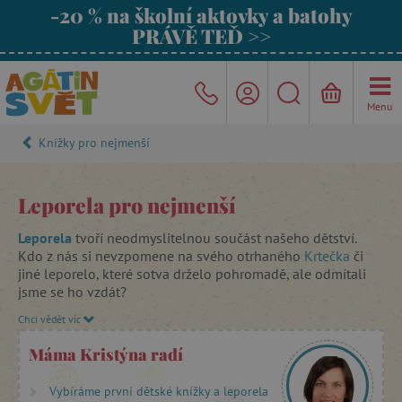
-20 % na školní aktovky a batohy
PRÁVĚ TEĎ >>
Menu
Knížky pro nejmenší
Leporela pro nejmenší
Leporela
tvoří neodmyslitelnou součást našeho dětství.
Kdo z nás si nevzpomene na svého otrhaného
Krtečka
či
jiné leporelo, které sotva drželo pohromadě, ale odmítali
jsme se ho vzdát?
Chci vědět víc
Leporela pro nejmenší
mají své místo i v dnešní rychlé
době. Poskytují dětem
první čtenářské zážitky
,
seznamují je
Máma Kristýna radí
se světem kolem nás
a pomáhají jim
rozvíjet slovní zásobu
.
Dětská leporela také zprostředkovávají dětem jedny z
Vybíráme první dětské knížky a leporela
prvních estetických zážitků.