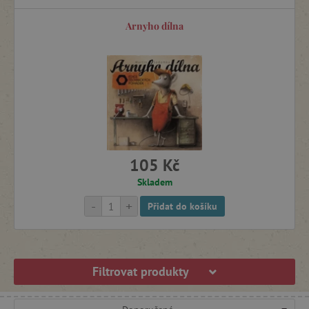
Arnyho dílna
105 Kč
Skladem
-
+
Přidat do košíku
Filtrovat produkty