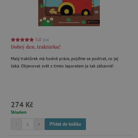
data-c
Media.net
.media.net
FPAU
.agatinsvet.cz
5,0
(1x)
Dobrý den, traktůrku!
Malý traktůrek má hodně práce, pojďme se podívat, co jej
čeká. Objevovat svět s tímto leporelem je tak zábavné!
criteo
Outbrain Inc.
exchange.mediavine.com
cto_bundle
.criteo.com
274 Kč
Skladem
opt_out
.postrelease.com
-
+
Přidat do košíku