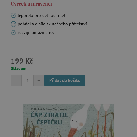
Cvrček a mravenci
leporelo pro děti od 3 let
_lb_ccc
.agatinsvet.cz
pohádka o síle skutečného přátelství
rozvíjí fantazii a řeč
Google Privacy Policy
199 Kč
Skladem
-
+
Přidat do košíku
cjConsent
.agatinsvet.cz