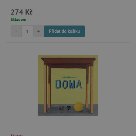
.1rx.io
274 Kč
Skladem
com.silverpop.iMA.page_visit
.agatinsvet.cz
-
+
Přidat do košíku
demdex
Adobe Inc.
.demdex.net
smc_spv
.agatinsvet.cz
CMID
Casale Media Inc.
.casalemedia.com
MSPTC
Microsoft
.bat.bing.com
Doma