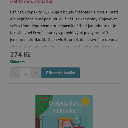
Dobrý den, štěňátko!
Haf, haf, kdopak to vykukuje z boudy? Štěňátko a chce si hrát!
Ale nejdřív se musí posilnit. A už běží za kamarády. Objevovat
svět s tímto leporelem pro nejmenší děti od jednoho roku je
smc_v4_121658
.agatinsvet.cz
tak zábavné! Pevné stránky s pohyblivými prvky procvičí i
jemnou motoriku. Stačí jen vložit prstík do správného otvoru
smct_session
Universo Online S.A.
a lehce vysunout, zatáhnout nebo otočit a hned bude váš
(UOL)
.agatinsvet.cz
274 Kč
malý objevitel znát odpovědi.
Skladem
-
+
Přidat do košíku
visitor-id
Media.net
.media.net
CMPS
Casale Media Inc.
.casalemedia.com
FPID
.agatinsvet.cz