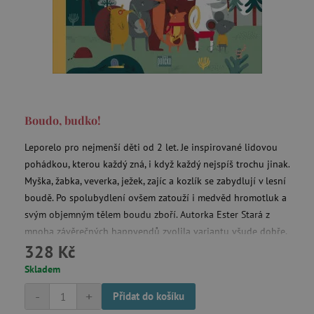
Boudo, budko!
Leporelo pro nejmenší děti od 2 let. Je inspirované lidovou
pohádkou, kterou každý zná, i když každý nejspíš trochu jinak.
Myška, žabka, veverka, ježek, zajíc a kozlík se zabydlují v lesní
boudě. Po spolubydlení ovšem zatouží i medvěd hromotluk a
svým objemným tělem boudu zboří. Autorka Ester Stará z
mnoha závěrečných happyendů zvolila variantu všude dobře,
328 Kč
doma nejlíp, a poslala zvířátka zpět do jejich přirozených
příbytků.
Skladem
-
+
Přidat do košíku