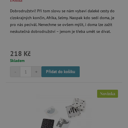
Dobrodružství! Při tom slovu se nám vybaví daleké cesty do
cizokrajných končin, Afrika, šelmy. Naopak kdo sedí doma, je
data-c-ts
Media.net
pro nás pecivál. Nenechme se ovšem mýlit, i doma lze zažít
.media.net
neskutečná dobrodružství – jenom je třeba umět se dívat.
ecsession4-
www.agatinsvet.cz
f67e22c6c3dacfc9b77b6b40399abc16
VISITOR_INFO1_LIVE
Google LLC
.youtube.com
218 Kč
Skladem
-
+
Přidat do košíku
am_tokens_eu-v1
exchange.mediavine.com
Novinka
iutk
Issuu Inc.
.issuu.com
mv_tokens_eu-v1
Mediavine, Inc.
exchange.mediavine.com