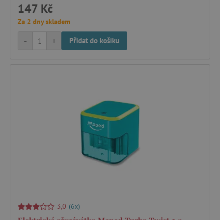
147 Kč
Za 2 dny skladem
-
+
Přidat do košíku
3,0
(6x)