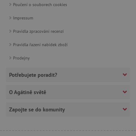
Poučení o souborech cookies
Impressum
criteo
Outbrain Inc.
exchange.mediavine.com
Pravidla zpracování recenzí
Pravidla řazení nabídek zboží
cto_bundle
.criteo.com
Prodejny
Potřebujete poradit?
opt_out
.postrelease.com
O Agátině světě
Zapojte se do komunity
test_cookie
Google LLC
.doubleclick.net