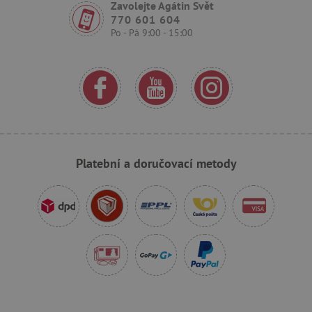
Zavolejte Agátin Svět
CMPRO
Casale Media Inc.
770 601 604
.casalemedia.com
Po - Pá 9:00 - 15:00
IDE
Google LLC
.doubleclick.net
MUID
Microsoft Corporation
.bing.com
Platební a doručovací metody
_fbp
Meta Platform Inc.
.agatinsvet.cz
_rxuuid
RhythmOne LLC
.1rx.io
com.silverpop.iMA.page_visit
.agatinsvet.cz
demdex
Adobe Inc.