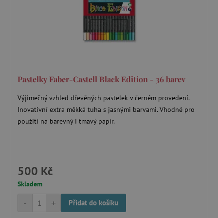
Pastelky Faber-Castell Black Edition - 36 barev
Výjimečný vzhled dřevěných pastelek v černém provedení.
Inovativní extra měkká tuha s jasnými barvami. Vhodné pro
použití na barevný i tmavý papír.
500 Kč
Skladem
-
+
Přidat do košíku