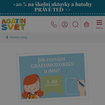
-20 % na školní aktovky a batohy
PRÁVĚ TEĎ >>
Menu
Mámin blog