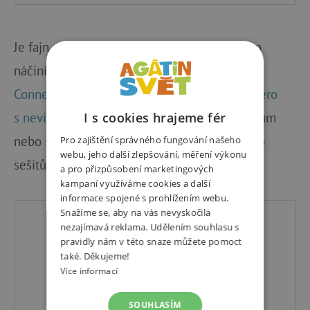
Je fajn oživit psaní a malování dalším psacím
náčiním jako jsou třeba
fixy Faber-Castell
Connector plechové autíčko
nebo
magické pero
I s cookies hrajeme fér
s neviditelným inkoustem Djeco
.
Starším žákům
nebo studentům se budou hodit pro zápisy do
Pro zajištění správného fungování našeho
webu, jeho další zlepšování, měření výkonu
sešitů
linery Faber-Castell Grip
.
a pro přizpůsobení marketingových
kampaní využíváme cookies a další
informace spojené s prohlížením webu.
Snažíme se, aby na vás nevyskočila
nezajímavá reklama. Udělením souhlasu s
pravidly nám v této snaze můžete pomoct
také. Děkujeme!
Více informací
SOUHLASÍM