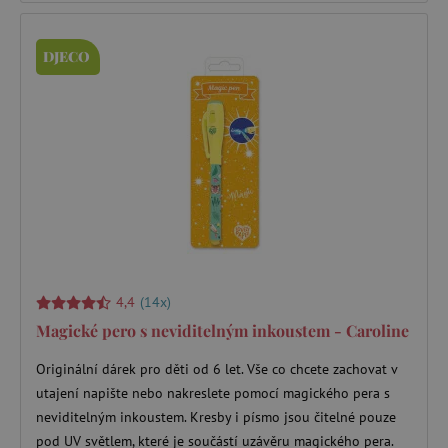
Nezbytně nutné soubory cookie umožňují
základní funkce webových stránek, jako je
přihlášení uživatele a správa účtu. Webové
DJECO
stránky nelze bez nezbytně nutných souborů
cookie správně používat.
Provider
/
Název
Doména
__cf_bm
Cloudflare Inc.
.vimeo.com
4,4
(14x)
Magické pero s neviditelným inkoustem - Caroline
Originální dárek pro děti od 6 let. Vše co chcete zachovat v
_lb_ccc
.agatinsvet.cz
utajení napište nebo nakreslete pomocí magického pera s
neviditelným inkoustem. Kresby i písmo jsou čitelné pouze
pod UV světlem, které je součástí uzávěru magického pera.