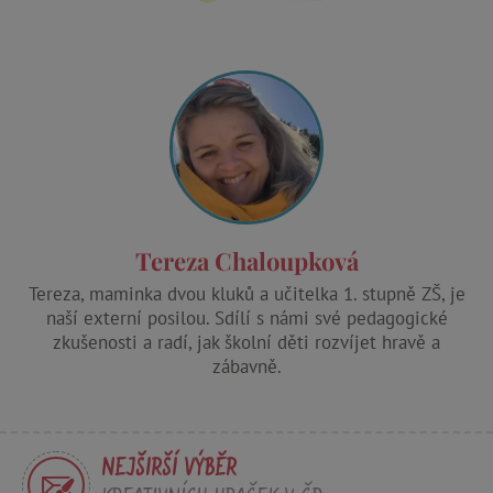
Analytics k
zachování
stavu relace.
_ga
1 rok 1
Cookie pro
Google LLC
C
Adform
měsíc
měření
.agatinsvet.cz
.adform.net
návštěvnosti
ve službě
google
analytics.
ecvisits4-
www.agatinsvet.cz
f67e22c6c3dacfc9b77b6b40399abc16
Tereza Chaloupková
sid
.seznam.cz
Tereza, maminka dvou kluků a učitelka 1. stupně ZŠ, je
naší externí posilou. Sdílí s námi své pedagogické
tvid
Tremor Video DSP
zkušenosti a radí, jak školní děti rozvíjet hravě a
.tremorhub.com
zábavně.
NEJŠIRŠÍ VÝBĚR
_uetsid