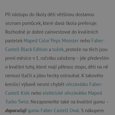
Při nástupu do školy děti většinou dostanou
seznam pomůcek, které daná škola preferuje.
Rozhodně je dobré zainvestovat do kvalitních
pastelek
Maped Color´Peps Monster
nebo
Faber-
Castell Black Edition
a
tužek
, protože na těch jsou
první měsíce v 1. ročníku založeny – jde především
o kvalitní tuhy, které mají pěknou stopu, děti na ně
nemusí tlačit a jdou hezky ostrouhat. K takovéto
kreslicí výbavě nesmí chybět
ořezávátko Faber-
Castell Kids
nebo
elektrické ořezávátko Maped
Turbo Twist
. Nezapomeňte také na kvalitní gumu
–
doporučuji
gumu Faber-Castell Oval
. S nákupem