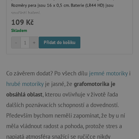
Google Privacy Policy
Rozměry pera jsou 16 x 0,5 cm. Baterie (LR44 HD) jsou
součástí balení.
109 Kč
Skladem
-
+
Přidat do košíku
cjConsent
.agatinsvet.cz
Co závěrem dodat? Po všech dílu
jemné motoriky
i
hrubé motoriky
je jasné, že
grafomotorika je
obsáhlá oblast
, kterou ovlivňuje v životě řada
dalších poznávacích schopností a dovedností.
CookieScriptConsent
CookieScript
Především bychom neměli zapomínat, že by u ní
www.agatinsvet.cz
měla vládnout radost a pohoda, protože stres a
napjatá atmosféra snažící se ručičce nikdy