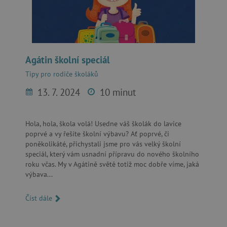
featureFlagCheckoutExperimentVariant
www.agatinsvet.cz
udid
.agatinsvet.cz
Agátin školní speciál
Tipy pro rodiče školáků
13. 7. 2024
10 minut
Hola, hola, škola volá! Usedne váš školák do lavice
poprvé a vy řešíte školní výbavu? Ať poprvé, či
product_filter_remember
www.agatinsvet.cz
poněkolikáté, přichystali jsme pro vás velký školní
speciál, který vám usnadní přípravu do nového školního
roku včas. My v Agátině světě totiž moc dobře víme, jaká
výbava...
Číst dále
Provider
Provider
/
/
Název
Název
Vyprší
Vyprší
Popis
Popis
Doména
Doména
S
COMPASS
1 hodina
1
Tato cookie se pou
Tento soubor
Google
Google