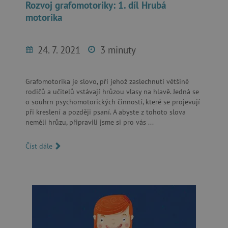
Rozvoj grafomotoriky: 1. díl Hrubá
motorika
_pinterest_ct_ua
Pinterest Inc.
.ct.pinterest.com
24. 7. 2021
3 minuty
AWSALBCORS
Amazon.com Inc.
Grafomotorika je slovo, při jehož zaslechnutí většině
www.pages06.net
rodičů a učitelů vstávají hrůzou vlasy na hlavě. ​​​​​​​Jedná se
o souhrn psychomotorických činností, které se projevují
při kreslení a později psaní. A abyste z tohoto slova
neměli hrůzu, připravili jsme si pro vás ...
Číst dále
_sp_id.f442
www.agatinsvet.cz