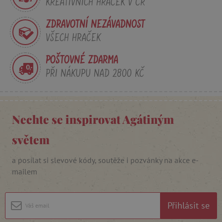
Microsoft Corporation
KREATIVNÍCH HRAČEK V ČR
.agatinsvet.cz
ZDRAVOTNÍ NEZÁVADNOST
VŠECH HRAČEK
ar_debug
cm.teads.tv
POŠTOVNÉ ZDARMA
PŘI NÁKUPU NAD 2800 KČ
smc_sesn
.agatinsvet.cz
Nechte se inspirovat Agátiným
světem
smc_session_id
.agatinsvet.cz
a posílat si slevové kódy, soutěže i pozvánky na akce e-
mailem
Přihlásit se
smc_v4_121658
.agatinsvet.cz