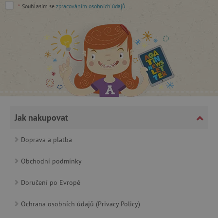
*
Souhlasím se
zpracováním osobních údajů
.
smct_session
Universo Online S.A.
(UOL)
.agatinsvet.cz
visitor-id
Media.net
.media.net
CMPS
Casale Media Inc.
Jak nakupovat
.casalemedia.com
FPID
.agatinsvet.cz
Doprava a platba
Obchodní podmínky
data-c
Media.net
.media.net
Doručení po Evropě
FPAU
.agatinsvet.cz
Ochrana osobních údajů (Privacy Policy)