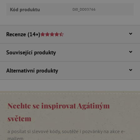
Funkční soubory
Kód produktu
DJ0_DD03766
Nezbytně nutné soubory cookie umožňují
základní funkce webových stránek, jako je
přihlášení uživatele a správa účtu. Webové
Recenze
(14×)
stránky nelze bez nezbytně nutných souborů
cookie správně používat.
Provider
/
Název
Související produkty
Doména
__cf_bm
Cloudflare Inc.
.vimeo.com
Alternativní produkty
Nechte se inspirovat Agátiným
světem
a posílat si slevové kódy, soutěže i pozvánky na akce e-
_lb_ccc
.agatinsvet.cz
mailem