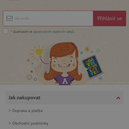
Google Privacy Policy
Přihlásit se
*
Souhlasím se
zpracováním osobních údajů
.
cjConsent
.agatinsvet.cz
Jak nakupovat
Doprava a platba
CookieScriptConsent
CookieScript
Obchodní podmínky
www.agatinsvet.cz