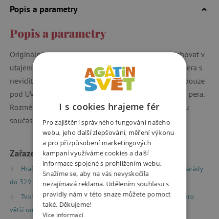
Popis a parametry
Popis a parametry
Originální dárek pro děti od 6 let. Vše co chcete zachovat v
utajení napište nebo nakreslete pomocí magického pera s
neviditelným inkoustem. Kresby i písmo jsou čitelné pouze
pod UV světlem, které je součástí uzávěru magického pera.
I s cookies hrajeme fér
Rozměry pera jsou 13 x 0,5 cm. Baterie (LR44 HD) jsou
součástí balení.
Pro zajištění správného fungování našeho
webu, jeho další zlepšování, měření výkonu
a pro přizpůsobení marketingových
Zařazeno v kategoriích
kampaní využíváme cookies a další
informace spojené s prohlížením webu.
Hračky dle typu
Drobné dárky
Dárky pro kamarády
Snažíme se, aby na vás nevyskočila
do 329 Kč
nezajímavá reklama. Udělením souhlasu s
pravidly nám v této snaze můžete pomoct
Tvoření
Výtvarné potřeby
Výtvarné potřeby pro
také. Děkujeme!
větší umělce
Více informací