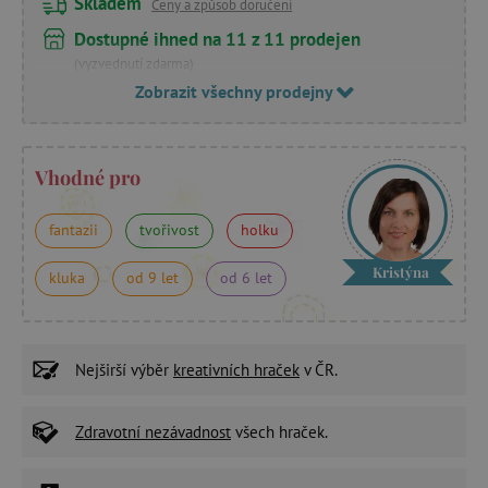
Skladem
Ceny a způsob doručení
Dostupné ihned na 11 z 11 prodejen
(vyzvednutí zdarma)
Zobrazit všechny prodejny
Vhodné pro
fantazii
tvořivost
holku
Kristýna
kluka
od 9 let
od 6 let
Nejširší výběr
kreativních hraček
v ČR.
Zdravotní nezávadnost
všech hraček.