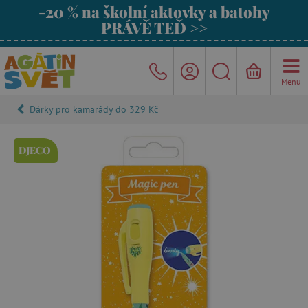
-20 % na školní aktovky a batohy
PRÁVĚ TEĎ >>
Menu
Dárky pro kamarády do 329 Kč
DJECO