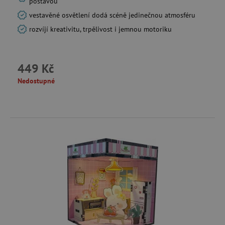
postavou
vestavěné osvětlení dodá scéně jedinečnou atmosféru
rozvíjí kreativitu, trpělivost i jemnou motoriku
data-c-ts
Media.net
.media.net
ecsession4-
www.agatinsvet.cz
449 Kč
f67e22c6c3dacfc9b77b6b40399abc16
Nedostupné
VISITOR_INFO1_LIVE
Google LLC
.youtube.com
am_tokens_eu-v1
exchange.mediavine.com
iutk
Issuu Inc.
.issuu.com
mv_tokens_eu-v1
Mediavine, Inc.
exchange.mediavine.com