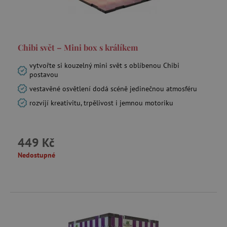
Chibi svět – Mini box s králíkem
smc_refresh
.agatinsvet.cz
vytvořte si kouzelný mini svět s oblíbenou Chibi
postavou
vestavěné osvětlení dodá scéně jedinečnou atmosféru
rozvíjí kreativitu, trpělivost i jemnou motoriku
_pin_unauth
Pinterest Inc.
.agatinsvet.cz
mv_tokens
exchange.mediavine.com
449 Kč
Nedostupné
VISITOR_PRIVACY_METADATA
YouTube
.youtube.com