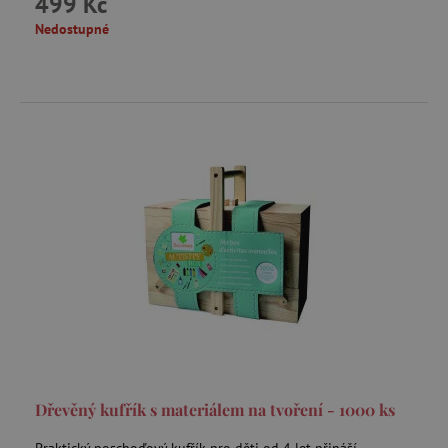
499 Kč
.tremorhub.com
Nedostupné
_uetsid
Microsoft Corporation
.agatinsvet.cz
ar_debug
cm.teads.tv
smc_sesn
.agatinsvet.cz
Dřevěný kufřík s materiálem na tvoření - 1000 ks
smc_session_id
.agatinsvet.cz