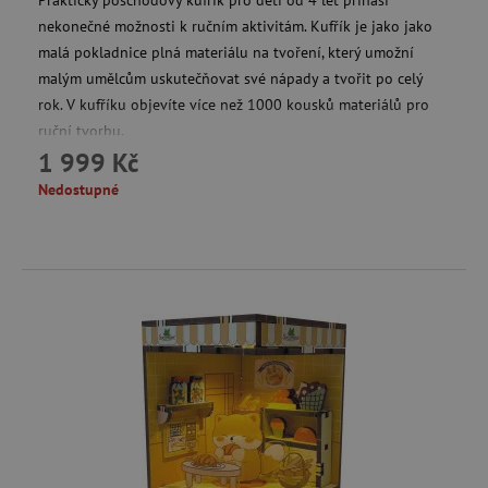
Praktický poschoďový kufřík pro děti od 4 let přináší
nekonečné možnosti k ručním aktivitám. Kufřík je jako jako
malá pokladnice plná materiálu na tvoření, který umožní
malým umělcům uskutečňovat své nápady a tvořit po celý
rok. V kufříku objevíte více než 1000 kousků materiálů pro
smc_v4_121658
.agatinsvet.cz
ruční tvorbu.
1 999 Kč
smct_session
Universo Online S.A.
(UOL)
Nedostupné
.agatinsvet.cz
visitor-id
Media.net
.media.net
CMPS
Casale Media Inc.
.casalemedia.com
FPID
.agatinsvet.cz