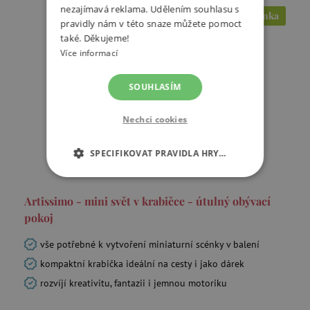
nezajímavá reklama. Udělením souhlasu s
Novinka
pravidly nám v této snaze můžete pomoct
také. Děkujeme!
Více informací
SOUHLASÍM
Nechci cookies
SPECIFIKOVAT PRAVIDLA HRY…
NEZBYTNĚ NUTNÉ COOKIES
Artissimo - mini svět v krabičce - útulný obývací
ANALYTICKÉ COOKIES
pokoj
vše potřebné k vytvoření miniaturní scénky v balení
MARKETINGOVÉ COOKIES
kompaktní krabička ideální na cesty i jako dárek
FUNKČNÍ SOUBORY
rozvíjí kreativitu, fantazii i jemnou motoriku