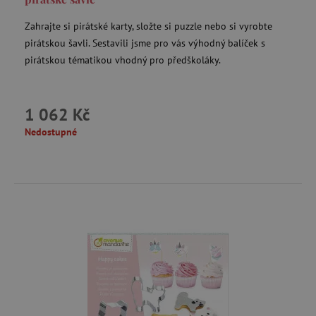
Zahrajte si pirátské karty, složte si puzzle nebo si vyrobte
pirátskou šavli. Sestavili jsme pro vás výhodný balíček s
pirátskou tématikou vhodný pro předškoláky.
_sp_id.f442
www.agatinsvet.cz
1 062 Kč
featureFlagCheckoutExperimentVariant
www.agatinsvet.cz
Nedostupné
udid
.agatinsvet.cz
product_filter_remember
www.agatinsvet.cz