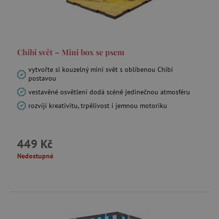
data-c
Media.net
.media.net
FPAU
.agatinsvet.cz
Chibi svět – Mini box se psem
vytvořte si kouzelný mini svět s oblíbenou Chibi
postavou
vestavěné osvětlení dodá scéně jedinečnou atmosféru
rozvíjí kreativitu, trpělivost i jemnou motoriku
criteo
Outbrain Inc.
exchange.mediavine.com
449 Kč
cto_bundle
.criteo.com
Nedostupné
opt_out
.postrelease.com