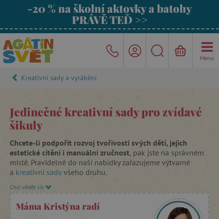
-20 % na školní aktovky a batohy
PRÁVĚ TEĎ >>
Menu
Kreativní sady a vyrábění
Jedinečné kreativní sady pro zvídavé
šikuly
Chcete-li podpořit rozvoj tvořivosti svých dětí, jejich
estetické cítění i manuální zručnost
, pak jste na správném
místě. Pravidelně do naší nabídky zařazujeme výtvarné
a
kreativní sady
všeho druhu.
Chci vědět víc
Podlehněte kreativnímu tvoření spolu se svými dětmi.
Vyrobte s nimi
svíčku
nebo
barevné mýdlo
,
které mohou
Máma Kristýna radí
darovat jako originální dárek. Ukažte jim, jak zábavné může