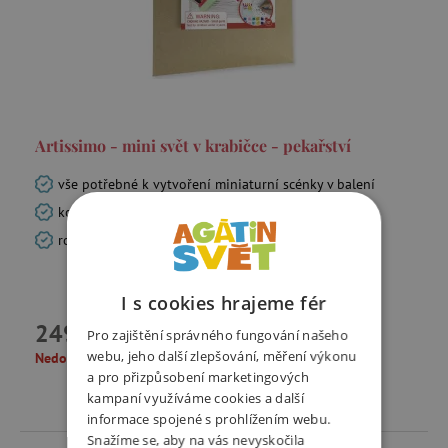
Artissimo - mini svět v krabičce - pekařství
vše potřebné k vytvoření miniaturní scénky v balení
kompaktní krabička ideální na cesty i jako dárek
rozvíjí kreativitu, fantazii i jemnou motoriku
I s cookies hrajeme fér
249 Kč
Pro zajištění správného fungování našeho
webu, jeho další zlepšování, měření výkonu
Nedostupné
a pro přizpůsobení marketingových
kampaní využíváme cookies a další
informace spojené s prohlížením webu.
Snažíme se, aby na vás nevyskočila