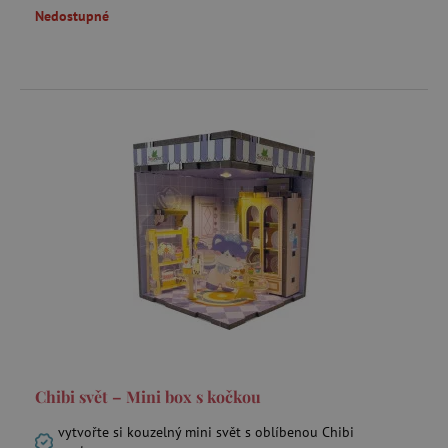
.1rx.io
Nedostupné
com.silverpop.iMA.page_visit
.agatinsvet.cz
demdex
Adobe Inc.
.demdex.net
smc_spv
.agatinsvet.cz
CMID
Casale Media Inc.
.casalemedia.com
MSPTC
Microsoft
.bat.bing.com
Chibi svět – Mini box s kočkou
vytvořte si kouzelný mini svět s oblíbenou Chibi