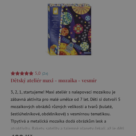
smc_not
UOL
pocházejí, a
.agatinsvet.cz
stránek
navštívených
v anonymní
podobě.
_ga_9XW4E0XYJX
.agatinsvet.cz
1 rok 1
Tento soubor
uid
.adform.net
měsíc
cookie
používá
Google
Analytics k
zachování
stavu relace.
_ga
1 rok 1
Cookie pro
Google LLC
C
Adform
měsíc
měření
.agatinsvet.cz
.adform.net
návštěvnosti
5,0
(2x)
ve službě
google
Dětský ateliér maxi - mozaika - vesmír
analytics.
3, 2, 1, startujeme! Maxi ateliér s nalepovací mozaikou je
zábavná aktivita pro malé umělce od 7 let. Děti si dotvoří 5
ecvisits4-
www.agatinsvet.cz
mozaikových obrázků různých velikostí a tvarů (kulaté,
f67e22c6c3dacfc9b77b6b40399abc16
šestiúhelníkové, obdélníkové) s vesmírnou tematikou.
sid
.seznam.cz
Třpytivá a metalická mozaika dodá obrázkům lesk a
atraktivitu. Rakety, satelity a tajemné planety čekají, až je děti
tvid
Tremor Video DSP
rozzáří díky mozaikovým čtverečkům!