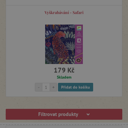
Vyškrabávání - Safari
179 Kč
Skladem
-
+
Přidat do košíku
Filtrovat produkty