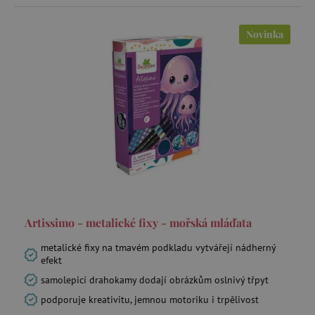
Novinka
Artissimo - metalické fixy - mořská mláďata
metalické fixy na tmavém podkladu vytvářejí nádherný
efekt
samolepicí drahokamy dodají obrázkům oslnivý třpyt
podporuje kreativitu, jemnou motoriku i trpělivost