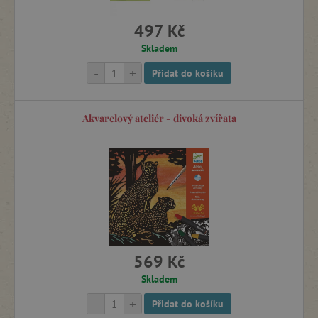
497 Kč
Skladem
-
+
Přidat do košíku
Akvarelový ateliér - divoká zvířata
569 Kč
Skladem
-
+
Přidat do košíku