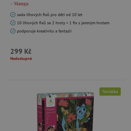
- Manga
sada lihových fixů pro děti od 10 let
_lb_ccc
.agatinsvet.cz
10 lihových fixů se 2 hroty + 1 fix s jemným hrotem
podporuje kreativitu a fantazii
Google Privacy Policy
299 Kč
Nedostupné
Novinka
cjConsent
.agatinsvet.cz