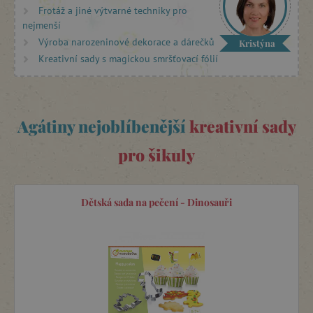
být
mramorování
,
sestavování koláží
,
zdobení obrázků
Frotáž a jiné výtvarné techniky pro
bambulkami
či
skládaní papíru
. Zábavu si děti také užijí při
nejmenší
malování válečkem
,
odlévání zvířátek ze sádry
Výroba narozeninové dekorace a dárečků
Kristýna
nebo
vyškrabávání
.
Kreativní sady s magickou smršťovací fólií
Kreativní sady
francouzské firmy
Djeco
jsou
velmi rozmanité.
Vybere si z nich opravdu každý. Poutají
svým osobitým designem, dokonalým provedením a
hlavně
jsou nápadité
. Přináší dětem radost a potěšení, a proto se k
Agátiny nejoblíbenější
kreativní sady
nim opět rády vracejí.
pro šikuly
Dětská sada na pečení - Dinosauři