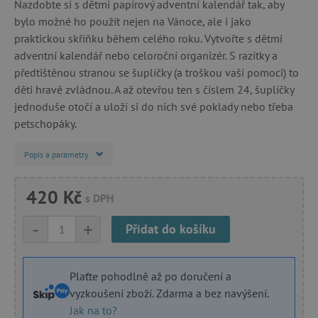
Nazdobte si s dětmi papírový adventní kalendář tak, aby
bylo možné ho použít nejen na Vánoce, ale i jako
praktickou skříňku během celého roku. Vytvořte s dětmi
adventní kalendář nebo celoroční organizér. S razítky a
předtištěnou stranou se šuplíčky (a troškou vaší pomoci) to
děti hravě zvládnou. A až otevřou ten s číslem 24, šuplíčky
jednoduše otočí a uloží si do nich své poklady nebo třeba
petschopáky.
Popis a parametry
420 Kč
s DPH
-
+
Přidat do košíku
Plaťte pohodlně až po doručení a
vyzkoušení zboží. Zdarma a bez navýšení.
Jak na to?