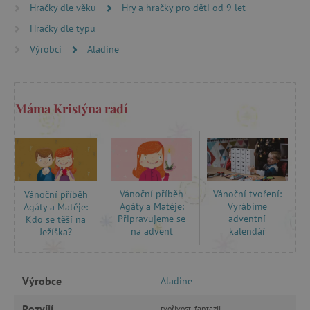
Hračky dle věku
Hry a hračky pro děti od 9 let
Hračky dle typu
Výrobci
Aladine
cjConsent
.agatinsvet.cz
Máma Kristýna radí
Vánoční příběh
Vánoční tvoření:
Vánoční příběh
CookieScriptConsent
CookieScript
Agáty a Matěje:
Vyrábíme
Agáty a Matěje:
www.agatinsvet.cz
Připravujeme se
adventní
Kdo se těší na
na advent
kalendář
Ježíška?
Výrobce
Aladine
Rozvíjí
tvořivost, fantazii