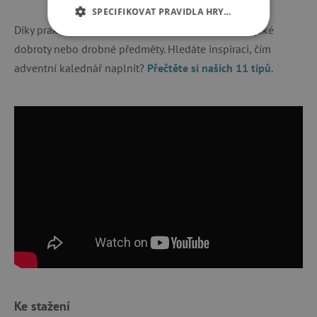
SPECIFIKOVAT PRAVIDLA HRY…
Díky praktické velikosti se do šuplíků vejdou všelijaké
NEZBYTNĚ NUTNÉ COOKIES
dobroty nebo drobné předměty. Hledáte inspiraci, čím
adventní kalednář naplnit?
Přečtěte si našich 11 tipů
.
ANALYTICKÉ COOKIES
MARKETINGOVÉ COOKIES
FUNKČNÍ SOUBORY
Nezbytně nutné cookies
Analytické cookies
Marketingové cookies
Funkční soubory
Nezbytně nutné soubory cookie umožňují
základní funkce webových stránek, jako je
přihlášení uživatele a správa účtu. Webové
Ke stažení
stránky nelze bez nezbytně nutných souborů