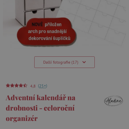
Další fotografie (17)
(
)
+
25
4,8
Adventní kalendář na
drobnosti - celoroční
organizér