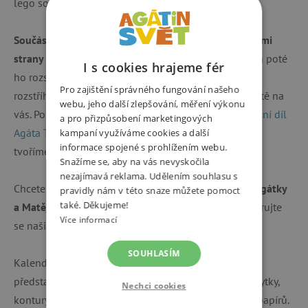
lego součástek.
Součástí kalendáře je předtištěný čistý arch
s předními
strany šuplíčků
. Ten můžete dotvořit buď jako celek a poté
I s cookies hrajeme fér
ho rozstříhat a nalepit na kalendář, nebo ho nejdříve
Pro zajištění správného fungování našeho
rozstříhat a každé okénko nazdobit jinak. Volba je čiště na
webu, jeho další zlepšování, měření výkonu
vás. Pokud chcete vidět, jak na to,
pusťte si náš vánoční díl
a pro přizpůsobení marketingových
Agáta TV
, kde právě tento adventní kalendář s dětmi
kampaní využíváme cookies a další
informace spojené s prohlížením webu.
tvoříme.
Snažíme se, aby na vás nevyskočila
nezajímavá reklama. Udělením souhlasu s
Chcete již
arch s naší originální vánoční tematikou Agátky
pravidly nám v této snaze můžete pomoct
také. Děkujeme!
a Matěje
k dokreslení?
Stáhněte si ho zdarma
a inspirujte
Více informací
se našim
návodem, jak při tvorbě postupovat
.
SOUHLASÍM
Kalendář můžete vždy dozdobit přesně podle svých
představ. Použijte různá razítka, barevné inkousty, třpytky,
Nechci cookies
kontury, barevné papíry, nebo klidně zbytky balících papírů.