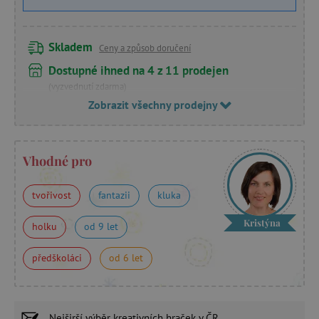
Skladem
Ceny a způsob doručení
Dostupné ihned na 4 z 11 prodejen
(vyzvednutí zdarma)
Zobrazit všechny prodejny
Vhodné pro
tvořivost
fantazii
kluka
Kristýna
holku
od 9 let
předškoláci
od 6 let
Nejširší výběr
kreativních hraček
v ČR.