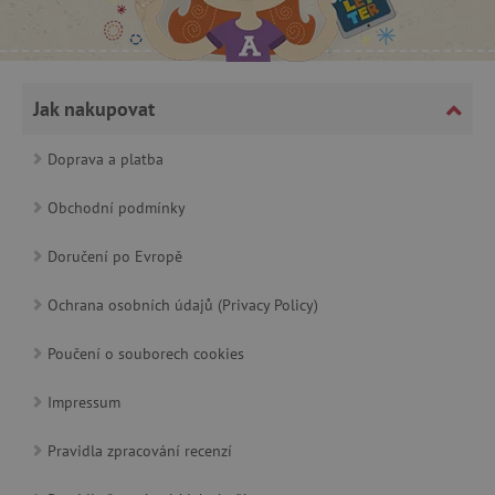
AWSALBCORS
Amazon.com Inc.
www.pages06.net
Jak nakupovat
Doprava a platba
Obchodní podmínky
Doručení po Evropě
Ochrana osobních údajů (Privacy Policy)
Poučení o souborech cookies
Impressum
_sp_id.f442
www.agatinsvet.cz
Pravidla zpracování recenzí
featureFlagCheckoutExperimentVariant
www.agatinsvet.cz
udid
.agatinsvet.cz