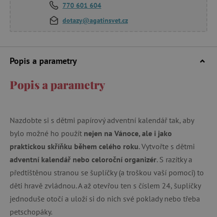
770 601 604
dotazy@agatinsvet.cz
Popis a parametry
Popis a parametry
Nazdobte si s dětmi papírový adventní kalendář tak, aby
bylo možné ho použít
nejen na Vánoce, ale i jako
praktickou skříňku během celého roku
. Vytvořte s dětmi
adventní kalendář nebo celoroční organizér
. S razítky a
předtištěnou stranou se šuplíčky (a troškou vaší pomoci) to
děti hravě zvládnou. A až otevřou ten s číslem 24, šuplíčky
jednoduše otočí a uloží si do nich své poklady nebo třeba
petschopáky.