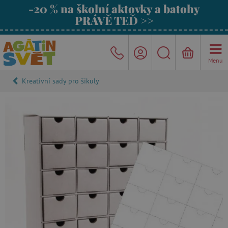
-20 % na školní aktovky a batohy
PRÁVĚ TEĎ >>
Menu
Kreativní sady pro šikuly