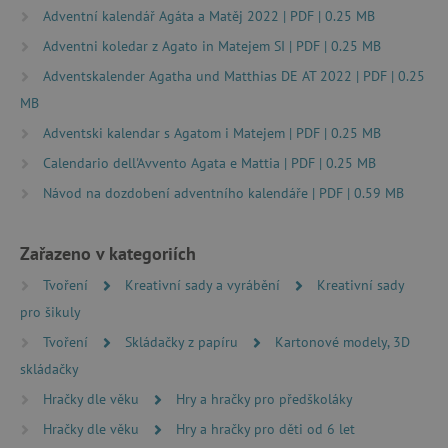
cookie správně používat.
Adventní kalendář Agáta a Matěj 2022 | PDF | 0.25 MB
Provider
/
Název
Adventni koledar z Agato in Matejem SI | PDF | 0.25 MB
Doména
Adventskalender Agatha und Matthias DE AT 2022 | PDF | 0.25
__cf_bm
Cloudflare Inc.
.vimeo.com
MB
Adventski kalendar s Agatom i Matejem | PDF | 0.25 MB
Calendario dell'Avvento Agata e Mattia | PDF | 0.25 MB
Návod na dozdobení adventního kalendáře | PDF | 0.59 MB
Zařazeno v kategoriích
Tvoření
Kreativní sady a vyrábění
Kreativní sady
_lb_ccc
.agatinsvet.cz
pro šikuly
Tvoření
Skládačky z papíru
Kartonové modely, 3D
skládačky
Google Privacy Policy
Hračky dle věku
Hry a hračky pro předškoláky
Hračky dle věku
Hry a hračky pro děti od 6 let