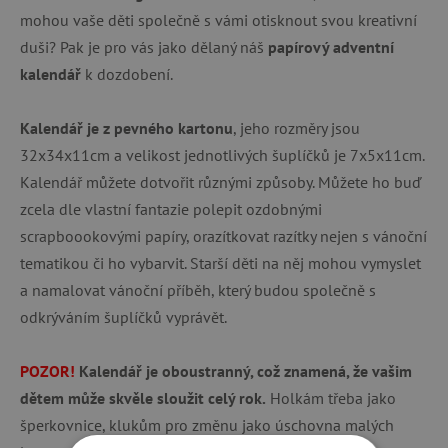
mohou vaše děti společně s vámi otisknout svou kreativní
duši?
Pak je pro vás jako dělaný náš
papírový adventní
kalendář
k dozdobení.
Kalendář je z pevného kartonu
, jeho rozměry jsou
32x34x11cm a velikost jednotlivých šuplíčků je 7x5x11cm.
Kalendář můžete dotvořit různými způsoby. Můžete ho buď
zcela dle vlastní fantazie polepit ozdobnými
scrapboookovými papíry, orazítkovat razítky nejen s vánoční
tematikou či ho vybarvit. Starší děti na něj mohou vymyslet
a namalovat vánoční příběh, který budou společně s
odkrýváním šuplíčků vyprávět.
POZOR!
Kalendář je oboustranný, což znamená, že vašim
dětem může skvěle sloužit celý rok.
Holkám třeba jako
šperkovnice, klukům pro změnu jako úschovna malých