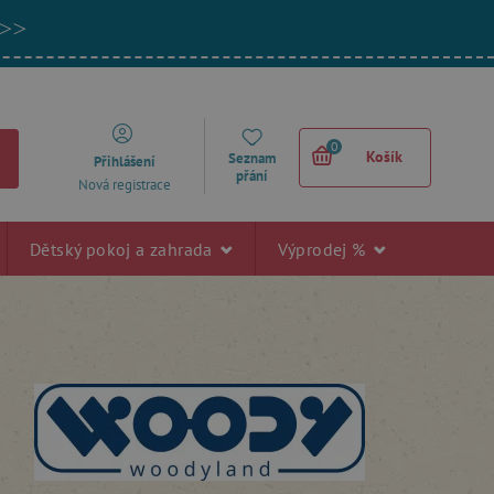
 >>
0
Košík
Seznam
Přihlášení
přání
Nová registrace
Dětský pokoj a zahrada
Výprodej %