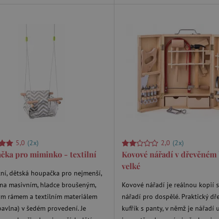
www.agatinsvet.cz
30 minut
OnLine chat
www.agatinsvet.cz
4 měsíce
.agatinsvet.cz
Zavřením
Cookie systému lugis box, který ná
prohlížeče
webu
1 rok
Tento soubor cookie se nastavuje v
Pinterest Inc.
Marketing
.ct.pinterest.com
7 dní
Pro pokračující podporu lepivosti 
Amazon.com Inc.
aktualizaci Chromium vytváříme da
www.pages06.net
lepivosti pro každou z těchto funkc
trvání s názvem AWSALBCORS (ALB
www.agatinsvet.cz
1 rok 1
OnLine chat
měsíc
rimentVariant
www.agatinsvet.cz
4 měsíce
5,0
(2x)
2,0
(2x)
.agatinsvet.cz
1 měsíc
Tento cookie se používá k jedinečné
která mají přístup k webové stránc
ka pro miminko - textilní
Kovové nářadí v dřevěném
a zlepšila uživatelskou zkušenost.
velké
www.agatinsvet.cz
1 den
Zapamatování filtru produktů
ní, dětská houpačka pro nejmenší,
ena masivním, hladce broušeným,
Kovové nářadí je reálnou kopií
m rámem a textilním materiálem
nářadí pro dospělé. Praktický dř
avlna) v šedém provedení. Je
kufřík s panty, v němž je nářadí 
der
/
Vyprší
Vyprší
Popis
Popis
na
Provider
/
Doména
Vyprší
Popis