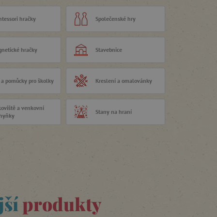
tessori hračky
Společenské hry
netické hračky
Stavebnice
 a pomůcky pro školky
Kreslení a omalovánky
koviště a venkovní
Stany na hraní
hyňky
jší
produkty