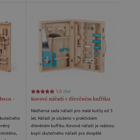
m zajišťuje hledání na
e vztahu k Pinterest
s případy použití CORS po
lší soubory cookie
í lepivosti založených na
).
5,0
(4x)
 identifikaci zařízení,
e, aby sledovala používání
 boxu -
Kovové nářadí v dřevěném kufříku
Nádherná sada nářadí pro malé kutily od 5
 skutečného
let. Nářadí je uloženo v praktickém
evěný
dřevěném kufříku. Kovové nářadí je reálnou
umístěno,
kopií skutečného nářadí pro dospělé