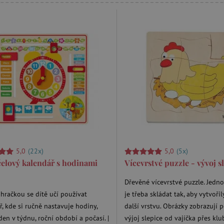
5,0
(22x)
5,0
(5x)
elový kalendář s hodinami
Vícevrstvé puzzle - vývoj s
Dřevěné vícevrstvé puzzle. Jednot
 hračkou se dítě učí používat
je třeba skládat tak, aby vytvoři
ř, kde si ručně nastavuje hodiny,
další vrstvu. Obrázky zobrazují 
den v týdnu, roční období a počasí. |
výjoj slepice od vajíčka přes klub