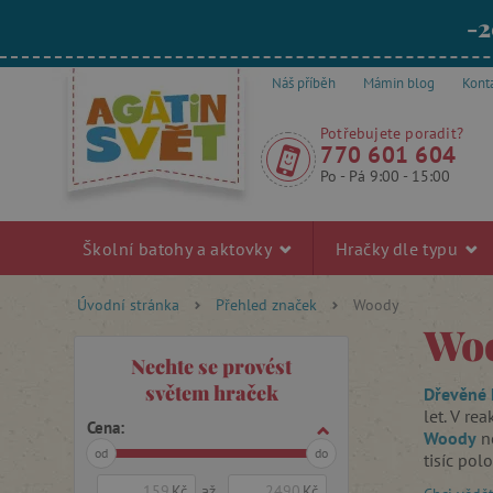
-2
Náš příběh
Mámin blog
Kont
Potřebujete poradit?
770 601 604
Po - Pá 9:00 - 15:00
Školní batohy a aktovky
Hračky dle typu
Úvodní stránka
Přehled značek
Woody
Wo
Nechte se provést
světem hraček
Dřevěné
let. V re
Cena:
Woody
ne
od
do
tisíc pol
přes
vláč
Kč
až
Kč