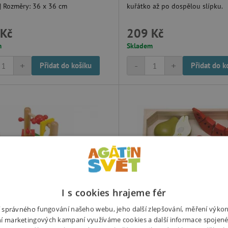
 | Rozměry: 36 x 36 cm
kuřátko až po dospělou slípku.
Kč
209 Kč
m
Skladem
+
-
+
Přidat do košíku
Přidat do k
I s cookies hrajeme fér
ní správného fungování našeho webu, jeho další zlepšování, měření výko
í marketingových kampaní využíváme cookies a další informace spojené