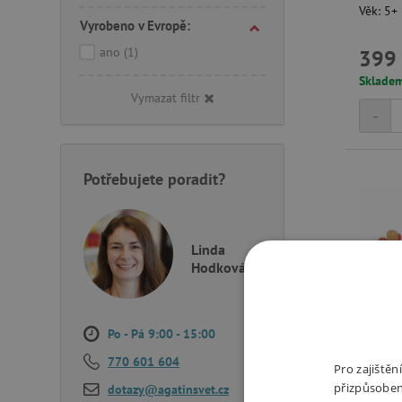
Věk: 5+
Vyrobeno v Evropě:
ano
(1)
399 
Sklade
Vymazat filtr
-
Potřebujete poradit?
Linda
Hodková
Po - Pá 9:00 - 15:00
770 601 604
Pro zajiště
přizpůsoben
dotazy@agatinsvet.cz