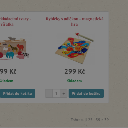
kládacími tvary -
Rybičky s udičkou - magnetická
zvířátka
hra
99 Kč
299 Kč
Skladem
Skladem
-
+
Přidat do košíku
Přidat do košíku
Zobrazuji 25 -
39
z
39