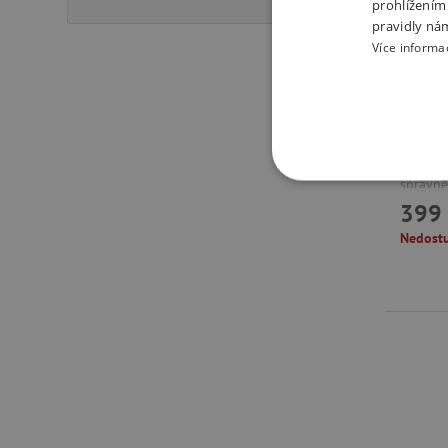
prohlížením
Motori
pravidly ná
Více informa
Vynikaj
zaměřen
poznává
myšlení
navléka
správně 
NEZBYTNĚ NUTN
399 
FUNKČNÍ SOUBO
Nedost
Nezby
Nezbytně nutné soubory cook
bez nezbytně nutných soubo
Název