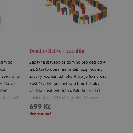
ozlišení mezi lidmi a
by bylo možné podávat
ebových stránek.
ukládání souhlasu
ookies na webových
právními požadavky na
ie cookies.
ukládání souhlasu
 stránkách.
Domino Rallye - 200 dílů
a Cookie-Script.com k
se soubory cookie
vším do
Zábavná stavebnice domino pro děti od 4
 cookie Cookie-Script.com
cit
let. S tímto dominem si děti užijí hodiny
ný k udržování proměnných
ch soukromé
zábavy. Rozměr jednoho dílku je 6x2,5 cm.
riálu ve
Kostičky děti postaví za sebou, tak aby
ozlišení mezi lidmi a
ožné
vznikla kreativní dráha. Pak do první či
by bylo možné podávat
ebových stránek.
a terasu či
poslední kostičky strčí a celá dráha se
699 Kč
postupně složí. Lze stavět i různá
přemostění, dráha může být pokaždé jiná.
Nedostupné
ozlišení mezi lidmi a
Skvělá hra nejen pro děti pomáhající
by bylo možné podávat
rozvíjet manuální zručnost a trpělivost.
ebových stránek.