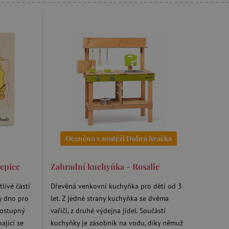
Oceněno v soutěži Dobrá hračka
lepice
Zahradní kuchyňka - Rosalie
livé části
Dřevěná venkovní kuchyňka pro děti od 3
ly dno pro
let. Z jedné strany kuchyňka se dvěma
postupný
vařiči, z druhé výdejna jídel. Součástí
ající se
kuchyňky je zásobník na vodu, díky němuž