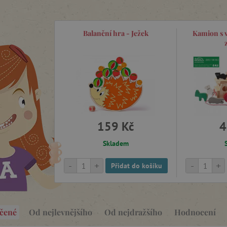
Balanční hra - Ježek
Kamion s v
159 Kč
4
Skladem
-
+
-
+
Přidat do košíku
čené
Od nejlevnějšího
Od nejdražšího
Hodnocení