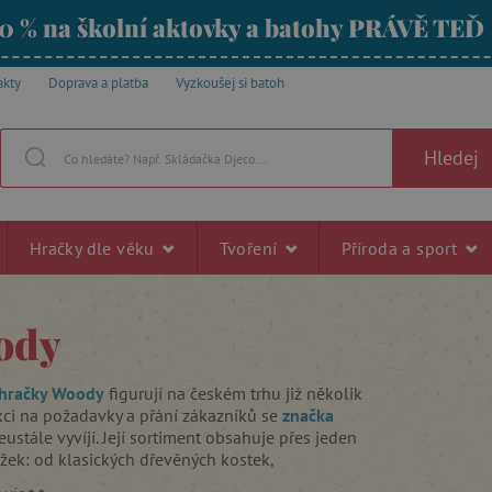
0 % na školní aktovky a batohy PRÁVĚ TEĎ
akty
Doprava a platba
Vyzkoušej si batoh
Hledej
Hračky dle věku
Tvoření
Příroda a sport
ody
 hračky Woody
figurují na českém trhu již několik
akci na požadavky a přání zákazníků se
značka
ustále vyvíjí. Její sortiment obsahuje přes jeden
ožek: od klasických dřevěných kostek,
kodráhy
včetně jejich příslušenství, po didaktické