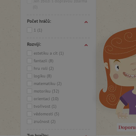
Jen zboží s dopravou zdarma
(0)
Počet hráčů:
1
(1)
Rozvíjí:
estetiku a cit
(1)
fantazii
(8)
hru rolí
(2)
logiku
(8)
matematiku
(2)
motoriku
(32)
orientaci
(10)
tvořivost
(1)
vědomosti
(5)
zručnost
(2)
Doporu
Typ hračky: