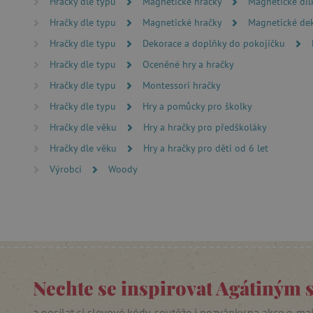
Hračky dle typu
Magnetické hračky
Magnetické díl
PHPSESSID
Hračky dle typu
Magnetické hračky
Magnetické de
__cf_bm
Hračky dle typu
Dekorace a doplňky do pokojíčku
Hračky dle typu
Oceněné hry a hračky
lastVisitedProduct
Hračky dle typu
Montessori hračky
Hračky dle typu
Hry a pomůcky pro školky
__cf_bm
Hračky dle věku
Hry a hračky pro předškoláky
Hračky dle věku
Hry a hračky pro děti od 6 let
_sp_ses.f442
Výrobci
Woody
featureFlagIdentifier
_lb
_pinterest_ct_ua
AWSALBCORS
Nechte se inspirovat Agátiným 
_sp_id.f442
a posílat si slevové kódy, soutěže i pozvánky na akce e-ma