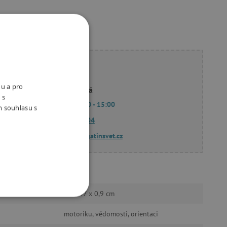
ete poradit?
nu a pro
Linda Hodková
 s
Po - Pá 9:00 - 15:00
m souhlasu s
770 601 604
dotazy@agatinsvet.cz
Woody
77 x 47 x 0,9 cm
OOKIES
motoriku, vědomosti, orientaci