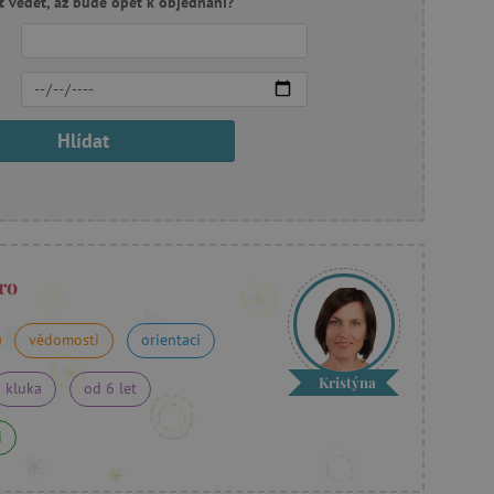
t vědět, až bude opět k objednání?
Hlídat
ro
vědomosti
orientaci
Kristýna
kluka
od 6 let
i