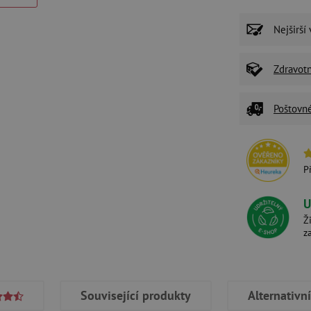
Nejširší
Zdravot
Poštovn
P
U
Ž
z
Související produkty
Alternativn