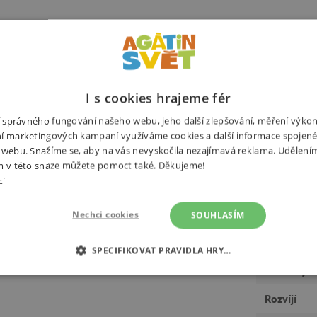
 naučí naše malé předškoláky a
Potřebuj
I s cookies hrajeme fér
jako naučné puzzle nebo hru
é světadíly. Na ty si děti skládají
ní správného fungování našeho webu, jeho další zlepšování, měření výko
anice zemí jsou vyznačeny červenou
í marketingových kampaní využíváme cookies a další informace spojené
 webu. Snažíme se, aby na vás nevyskočila nezajímavá reklama. Udělení
ou si zahrát postřehovou hru. Ta
m v této snaze můžete pomoct také. Děkujeme!
tí je například najít místa kam
cí
Nechci cookies
SOUHLASÍM
Výrobce
SPECIFIKOVAT PRAVIDLA HRY…
Rozměry
É COOKIES
ANALYTICKÉ COOKIES
MARKETINGOVÉ C
Rozvíjí
RY