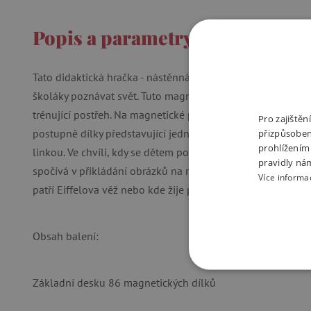
Popis a parametry
Tato didaktická hračka - nástěnná mapa s poznávací hrou -
školáky poznávat svět. Tuto magnetickou mapu lze využít 
trénující postřeh. Na magnetické ploše jsou barevně rozlišen
Pro zajiště
postupně dílky představující jednotlivé státy či území. Hr
přizpůsoben
prohlížením
linkou. Ve chvíli, kdy se dětem podaří mapu poskládat, moh
pravidly ná
spočívá v přikládání obrázků na místo, kam patří. Úkolem dě
Více informa
patří Eiffelova věž nebo kde žije panda.
Obsah balení:
NEZBYTNĚ NUTN
Základní desku 86 magnetických dílků
FUNKČNÍ SOUBO