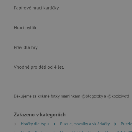
Papírové hrací kartičky
Nezby
Hrací pytlík
Nezbytně nutné soubory cook
bez nezbytně nutných soubo
Pravidla hry
Název
__cf_bm
Vhodné pro děti od 4 let.
_lb_ccc
Děkujeme za krásné fotky maminkám @blogzrzky a @kozizivot!
cjConsent
Google Priv
Zařazeno v kategoriích
CookieScriptConsent
Hračky dle typu
Puzzle, mozaiky a vkládačky
Puzzl