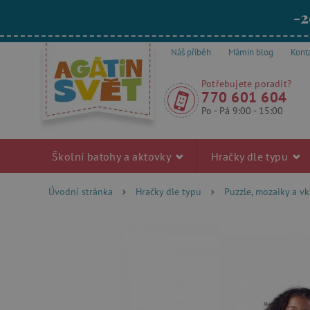
-2
Náš příběh
Mámin blog
Kont
Potřebujete poradit?
770 601 604
Po - Pá 9:00 - 15:00
Školní batohy a aktovky
Hračky dle typu
Úvodní stránka
Hračky dle typu
Puzzle, mozaiky a v