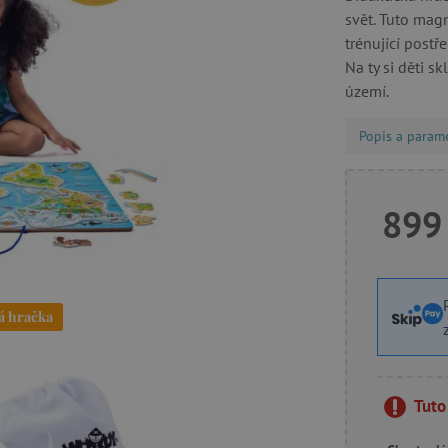
svět. Tuto mag
trénující postř
Na ty si děti sk
území.
Popis a param
899
á hračka
Tuto