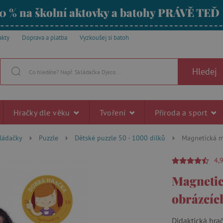
0 % na školní aktovky a batohy PRÁVĚ TEĎ
akty
Doprava a platba
Vyzkoušej si batoh
Hledej
Hračky dle věku
Tvoření
Příroda a sport
kládačky
Puzzle
Dětské puzzle 50 - 1000 dílků
Magnetická ma
4,
Magnetic
obrázcích 
Didaktická hra