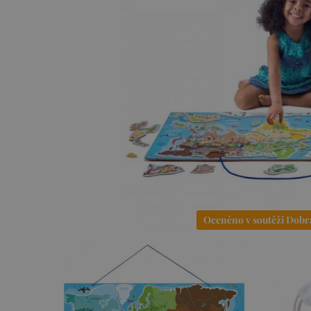
Oceněno v soutěži Dobr