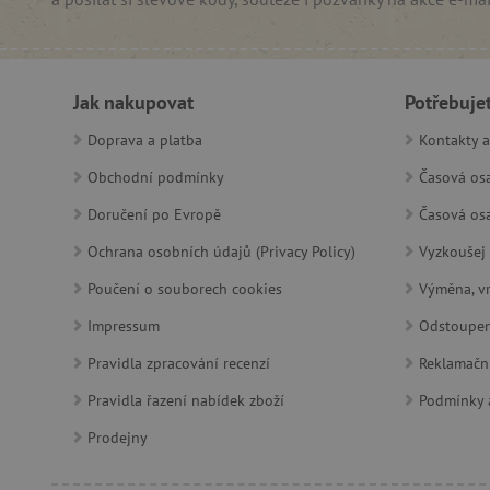
featureFlagCheckoutExpe
udid
Jak nakupovat
Potřebuje
product_filter_remember
Doprava a platba
Kontakty a
Obchodní podmínky
Časová osa
Provider
Provi
/
Název
Název
Doručení po Evropě
Časová osa
Název
Doména
Domé
Ochrana osobních údajů (Privacy Policy)
Vyzkoušej 
S
smc_dyn_item
COMPASS
Google
Googl
.docs.google
.docs.
Poučení o souborech cookies
Výměna, vr
smc_dyn_item_code
_cfuvid
.vimeo.com
Impressum
Odstoupen
_ga_9XW4E0XYJX
.agati
com.silverpop.iMAWebCo
Pravidla zpracování recenzí
Reklamačn
_ga
vuid
Vimeo.com I
Googl
tv_UICR
.vimeo.com
.agati
Pravidla řazení nabídek zboží
Podmínky a
Prodejny