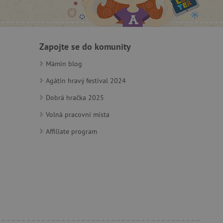
 identifikaci zařízení,
e, aby sledovala používání
Zapojte se do komunity
Mámin blog
Agátin hravý festival 2024
Dobrá hračka 2025
Volná pracovní místa
e Docs zajištěním
k návštěvníci používají
ových stránkách.
om, jak si webové stránky
odkud pocházejí, a
Affiliate program
mi k optimalizaci
ování personalizovaných
vu relace.
azení vhodné reklamy.
stránkách.
ledování uživatelských
bsahu webových stránek
žeb a obsahu. Může
 uživatelů a preferencích
amních a marketingových