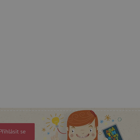
ný k udržování proměnných
ozlišení mezi lidmi a
by bylo možné podávat
ebových stránek.
ozlišení mezi lidmi a
by bylo možné podávat
ebových stránek.
m zajišťuje hledání na
e vztahu k Pinterest
s případy použití CORS po
lší soubory cookie
í lepivosti založených na
).
Přihlásit se