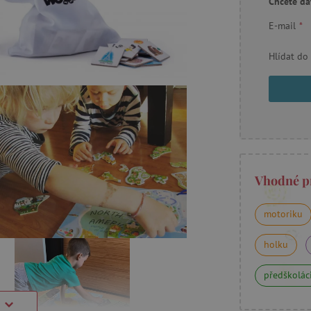
Chcete dá
E-mail
*
Hlídat do
Vhodné p
motoriku
holku
předškolác