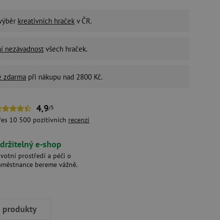
 výběr
kreativních hraček
v ČR.
ní nezávadnost
všech hraček.
é zdarma
při nákupu nad 2800 Kč.
4,9
/5
řes 10 500 pozitivních
recenzí
držitelný e-shop
ivotní prostředí a péči o
aměstnance bereme vážně.
í produkty