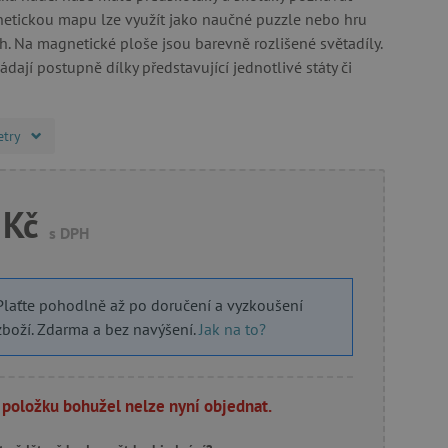
netickou mapu lze využít jako naučné puzzle nebo hru
eh. Na magnetické ploše jsou barevně rozlišené světadíly.
ládají postupně dílky představující jednotlivé státy či
etry
 Kč
s DPH
Plaťte pohodlně až po doručení a vyzkoušení
zboží. Zdarma a bez navýšení.
Jak na to?
 položku bohužel nelze nyní objednat.