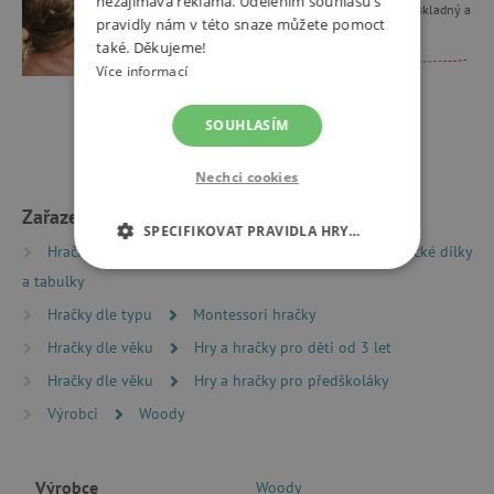
nezajímavá reklama. Udělením souhlasu s
samostatnost, fantazii, kreativitu. Je skladný a
pravidly nám v této snaze můžete pomoct
může tak s námi i cestovat.
také. Děkujeme!
Více informací
Lenka, máma čtyř dětí
a instagramová bloggerka @lenik_4
SOUHLASÍM
Nechci cookies
Zařazeno v kategoriích
SPECIFIKOVAT PRAVIDLA HRY…
Hračky dle typu
Magnetické hračky
Magnetické dílky
NEZBYTNĚ NUTNÉ COOKIES
a tabulky
Hračky dle typu
Montessori hračky
ANALYTICKÉ COOKIES
Hračky dle věku
Hry a hračky pro děti od 3 let
Hračky dle věku
Hry a hračky pro předškoláky
MARKETINGOVÉ COOKIES
Výrobci
Woody
FUNKČNÍ SOUBORY
Výrobce
Woody