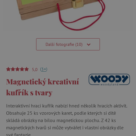
Další fotografie (10)
(
)
+
3
5,0
Magnetický kreativní
kufřík s tvary
Interaktivní hrací kufřík nabízí hned několik hracích aktivit.
Obsahuje 25 ks vzorových karet, podle kterých si dítě
skládá obrázky na bílou magnetickou plochu. Z 42 ks
magnetických tvarů si může vytvářet i vlastní obrázky dle
své fantazie.