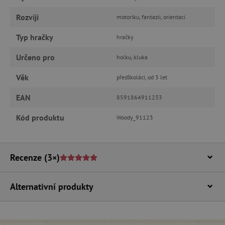
Rozvíjí
motoriku, fantazii, orientaci
Nezbytně nutné cookies
Analytické cookies
Marketingové cookies
Typ hračky
hračky
Funkční soubory
Určeno pro
holku, kluka
Nezbytně nutné soubory cookie umožňují
základní funkce webových stránek, jako je
Věk
předškoláci, od 3 let
přihlášení uživatele a správa účtu. Webové
stránky nelze bez nezbytně nutných souborů
EAN
8591864911233
cookie správně používat.
Provider
/
Kód produktu
Woody_91123
Název
Doména
__cf_bm
Cloudflare Inc.
.vimeo.com
Recenze
(3×)
Alternativní produkty