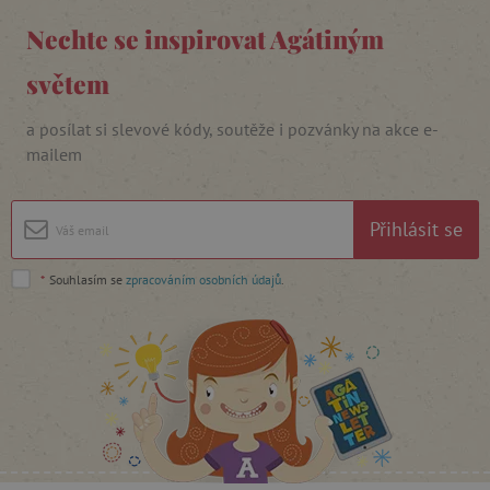
Nechte se inspirovat Agátiným
_lb_ccc
.agatinsvet.cz
světem
a posílat si slevové kódy, soutěže i pozvánky na akce e-
Google Privacy Policy
mailem
Přihlásit se
*
Souhlasím se
zpracováním osobních údajů
.
cjConsent
.agatinsvet.cz