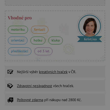
Vhodné pro
motoriku
fantazii
Kristýna
orientaci
holku
kluka
předškoláci
od 3 let
Nejširší výběr
kreativních hraček
v ČR.
Zdravotní nezávadnost
všech hraček.
Poštovné zdarma
při nákupu nad 2800 Kč.