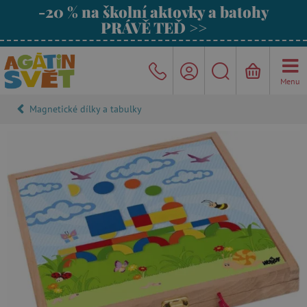
-20 % na školní aktovky a batohy
PRÁVĚ TEĎ >>
Menu
Magnetické dílky a tabulky