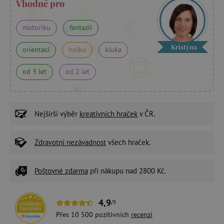
Vhodné pro
motoriku
fantazii
Kristýna
orientaci
holku
kluka
od 3 let
od 2 let
Nejširší výběr
kreativních hraček
v ČR.
Zdravotní nezávadnost
všech hraček.
Poštovné zdarma
při nákupu nad 2800 Kč.
4,9
/5
Přes 10 500 pozitivních
recenzí