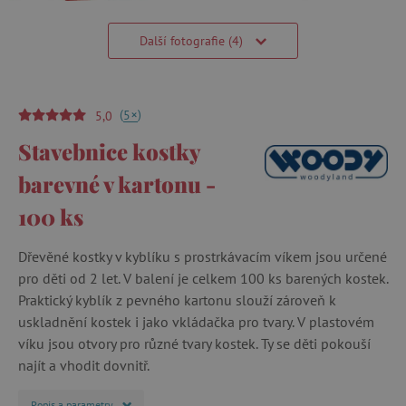
Další fotografie (4)
(
)
+
5
5,0
Stavebnice kostky
barevné v kartonu -
100 ks
Dřevěné kostky v kyblíku s prostrkávacím víkem jsou určené
pro děti od 2 let. V balení je celkem 100 ks barených kostek.
Praktický kyblík z pevného kartonu slouží zároveň k
uskladnění kostek i jako vkládačka pro tvary. V plastovém
víku jsou otvory pro různé tvary kostek. Ty se děti pokouší
najít a vhodit dovnitř.
Popis a parametry