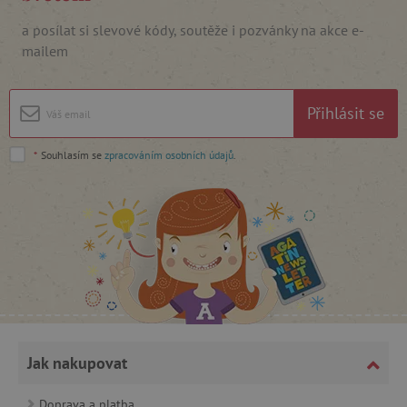
_lb_ccc
.agatinsvet.cz
a posílat si slevové kódy, soutěže i pozvánky na akce e-
mailem
Google Privacy Policy
Přihlásit se
*
Souhlasím se
zpracováním osobních údajů
.
cjConsent
.agatinsvet.cz
Jak nakupovat
CookieScriptConsent
CookieScript
Doprava a platba