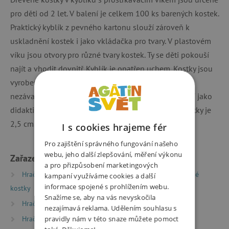
pro děti od 2 let. V balení je celkem 100 ks barených kostek.
Praktický kyblík z pevného kartonu slouží zároveň k
uskladnění kostek i jako vkládačka pro tvary. V plastovém
víku jsou otvory pro různé tvary kostek. Ty se děti pokouší
najít a vhodit dovnitř. Kyblík je opatřen uchem. Kostky jsou
vyrobeny z kvalitního masivního dřeva. Barvy jsou
nezávadné a pro děti zcela bezpečné. Kostičky sllouží jako
didaktická pomůcka pro rozvoj motoriky. Rozměr kostky je
2,5 cm.
I s cookies hrajeme fér
Pro zajištění správného fungování našeho
webu, jeho další zlepšování, měření výkonu
Zařazeno v kategoriích
a pro přizpůsobení marketingových
Hračky dle typu
Dřevěné hry a hračky
Dřevěné
kampaní využíváme cookies a další
informace spojené s prohlížením webu.
kostky
Snažíme se, aby na vás nevyskočila
Hračky dle typu
Montessori hračky
nezajímavá reklama. Udělením souhlasu s
pravidly nám v této snaze můžete pomoct
Hračky dle věku
Hry a hračky pro děti od 2 let