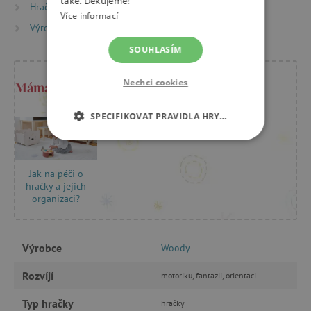
také. Děkujeme!
Hračky dle věku
Hry a hračky pro děti od 3 let
Více informací
Výrobci
Woody
SOUHLASÍM
Nechci cookies
Máma Kristýna radí
SPECIFIKOVAT PRAVIDLA HRY…
NEZBYTNĚ NUTNÉ COOKIES
Jak na péči o
ANALYTICKÉ COOKIES
hračky a jejich
organizaci?
MARKETINGOVÉ COOKIES
FUNKČNÍ SOUBORY
Výrobce
Woody
Rozvíjí
motoriku, fantazii, orientaci
Typ hračky
hračky
Nezbytně nutné cookies