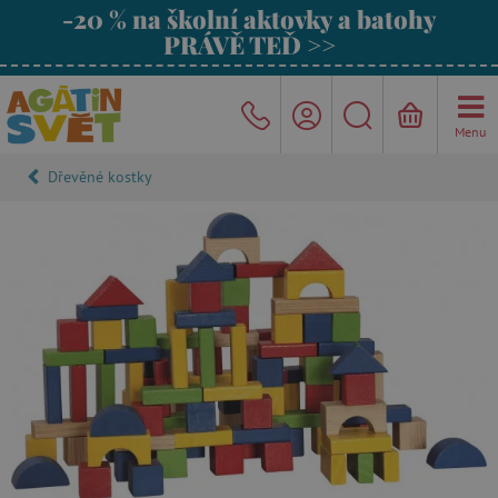
-20 % na školní aktovky a batohy
PRÁVĚ TEĎ >>
Menu
Dřevěné kostky