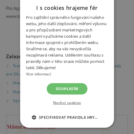
I s cookies hrajeme fér
Pro Agátin svět vyfotografovala Jana Chlupová -
www.blogzrzky.cz.
Pro zajištění správného fungování našeho
webu, jeho další zlepšování, měření výkonu
a pro přizpůsobení marketingových
kampaní využíváme cookies a další
informace spojené s prohlížením webu.
Snažíme se, aby na vás nevyskočila
nezajímavá reklama. Udělením souhlasu s
Zařazeno v kategoriích
pravidly nám v této snaze můžete pomoct
Tvoření
Kreativní sady a vyrábění
Kreativní sady
také. Děkujeme!
pro šikuly
Více informací
Hračky dle věku
Hry a hračky pro děti od 3 let
SOUHLASÍM
Hračky dle typu
Výrobci
Djeco
Nechci cookies
SPECIFIKOVAT PRAVIDLA HRY…
Máma Kristýna radí
NEZBYTNĚ NUTNÉ COOKIES