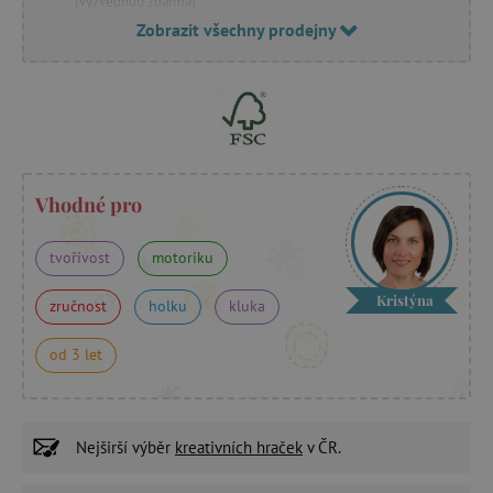
(vyzvednutí zdarma)
Zobrazit všechny prodejny
Vhodné pro
tvořivost
motoriku
Kristýna
zručnost
holku
kluka
od 3 let
Nejširší výběr
kreativních hraček
v ČR.