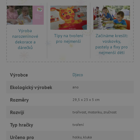
ANALYTICKÉ COOKIES
MARKETINGOVÉ COOKIES
Výroba
Tipy na tvoření
Začínáme kreslit:
narozeninové
FUNKČNÍ SOUBORY
pro nejmenší
voskovky,
dekorace a
pastely a fixy pro
dárečků
nejmenší děti
Nezbytně nutné cookies
Výrobce
Djeco
Analytické cookies
Marketingové cookies
Ekologický výrobek
Funkční soubory
ano
Nezbytně nutné soubory cookie umožňují
Rozměry
29,5 x 23 x 5 cm
základní funkce webových stránek, jako je
přihlášení uživatele a správa účtu. Webové
Rozvíjí
tvořivost, motoriku, zručnost
stránky nelze bez nezbytně nutných souborů
cookie správně používat.
Typ hračky
tvoření
Provider
/
Název
Doména
Určeno pro
holku, kluka