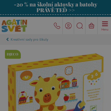
-20 % na školní aktovky a batohy
PRÁVĚ TEĎ >>
Menu
Kreativní sady pro šikuly
DJECO