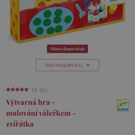
Máma doporučuje
Další fotografie (11)
(
)
+
1
5,0
Výtvarná hra -
malování válečkem -
zvířátka