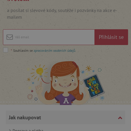
a posílat si slevové kódy, soutěže i pozvánky na akce e-
mailem
cjConsent
.agatinsvet.cz
Přihlásit se
*
Souhlasím se
zpracováním osobních údajů
.
CookieScriptConsent
CookieScript
www.agatinsvet.cz
Jak nakupovat
Doprava a platba