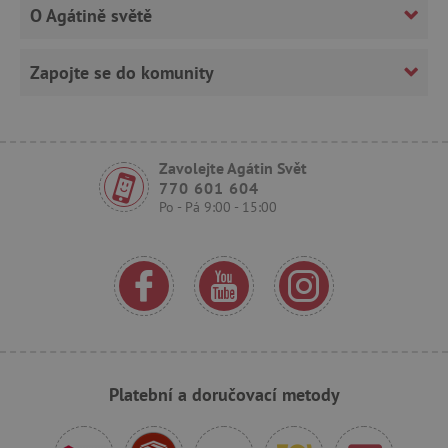
O Agátině světě
Zapojte se do komunity
Zavolejte Agátin Svět
770 601 604
_sp_ses.f442
www.agatinsvet.cz
Po - Pá 9:00 - 15:00
featureFlagIdentifier
www.agatinsvet.cz
_lb
.agatinsvet.cz
p
_pinterest_ct_ua
Pinterest Inc.
.ct.pinterest.com
Platební a doručovací metody