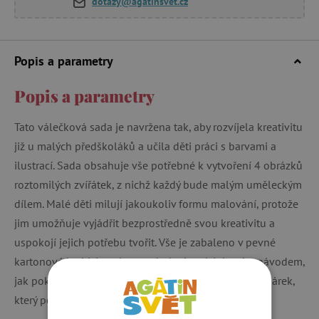
dotazy@agatinsvet.cz
Popis a parametry
Popis a parametry
Tato válečková sada je navržena tak, aby rozvíjela kreativitu
již u malých předškoláků a učila děti práci s barvami a
ilustrací. Sada obsahuje vše potřebné k vytvoření 4 obrázků
roztomilých zvířátek, z nichž každý bude malým uměleckým
dílem. Malé děti milují jakoukoliv formu malování, protože
jim umožňuje vyjádřit bezprostředně svou kreativitu a
uspokojí jejich potřebu tvořit. Vše je zabaleno v pevné
kartonové krabici spolu s podrobným obázkovým návodem,
jak pokračovat "krok za krokem". Tato sada je krásný dárek,
který potěší každé dítě.