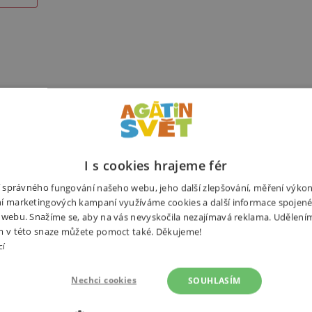
Související produkty
Alternativní prod
I s cookies hrajeme fér
ní správného fungování našeho webu, jeho další zlepšování, měření výko
í marketingových kampaní využíváme cookies a další informace spojené
šci vlakové dopravy. Do světa
 webu. Snažíme se, aby na vás nevyskočila nezajímavá reklama. Udělení
Potřebuj
lízka na úžasných detailních
m v této snaze můžete pomoct také. Děkujeme!
tujícími se vydají na fascinující
cí
Pojedou dnem i nocí, profrčí
malých venkovských stanic… A když
Nechci cookies
SOUHLASÍM
ázku v knížce, a tak s nimi mohou