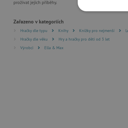
prožívat jejich příběhy.
NEZBYTNĚ NUTN
Zařazeno v kategoriích
FUNKČNÍ SOUBO
Hračky dle typu
Knihy
Knížky pro nejmenší
L
Hračky dle věku
Hry a hračky pro děti od 3 let
Výrobci
Ella & Max
Nezby
Nezbytně nutné soubory cook
bez nezbytně nutných soubo
Název
__cf_bm
_lb_ccc
cjConsent