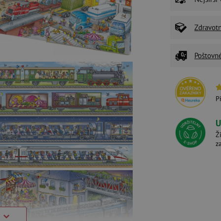
Zdravot
Poštovn
P
U
Ž
z