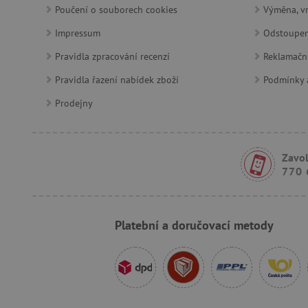
AWSALBCORS
Poučení o souborech cookies
Výměna, vr
Impressum
Odstoupen
Pravidla zpracování recenzí
_sp_id.f442
Reklamačn
Pravidla řazení nabídek zboží
Podmínky a
featureFlagCheckoutExpe
Prodejny
udid
product_filter_remember
Zavol
770 
Provider
Provi
/
Název
Název
Název
Doména
Domé
Platební a doručovací metody
S
smc_dyn_item
COMPASS
Google
Googl
.docs.google
.docs.
smc_dyn_item_code
_cfuvid
.vimeo.com
_ga_9XW4E0XYJX
.agati
com.silverpop.iMAWebCo
_ga
vuid
Vimeo.com I
Googl