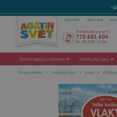
-2
Náš příběh
Mámin blog
Kont
Potřebujete poradit?
770 601 604
Po - Pá 9:00 - 15:00
Školní batohy a aktovky
Hračky dle typu
Úvodní stránka
Hračky dle typu
Knihy
Knížky p