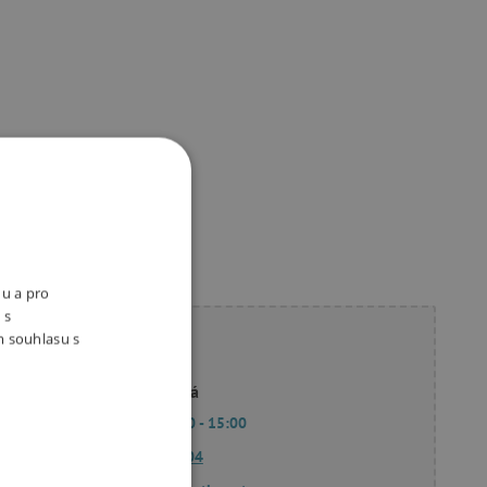
ukty
nu a pro
 s
m souhlasu s
ete poradit?
Linda Hodková
Po - Pá 9:00 - 15:00
770 601 604