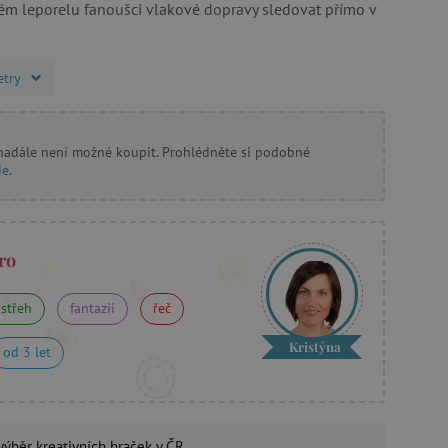
m leporelu fanoušci vlakové dopravy sledovat přímo v
etry
 nadále není možné koupit. Prohlédněte si podobné
de
.
ro
střeh
fantazii
řeč
Kristýna
od 3 let
 výběr
kreativních hraček
v ČR.