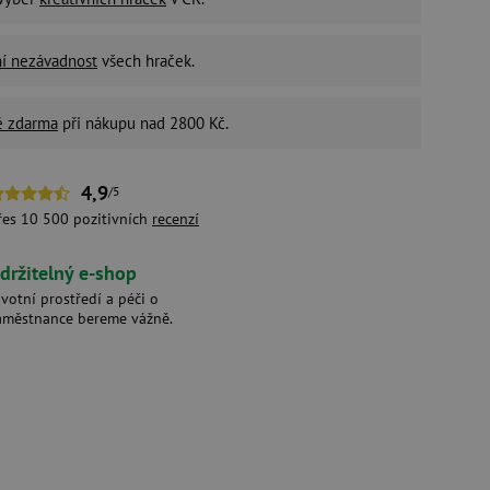
ní nezávadnost
všech hraček.
é zdarma
při nákupu nad 2800 Kč.
4,9
/5
řes 10 500 pozitivních
recenzí
držitelný e-shop
ivotní prostředí a péči o
aměstnance bereme vážně.