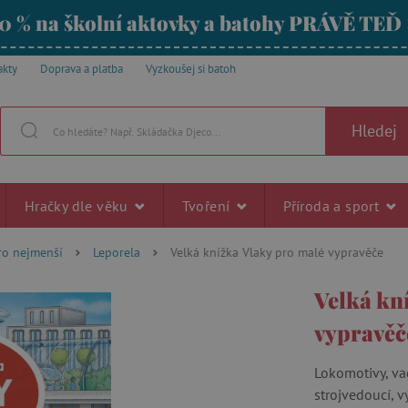
0 % na školní aktovky a batohy PRÁVĚ TEĎ
akty
Doprava a platba
Vyzkoušej si batoh
Hledej
Hračky dle věku
Tvoření
Příroda a sport
ro nejmenší
Leporela
Velká knížka Vlaky pro malé vypravěče
Velká kn
vypravěč
Lokomotivy, vag
strojvedoucí, v