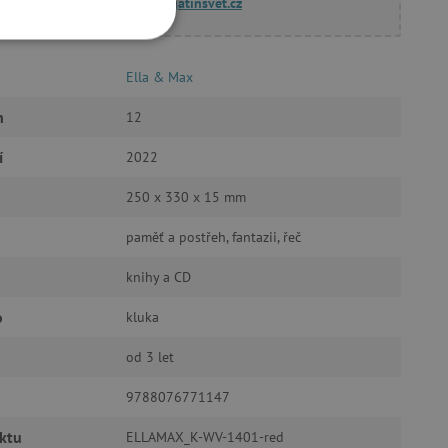
dotazy@agatinsvet.cz
OOKIES
Ella & Max
n
12
í
2022
oubory
250 x 330 x 15 mm
 účtu. Webové stránky nelze
paměť a postřeh, fantazii, řeč
knihy a CD
o
kluka
ozlišení mezi lidmi a
by bylo možné podávat
ebových stránek.
od 3 let
ukládání souhlasu
ookies na webových
9788076771147
právními požadavky na
ie cookies.
ktu
ELLAMAX_K-WV-1401-red
ukládání souhlasu