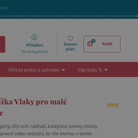
 >>
0
Košík
Seznam
Přihlášení
přání
Nová registrace
Dětský pokoj a zahrada
Výprodej %
ížka Vlaky pro malé
e
ony, čilý ruch nádraží, kolejnice, tunely, mosty,
ýpravčí nebo cestující, to vše mohou v tomto