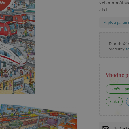
velkoformátové
akci!
Popis a param
Toto zboží
produkty
z
Vhodné p
paměť a po
kluka
Nejširší