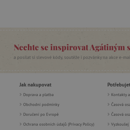
Google Priv
CookieScriptConsent
PHPSESSID
Nechte se inspirovat Agátiným 
__cf_bm
a posílat si slevové kódy, soutěže i pozvánky na akce e-ma
lastVisitedProduct
__cf_bm
Jak nakupovat
Potřebuje
_sp_ses.f442
Doprava a platba
Kontakty a
featureFlagIdentifier
Obchodní podmínky
Časová osa
_lb
Doručení po Evropě
Časová osa
_pinterest_ct_ua
Ochrana osobních údajů (Privacy Policy)
Vyzkoušej 