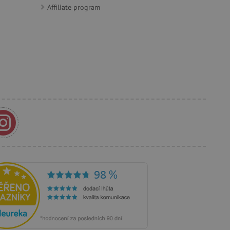
s případy použití CORS po
Affiliate program
lší soubory cookie
í lepivosti založených na
).
 identifikaci zařízení,
e, aby sledovala používání
e Docs zajištěním
k návštěvníci používají
ových stránkách.
om, jak si webové stránky
odkud pocházejí, a
mi k optimalizaci
ování personalizovaných
vu relace.
azení vhodné reklamy.
stránkách.