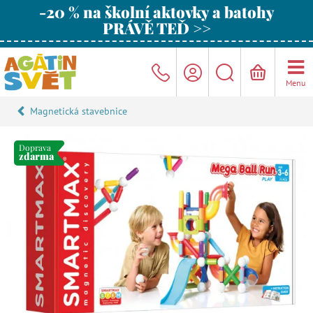
-20 % na školní aktovky a batohy
PRÁVĚ TEĎ >>
Menu
Magnetická stavebnice
Doprava
zdarma