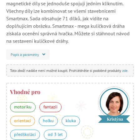
magnetické díly se jednoduše spojují jedním kliknutím.
Všechny díly lze kombinovat se všemi stavebnicemi
Smartmax. Sada obsahuje 71 dílků, jak vidíte na
doplňujícím obrázku. Smartmax - mega kuličková dráha
získala ocenění správná hračka. Můžete si stáhnout návod
na sestavení kuličkové dráhy.
Popis a parametry
Toto zboží nadále není možné koupit. Prohlédněte si podobné produkty
zde
.
Vhodné pro
motoriku
fantazii
Kristýna
orientaci
holku
kluka
předškoláci
od 3 let