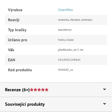
Výrobce
SmartMax
Rozvíjí
motoriku, fantazii, orientaci
Typ hračky
stavebnice
Určeno pro
holku, kluka
Věk
předškoláci, od 3 let
EAN
5414301249641
Kód produktu
SMX600_xx
Recenze
(6×)
Související produkty