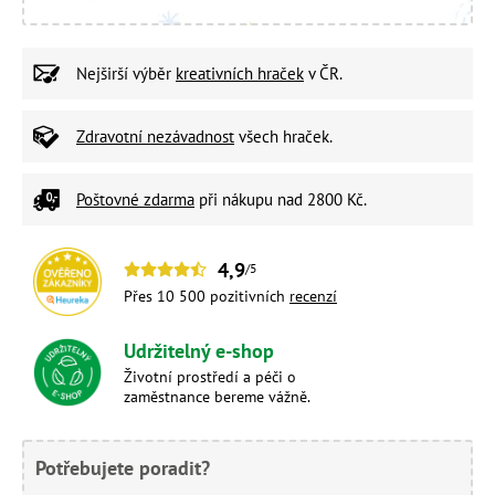
Nejširší výběr
kreativních hraček
v ČR.
Zdravotní nezávadnost
všech hraček.
Poštovné zdarma
při nákupu nad 2800 Kč.
4,9
/5
Přes 10 500 pozitivních
recenzí
Udržitelný e-shop
Životní prostředí a péči o
zaměstnance bereme vážně.
Potřebujete poradit?