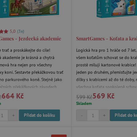
www.agatinsvet.cz
30 minut
OnLine chat
www.agatinsvet.cz
4 měsíce
.agatinsvet.cz
Zavřením
Cookie systému lugis box, který ná
prohlížeče
webu
5,0
(3x)
1 rok
Tento soubor cookie se nastavuje v
Pinterest Inc.
Marketing
.ct.pinterest.com
Games - Jezdecká akademie
SmartGames - Koťata a kra
7 dní
Pro pokračující podporu lepivosti 
Amazon.com Inc.
 trať a proskákejte do cíle!
Logická hra pro 1 hráče od 7 let
aktualizaci Chromium vytváříme da
www.pages06.net
lepivosti pro každou z těchto funkc
á akademie je krásná a chytrá
všem koťatům schovat se do kra
trvání s názvem AWSALBCORS (ALB
mová hra nejen pro všechny
prostě milují kartonové krabice!
www.agatinsvet.cz
1 rok 1
OnLine chat
ky koní. Sestavte překážkovou trať
jeden po druhém, přemisťujte je
měsíc
ho parkurového koně. Stejně jako
dílky s krabicemi až do té doby,
rimentVariant
www.agatinsvet.cz
4 měsíce
ečných překážkových závodech
všechna koťata spokojeně schov
.agatinsvet.cz
1 měsíc
Tento cookie se používá k jedinečné
664 Kč
569 Kč
tady kůň překonat překážky v přesně
krabicích.
která mají přístup k webové stránc
č
599 Kč
a zlepšila uživatelskou zkušenost.
ořadí.
m
Skladem
www.agatinsvet.cz
1 den
Zapamatování filtru produktů
+
-
+
Přidat do košíku
Přidat do k
der
/
Vyprší
Vyprší
Popis
Popis
na
Provider
/
Doména
Vyprší
Popis