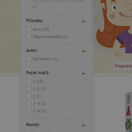
Jen zboží s dopravou zdarma
(0)
Příznaky:
Akce
(20)
Nejprodávanější
(1)
Autor:
Raf Peeters
(1)
Doporu
Počet hráčů:
1
(18)
1–2
(1)
2
(1)
2–4
(2)
2–6
(1)
Rozvíjí: