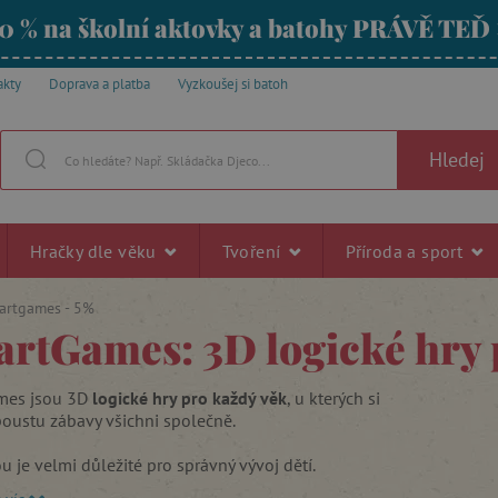
0 % na školní aktovky a batohy PRÁVĚ TEĎ
akty
Doprava a platba
Vyzkoušej si batoh
Hledej
Hračky dle věku
Tvoření
Příroda a sport
artgames - 5%
rtGames: 3D logické hry 
mes jsou 3D
logické hry pro každý věk
, u kterých si
poustu zábavy všichni společně.
u je velmi důležité pro správný vývoj dětí.
ictvím hry si děti budují sociální a jazykové