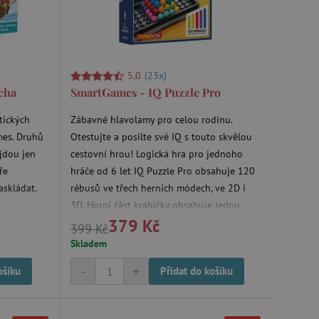
5,0
(23x)
cha
SmartGames - IQ Puzzle Pro
tických
Zábavné hlavolamy pro celou rodinu.
mes. Druhů
Otestujte a posilte své IQ s touto skvělou
ejdou jen
cestovní hrou! Logická hra pro jednoho
ře
hráče od 6 let IQ Puzzle Pro obsahuje 120
askládat.
rébusů ve třech herních módech, ve 2D i
3D. Horní část krabičky obsahuje jednu
379 Kč
herní desku pro 2D rébusy a speciální
399 Kč
desku pro 3D rébusy - pyramidu. Spodní
Skladem
část krabičky přináší další tvar desky pro
-
+
ošíku
Přidat do košíku
2D rébusy. A to vše v malé kompaktní
krabičce, ideální na cesty!