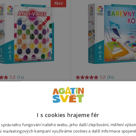
Akce
5,0
(5x)
5,0
(8x)
ames - Anti Virus
SmartGames - Barevný kó
 nejoblíbenějších her ze sady
Barevný kód přináší explozi bar
ch her SMART games. Zapojte své
zábavy pro děti i dospělé. 100 
mysl a zbavte se zákeřného viru!
rébusů vám přinese zajímavé výz
I s cookies hrajeme fér
 virus napadl buňku lidského těla.
hodiny zábavy. Využijte 18 průh
ní správného fungování našeho webu, jeho další zlepšování, měření výko
e se ho zbavit dříve, než se
destiček s různobarevnými tvary
í marketingových kampaní využíváme cookies a další informace spojené
í a napadne další buňky?
obrázku ze zadání.