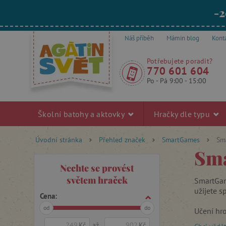
-2
Náš příběh
Mámin blog
Kont
Potřebujete poradit?
770 601 604
Po - Pá 9:00 - 15:00
Školní batohy a aktovky
Hračky dle typu
Úvodní stránka
Přehled značek
SmartGames
Sm
Sma
Nechte se provést
světem hraček
SmartGa
užijete s
Cena:
od
do
Učení hro
Prostředn
Kč
až
Kč