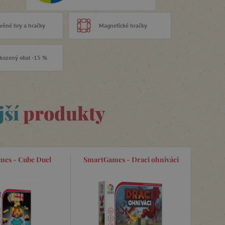
věné hry a hračky
Magnetické hračky
kozený obal -15 %
jší
produkty
es - Cube Duel
SmartGames - Draci ohniváci