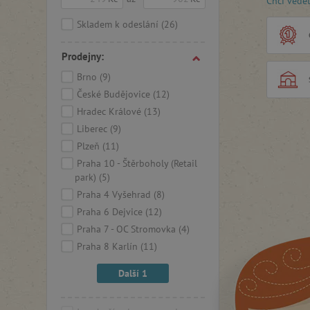
Chci vědě
dovednost
daný úko
Skladem k odeslání
(26)
kteří hled
schopnost
Prodejny:
přemýšlet
Brno
(9)
České Budějovice
(12)
Hradec Králové
(13)
Liberec
(9)
Plzeň
(11)
Praha 10 - Štěrboholy (Retail
park)
(5)
Praha 4 Vyšehrad
(8)
Praha 6 Dejvice
(12)
Praha 7 - OC Stromovka
(4)
Praha 8 Karlín
(11)
Další 1