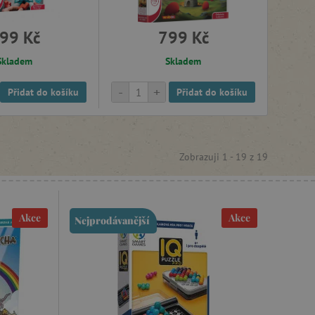
99 Kč
799 Kč
Skladem
Skladem
-
+
Přidat do košíku
Přidat do košíku
Zobrazuji 1 -
19
z
19
Akce
Akce
Nejprodávanější