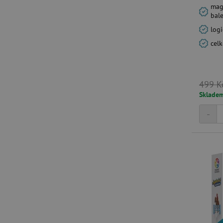
__cf_bm
mag
bal
logi
_lb_ccc
cel
cjConsent
499 K
Google Priv
CookieScriptConsent
Sklade
-
PHPSESSID
__cf_bm
lastVisitedProduct
__cf_bm