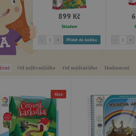
899 Kč
6
Skladem
-
+
-
+
Přidat do košíku
čené
Od nejlevnějšího
Od nejdražšího
Hodnocení
Akce