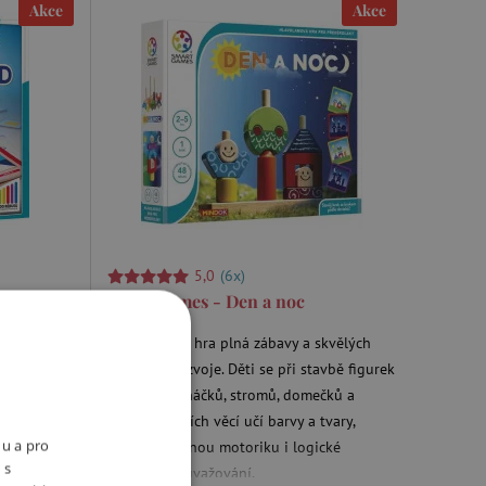
Akce
Akce
5,0
(6x)
d
SmartGames - Den a noc
evné
Den a noc je hra plná zábavy a skvělých
různých
možností rozvoje. Děti se při stavbě figurek
vy a celé
veselých panáčků, stromů, domečků a
ledných
spousty dalších věcí učí barvy a tvary,
nu a pro
 k ytvoření
rozvíjejí jemnou motoriku i logické
 s
prostorové uvažování.