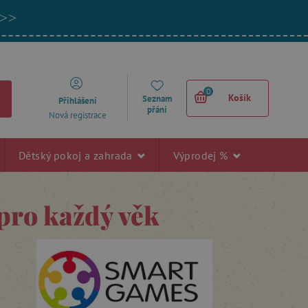
 >>
0
Košík
Seznam
Přihlášení
přání
Nová registrace
Dětský pokoj a zahrada
Výprodej %
pro každý věk