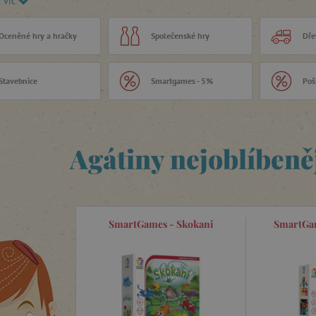
t víc
i, učí se řešit problémy a lépe se soustředit na
l. SmartGames jsou tak skvělým řešením pro rodiče,
ají pro své děti příležitosti, jak všechny tyto
Oceněné hry a hračky
Společenské hry
Dře
i rozvíjet. Hry SmartGames totiž nutí hráče
 a řešit výzvy.
Stavebnice
Smartgames - 5%
Poš
Agátiny nejoblíbeně
SmartGames - Skokani
SmartGam