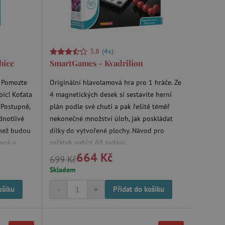
m zajišťuje hledání na
3,8
(4x)
e vztahu k Pinterest
bice
SmartGames - Kvadrilion
s případy použití CORS po
. Pomozte
Originální hlavolamová hra pro 1 hráče. Ze
lší soubory cookie
í lepivosti založených na
bic! Koťata
4 magnetických desek si sestavíte herní
).
 Postupně,
plán podle své chuti a pak řešítě téměř
dnotlivé
nekonečné množství úloh, jak poskládat
 než budou
dílky do vytvořené plochy. Návod pro
aná v
začátek nabízí 60 zadání.
 identifikaci zařízení,
664 Kč
e, aby sledovala používání
699 Kč
Skladem
-
+
ošíku
Přidat do košíku