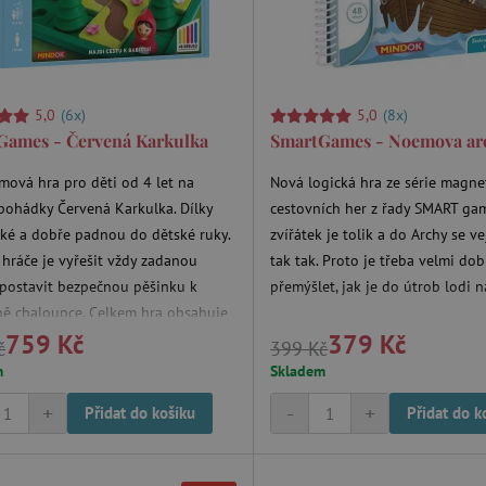
5,0
(6x)
5,0
(8x)
Games - Červená Karkulka
SmartGames - Noemova ar
mová hra pro děti od 4 let na
Nová logická hra ze série magne
pohádky Červená Karkulka. Dílky
cestovních her z řady SMART ga
lké a dobře padnou do dětské ruky.
zvířátek je tolik a do Archy se v
hráče je vyřešit vždy zadanou
tak tak. Proto je třeba velmi dob
 postavit bezpečnou pěšinku k
přemýšlet, jak je do útrob lodi n
ně chaloupce. Celkem hra obsahuje
759 Kč
379 Kč
ní. 24 jednodušších bez vlka a 24
č
399 Kč
s vlkem.
m
Skladem
+
-
+
Přidat do košíku
Přidat do k