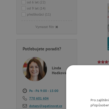
od 6 let
(22)
od 9 let
(14)
předškoláci
(11)
Vymazat filtr
Potřebujete poradit?
SmartG
Linda
Hodková
Jedna z
logický
tělo i 
Po - Pá 9:00 - 15:00
Zákeřný
770 601 604
Pro zajiště
Dokážet
přizpůsoben
dotazy@agatinsvet.cz
rozmnož