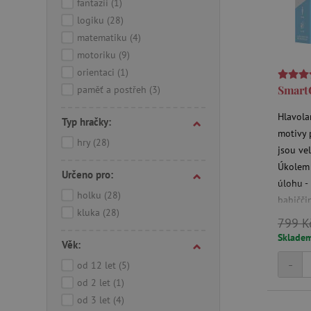
fantazii
(1)
logiku
(28)
matematiku
(4)
motoriku
(9)
orientaci
(1)
Smart
paměť a postřeh
(3)
Hlavola
Typ hračky:
motivy 
hry
(28)
jsou ve
Úkolem 
Určeno pro:
úlohu -
holku
(28)
babičči
kluka
(28)
48 zadá
799 K
těžších 
Sklade
Věk:
-
od 12 let
(5)
od 2 let
(1)
od 3 let
(4)