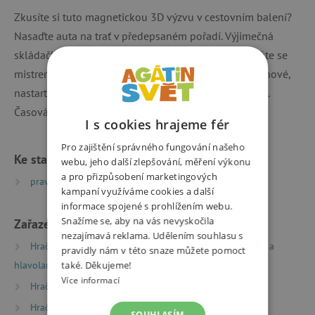
Zkusíte si tuto magnetickou 3D výzvu v cestovním balení?
Nasaďte auta na trať v předepsaném pořadí. Výjimečná
skládačka v praktické kovové cestovní krabičce. Staňte se
mistrem 48 úloh na 6 závodních dráhách. Dámy a pánové,
nastartujte motory! Hra je určena pro 1 hráče od 7 let.
Časová náročnost cca 10 minut.
I s cookies hrajeme fér
Pro zajištění správného fungování našeho
Ke stažení
webu, jeho další zlepšování, měření výkonu
a pro přizpůsobení marketingových
pravidla hry CZ + SK | PDF | 0.39 MB
kampaní využíváme cookies a další
informace spojené s prohlížením webu.
Snažíme se, aby na vás nevyskočila
Zařazeno v kategoriích
nezajímavá reklama. Udělením souhlasu s
Hračky dle typu
Společenské hry
Logické hry a
pravidly nám v této snaze můžete pomoct
hlavolamy
také. Děkujeme!
Více informací
Hračky dle věku
Hry a hračky pro děti od 6 let
Hračky dle věku
Hry a hračky pro děti od 9 let
SOUHLASÍM