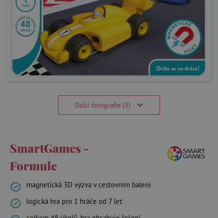
Další fotografie (3)
SmartGames -
Formule
magnetická 3D výzva v cestovním balení
logická hra pro 1 hráče od 7 let
celkem 48 úkolů, hra obsahuje řešení