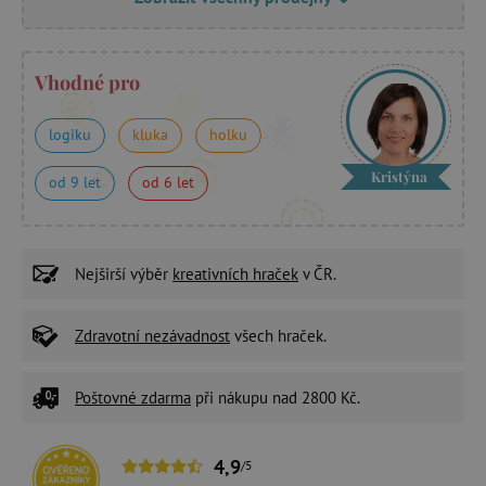
Vhodné pro
logiku
kluka
holku
Kristýna
od 9 let
od 6 let
Nejširší výběr
kreativních hraček
v ČR.
Zdravotní nezávadnost
všech hraček.
Poštovné zdarma
při nákupu nad 2800 Kč.
4,9
/5