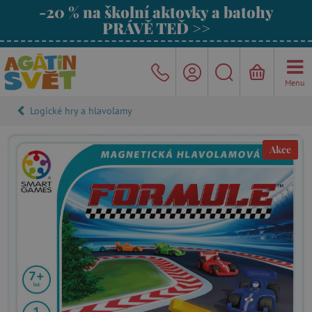
-20 % na školní aktovky a batohy
PRÁVĚ TEĎ >>
Menu
Logické hry a hlavolamy
Akce