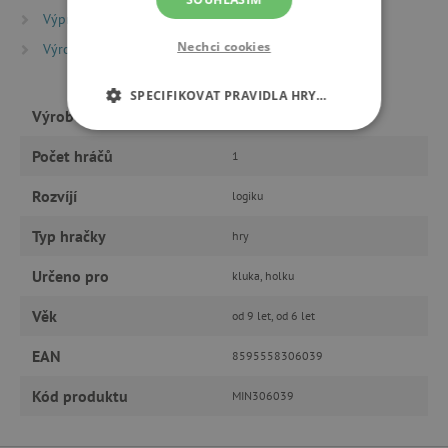
Výprodej %
Smartgames - 5%
Nechci cookies
Výrobci
SmartGames
SPECIFIKOVAT PRAVIDLA HRY…
Výrobce
SmartGames
NEZBYTNĚ NUTNÉ COOKIES
Počet hráčů
1
ANALYTICKÉ COOKIES
Rozvíjí
logiku
MARKETINGOVÉ COOKIES
Typ hračky
hry
Určeno pro
kluka, holku
FUNKČNÍ SOUBORY
Věk
od 9 let, od 6 let
EAN
8595558306039
Nezbytně nutné cookies
Kód produktu
MIN306039
Analytické cookies
Marketingové cookies
Funkční soubory