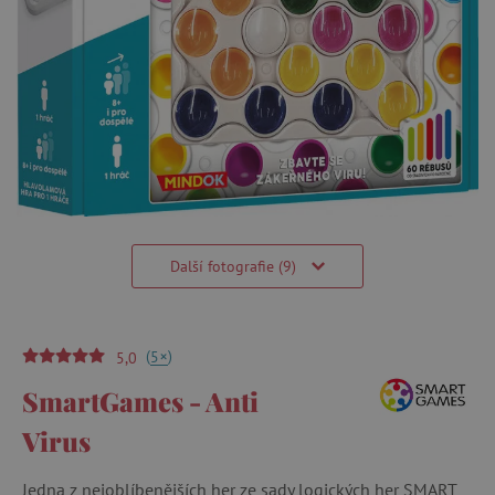
Další fotografie (9)
(
)
+
5
5,0
SmartGames - Anti
Virus
Jedna z nejoblíbenějších her ze sady logických her SMART