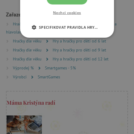
Nechci cookies
Zařazeno v kategoriích
Hračky dle typu
Společenské hry
Logické hry a
SPECIFIKOVAT PRAVIDLA HRY…
hlavolamy
NEZBYTNĚ NUTNÉ COOKIES
Hračky dle věku
Hry a hračky pro děti od 6 let
Hračky dle věku
Hry a hračky pro děti od 9 let
ANALYTICKÉ COOKIES
Hračky dle věku
Hry a hračky pro děti od 12 let
Výprodej %
Smartgames - 5%
MARKETINGOVÉ COOKIES
Výrobci
SmartGames
FUNKČNÍ SOUBORY
Máma Kristýna radí
Nezbytně nutné cookies
Analytické cookies
Marketingové cookies
Funkční soubory