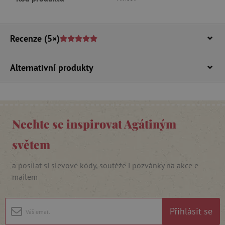
Google Privacy Policy
Recenze
(5×)
Alternativní produkty
cjConsent
.agatinsvet.cz
Nechte se inspirovat Agátiným
světem
a posílat si slevové kódy, soutěže i pozvánky na akce e-
mailem
CookieScriptConsent
CookieScript
www.agatinsvet.cz
Přihlásit se