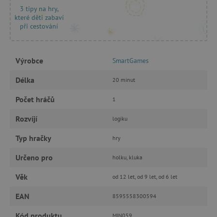
Nezbytně nutné soubory cookie umožňují
3 tipy na hry,
základní funkce webových stránek, jako je
které děti zabaví
přihlášení uživatele a správa účtu. Webové
při cestování
stránky nelze bez nezbytně nutných souborů
cookie správně používat.
Provider
/
Název
Výrobce
SmartGames
Doména
__cf_bm
Cloudflare Inc.
Délka
20 minut
.vimeo.com
Počet hráčů
1
Rozvíjí
logiku
Typ hračky
hry
Určeno pro
holku, kluka
Věk
od 12 let, od 9 let, od 6 let
_lb_ccc
.agatinsvet.cz
EAN
8595558300594
Kód produktu
MIN059