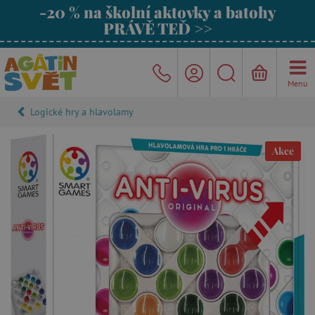
-20 % na školní aktovky a batohy
PRÁVĚ TEĎ >>
Menu
Logické hry a hlavolamy
Akce