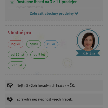
Dostupné ihned na 3 z 11 prodejen
(vyzvednutí zdarma)
Zobrazit všechny prodejny
Vhodné pro
logiku
holku
kluka
Kristýna
od 12 let
od 9 let
od 6 let
Nejširší výběr
kreativních hraček
v ČR.
Zdravotní nezávadnost
všech hraček.