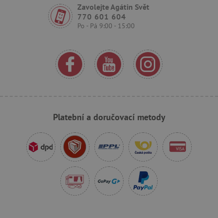
Zavolejte Agátin Svět
770 601 604
Po - Pá 9:00 - 15:00
_pinterest_ct_ua
Pinterest Inc.
.ct.pinterest.com
AWSALBCORS
Amazon.com Inc.
www.pages06.net
Platební a doručovací metody
_sp_id.f442
www.agatinsvet.cz