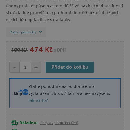
úhony proletět pásem asteroidů? Své navigační dovednosti
si důkladně procvičíte a prohloubíte v 60 různě obtížných
misích této galaktické skládanky.
Popis a parametry
474 Kč
499 Kč
s DPH
-
+
Přidat do košíku
Plaťte pohodlně až po doručení a
vyzkoušení zboží. Zdarma a bez navýšení.
Jak na to?
Skladem
Ceny a způsob doručení