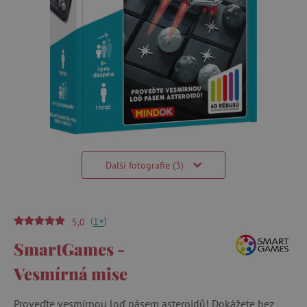
Další fotografie (3)
(
)
+
1
5,0
SmartGames -
Vesmírná mise
Proveďte vesmírnou loď pásem asteroidů! Dokážete bez