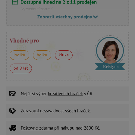
Dostupné ihned na 2 z 11 prodejen
(vyzvednutí zdarma)
Zobrazit všechny prodejny
Vhodné pro
logiku
holku
kluka
Kristýna
od 9 let
Nejširší výběr
kreativních hraček
v ČR.
Zdravotní nezávadnost
všech hraček.
Poštovné zdarma
při nákupu nad 2800 Kč.