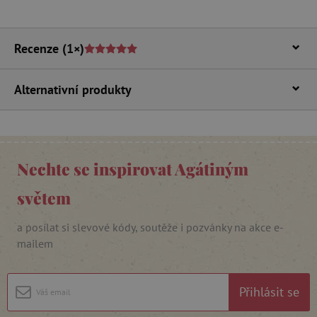
Nezbytně nutné soubory cookie umožňují
základní funkce webových stránek, jako je
přihlášení uživatele a správa účtu. Webové
stránky nelze bez nezbytně nutných souborů
Recenze
(1×)
cookie správně používat.
Provider
/
Název
Doména
Alternativní produkty
__cf_bm
Cloudflare Inc.
.vimeo.com
Nechte se inspirovat Agátiným
světem
a posílat si slevové kódy, soutěže i pozvánky na akce e-
mailem
_lb_ccc
.agatinsvet.cz
Přihlásit se
Google Privacy Policy