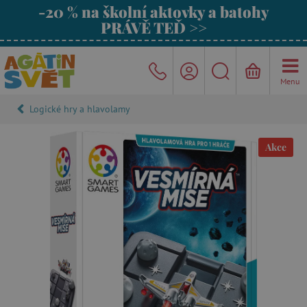
-20 % na školní aktovky a batohy
PRÁVĚ TEĎ >>
Menu
Logické hry a hlavolamy
Akce