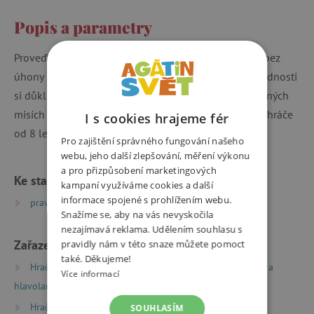
Popis a parametry
Proveďte vesmírnou loď pásem asteroidů! Dokážete bez
úhony proletět pásem asteroidů? Své navigační dovednosti
si důkladně procvičíte a prohloubíte v 60 různě obtížných
misích této galaktické skládanky. Hra je určena pro 1 hráče
I s cookies hrajeme fér
od 8 let. Časová náročnost cca 10 minut.
Pro zajištění správného fungování našeho
webu, jeho další zlepšování, měření výkonu
a pro přizpůsobení marketingových
Ke stažení
kampaní využíváme cookies a další
informace spojené s prohlížením webu.
pravidla hry | PDF | 0.25 MB
Snažíme se, aby na vás nevyskočila
nezajímavá reklama. Udělením souhlasu s
Zařazeno v kategoriích
pravidly nám v této snaze můžete pomoct
také. Děkujeme!
Hračky dle typu
Společenské hry
Logické hry a
Více informací
hlavolamy
Hračky dle věku
Hry a hračky pro děti od 9 let
SOUHLASÍM