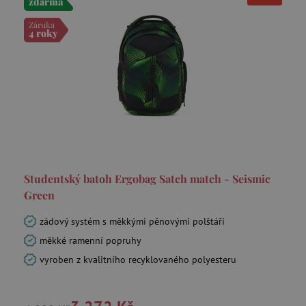
zdarma
Záruka
4 roky
Studentský batoh Ergobag Satch match - Seismic
Green
zádový systém s měkkými pěnovými polštáři
měkké ramenní popruhy
vyroben z kvalitního recyklovaného polyesteru