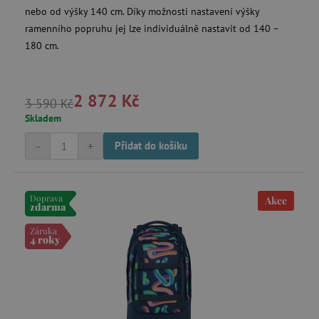
nebo od výšky 140 cm. Díky možnosti nastavení výšky
_sp_ses.f442
www.agatinsvet.cz
ramenního popruhu jej lze individuálně nastavit od 140 –
featureFlagIdentifier
www.agatinsvet.cz
180 cm.
_lb
.agatinsvet.cz
p
2 872 Kč
3 590 Kč
Skladem
_pinterest_ct_ua
Pinterest Inc.
.ct.pinterest.com
-
+
Přidat do košíku
Doprava
Akce
AWSALBCORS
Amazon.com Inc.
zdarma
www.pages06.net
Záruka
4 roky