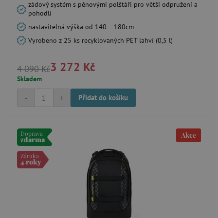
.tremorhub.com
zádový systém s pěnovými polštáři pro větší odpružení a
pohodlí
nastavitelná výška od 140 – 180cm
Vyrobeno z 25 ks recyklovaných PET lahví (0,5 l)
3 272 Kč
_uetsid
Microsoft Corporation
4 090 Kč
.agatinsvet.cz
Skladem
-
+
Přidat do košíku
ar_debug
cm.teads.tv
Doprava
Akce
zdarma
Záruka
4 roky
smc_sesn
.agatinsvet.cz
smc_session_id
.agatinsvet.cz