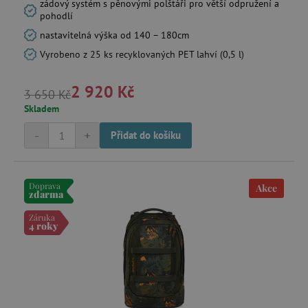
.1rx.io
zádový systém s pěnovými polštáři pro větší odpružení a
pohodlí
nastavitelná výška od 140 – 180cm
Vyrobeno z 25 ks recyklovaných PET lahví (0,5 l)
com.silverpop.iMA.page_visit
.agatinsvet.cz
2 920 Kč
demdex
Adobe Inc.
3 650 Kč
.demdex.net
Skladem
-
+
Přidat do košíku
smc_spv
.agatinsvet.cz
Doprava
Akce
zdarma
Záruka
4 roky
CMID
Casale Media Inc.
.casalemedia.com
MSPTC
Microsoft
.bat.bing.com