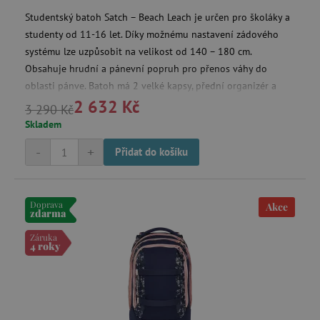
Studentský batoh Satch – Beach Leach je určen pro školáky a
studenty od 11-16 let. Díky možnému nastavení zádového
systému lze uzpůsobit na velikost od 140 – 180 cm.
Obsahuje hrudní a pánevní popruh pro přenos váhy do
oblasti pánve. Batoh má 2 velké kapsy, přední organizér a
2 632 Kč
boční přezky ke stažení nákladu a jeho přiblížení k zádům.
3 290 Kč
Látka je ze 100% vyrobena z recyklovaných PET lahví. Je
Skladem
objemově a barevně stálá. Povrch je již z výroby impregnován
-
+
Přidat do košíku
a má vodní sloupec až 1500 mm.
Doprava
Akce
zdarma
Záruka
4 roky