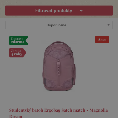
Filtrovat produkty
Doporučené
Doprava
Akce
zdarma
Záruka
4 roky
Studentský batoh Ergobag Satch match - Magnolia
Dream