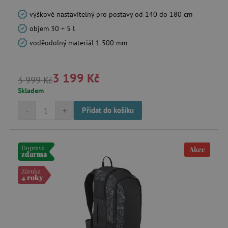
výškově nastavitelný pro postavy od 140 do 180 cm
objem 30 + 5 l
voděodolný materiál 1 500 mm
3 199 Kč
3 999 Kč
Skladem
-
+
Přidat do košíku
Doprava
Akce
zdarma
Záruka
4 roky