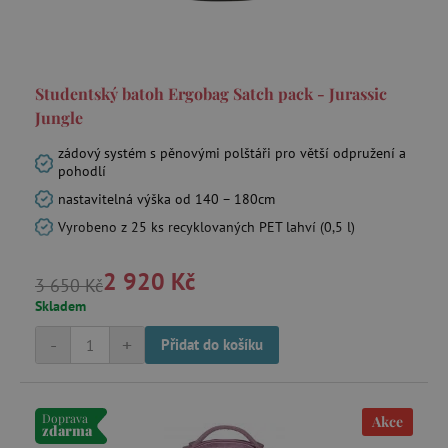
data-c-ts
Media.net
Studentský batoh Ergobag Satch pack - Jurassic
.media.net
Jungle
ecsession4-
www.agatinsvet.cz
f67e22c6c3dacfc9b77b6b40399abc16
zádový systém s pěnovými polštáři pro větší odpružení a
VISITOR_INFO1_LIVE
Google LLC
pohodlí
.youtube.com
nastavitelná výška od 140 – 180cm
Vyrobeno z 25 ks recyklovaných PET lahví (0,5 l)
2 920 Kč
3 650 Kč
am_tokens_eu-v1
exchange.mediavine.com
Skladem
-
+
Přidat do košíku
iutk
Issuu Inc.
.issuu.com
mv_tokens_eu-v1
Mediavine, Inc.
Doprava
Akce
exchange.mediavine.com
zdarma