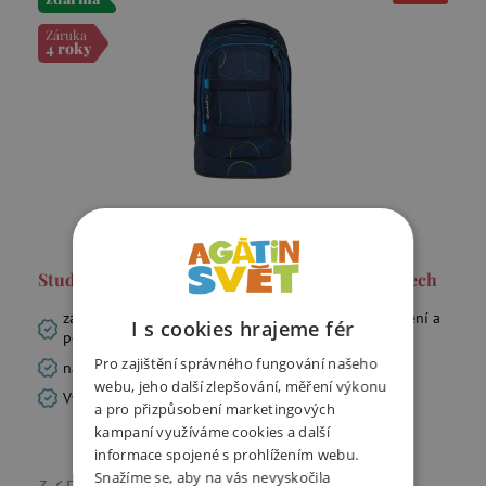
Záruka
4 roky
Studentský batoh Ergobag Satch pack - Blue Tech
zádový systém s pěnovými polštáři pro větší odpružení a
I s cookies hrajeme fér
pohodlí
Pro zajištění správného fungování našeho
nastavitelná výška od 140 – 180cm
webu, jeho další zlepšování, měření výkonu
Vyrobeno z 25 ks recyklovaných PET lahví (0,5 l)
a pro přizpůsobení marketingových
kampaní využíváme cookies a další
informace spojené s prohlížením webu.
2 920 Kč
Snažíme se, aby na vás nevyskočila