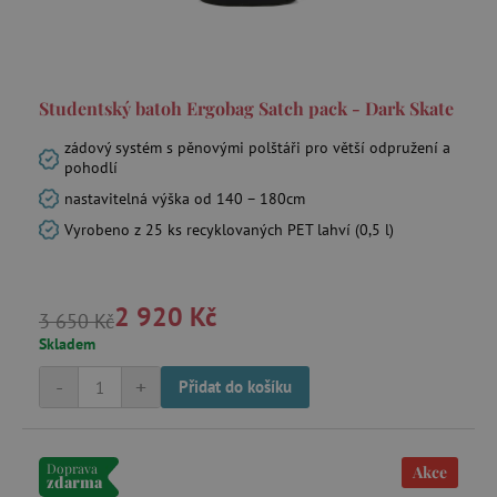
Studentský batoh Ergobag Satch pack - Dark Skate
smc_v4_121658
.agatinsvet.cz
zádový systém s pěnovými polštáři pro větší odpružení a
pohodlí
smct_session
Universo Online S.A.
(UOL)
nastavitelná výška od 140 – 180cm
.agatinsvet.cz
Vyrobeno z 25 ks recyklovaných PET lahví (0,5 l)
2 920 Kč
3 650 Kč
Skladem
visitor-id
Media.net
.media.net
-
+
Přidat do košíku
CMPS
Casale Media Inc.
.casalemedia.com
FPID
.agatinsvet.cz
Doprava
Akce
zdarma