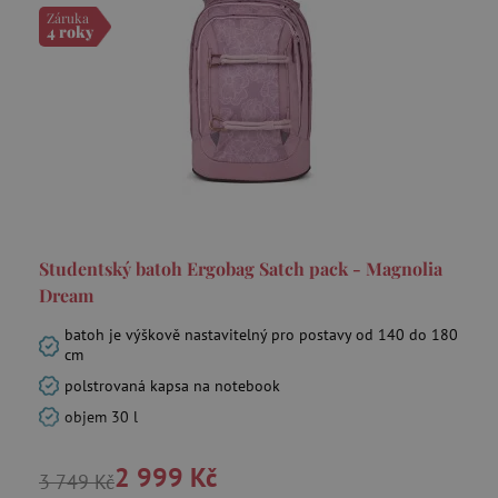
Záruka
4 roky
smc_refresh
.agatinsvet.cz
_pin_unauth
Pinterest Inc.
.agatinsvet.cz
Studentský batoh Ergobag Satch pack - Magnolia
Dream
mv_tokens
exchange.mediavine.com
batoh je výškově nastavitelný pro postavy od 140 do 180
cm
polstrovaná kapsa na notebook
objem 30 l
VISITOR_PRIVACY_METADATA
YouTube
.youtube.com
2 999 Kč
3 749 Kč