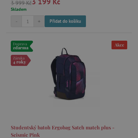
3 199 Kč
3 999 Kč
Skladem
-
+
Přidat do košíku
Doprava
Akce
zdarma
Záruka
4 roky
Studentský batoh Ergobag Satch match plus -
Seismic Pink