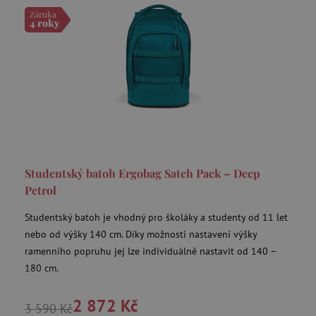
Záruka
4 roky
data-c
Media.net
.media.net
FPAU
.agatinsvet.cz
criteo
Outbrain Inc.
exchange.mediavine.com
Studentský batoh Ergobag Satch Pack – Deep
Petrol
cto_bundle
.criteo.com
Studentský batoh je vhodný pro školáky a studenty od 11 let
nebo od výšky 140 cm. Díky možnosti nastavení výšky
ramenního popruhu jej lze individuálně nastavit od 140 –
180 cm.
opt_out
.postrelease.com
2 872 Kč
3 590 Kč