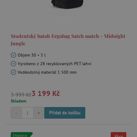
Studentský batoh Ergobag Satch match - Midnight
Jungle
Objem 30 + 5 l
Vyrobeno z 28 recyklovaných PET lahví
Voděodolný materiál 1 500 mm
3 199 Kč
3 999 Kč
Skladem
-
+
Přidat do košíku
Doprava
Akce