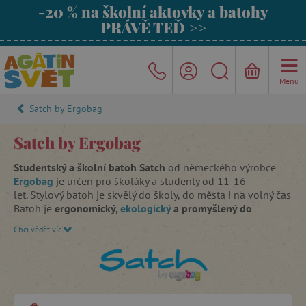
-20 % na školní aktovky a batohy
PRÁVĚ TEĎ >>
Menu
Satch by Ergobag
Satch by Ergobag
Studentský a školní batoh Satch
od německého výrobce
Ergobag
je určen pro školáky a studenty od 11-16
let. Stylový batoh je skvělý do školy, do města i na volný čas.
Batoh je
ergonomický,
ekologický
a promyšlený do
posledního detailu
. Díky své jedinečné ergonomické
Chci vědět víc
koncepci jej lze nastavit tak, aby odpovídal výšce mezi 1,40
a 1,80 m.
Batoh Satch kombinuje inovativní principy trekingových
batohů se vším, co má splňovat školní batoh. Podporuje
správný vývoj zad a díky svému ergonomickému konceptu