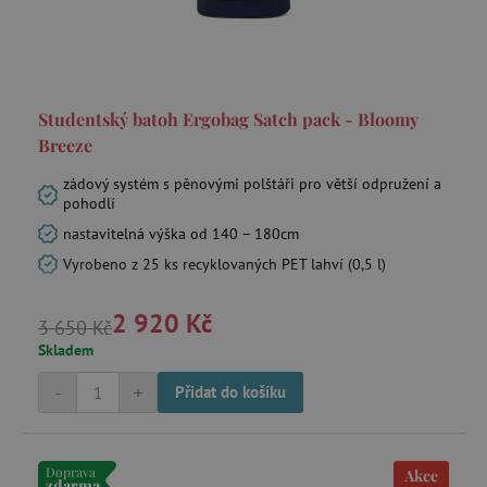
Studentský batoh Ergobag Satch pack - Bloomy
Breeze
zádový systém s pěnovými polštáři pro větší odpružení a
pohodlí
nastavitelná výška od 140 – 180cm
Vyrobeno z 25 ks recyklovaných PET lahví (0,5 l)
2 920 Kč
3 650 Kč
Skladem
-
+
Přidat do košíku
Doprava
Akce
zdarma