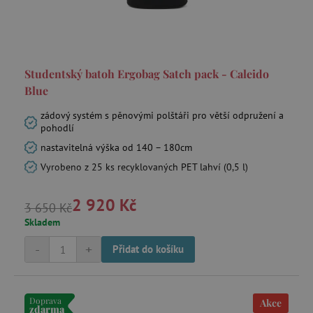
_lb_ccc
.agatinsvet.cz
Studentský batoh Ergobag Satch pack - Caleido
Blue
Google Privacy Policy
zádový systém s pěnovými polštáři pro větší odpružení a
pohodlí
nastavitelná výška od 140 – 180cm
Vyrobeno z 25 ks recyklovaných PET lahví (0,5 l)
2 920 Kč
3 650 Kč
Skladem
-
+
Přidat do košíku
cjConsent
.agatinsvet.cz
Doprava
Akce
zdarma