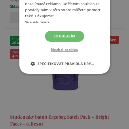
3 650 Kč
nezajímavá reklama. Udělením souhlasu s
Skladem
pravidly nám v této snaze můžete pomoct
také. Děkujeme!
-
+
Přidat do košíku
Více informací
SOUHLASÍM
Doprava
Akce
zdarma
Nechci cookies
Záruka
4 roky
SPECIFIKOVAT PRAVIDLA HRY…
NEZBYTNĚ NUTNÉ COOKIES
ANALYTICKÉ COOKIES
MARKETINGOVÉ COOKIES
Studentský batoh Ergobag Satch Pack – Bright
FUNKČNÍ SOUBORY
Faces - reflexní