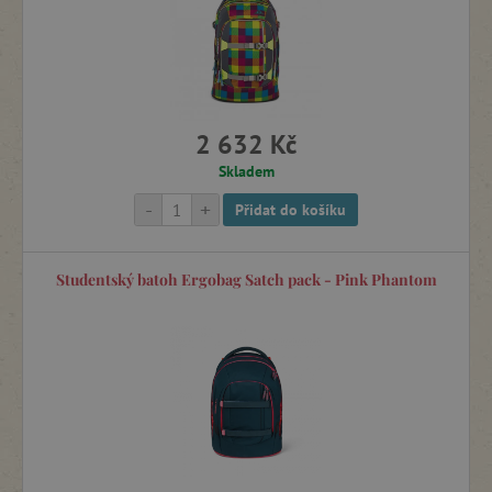
Školní batohy a aktovky se 4letou zárukou
Pití a svačiny na výlety
2 632 Kč
Dětské kufry a doplňky na cesty
Skladem
-
+
Přidat do košíku
Back to School
Studentský batoh Ergobag Satch pack - Pink Phantom
Výprodej -15 %