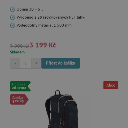
Objem 30 + 5 l
Vyrobeno z 28 recyklovaných PET lahví
Voděodolný materiál 1 500 mm
3 199 Kč
3 999 Kč
Skladem
-
+
Přidat do košíku
Doprava
Akce
zdarma
Záruka
4 roky