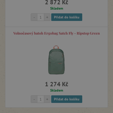
2 872 Kč
Skladem
-
+
Přidat do košíku
Volnočasový batoh Ergobag Satch Fly - Ripstop Green
1 274 Kč
Skladem
-
+
Přidat do košíku