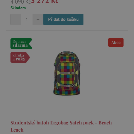
3 272 Kč
4 090 Kč
Skladem
-
+
Přidat do košíku
Doprava
Akce
zdarma
Záruka
4 roky
Studentský batoh Ergobag Satch pack - Beach
Leach