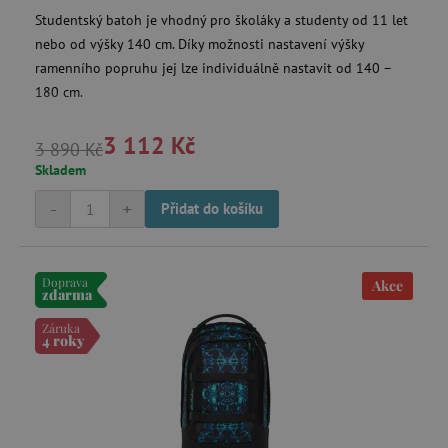
Studentský batoh je vhodný pro školáky a studenty od 11 let
nebo od výšky 140 cm. Díky možnosti nastavení výšky
Nezbytně nutné cookies
ramenního popruhu jej lze individuálně nastavit od 140 –
Analytické cookies
Marketingové cookies
180 cm.
Funkční soubory
3 112 Kč
Nezbytně nutné soubory cookie umožňují
3 890 Kč
základní funkce webových stránek, jako je
Skladem
přihlášení uživatele a správa účtu. Webové
stránky nelze bez nezbytně nutných souborů
-
+
Přidat do košíku
cookie správně používat.
Provider
/
Název
Doména
Doprava
__cf_bm
Akce
Cloudflare Inc.
zdarma
.vimeo.com
Záruka
4 roky