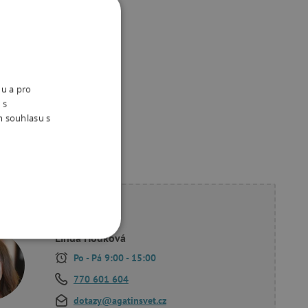
držitelný e-shop
ivotní prostředí a péči o
aměstnance bereme vážně.
nu a pro
 s
m souhlasu s
ete poradit?
Linda Hodková
OOKIES
Po - Pá 9:00 - 15:00
770 601 604
dotazy@agatinsvet.cz