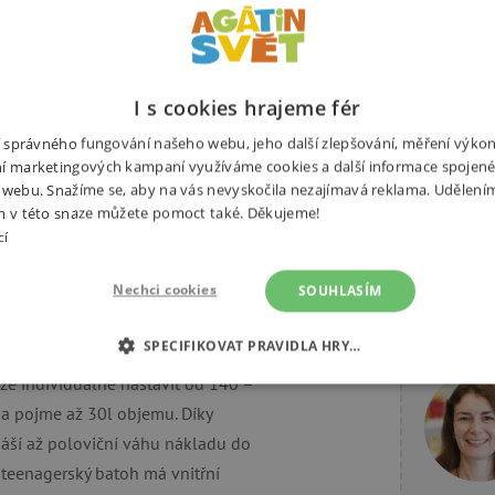
U
Ž
z
I s cookies hrajeme fér
ní správného fungování našeho webu, jeho další zlepšování, měření výko
Alternativní produkty
í marketingových kampaní využíváme cookies a další informace spojené
 webu. Snažíme se, aby na vás nevyskočila nezajímavá reklama. Udělení
m v této snaze můžete pomoct také. Děkujeme!
cí
Nechci cookies
SOUHLASÍM
Potřebuj
SPECIFIKOVAT PRAVIDLA HRY…
enty od 11 let nebo od výšky 140
ze individuálně nastavit od 140 –
É COOKIES
ANALYTICKÉ COOKIES
MARKETINGOVÉ C
 a pojme až 30l objemu. Díky
ší až poloviční váhu nákladu do
RY
 teenagerský batoh má vnitřní