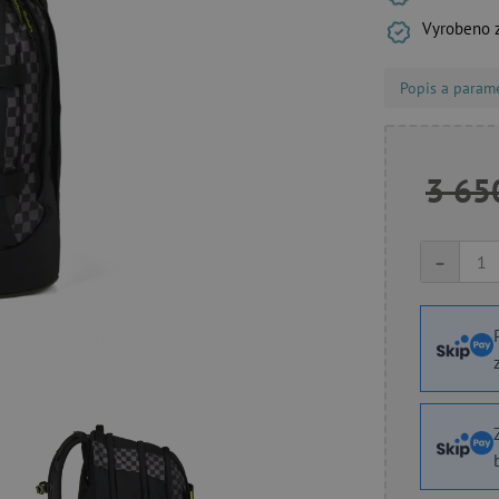
Vyrobeno z
Popis a param
3 65
-