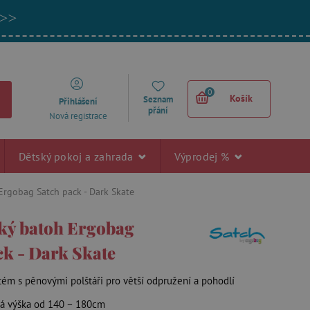
 >>
0
Košík
Seznam
Přihlášení
přání
Nová registrace
Dětský pokoj a zahrada
Výprodej %
Ergobag Satch pack - Dark Skate
ký batoh Ergobag
ck - Dark Skate
tém s pěnovými polštáři pro větší odpružení a pohodlí
ná výška od 140 – 180cm