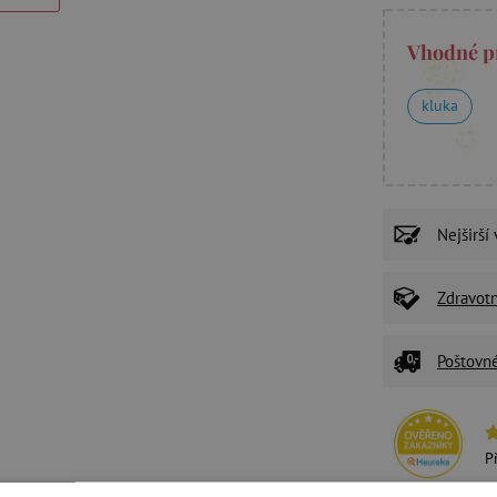
Vhodné p
kluka
Nejširší
Zdravot
Poštovn
P