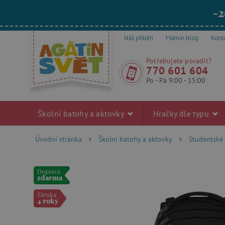
-2
Náš příběh
Mámin blog
Kont
Potřebujete poradit?
770 601 604
Po - Pá 9:00 - 15:00
Školní batohy a aktovky
Hračky dle typu
Úvodní stránka
Školní batohy a aktovky
Studentské
Doprava
zdarma
Záruka
4 roky