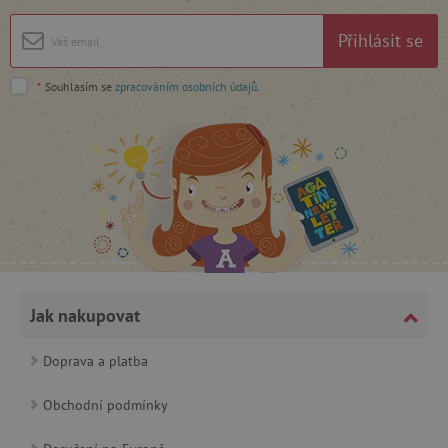
Google Privacy Policy
Přihlásit se
*
Souhlasím se
zpracováním osobních údajů
.
cjConsent
.agatinsvet.cz
Jak nakupovat
Doprava a platba
CookieScriptConsent
CookieScript
Obchodní podmínky
www.agatinsvet.cz