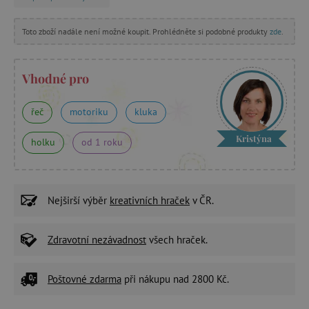
Toto zboží nadále není možné koupit. Prohlédněte si podobné produkty
zde
.
Vhodné pro
řeč
motoriku
kluka
Kristýna
holku
od 1 roku
Nejširší výběr
kreativních hraček
v ČR.
Zdravotní nezávadnost
všech hraček.
Poštovné zdarma
při nákupu nad 2800 Kč.