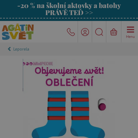
-20 % na školní aktovky a batohy
PRÁVĚ TEĎ >>
Menu
Leporela