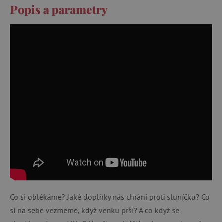
Popis a parametry
Co si oblékáme? Jaké doplňky nás chrání proti sluníčku? Co
si na sebe vezmeme, když venku prší? A co když se