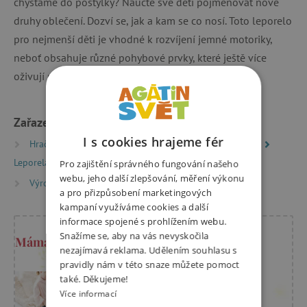
chystáme do postýlky? Naučte své děti pojmenovat nové
druhy oblečení. Dozví se, jak a kam se co nosí. Toto leporelo
pro nejmenší děti je vhodné k rozvíjení jemné motoriky,
neboť obsahuje různé pohybové prvky, které ještě více
oživují pestré ilustrace.
Zařazeno v kategoriích
I s cookies hrajeme fér
Hračky dle typu
Knihy
Knížky pro nejmenší
Leporela
Pro zajištění správného fungování našeho
webu, jeho další zlepšování, měření výkonu
Výrobci
Svojtka&Co.
a pro přizpůsobení marketingových
kampaní využíváme cookies a další
informace spojené s prohlížením webu.
Snažíme se, aby na vás nevyskočila
Máma Kristýna radí
nezajímavá reklama. Udělením souhlasu s
pravidly nám v této snaze můžete pomoct
také. Děkujeme!
Více informací