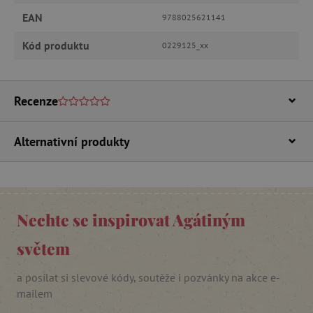
Funkční soubory
EAN
9788025621141
Nezbytně nutné soubory cookie umožňují
Kód produktu
základní funkce webových stránek, jako je
0229125_xx
přihlášení uživatele a správa účtu. Webové
stránky nelze bez nezbytně nutných souborů
cookie správně používat.
Recenze
Provider
/
Název
Doména
__cf_bm
Cloudflare Inc.
Alternativní produkty
.vimeo.com
Nechte se inspirovat Agátiným
světem
a posílat si slevové kódy, soutěže i pozvánky na akce e-
_lb_ccc
.agatinsvet.cz
mailem