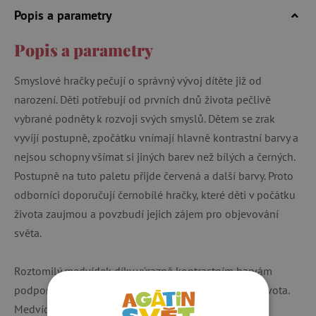
Popis a parametry
Popis a parametry
Smyslové hračky pečují o správný vývoj dítěte již od
narození. Děti potřebují od prvních dnů života pečlivě
vybrané podněty k rozvoji svých smyslů. Dětem se zrak
vyvíjí postupně, zpočátku vnímají hlavně kontrastní barvy a
nejsou schopny všímat si jiných barev než bílých a černých.
Postupně na tuto paletu přijde červená a další barvy. Proto
odborníci doporučují černobílé hračky, které děti v počátku
života zaujmou a povzbudí jejich zájem pro objevování
světa.
Roztomilý medvídek díky výrazně kontrastním barvám
podporuje vývoj zraku u dětí již v prvních měsících života.
Medvídek při dotyku šustí. Díky tomu hračka rozvíjí i