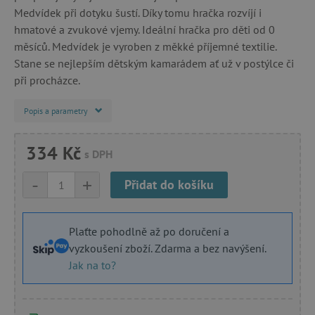
Medvídek při dotyku šustí. Díky tomu hračka rozvíjí i
hmatové a zvukové vjemy. Ideální hračka pro děti od 0
měsíců. Medvídek je vyroben z měkké příjemné textilie.
Stane se nejlepším dětským kamarádem ať už v postýlce či
při procházce.
Popis a parametry
334 Kč
s DPH
-
+
Přidat do košíku
Plaťte pohodlně až po doručení a
vyzkoušení zboží. Zdarma a bez navýšení.
Jak na to?