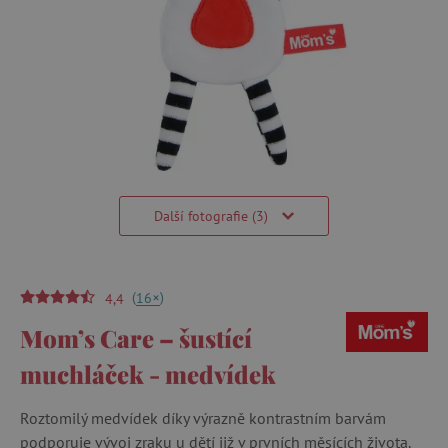
Další fotografie (3)
(
)
+
16
4,4
Mom’s Care – šustící
muchláček - medvídek
Roztomilý medvídek díky výrazně kontrastním barvám
podporuje vývoj zraku u dětí již v prvních měsících života.