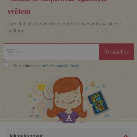
světem
a posílat si slevové kódy, soutěže i pozvánky na akce e-
mailem
cjConsent
.agatinsvet.cz
Přihlásit se
*
Souhlasím se
zpracováním osobních údajů
.
CookieScriptConsent
CookieScript
www.agatinsvet.cz
Jak nakupovat