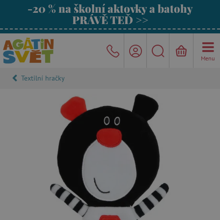
-20 % na školní aktovky a batohy
PRÁVĚ TEĎ >>
Menu
Textilní hračky