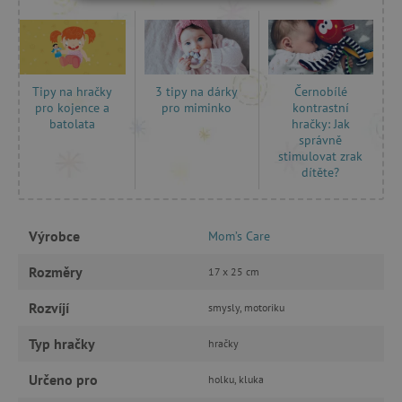
NEZBYTNĚ NUTNÉ COOKIES
ANALYTICKÉ COOKIES
3 tipy na dárky
Černobílé
MARKETINGOVÉ COOKIES
Tipy na hračky
pro miminko
kontrastní
pro kojence a
hračky: Jak
batolata
FUNKČNÍ SOUBORY
správně
stimulovat zrak
dítěte?
Nezbytně nutné cookies
Výrobce
Mom’s Care
Analytické cookies
Marketingové cookies
Funkční soubory
Rozměry
17 x 25 cm
Nezbytně nutné soubory cookie umožňují
Rozvíjí
smysly, motoriku
základní funkce webových stránek, jako je
přihlášení uživatele a správa účtu. Webové
Typ hračky
hračky
stránky nelze bez nezbytně nutných souborů
cookie správně používat.
Určeno pro
holku, kluka
Provider
/
Název
Doména