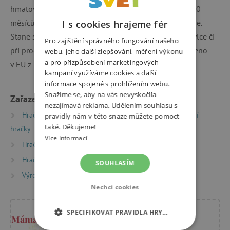
hmatové a zvukové vjemy. Ideální hračka pro děti od 0
měsíců. Medvídek je vyroben z měkké příjemné textilie.
I s cookies hrajeme fér
Stane se nejlepším dětským kamarádem ať už v postýlce či
Pro zajištění správného fungování našeho
při procházce. Rozměry hračky jsou 17 x 25 cm. Vyrobeno
webu, jeho další zlepšování, měření výkonu
a pro přizpůsobení marketingových
v EU z bezpečných materiálů s atestem.
kampaní využíváme cookies a další
informace spojené s prohlížením webu.
Snažíme se, aby na vás nevyskočila
Zařazeno v kategoriích
nezajímavá reklama. Udělením souhlasu s
Hračky dle typu
Potřeby pro nejmenší
Textilní
pravidly nám v této snaze můžete pomoct
také. Děkujeme!
hračky
Více informací
Hračky dle věku
Hračky a výbava pro miminka
Hračky dle věku
Hry a hračky pro batolata
SOUHLASÍM
Výrobci
Mom’s Care
Nechci cookies
SPECIFIKOVAT PRAVIDLA HRY…
Máma Kristýna radí