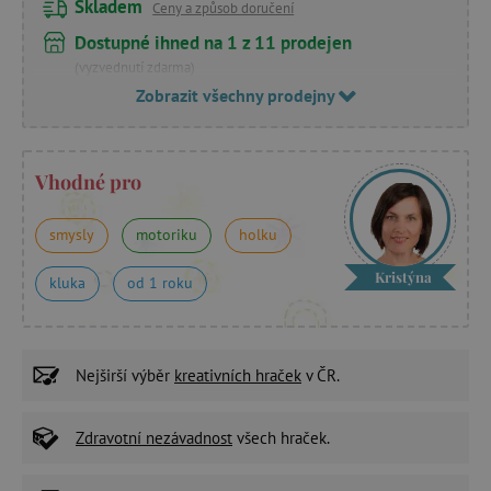
Skladem
Ceny a způsob doručení
Dostupné ihned na 1 z 11 prodejen
(vyzvednutí zdarma)
Zobrazit všechny prodejny
Vhodné pro
smysly
motoriku
holku
Kristýna
kluka
od 1 roku
Nejširší výběr
kreativních hraček
v ČR.
Zdravotní nezávadnost
všech hraček.