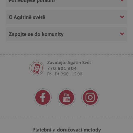
Potřebujete poradit?
.onesignal.com
O Agátině světě
Zapojte se do komunity
Zavolejte Agátin Svět
_sp_ses.f442
www.agatinsvet.cz
770 601 604
featureFlagIdentifier
www.agatinsvet.cz
Po - Pá 9:00 - 15:00
_lb
.agatinsvet.cz
p
_pinterest_ct_ua
Pinterest Inc.
.ct.pinterest.com
Platební a doručovací metody