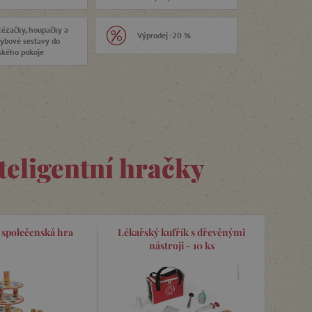
lézačky, houpačky a
Výprodej -20 %
ybové sestavy do
ského pokoje
teligentní hračky
 společenská hra
Lékařský kufřík s dřevěnými
nástroji - 10 ks