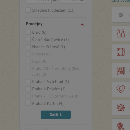
Chci vědě
V oblast
trhu nap
Skladem k odeslání
(13)
hračky
, 
působiv
Prodejny:
vyvíjí př
firmy Ja
Brno
(6)
podpoří v
České Budějovice
(3)
Hradec Králové
(1)
Společno
Liberec
(0)
rodinná 
Janoda, s
Plzeň
(0)
značka J
Praha 10 - Štěrboholy (Retail
designér
park)
(0)
dřevěných
Praha 4 Vyšehrad
(1)
z
tradičn
Praha 6 Dejvice
(1)
generace
životnos
Praha 7 - OC Stromovka
(0)
vašim dět
Praha 8 Karlín
(4)
Další 1