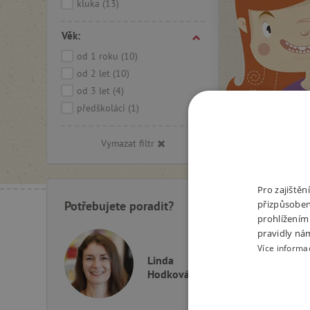
kluka
(13)
Věk:
od 1 roku
(10)
od 2 let
(10)
od 3 let
(4)
předškoláci
(1)
Vymazat filtr
Doporu
Pro zajiště
přizpůsoben
Potřebujete poradit?
prohlížením
pravidly ná
Více informa
Linda
Hodková