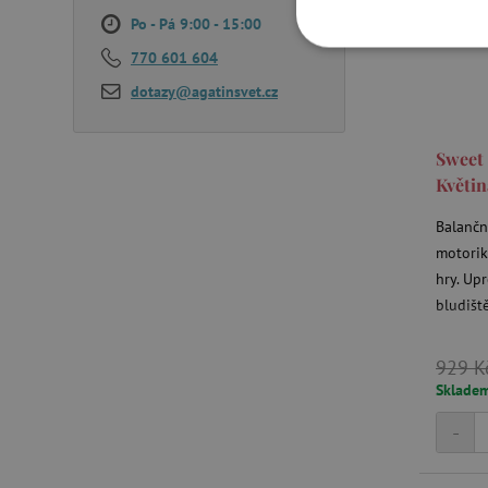
Po - Pá 9:00 - 15:00
NEZBYTNĚ NUTN
770 601 604
dotazy@agatinsvet.cz
FUNKČNÍ SOUBO
Sweet 
Květin
Nezby
Balančn
Nezbytně nutné soubory cook
motorik
bez nezbytně nutných soubo
hry. Up
bludišt
Název
__cf_bm
929 K
Sklade
_lb_ccc
-