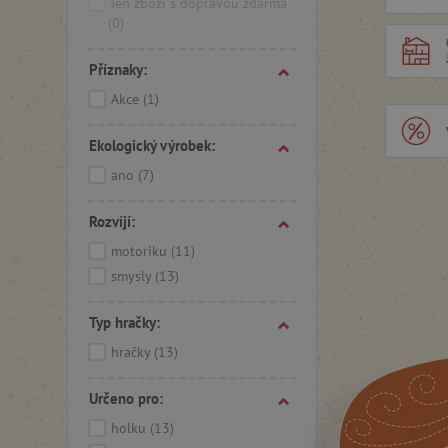
Jen zboží s dopravou zdarma
(0)
Příznaky:
Akce
(1)
Ekologický výrobek:
ano
(7)
Rozvíjí:
motoriku
(11)
smysly
(13)
Typ hračky:
hračky
(13)
Určeno pro:
holku
(13)