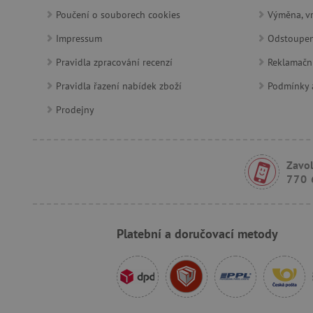
AWSALBCORS
Poučení o souborech cookies
Výměna, vr
Impressum
Odstoupen
_sp_id.f442
Pravidla zpracování recenzí
Reklamačn
Pravidla řazení nabídek zboží
Podmínky a
featureFlagCheckoutExpe
Prodejny
udid
product_filter_remember
Zavol
770 
Provider
Provi
/
Název
Název
Název
Doména
Domé
Platební a doručovací metody
S
smc_dyn_item
COMPASS
Google
Googl
.docs.google
.docs.
smc_dyn_item_code
_cfuvid
.vimeo.com
_ga_9XW4E0XYJX
.agati
com.silverpop.iMAWebCo
_ga
vuid