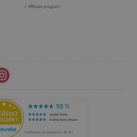
s případy použití CORS po
Affiliate program
lší soubory cookie
í lepivosti založených na
).
 identifikaci zařízení,
e, aby sledovala používání
e Docs zajištěním
k návštěvníci používají
ových stránkách.
om, jak si webové stránky
odkud pocházejí, a
mi k optimalizaci
ování personalizovaných
vu relace.
azení vhodné reklamy.
stránkách.