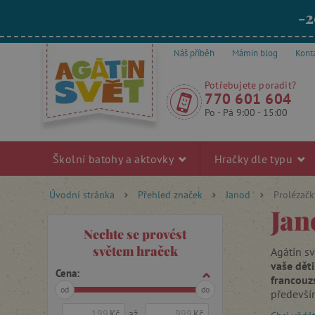
-2
Náš příběh
Mámin blog
Kont
Potřebujete poradit?
770 601 604
Po - Pá 9:00 - 15:00
Školní batohy a aktovky
Hračky dle typu
Úvodní stránka
Přehled značek
Janod
Prolézačk
Jan
Nechte se provést
světem hraček
Agátin sv
vaše děti
Cena:
francouz
od
do
předevš
Kč
až
Kč