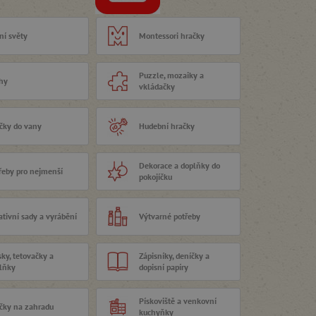
ní světy
Montessori hračky
Puzzle, mozaiky a
hy
vkládačky
čky do vany
Hudební hračky
Dekorace a doplňky do
řeby pro nejmenší
pokojíčku
ativní sady a vyrábění
Výtvarné potřeby
ky, tetovačky a
Zápisníky, deníčky a
lňky
dopisní papíry
Pískoviště a venkovní
čky na zahradu
kuchyňky