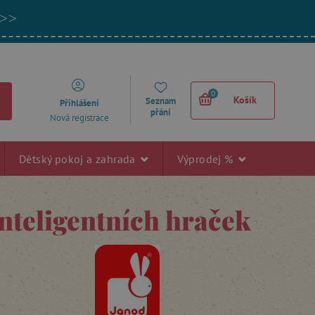
 >>
0
Košík
Seznam
Přihlášení
přání
Nová registrace
Dětský pokoj a zahrada
Výprodej %
nteligentních hraček