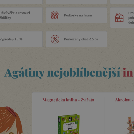
Učící věže a rostoucí
Pro
Podložky na hraní
židličky
poh
dět
Výprodej -15 %
Poškozený obal -15 %
Agátiny nejoblíbenější
in
Magnetická kniha - Zvířata
Akrobat -