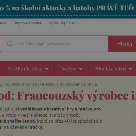
0 % na školní aktovky a batohy PRÁVĚ TEĎ
akty
Doprava a platba
Vyzkoušej si batoh
Hledej
Hračky dle věku
Tvoření
Příroda a sport
y, houpačky a pohybové sestavy do dětského pokoje
od: Francouzský výrobce i
ět přináší
vzdělávací a kreativní hry a hračky
pro
, a proto v naší nabídce nemůže chybět
ská značka Janod
, která se přes 40 let specializuje
ím na
dřevěné hračky
.