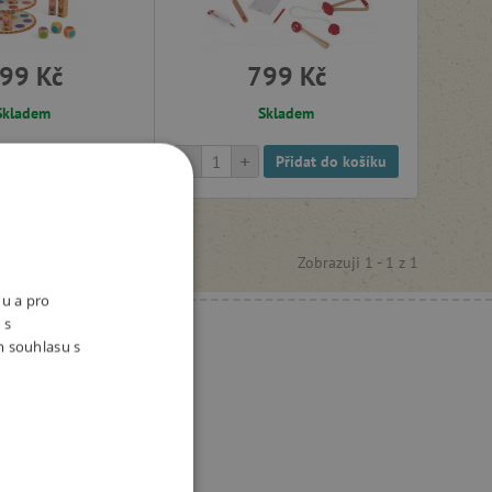
99 Kč
799 Kč
Skladem
Skladem
-
+
Přidat do košíku
Přidat do košíku
Zobrazuji 1 -
1
z
1
nu a pro
 s
m souhlasu s