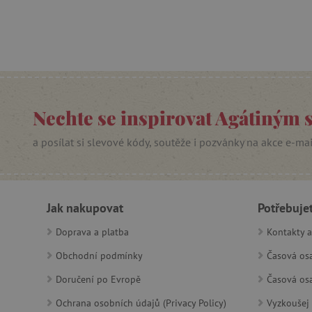
cjConsent
Google Priv
CookieScriptConsent
PHPSESSID
Nechte se inspirovat Agátiným 
__cf_bm
a posílat si slevové kódy, soutěže i pozvánky na akce e-ma
lastVisitedProduct
__cf_bm
Jak nakupovat
Potřebuje
_sp_ses.f442
Doprava a platba
Kontakty a
featureFlagIdentifier
Obchodní podmínky
Časová osa
_lb
Doručení po Evropě
Časová osa
_pinterest_ct_ua
Ochrana osobních údajů (Privacy Policy)
Vyzkoušej 