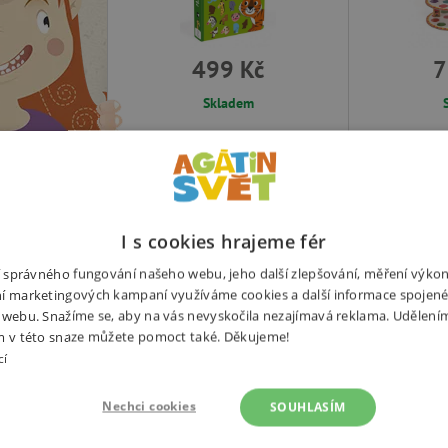
499 Kč
7
Skladem
-
+
-
+
Přidat do košíku
čené
Od nejlevnějšího
Od nejdražšího
Hodnocení
I s cookies hrajeme fér
ní správného fungování našeho webu, jeho další zlepšování, měření výko
í marketingových kampaní využíváme cookies a další informace spojené
 webu. Snažíme se, aby na vás nevyskočila nezajímavá reklama. Udělení
Akce
m v této snaze můžete pomoct také. Děkujeme!
cí
Nechci cookies
SOUHLASÍM