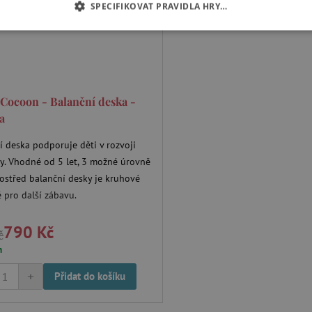
SPECIFIKOVAT PRAVIDLA HRY…
É COOKIES
ANALYTICKÉ COOKIES
MARKETINGOVÉ C
RY
Cocoon - Balanční deska -
a
tně nutné cookies
Analytické cookies
Marketingové cookies
Funkční s
í deska podporuje děti v rozvoji
ie umožňují základní funkce webových stránek, jako je přihlášení uživatele a správa
y. Vhodné od 5 let, 3 možné úrovně
rů cookie správně používat.
rostřed balanční desky je kruhové
Provider
/
ě pro další zábavu.
Vyprší
Popis
Doména
30 minut
Tento soubor cookie se používá k r
Cloudflare Inc.
790 Kč
č
roboty. To je pro web přínosné, a
.vimeo.com
platné zprávy o používání jejich w
m
.agatinsvet.cz
1 rok
Tento soubor cookie se používá k 
+
uživatele s používáním souborů c
Přidat do košíku
stránkách a k zajištění souladu s 
získání souhlasu pro určité kategor