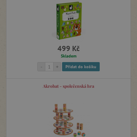
Puzzle, mozaiky a vkládačky
Magnetické hračky
499 Kč
Stavebnice
Skladem
-
+
Přidat do košíku
Hračky do vany
Akrobat - společenská hra
Hudební hračky
Motorické hry a hračky
Odrážedla, chodítka a motorické stolky