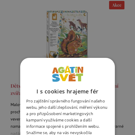
Akce
Dětský ateliér maxi - malování podle čísel - lesní
I s cookies hrajeme fér
zvířata
Pro zajištění správného fungování našeho
Malovat barvou podle čísel zvládne každý. Vydejte se na
webu, jeho další zlepšování, měření výkonu
procházku do lesa a připojte se k mazané lišce a zrzavé
a pro přizpůsobení marketingových
veverce. Uvnitř balení najdete vše, co potřebujete k
kampaní využíváme cookies a další
namalování 2 obrázků. Děti při tvoření rozvinou své výtvarné
informace spojené s prohlížením webu.
Snažíme se, aby na vás nevyskočila
nadání, trpělivost a zručnost.