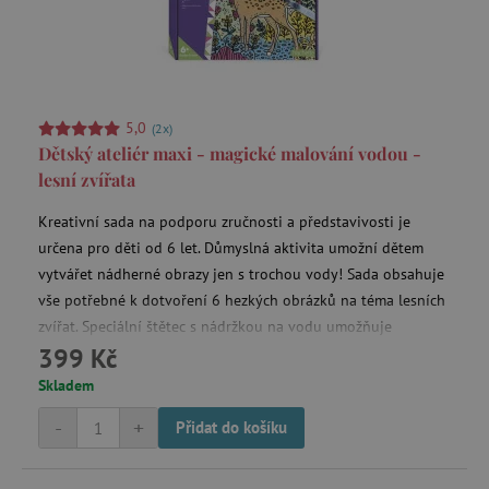
5,0
(2x)
Dětský ateliér maxi - magické malování vodou -
lesní zvířata
Kreativní sada na podporu zručnosti a představivosti je
určena pro děti od 6 let. Důmyslná aktivita umožní dětem
vytvářet nádherné obrazy jen s trochou vody! Sada obsahuje
vše potřebné k dotvoření 6 hezkých obrázků na téma lesních
zvířat. Speciální štětec s nádržkou na vodu umožňuje
399 Kč
postupně uvolňovat barvu v jednotlivých ohraničených
polích každé malby.
Skladem
-
+
Přidat do košíku