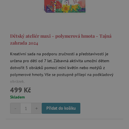
smc_v4_121658
.agatinsvet.cz
Dětský ateliér maxi - polymerová hmota - Tajná
zahrada 2024
smct_session
Universo Online S.A.
(UOL)
.agatinsvet.cz
Kreativní sada na podporu zručnosti a představivosti je
určena pro děti od 7 let. Zábavná aktivita umožní dětem
dotvořit 5 obrázků pomocí mini květin nebo motýlů z
polymerové hmoty. Vše se postupně přilepí na podkladový
obrázek.
499 Kč
visitor-id
Media.net
.media.net
Skladem
CMPS
Casale Media Inc.
-
+
Přidat do košíku
.casalemedia.com
FPID
.agatinsvet.cz