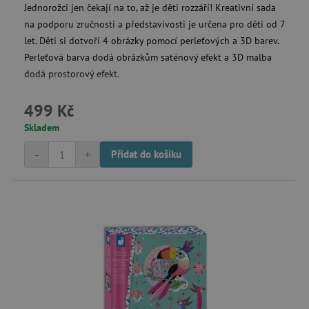
.1rx.io
Jednorožci jen čekají na to, až je děti rozzáří! Kreativní sada
na podporu zručnosti a představivosti je určena pro děti od 7
let. Děti si dotvoří 4 obrázky pomocí perleťových a 3D barev.
Perleťová barva dodá obrázkům saténový efekt a 3D malba
com.silverpop.iMA.page_visit
.agatinsvet.cz
dodá prostorový efekt.
demdex
Adobe Inc.
.demdex.net
499 Kč
Skladem
-
+
Přidat do košíku
smc_spv
.agatinsvet.cz
CMID
Casale Media Inc.
.casalemedia.com
MSPTC
Microsoft
.bat.bing.com