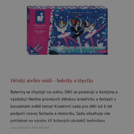
smc_refresh
.agatinsvet.cz
_pin_unauth
Pinterest Inc.
.agatinsvet.cz
Dětský ateliér midi - baletky a třpytky
mv_tokens
exchange.mediavine.com
Baleríny se chystají na scénu. Děti se postarají o kostýmy a
výzdobu! Nechte promluvit dětskou kreativitu a fantazii v
kouzelném světě tance! Kreativní sada pro děti od 6 let
podpoří rozvoj fantazie a motoriku. Sada obsahuje vše
VISITOR_PRIVACY_METADATA
YouTube
.youtube.com
potřebné na výrobu tří krásných obrázků technikou
vysypávání třpytkami.