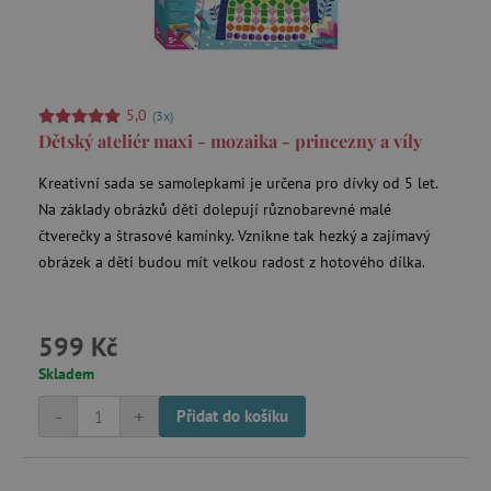
5,0
(3x)
Dětský ateliér maxi - mozaika - princezny a víly
_sp_id.f442
www.agatinsvet.cz
Kreativní sada se samolepkami je určena pro dívky od 5 let.
featureFlagCheckoutExperimentVariant
www.agatinsvet.cz
Na základy obrázků děti dolepují různobarevné malé
udid
.agatinsvet.cz
čtverečky a štrasové kamínky. Vznikne tak hezký a zajímavý
obrázek a děti budou mít velkou radost z hotového dílka.
599 Kč
Skladem
-
+
Přidat do košíku
product_filter_remember
www.agatinsvet.cz