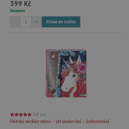
399 Kč
Skladem
test_cookie
Google LLC
.doubleclick.net
-
+
Přidat do košíku
CMPRO
Casale Media Inc.
.casalemedia.com
IDE
Google LLC
.doubleclick.net
MUID
Microsoft Corporation
.bing.com
_fbp
Meta Platform Inc.
.agatinsvet.cz
5,0
(2x)
Dětský ateliér maxi - 3D malování - Jednorožci
_rxuuid
RhythmOne LLC