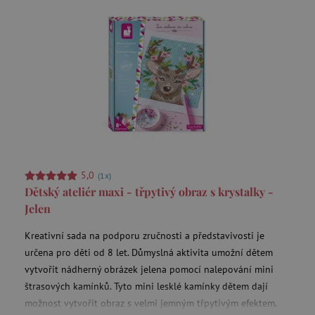
data-c
Media.net
.media.net
FPAU
.agatinsvet.cz
criteo
Outbrain Inc.
exchange.mediavine.com
5,0
(1x)
Dětský ateliér maxi - třpytivý obraz s krystalky -
cto_bundle
.criteo.com
Jelen
Kreativní sada na podporu zručnosti a představivosti je
určena pro děti od 8 let. Důmyslná aktivita umožní dětem
vytvořit nádherný obrázek jelena pomocí nalepování mini
opt_out
.postrelease.com
štrasových kamínků. Tyto mini lesklé kamínky dětem dají
možnost vytvořit obraz s velmi jemným třpytivým efektem.