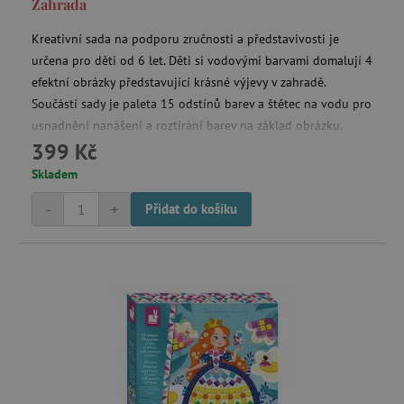
Zahrada
_sp_ses.f442
www.agatinsvet.cz
Kreativní sada na podporu zručnosti a představivosti je
featureFlagIdentifier
www.agatinsvet.cz
určena pro děti od 6 let. Děti si vodovými barvami domalují 4
_lb
.agatinsvet.cz
efektní obrázky představující krásné výjevy v zahradě.
p
Součástí sady je paleta 15 odstínů barev a štětec na vodu pro
usnadnění nanášení a roztírání barev na základ obrázku.
399 Kč
_pinterest_ct_ua
Pinterest Inc.
Skladem
.ct.pinterest.com
-
+
Přidat do košíku
AWSALBCORS
Amazon.com Inc.
www.pages06.net