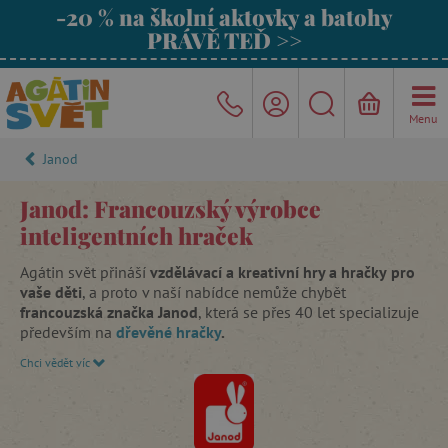
-20 % na školní aktovky a batohy
PRÁVĚ TEĎ >>
Menu
Janod
Janod: Francouzský výrobce
inteligentních hraček
Agátin svět přináší
vzdělávací a kreativní hry a hračky
pro
vaše děti
, a proto v naší nabídce nemůže chybět
francouzská značka Janod
, která se přes 40 let specializuje
především na
dřevěné hračky
.
Chci vědět víc
V oblasti dřevěných hraček je firma Janod na
francouzském trhu naprostou špičkou
. Mimo to vyrábí
také
magnetické hračky
,
překrásné
puzzle
,
okouzlující
hudební nástroje
a