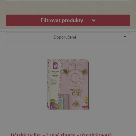
Samolepky
Filtrovat produkty
Masky, tetovačky a doplňky
Doporučené
Zápisníky, deníčky a dopisní papíry
Sportovní hry
Výbava a hračky k vodě
Hračky na zahradu
Pískoviště a venkovní kuchyňky
Dětský atelier - Lapač slunce - třpytivý motýl