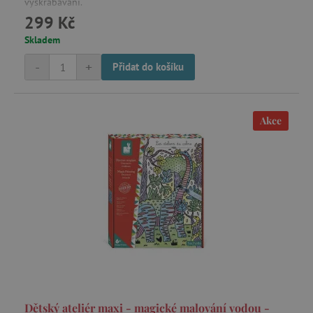
vyškrabávání.
299 Kč
Skladem
-
+
Přidat do košíku
Akce
Dětský ateliér maxi - magické malování vodou -