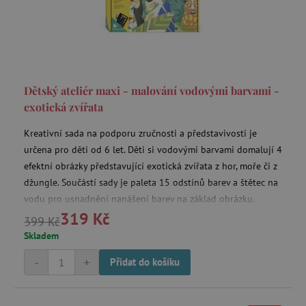
_lb_ccc
.agatinsvet.cz
Dětský ateliér maxi - malování vodovými barvami -
Google Privacy Policy
exotická zvířata
Kreativní sada na podporu zručnosti a představivosti je
určena pro děti od 6 let. Děti si vodovými barvami domalují 4
efektní obrázky představující exotická zvířata z hor, moře či z
džungle. Součástí sady je paleta 15 odstínů barev a štětec na
vodu pro usnadnění nanášení barev na základ obrázku.
319 Kč
399 Kč
Skladem
cjConsent
.agatinsvet.cz
-
+
Přidat do košíku