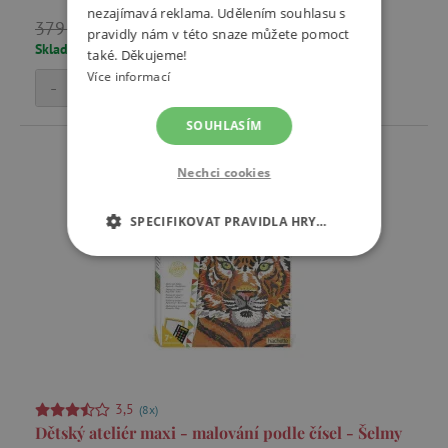
nezajímavá reklama. Udělením souhlasu s
322 Kč
379 Kč
pravidly nám v této snaze můžete pomoct
Skladem
také. Děkujeme!
Více informací
-
+
Přidat do košíku
SOUHLASÍM
Nechci cookies
SPECIFIKOVAT PRAVIDLA HRY…
NEZBYTNĚ NUTNÉ COOKIES
ANALYTICKÉ COOKIES
MARKETINGOVÉ COOKIES
FUNKČNÍ SOUBORY
3,5
(8x)
Dětský ateliér maxi - malování podle čísel - Šelmy