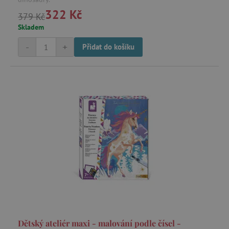
322 Kč
379 Kč
Skladem
-
+
Přidat do košíku
Dětský ateliér maxi - malování podle čísel -