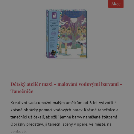
Akce
CookieScriptConsent
CookieScript
www.agatinsvet.cz
Dětský ateliér maxi - malování vodovými barvami -
Tanečniče
PHPSESSID
PHP.net
p
www.agatinsvet.cz
Kreativní sada umožní malým umělcům od 6 let vytvořit 4
krásné obrázky pomocí vodových barev. Krásné tanečnice a
tanečníci už čekají, až ožijí jemné barvy nanášené štětcem!
Obrázky představují taneční scény v opeře, ve městě, na
__cf_bm
Cloudflare Inc.
venkově.
.heureka.cz