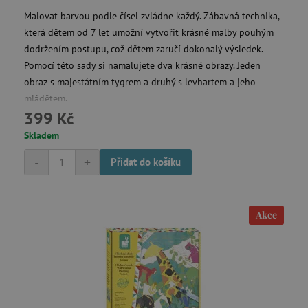
Malovat barvou podle čísel zvládne každý. Zábavná technika,
která dětem od 7 let umožní vytvořit krásné malby pouhým
Nezbytně nutné cookies
dodržením postupu, což dětem zaručí dokonalý výsledek.
Analytické cookies
Marketingové cookies
Pomocí této sady si namalujete dva krásné obrazy. Jeden
Funkční soubory
obraz s majestátním tygrem a druhý s levhartem a jeho
mládětem.
Nezbytně nutné soubory cookie umožňují
základní funkce webových stránek, jako je
399 Kč
přihlášení uživatele a správa účtu. Webové
stránky nelze bez nezbytně nutných souborů
Skladem
cookie správně používat.
-
+
Přidat do košíku
Provider
/
Název
Doména
__cf_bm
Cloudflare Inc.
.vimeo.com
Akce