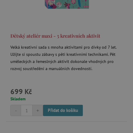
data-c-ts
Media.net
.media.net
Dětský ateliér maxi - 5 kreativních aktivit
ecsession4-
www.agatinsvet.cz
f67e22c6c3dacfc9b77b6b40399abc16
Velká kreativní sada s mnoha aktivitami pro dívky od 7 let.
VISITOR_INFO1_LIVE
Google LLC
.youtube.com
Užijte si spoustu zábavy s pěti kreativními technikami. Pět
uměleckých a řemeslných aktivit dokonale vhodných pro
rozvoj soustředění a manuálních dovedností.
am_tokens_eu-v1
exchange.mediavine.com
699 Kč
Skladem
iutk
Issuu Inc.
-
+
Přidat do košíku
.issuu.com
mv_tokens_eu-v1
Mediavine, Inc.
exchange.mediavine.com