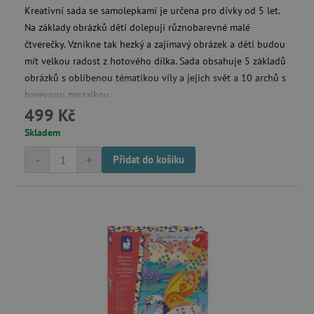
.tremorhub.com
Kreativní sada se samolepkami je určena pro dívky od 5 let.
Na základy obrázků děti dolepují různobarevné malé
čtverečky. Vznikne tak hezký a zajímavý obrázek a děti budou
mít velkou radost z hotového dílka. Sada obsahuje 5 základů
obrázků s oblíbenou tématikou víly a jejich svět a 10 archů s
_uetsid
barevnou mozaikou.
Microsoft Corporation
.agatinsvet.cz
499 Kč
Skladem
-
+
Přidat do košíku
ar_debug
cm.teads.tv
smc_sesn
.agatinsvet.cz
smc_session_id
.agatinsvet.cz