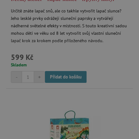
Určitě znáte lapač snů, ale co takhle vytvořit lapač slunce?
Učící věže a rostoucí židličky
Jeho lesklé prvky odrážejí sluneční paprsky a vytvářejí
nádherné světelné efekty v místnosti. S touto kreativní sadou
Podložky na hraní
mohou děti ve věku od 8 let vytvořit svůj vlastní sluneční
lapač krok za krokem podle přiloženého návodu.
Prolézačky, houpačky a pohybové sestavy do dětského pokoje
599 Kč
Skladem
Výprodej -20 %
-
+
Přidat do košíku
Výprodej -15 %
Poškozený obal -15 %