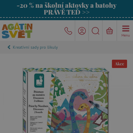
-20 % na školní aktovky a batohy
PRÁVĚ TEĎ >>
Menu
Kreativní sady pro šikuly
Akce