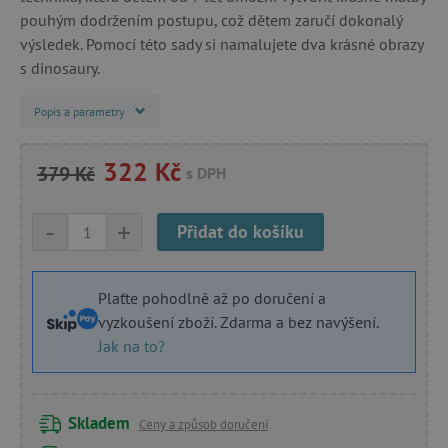
pouhým dodržením postupu, což dětem zaručí dokonalý
výsledek. Pomocí této sady si namalujete dva krásné obrazy
s dinosaury.
Popis a parametry
322 Kč
379 Kč
s DPH
-
+
Přidat do košíku
Plaťte pohodlně až po doručení a
vyzkoušení zboží. Zdarma a bez navýšení.
Jak na to?
Skladem
Ceny a způsob doručení