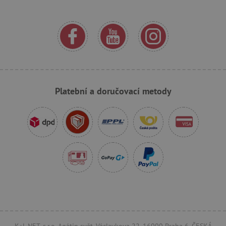
_pinterest_ct_ua
Pinterest Inc.
.ct.pinterest.com
AWSALBCORS
Amazon.com Inc.
www.pages06.net
Platební a doručovací metody
_sp_id.f442
www.agatinsvet.cz
K+L NET, s.r.o. Agátin svět, Václavkova 22, 16000 Praha 6, ČESKÁ