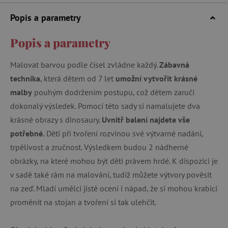
Popis a parametry
Popis a parametry
Malovat barvou podle čísel zvládne každý.
Zábavná
technika
, která dětem od 7 let
umožní vytvořit krásné
malby
pouhým dodržením postupu, což dětem zaručí
dokonalý výsledek. Pomocí této sady si namalujete dva
krásné obrazy s dinosaury.
Uvnitř balení najdete vše
potřebné.
Děti při tvoření rozvinou své výtvarné nadání,
trpělivost a zručnost. Výsledkem budou 2 nádherné
obrázky, na které mohou být děti právem hrdé. K dispozici je
v sadě také rám na malování, tudíž můžete výtvory pověsit
na zeď. Mladí umělci jistě ocení i nápad, že si mohou krabici
proměnit na stojan a tvoření si tak ulehčit.