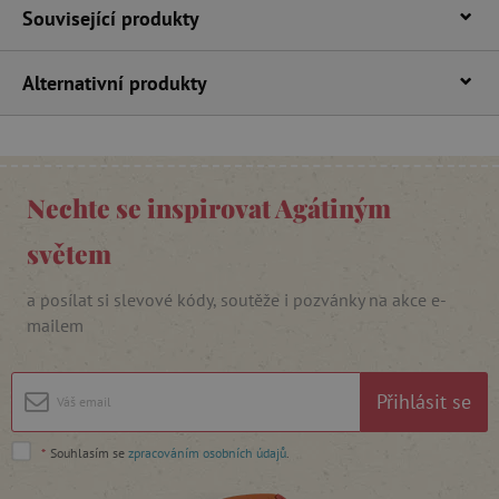
Související produkty
Alternativní produkty
Nechte se inspirovat Agátiným
cjConsent
.agatinsvet.cz
světem
a posílat si slevové kódy, soutěže i pozvánky na akce e-
mailem
CookieScriptConsent
CookieScript
www.agatinsvet.cz
Přihlásit se
*
Souhlasím se
zpracováním osobních údajů
.