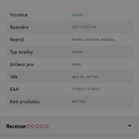
základní funkce webových stránek, jako je
přihlášení uživatele a správa účtu. Webové
stránky nelze bez nezbytně nutných souborů
Výrobce
Janod
cookie správně používat.
Provider
/
Rozměry
Název
19,5 x 23,5 cm
Doména
__cf_bm
Rozvíjí
Cloudflare Inc.
fantazii, tvořivost, motoriku
.vimeo.com
Typ hračky
tvoření
Určeno pro
kluka
Věk
od 6 let, od 9 let
EAN
3700217379827
Kód produktu
Ja07982
_lb_ccc
.agatinsvet.cz
Recenze
Google Privacy Policy