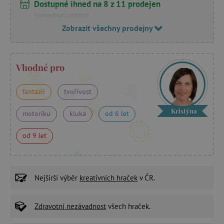
Dostupné ihned na 8 z 11 prodejen
(vyzvednutí zdarma)
Zobrazit všechny prodejny
Vhodné pro
fantazii
tvořivost
Kristýna
motoriku
kluka
od 6 let
od 9 let
Nejširší výběr
kreativních hraček
v ČR.
Zdravotní nezávadnost
všech hraček.