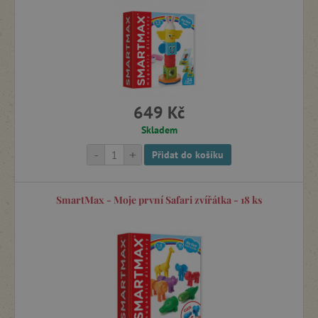
Holandsku a cenu Hračka roku 2012 v Belgii. V r. 2014 a
2015 za ni získal Agátin svět také dvě
významná česká
ocenění: Grand Prix
a
Správná hračka
.
649 Kč
Skladem
-
+
Přidat do košíku
SmartMax - Moje první Safari zvířátka - 18 ks