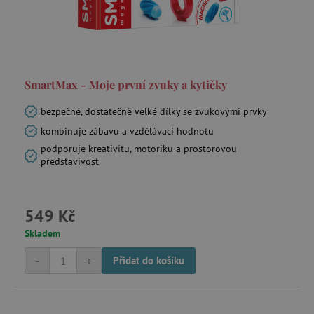
data-c-ts
Media.net
.media.net
SmartMax - Moje první zvuky a kytičky
ecsession4-
www.agatinsvet.cz
f67e22c6c3dacfc9b77b6b40399abc16
bezpečné, dostatečně velké dílky se zvukovými prvky
VISITOR_INFO1_LIVE
Google LLC
.youtube.com
kombinuje zábavu a vzdělávací hodnotu
podporuje kreativitu, motoriku a prostorovou
představivost
am_tokens_eu-v1
exchange.mediavine.com
549 Kč
Skladem
iutk
Issuu Inc.
-
+
Přidat do košíku
.issuu.com
mv_tokens_eu-v1
Mediavine, Inc.
exchange.mediavine.com