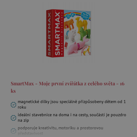
data-c
Media.net
.media.net
FPAU
.agatinsvet.cz
criteo
Outbrain Inc.
exchange.mediavine.com
SmartMax - Moje první zvířátka z celého světa - 16
cto_bundle
.criteo.com
ks
magnetické dílky jsou speciálně přizpůsobeny dětem od 1
roku
ideální stavebnice na doma i na cesty, součástí je pouzdro
opt_out
.postrelease.com
na zip
podporuje kreativitu, motoriku a prostorovou
představivost