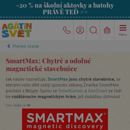
-20 % na školní aktovky a batohy
PRÁVĚ TEĎ >>
Menu
Přehled značek
SmartMax: Chytré a odolné
magnetické stavebnice
Jak název naznačuje,
SmartMax
jsou chytré stavebnice,
se
kterými vaše děti zažijí spoustu zábavy. Značka SmartMax
pochází z Belgie. Spolu se
SmartGames
a
GeoSmart
se řadí
ke
vzdělávacím magnetickým hrám
, jež dokážou strhnout
pozornost každého dítěte.
Chci vědět víc
Smartmax jsou úžasné
stavebnice s magnety
,
které umožňují dětem probádat fascinující svět magnetické
přitažlivosti
zcela bezpečným způsobem.
Jednotlivé dílky