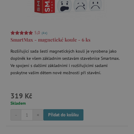
_lb_ccc
.agatinsvet.cz
5,0
(4x)
SmartMax - magnetické koule - 6 ks
Google Privacy Policy
Rozšiřující sada šesti magnetických koulí je vyrobena jako
doplněk ke všem základním sestavám stavebnice Smartmax.
Ve spojení s dalšími základními i rozšiřujícími sadami
poskytne vašim dětem nové možnosti při stavění.
319 Kč
Skladem
cjConsent
.agatinsvet.cz
-
+
Přidat do košíku