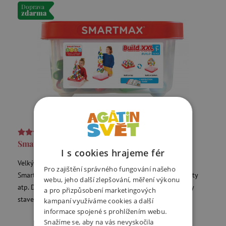
Doprava
zdarma
Oceněno v soutěži Dobrá hračka
5,0
(2x)
SmartMax - Kontejner - 70 ks
I s cookies hrajeme fér
Velký a praktický kontejner obsahující 70 ks stavebnice
Pro zajištění správného fungování našeho
SmartMax. Z této sady děti postaví nádherné stavby, mosty
webu, jeho další zlepšování, měření výkonu
atp. Dno i víko kontejneru mají základny pro různé druhy
a pro přizpůsobení marketingových
staveb. Sada je také ideální pro dětské koutky a školky.
kampaní využíváme cookies a další
informace spojené s prohlížením webu.
Snažíme se, aby na vás nevyskočila