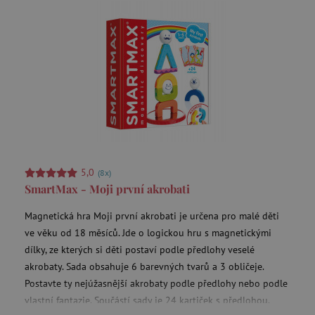
smc_refresh
.agatinsvet.cz
_pin_unauth
Pinterest Inc.
.agatinsvet.cz
5,0
(8x)
SmartMax - Moji první akrobati
mv_tokens
exchange.mediavine.com
Magnetická hra Moji první akrobati je určena pro malé děti
ve věku od 18 měsíců. Jde o logickou hru s magnetickými
dílky, ze kterých si děti postaví podle předlohy veselé
akrobaty. Sada obsahuje 6 barevných tvarů a 3 obličeje.
VISITOR_PRIVACY_METADATA
YouTube
.youtube.com
Postavte ty nejúžasnější akrobaty podle předlohy nebo podle
vlastní fantazie. Součástí sady je 24 kartiček s předlohou.