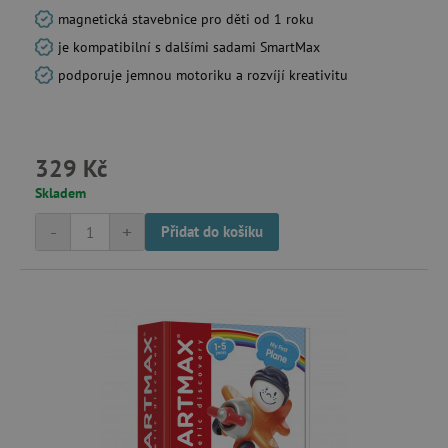
magnetická stavebnice pro děti od 1 roku
_sp_ses.f442
www.agatinsvet.cz
je kompatibilní s dalšími sadami SmartMax
featureFlagIdentifier
www.agatinsvet.cz
podporuje jemnou motoriku a rozvíjí kreativitu
_lb
.agatinsvet.cz
p
329 Kč
_pinterest_ct_ua
Pinterest Inc.
Skladem
.ct.pinterest.com
-
+
Přidat do košíku
AWSALBCORS
Amazon.com Inc.
www.pages06.net