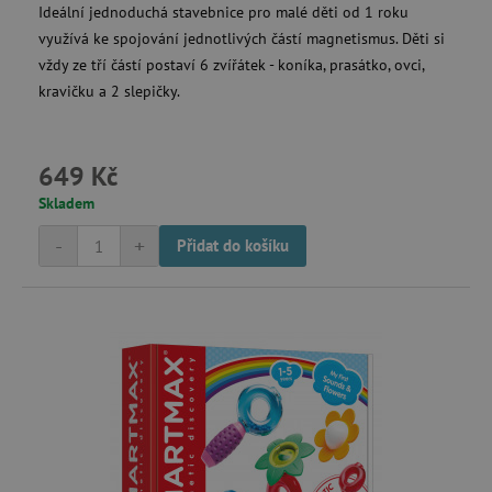
.1rx.io
Ideální jednoduchá stavebnice pro malé děti od 1 roku
využívá ke spojování jednotlivých částí magnetismus. Děti si
vždy ze tří částí postaví 6 zvířátek - koníka, prasátko, ovci,
kravičku a 2 slepičky.
com.silverpop.iMA.page_visit
.agatinsvet.cz
demdex
Adobe Inc.
.demdex.net
649 Kč
Skladem
-
+
Přidat do košíku
smc_spv
.agatinsvet.cz
CMID
Casale Media Inc.
.casalemedia.com
MSPTC
Microsoft
.bat.bing.com