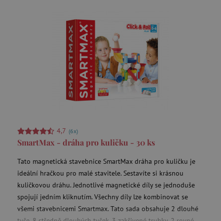
4,7
(6x)
SmartMax - dráha pro kuličku - 30 ks
Tato magnetická stavebnice SmartMax dráha pro kuličku je
ideální hračkou pro malé stavitele. Sestavíte si krásnou
kuličkovou dráhu. Jednotlivé magnetické díly se jednoduše
spojují jedním kliknutím. Všechny díly lze kombinovat se
všemi stavebnicemi Smartmax. Tato sada obsahuje 2 dlouhé
tyče, 8 středně dlouhých tyček, 3 zakřivené trubky, 2 rovné