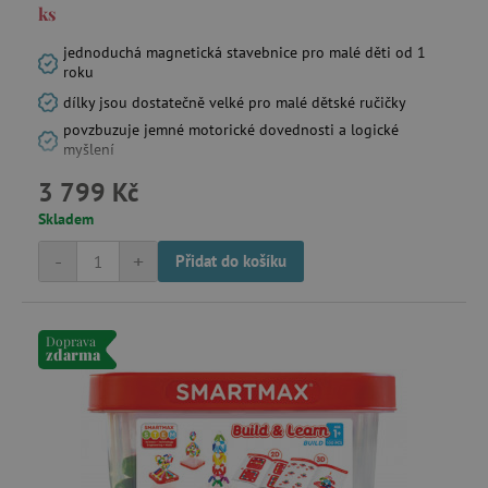
ks
jednoduchá magnetická stavebnice pro malé děti od 1
roku
dílky jsou dostatečně velké pro malé dětské ručičky
povzbuzuje jemné motorické dovednosti a logické
myšlení
3 799 Kč
Skladem
-
+
Přidat do košíku
Doprava
zdarma