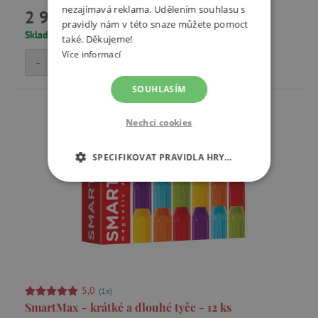
nezajímavá reklama. Udělením souhlasu s
2 999 Kč
pravidly nám v této snaze můžete pomoct
Skladem
také. Děkujeme!
Více informací
-
+
Přidat do košíku
SOUHLASÍM
Nechci cookies
SPECIFIKOVAT PRAVIDLA HRY…
NEZBYTNĚ NUTNÉ COOKIES
ANALYTICKÉ COOKIES
MARKETINGOVÉ COOKIES
FUNKČNÍ SOUBORY
5,0
(1x)
SmartMax - krátké a dlouhé tyče - 12 ks