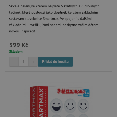
Skvělé balení,ve kterém najdete 6 krátkých a 6 dlouhých
tyčinek, které poslouží jako doplněk ke všem základním
Nezbytně nutné cookies
sestavám stavebnice Smartmax. Ve spojení s dalšími
Analytické cookies
Marketingové cookies
základními i rozšiřujícími sadami poskytne vašim dětem
Funkční soubory
novou inspiraci!
Nezbytně nutné soubory cookie umožňují
základní funkce webových stránek, jako je
599 Kč
přihlášení uživatele a správa účtu. Webové
stránky nelze bez nezbytně nutných souborů
Skladem
cookie správně používat.
-
+
Přidat do košíku
Provider
/
Název
Doména
__cf_bm
Cloudflare Inc.
.vimeo.com