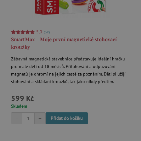
5,0
(3x)
smc_v4_121658
.agatinsvet.cz
SmartMax - Moje první magnetické stohovací
kroužky
smct_session
Universo Online S.A.
(UOL)
.agatinsvet.cz
Zábavná magnetická stavebnice představuje ideální hračku
pro malé děti od 18 měsíců. Přitahování a odpuzování
magnetů je ohromí na jejich cestě za poznáním. Děti si užijí
stohování a skládání kroužků, tak jako nikdy předtím.
599 Kč
visitor-id
Media.net
.media.net
Skladem
CMPS
Casale Media Inc.
-
+
Přidat do košíku
.casalemedia.com
FPID
.agatinsvet.cz