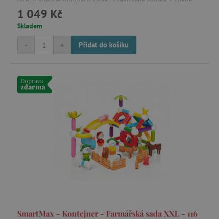
1 049 Kč
trubky, 2 trychtýře, 9 kovových kuliček a 4 panely s otvory.
Skladem
-
+
Přidat do košíku
Doprava
zdarma
SmartMax - Kontejner - Farmářská sada XXL - 116