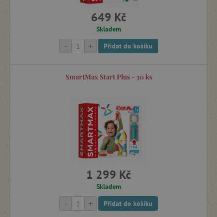
649 Kč
Skladem
-
+
Přidat do košíku
SmartMax Start Plus - 30 ks
1 299 Kč
Skladem
-
+
Přidat do košíku