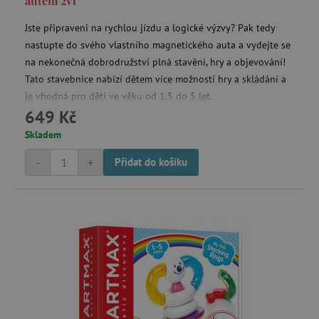
autem 2v1
.tremorhub.com
Jste připraveni na rychlou jízdu a logické výzvy? Pak tedy
nastupte do svého vlastního magnetického auta a vydejte se
na nekonečná dobrodružství plná stavění, hry a objevování!
Tato stavebnice nabízí dětem více možností hry a skládání a
_uetsid
je vhodná pro děti ve věku od 1,5 do 5 let.
Microsoft Corporation
.agatinsvet.cz
649 Kč
Skladem
-
+
Přidat do košíku
ar_debug
cm.teads.tv
smc_sesn
.agatinsvet.cz
smc_session_id
.agatinsvet.cz