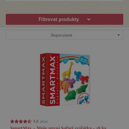
Filtrovat produkty
Doporučené
4,8
(42x)
SmartMax - Moje první Safari zvířátka - 18 ks