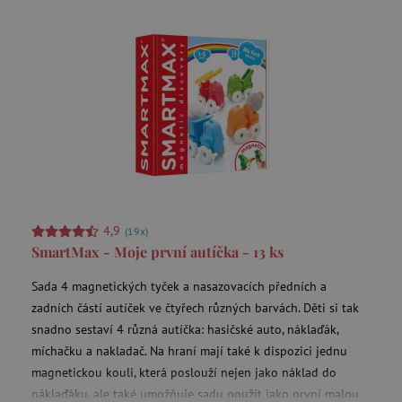
CookieScriptConsent
CookieScript
www.agatinsvet.cz
4,9
(19x)
SmartMax - Moje první autíčka - 13 ks
PHPSESSID
PHP.net
Sada 4 magnetických tyček a nasazovacích předních a
p
www.agatinsvet.cz
zadních částí autíček ve čtyřech různých barvách. Děti si tak
snadno sestaví 4 různá autíčka: hasičské auto, náklaďák,
míchačku a nakladač. Na hraní mají také k dispozici jednu
magnetickou kouli, která poslouží nejen jako náklad do
__cf_bm
Cloudflare Inc.
náklaďáku, ale také umožňuje sadu použít jako první malou
.heureka.cz