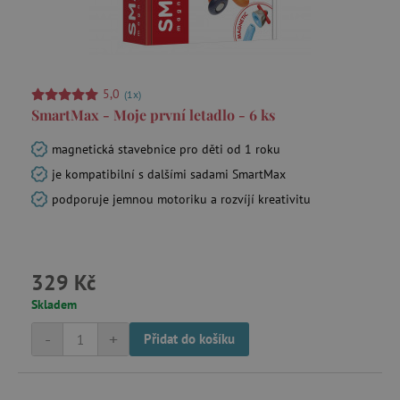
5,0
(1x)
SmartMax - Moje první letadlo - 6 ks
_sp_id.f442
www.agatinsvet.cz
magnetická stavebnice pro děti od 1 roku
featureFlagCheckoutExperimentVariant
www.agatinsvet.cz
je kompatibilní s dalšími sadami SmartMax
udid
.agatinsvet.cz
podporuje jemnou motoriku a rozvíjí kreativitu
329 Kč
Skladem
-
+
Přidat do košíku
product_filter_remember
www.agatinsvet.cz