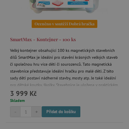
Oceněno v soutěži Dobrá hračka
SmartMax - Kontejner - 100 ks
Velký kontejner obsahující 100 ks magnetických stavebních
dílů SmartMax je ideální pro stavění krásných velkých staveb
či společnou hru více dětí či sourozenců. Tato magnetická
stavebnice představuje ideální hračku pro malé děti. Z této
sady děti postaví nádherné stavby, mosty atp. Je také ideální
pro dětské koutky, školky. Stavebnice je uložena v praktickém
3 999 Kč
kontejneru. Červené víko i dno kontejneru zároveň slouží
jako podkladové desky pro stavby.
Skladem
-
+
Přidat do košíku