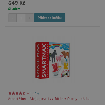
649 Kč
Skladem
test_cookie
Google LLC
.doubleclick.net
-
+
Přidat do košíku
CMPRO
Casale Media Inc.
.casalemedia.com
IDE
Google LLC
.doubleclick.net
MUID
Microsoft Corporation
.bing.com
_fbp
Meta Platform Inc.
.agatinsvet.cz
4,9
(10x)
SmartMax - Moje první zvířátka z farmy - 16 ks
_rxuuid
RhythmOne LLC