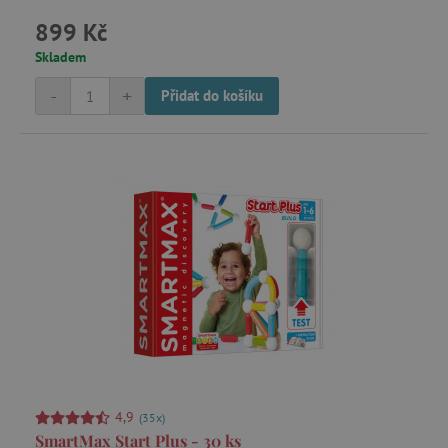
899 Kč
Skladem
-
+
Přidat do košíku
4,9
(35x)
SmartMax Start Plus - 30 ks