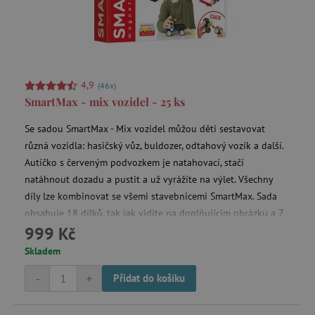
4,9
(46x)
SmartMax - mix vozidel - 25 ks
Se sadou SmartMax - Mix vozidel můžou děti sestavovat
různá vozidla: hasičský vůz, buldozer, odtahový vozík a další.
Autíčko s červeným podvozkem je natahovací, stačí
natáhnout dozadu a pustit a už vyrážíte na výlet. Všechny
díly lze kombinovat se všemi stavebnicemi SmartMax. Sada
obsahuje 18 dílků, tak jak vidíte na doplňujícím obrázku a 7
999 Kč
párů koleček.
Skladem
-
+
Přidat do košíku