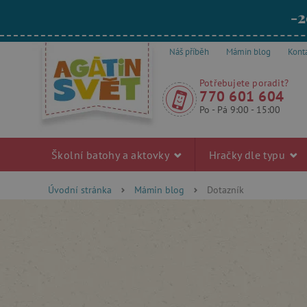
-2
Náš příběh
Mámin blog
Kont
Potřebujete poradit?
770 601 604
Po - Pá 9:00 - 15:00
Školní batohy a aktovky
Hračky dle typu
Úvodní stránka
Mámin blog
Dotazník