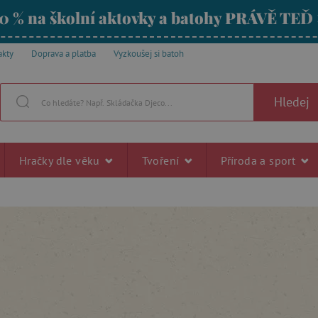
0 % na školní aktovky a batohy PRÁVĚ TEĎ
akty
Doprava a platba
Vyzkoušej si batoh
Hledej
Hračky dle věku
Tvoření
Příroda a sport