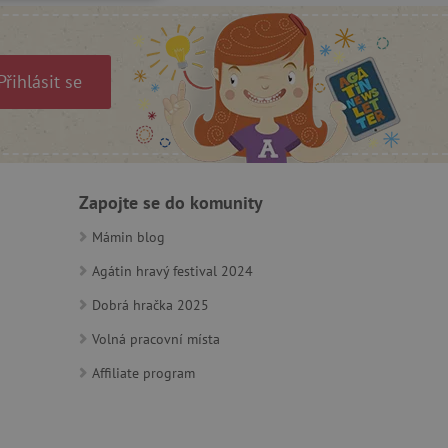
OOKIES
Přihlásit se
oubory
 účtu. Webové stránky nelze
Zapojte se do komunity
Mámin blog
Agátin hravý festival 2024
ozlišení mezi lidmi a
by bylo možné podávat
ebových stránek.
Dobrá hračka 2025
ukládání souhlasu
Volná pracovní místa
ookies na webových
právními požadavky na
ie cookies.
Affiliate program
ukládání souhlasu
 stránkách.
a Cookie-Script.com k