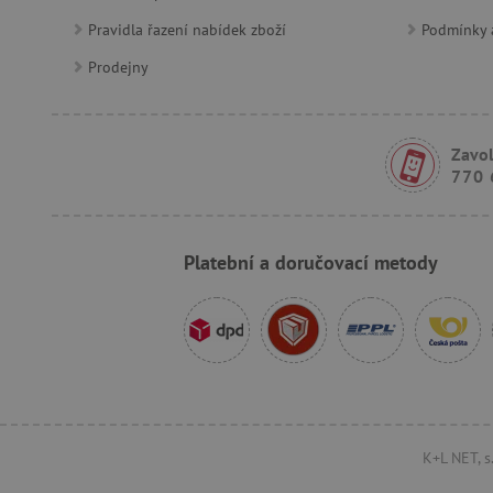
Pravidla řazení nabídek zboží
Podmínky a
Prodejny
PHPSESSID
__cf_bm
Zavol
770 
lastVisitedProduct
__cf_bm
Platební a doručovací metody
_sp_ses.f442
featureFlagIdentifier
_lb
_pinterest_ct_ua
AWSALBCORS
K+L NET, s