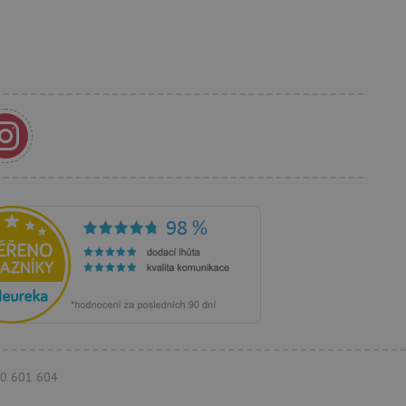
se soubory cookie
 cookie Cookie-Script.com
ný k udržování proměnných
ozlišení mezi lidmi a
by bylo možné podávat
ebových stránek.
ozlišení mezi lidmi a
by bylo možné podávat
ebových stránek.
m zajišťuje hledání na
e vztahu k Pinterest
s případy použití CORS po
770 601 604
lší soubory cookie
í lepivosti založených na