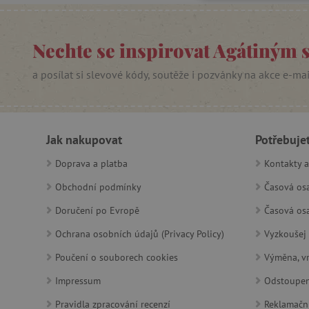
NEZBYTNĚ NUTN
FUNKČNÍ SOUBO
Nechte se inspirovat Agátiným 
a posílat si slevové kódy, soutěže i pozvánky na akce e-ma
Nezby
Nezbytně nutné soubory cook
bez nezbytně nutných soubo
Jak nakupovat
Potřebuje
Doprava a platba
Název
Kontakty a
Obchodní podmínky
Časová osa
__cf_bm
Doručení po Evropě
Časová osa
_lb_ccc
Ochrana osobních údajů (Privacy Policy)
Vyzkoušej 
Poučení o souborech cookies
Výměna, vr
cjConsent
Impressum
Odstoupen
Google Priv
Pravidla zpracování recenzí
Reklamačn
CookieScriptConsent