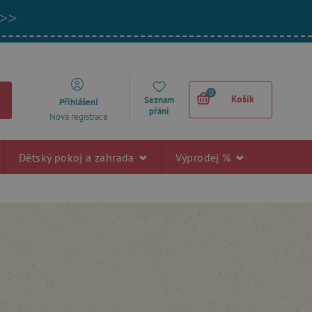
 >>
0
Košík
Seznam
Přihlášení
přání
Nová registrace
Dětský pokoj a zahrada
Výprodej %