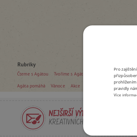
Rubriky
Pro zajiště
Čteme s Agátou
Tvoříme s Agátou
STAHUJ ZDARMA
Ti
přizpůsoben
prohlížením
Agáta pomáhá
Vánoce
Akce
pravidly ná
Více informa
NEJŠIRŠÍ VÝBĚR
KREATIVNÍCH HRAČEK V ČR