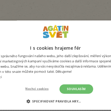
I s cookies hrajeme fér
ní správného fungování našeho webu, jeho další zlepšování, měření výko
py na hry & hračky
Hrajeme si venku
Pravidla her
Rozvíjíme př
í marketingových kampaní využíváme cookies a další informace spojené
 webu. Snažíme se, aby na vás nevyskočila nezajímavá reklama. Udělení
m v této snaze můžete pomoct také. Děkujeme!
cí
Nechci cookies
SOUHLASÍM
ZDRAVOTNÍ NEZÁVADNOST
VŠECH HRAČEK
SPECIFIKOVAT PRAVIDLA HRY…