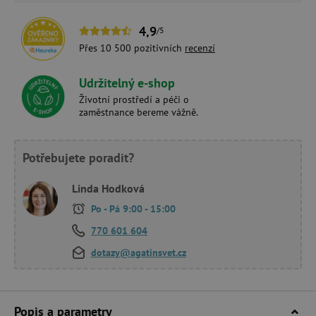
4,9
/5
Přes 10 500 pozitivních
recenzí
Udržitelný e-shop
Životní prostředí a péči o
zaměstnance bereme vážně.
Potřebujete poradit?
Linda Hodková
Po - Pá 9:00 - 15:00
770 601 604
dotazy@agatinsvet.cz
Popis a parametry