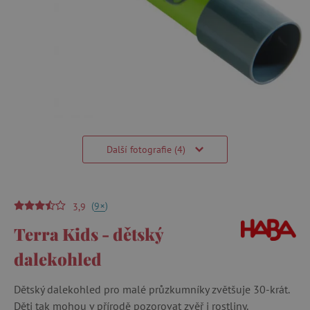
Další fotografie (4)
(
)
+
9
3,9
Terra Kids - dětský
dalekohled
Dětský dalekohled pro malé průzkumníky zvětšuje 30-krát.
Děti tak mohou v přírodě pozorovat zvěř i rostliny.