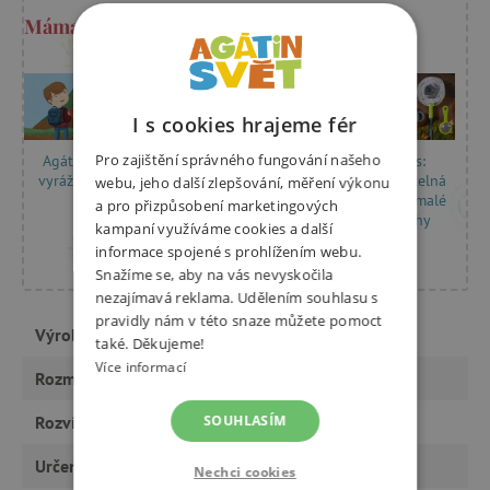
Máma Kristýna radí
I s cookies hrajeme fér
Pro zajištění správného fungování našeho
Terra Kids:
Agáta a Matěj
Pažravo.sk:
Nepostradatelná
vyrážejí do hor
webu, jeho další zlepšování, měření výkonu
Příroda kolem
výbava pro malé
a pro přizpůsobení marketingových
nás je tím
dobrodruhy
kampaní využíváme cookies a další
nejzajímavějším
informace spojené s prohlížením webu.
hřištěm
Snažíme se, aby na vás nevyskočila
nezajímavá reklama. Udělením souhlasu s
pravidly nám v této snaze můžete pomoct
Výrobce
HABA
také. Děkujeme!
Více informací
Rozměry
37 cm
Rozvíjí
SOUHLASÍM
smysly, vědomosti
Určeno pro
holku, kluka
Nechci cookies