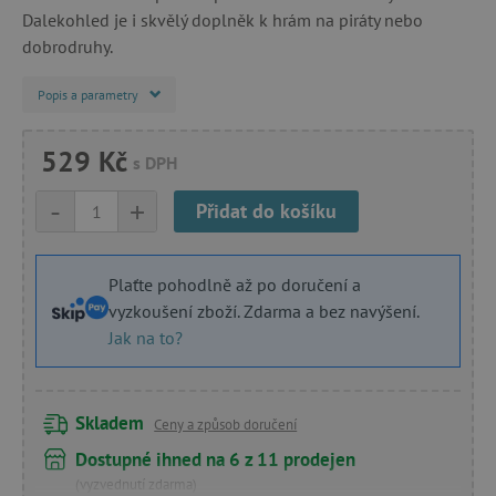
Dalekohled je i skvělý doplněk k hrám na piráty nebo
dobrodruhy.
Popis a parametry
529 Kč
s DPH
-
+
Přidat do košíku
Plaťte pohodlně až po doručení a
vyzkoušení zboží. Zdarma a bez navýšení.
Jak na to?
Skladem
Ceny a způsob doručení
Dostupné ihned na 6 z 11 prodejen
(vyzvednutí zdarma)