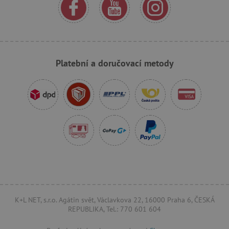
.ct.pinterest.com
AWSALBCORS
Amazon.com Inc.
www.pages06.net
Platební a doručovací metody
_sp_id.f442
www.agatinsvet.cz
K+L NET, s.r.o. Agátin svět, Václavkova 22, 16000 Praha 6, ČESKÁ
REPUBLIKA, Tel.: 770 601 604
featureFlagCheckoutExperimentVariant
www.agatinsvet.cz