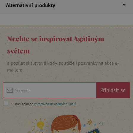
Alternativní produkty
Nechte se inspirovat Agátiným
světem
cjConsent
.agatinsvet.cz
a posílat si slevové kódy, soutěže i pozvánky na akce e-
mailem
Přihlásit se
CookieScriptConsent
CookieScript
www.agatinsvet.cz
*
Souhlasím se
zpracováním osobních údajů
.