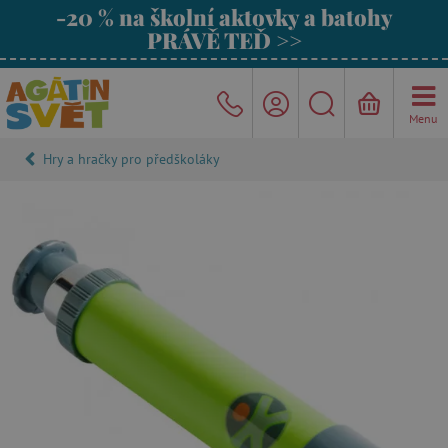
-20 % na školní aktovky a batohy
PRÁVĚ TEĎ >>
Menu
Hry a hračky pro předškoláky