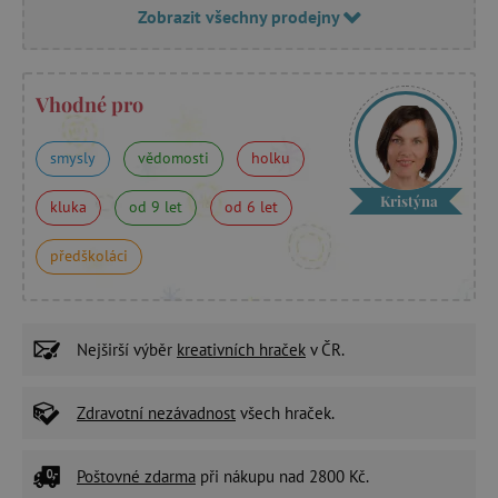
Zobrazit všechny prodejny
Vhodné pro
smysly
vědomosti
holku
Kristýna
kluka
od 9 let
od 6 let
předškoláci
Nejširší výběr
kreativních hraček
v ČR.
Zdravotní nezávadnost
všech hraček.
Poštovné zdarma
při nákupu nad 2800 Kč.