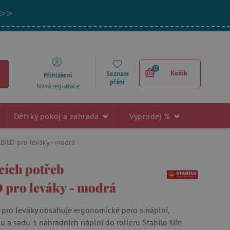
 >>
0
Košík
Seznam
Přihlášení
přání
Nová registrace
Dětský pokoj a zahrada
Výprodej %
BILO pro leváky - modrá
cích potřeb
pro leváky - modrá
o pro leváky obsahuje ergonomické pero s náplní,
u a sadu 3 náhradních náplní do rolleru Stabilo šíře