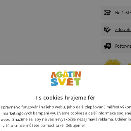
Nejširší
Zdravot
Poštovn
P
U
Ž
I s cookies hrajeme fér
z
ní správného fungování našeho webu, jeho další zlepšování, měření výko
í marketingových kampaní využíváme cookies a další informace spojené
 webu. Snažíme se, aby na vás nevyskočila nezajímavá reklama. Udělení
Související produkty
Alternativní prod
m v této snaze můžete pomoct také. Děkujeme!