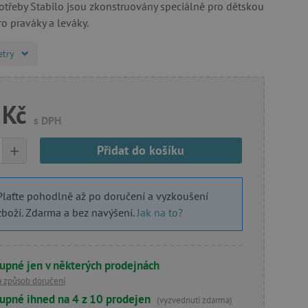
otřeby Stabilo jsou zkonstruovány speciálně pro dětskou
ro praváky a leváky.
etry
 Kč
s DPH
+
Přidat do košíku
Plaťte pohodlně až po doručení a vyzkoušení
zboží. Zdarma a bez navýšení.
Jak na to?
upné jen v některých prodejnách
a způsob doručení
upné ihned na 4 z 10 prodejen
(vyzvednutí zdarma)