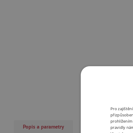
Pro zajiště
přizpůsoben
prohlížením
Popis a parametry
Recenze
pravidly ná