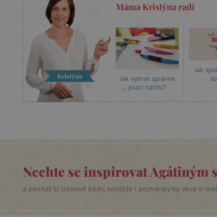
Máma Kristýna radí
_lb_ccc
cjConsent
Google Priv
CookieScriptConsent
Jak spr
Kristýna
t
Jak vybrat správné
psací náčiní?
PHPSESSID
__cf_bm
lastVisitedProduct
Nechte se inspirovat Agátiným 
__cf_bm
a posílat si slevové kódy, soutěže i pozvánky na akce e-ma
_sp_ses.f442
featureFlagIdentifier