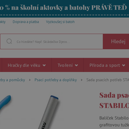
0 % na školní aktovky a batohy PRÁVĚ TEĎ
akty
Doprava a platba
Vyzkoušej si batoh
Hledej
Hračky dle věku
Tvoření
Příroda a sport
řeby a pomůcky
Psací potřeby a doplňky
Sada psacích potřeb STA
Sada psa
STABILO 
Balíček Stabil
grafitovou tužk