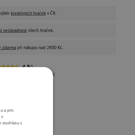
 výběr
kreativních hraček
v ČR.
ní nezávadnost
všech hraček.
é zdarma
při nákupu nad 2800 Kč.
4,9
/5
řes 10 500 pozitivních
recenzí
držitelný e-shop
ivotní prostředí a péči o
aměstnance bereme vážně.
nu a pro
 s
m souhlasu s
ukty