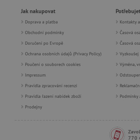
_lb
Jak nakupovat
Potřebuje
_pinterest_ct_ua
Doprava a platba
Kontakty a
Obchodní podmínky
Časová osa
AWSALBCORS
Doručení po Evropě
Časová osa
Ochrana osobních údajů (Privacy Policy)
Vyzkoušej 
_sp_id.f442
Poučení o souborech cookies
Výměna, vr
featureFlagCheckoutExpe
Impressum
Odstoupen
udid
Pravidla zpracování recenzí
Reklamačn
product_filter_remember
Pravidla řazení nabídek zboží
Podmínky a
Prodejny
Provider
Provi
/
Název
Název
Název
Doména
Domé
Zavol
S
smc_dyn_item
COMPASS
Google
Googl
770 
.docs.google
.docs.