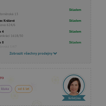
Skladem
obrněnská 13
ec Králové
Skladem
lova 624/6
a 4
Skladem
ankráci 1618/30
a 8
Skladem
lovská 1/67
Zobrazit všechny prodejny
ro
kluka
od 6 let
Kristýna