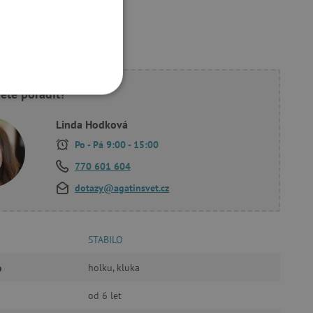
ete poradit?
OOKIES
Linda Hodková
Po - Pá 9:00 - 15:00
770 601 604
dotazy@agatinsvet.cz
oubory
 účtu. Webové stránky nelze
STABILO
o
holku, kluka
ozlišení mezi lidmi a
od 6 let
by bylo možné podávat
ebových stránek.