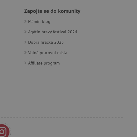
m zajišťuje hledání na
Zapojte se do komunity
e vztahu k Pinterest
Mámin blog
Agátin hravý festival 2024
s případy použití CORS po
lší soubory cookie
í lepivosti založených na
Dobrá hračka 2025
).
Volná pracovní místa
Affiliate program
 identifikaci zařízení,
e, aby sledovala používání
e Docs zajištěním
k návštěvníci používají
ových stránkách.
om, jak si webové stránky