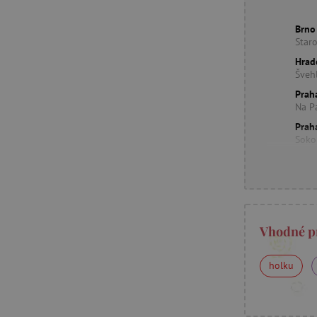
Brno
Star
Hrad
Šveh
Prah
Na P
Prah
Soko
Vhodné p
holku