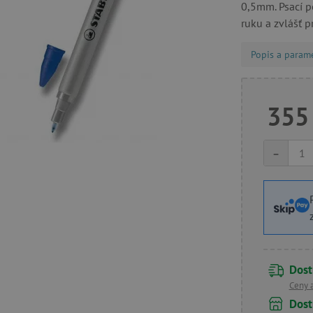
0,5mm. Psací p
ruku a zvlášť p
Popis a param
355
-
Dost
Ceny 
Dost