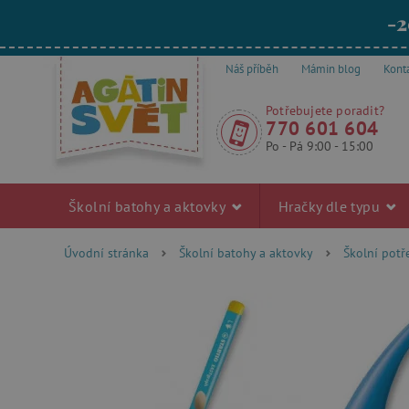
-2
Náš příběh
Mámin blog
Kont
Potřebujete poradit?
770 601 604
Po - Pá 9:00 - 15:00
Školní batohy a aktovky
Hračky dle typu
Úvodní stránka
Školní batohy a aktovky
Školní pot