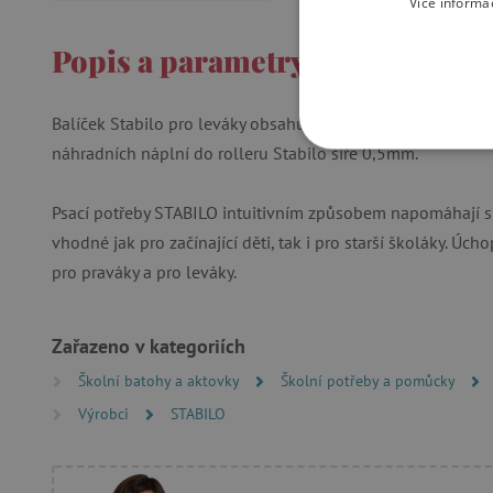
Více informa
Popis a parametry
Balíček Stabilo pro leváky obsahuje ergonomické pero s ná
náhradních náplní do rolleru Stabilo šíře 0,5mm.
NEZBYTNĚ NUTN
FUNKČNÍ SOUBO
Psací potřeby STABILO intuitivním způsobem napomáhají s
vhodné jak pro začínající děti, tak i pro starší školáky. Úc
pro praváky a pro leváky.
Nezby
Zařazeno v kategoriích
Nezbytně nutné soubory cook
bez nezbytně nutných soubo
Školní batohy a aktovky
Školní potřeby a pomůcky
Výrobci
STABILO
Název
__cf_bm