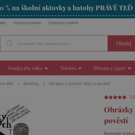
0 % na školní aktovky a batohy PRÁVĚ TEĎ
akty
Doprava a platba
Vyzkoušej si batoh
Hledej
Hračky dle věku
Tvoření
Příroda a sport
pro děti
Komiksy
Obrázky z českých dějin a pověstí
5,
Obrázky 
pověstí
Poznejte histo