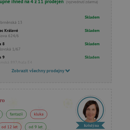
upné ihned na 4 z 11 prodejen
(vyzvednutí zdarma)
Skladem
obrněnská 13
ec Králové
Skladem
lova 624/6
a 8
Skladem
lovská 1/67
a 9
Skladem
imská 897/hala E4
Zobrazit všechny prodejny
ro
fantazii
kluka
Kristýna
od 12 let
od 9 let