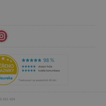
e Docs zajištěním
k návštěvníci používají
ových stránkách.
om, jak si webové stránky
odkud pocházejí, a
mi k optimalizaci
ování personalizovaných
vu relace.
azení vhodné reklamy.
stránkách.
ledování uživatelských
bsahu webových stránek
žeb a obsahu. Může
 uživatelů a preferencích
amních a marketingových
á k řízení uživatelských
 k zapamatování volby
rsonalizovaných funkcí.
je jednoznačně přiřazené
tele a shromažďuje údaje o
mohou být odeslána k
770 601 604
á k identifikaci četnosti
vník přístup k webovým
 návštěvách uživatele na