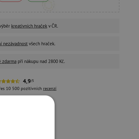
 výběr
kreativních hraček
v ČR.
ní nezávadnost
všech hraček.
é zdarma
při nákupu nad 2800 Kč.
4,9
/5
řes 10 500 pozitivních
recenzí
držitelný e-shop
ivotní prostředí a péči o
aměstnance bereme vážně.