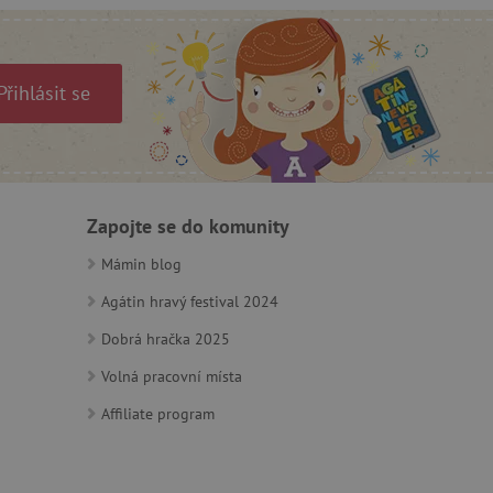
by bylo možné podávat
ebových stránek.
Přihlásit se
m zajišťuje hledání na
e vztahu k Pinterest
s případy použití CORS po
Zapojte se do komunity
lší soubory cookie
í lepivosti založených na
).
Mámin blog
Agátin hravý festival 2024
Dobrá hračka 2025
 identifikaci zařízení,
Volná pracovní místa
e, aby sledovala používání
Affiliate program