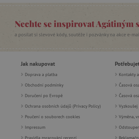
_sp_ses.f442
Nechte se inspirovat Agátiným 
featureFlagIdentifier
_lb
a posílat si slevové kódy, soutěže i pozvánky na akce e-ma
_pinterest_ct_ua
AWSALBCORS
Jak nakupovat
Potřebuje
Doprava a platba
Kontakty a
_sp_id.f442
Obchodní podmínky
Časová osa
featureFlagCheckoutExpe
Doručení po Evropě
Časová osa
udid
Ochrana osobních údajů (Privacy Policy)
Vyzkoušej 
Poučení o souborech cookies
Výměna, vr
product_filter_remember
Impressum
Odstoupen
Pravidla zpracování recenzí
Reklamačn