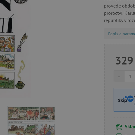
provede období
proroctví, Karl
republiky v roc
Popis a param
329
-
Skl