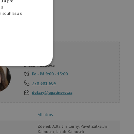
nu a pro
 s
m souhlasu s
ete poradit?
Linda Hodková
OOKIES
Po - Pá 9:00 - 15:00
770 601 604
dotazy@agatinsvet.cz
oubory
Albatros
 účtu. Webové stránky nelze
Zdeněk Adla, Jiří Černý, Pavel Zátka, Jiří
Kalousek, Jakub Kalousek