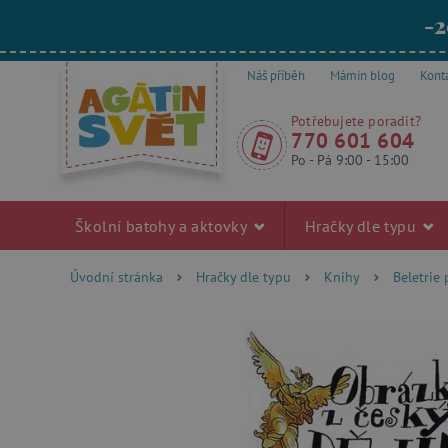
-2
Náš příběh
Mámin blog
Kont
Potřebujete poradit?
770 601 604
Po - Pá 9:00 - 15:00
Školní batohy a aktovky
Hračky dle typu
Úvodní stránka
Hračky dle typu
Knihy
Beletrie 