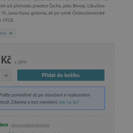
m od příchodu praotce Čecha, přes Bivoje, Libušino
a IV., Jana Husa, golema, až po vznik Československé
e 1918.
etry
 Kč
s DPH
+
Přidat do košíku
Plaťte pohodlně až po doručení a vyzkoušení
zboží. Zdarma a bez navýšení.
Jak na to?
adem
Ceny a způsob doručení