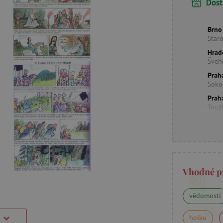
Dost
Brno
Star
Hrad
Šveh
Prah
Soko
Prah
Touž
Vhodné p
vědomosti
holku