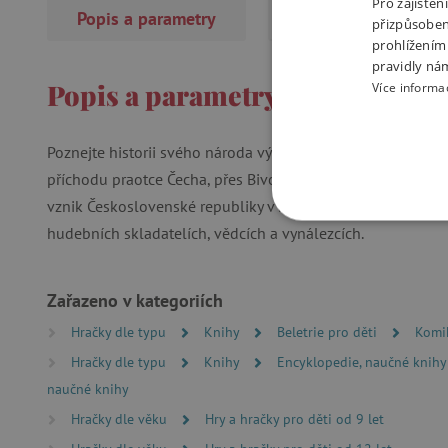
Pro zajiště
Popis a parametry
Recenze
(2×)
přizpůsoben
prohlížením
pravidly ná
Popis a parametry
Více informa
Poznejte historii svého národa výstižnou a hravou formo
příchodu praotce Čecha, přes Bivoje, Libušino proroctví, Ka
vznik Československé republiky v roce 1918. Nechybí infor
NEZBYTNĚ NUTN
hudebních skladatelích, vědcích a vynálezcích.
FUNKČNÍ SOUBO
Zařazeno v kategoriích
Hračky dle typu
Knihy
Beletrie pro děti
Komi
Hračky dle typu
Knihy
Encyklopedie, naučné knihy
Nezby
naučné knihy
Nezbytně nutné soubory cook
Hračky dle věku
Hry a hračky pro děti od 9 let
bez nezbytně nutných soubo