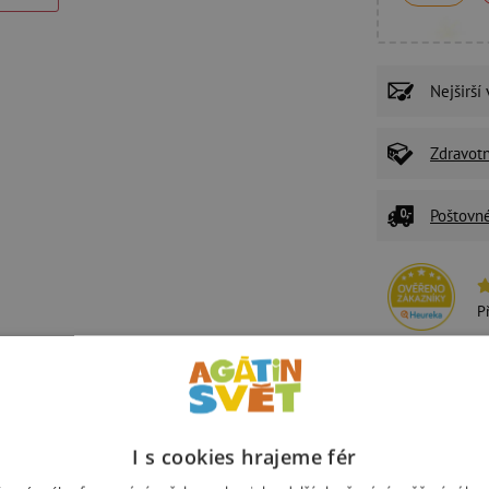
Nejširší
Zdravot
Poštovn
P
U
Ž
z
I s cookies hrajeme fér