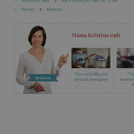
Hračky dle věku
Hry a hračky pro děti od 12 let
Název
Výrobci
Albatros
__cf_bm
_lb_ccc
Máma Kristýna radí
cjConsent
Google Priv
CookieScriptConsent
7 ti
Tipy na knížky pro
Kristýna
motivov
náročné teenagery
č
PHPSESSID
__cf_bm
lastVisitedProduct
__cf_bm