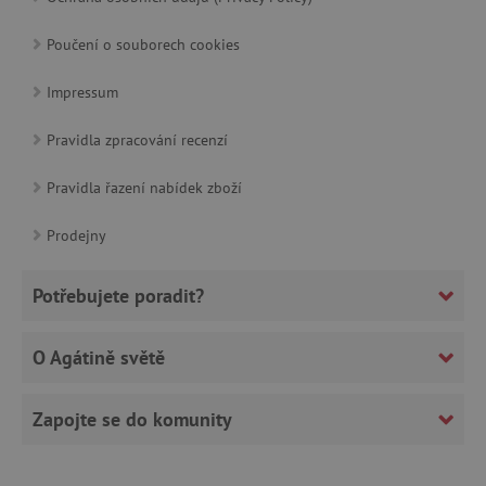
Poučení o souborech cookies
Impressum
_lb_ccc
.agatinsvet.cz
Google Privacy Policy
Pravidla zpracování recenzí
Pravidla řazení nabídek zboží
Prodejny
Potřebujete poradit?
O Agátině světě
Zapojte se do komunity
cjConsent
.agatinsvet.cz