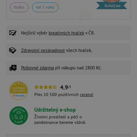
Kristýna
holku
od 1 roku
Nejširší výběr
kreativních hraček
v ČR.
Zdravotní nezávadnost
všech hraček.
Poštovné zdarma
při nákupu nad 2800 Kč.
4,9
/5
Přes 10 500 pozitivních
recenzí
Udržitelný e-shop
Životní prostředí a péči o
zaměstnance bereme vážně.