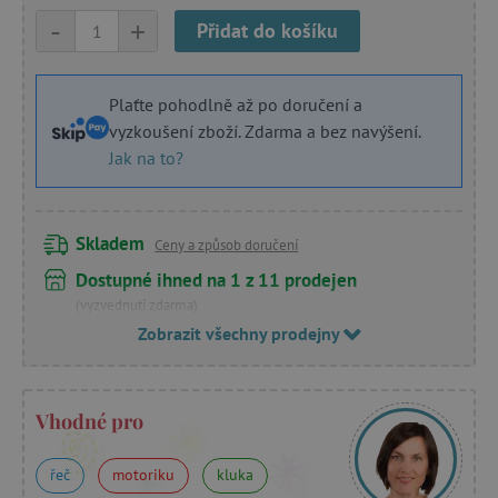
-
+
Přidat do košíku
Plaťte pohodlně až po doručení a
vyzkoušení zboží. Zdarma a bez navýšení.
Jak na to?
Skladem
Ceny a způsob doručení
Dostupné ihned na 1 z 11 prodejen
(vyzvednutí zdarma)
Zobrazit všechny prodejny
Vhodné pro
řeč
motoriku
kluka