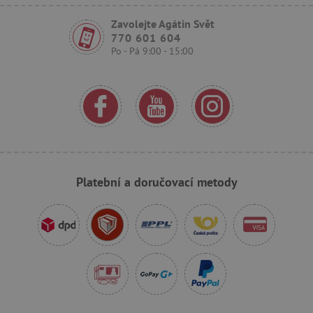
Zavolejte Agátin Svět
770 601 604
Po - Pá 9:00 - 15:00
CookieScriptConsent
CookieScript
www.agatinsvet.cz
Platební a doručovací metody
PHPSESSID
PHP.net
www.agatinsvet.cz