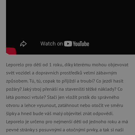
Leporelo pro děti od 1 roku, díky kterému mohou objevovat
svět vozidel a dopravních prostředků velmi zábavným
způsobem. Tú, tú, copak to přijíždí a troubí? Co jezdí hasit
požáry? Jaký stroj přenáší na staveništi těžké náklady? Co
létá pomocí vrtule? Stačí jen vložit prstík do správného
otvoru a lehce vysunout, zatáhnout nebo otočit ve směru
šipky a hned bude váš malý objevitel znát odpovědi.
Leporelo je určeno pro nejmenší děti od jednoho roku a má
pevné stránky s posuvnými a otočnými prvky, a tak si naši