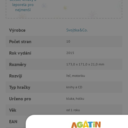
leporela pro
nejmenší
Výrobce
Svojtka&Co.
Počet stran
10
Rok vydání
2015
Rozměry
173,0 x 171,0 x 21,0 mm
Rozvíjí
řeč, motoriku
Typ hračky
knihy a CD
Určeno pro
kluka, holku
Věk
od 1 roku
EAN
9788025617403