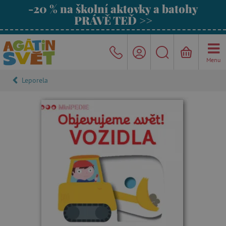
-20 % na školní aktovky a batohy
PRÁVĚ TEĎ >>
Menu
Leporela