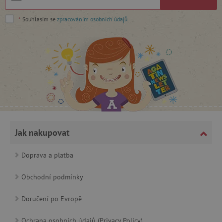
MARKETINGOVÉ COOKIES
*
Souhlasím se
zpracováním osobních údajů
.
FUNKČNÍ SOUBORY
Nezbytně nutné cookies
Analytické cookies
Marketingové cookies
Funkční soubory
Nezbytně nutné soubory cookie umožňují základní funkce we
stránek, jako je přihlášení uživatele a správa účtu. Webové strá
nelze bez nezbytně nutných souborů cookie správně používat.
Jak nakupovat
Provider
/
Název
Doména
Doprava a platba
__cf_bm
Cloudflare Inc.
.vimeo.com
Obchodní podmínky
Doručení po Evropě
Ochrana osobních údajů (Privacy Policy)