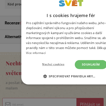
Kód produktu
0194842
I s cookies hrajeme fér
Recenze
Pro zajištění správného fungování našeho webu, jeho 
zlepšování, měření výkonu a pro přizpůsobení
marketingových kampaní využíváme cookies a další
Alternativní produkty
informace spojené s prohlížením webu. Snažíme se, ab
vás nevyskočila nezajímavá reklama. Udělením souhla
pravidly nám v této snaze můžete pomoct také. Děku
Více informací
Nechte se inspirovat Agátiným
Nechci cookies
SOUHLASÍM
světem
SPECIFIKOVAT PRAVIDLA HRY…
a posílat si slevové kódy, soutěže i pozvánky na akce e-
NEZBYTNĚ NUTNÉ COOKIES
mailem
ANALYTICKÉ COOKIES
Přihlásit se