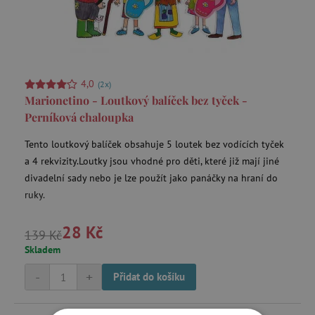
Stejné pohádkové postavičky zažívají všechno jinak. Také
konec pohádky je jiný a pro znalce pohádek snad i zcela
překvapivý.
Veškeré loutky mají oboustranný potisk. Vodí se pomocí
dřevěných či plastových tyček.
Manipulace s loutkami je
4,0
(2x)
velice snadná.
Zvládnou je obsluhovat děti od tří let.
Marionetino - Loutkový balíček bez tyček -
Perníková chaloupka
Tento loutkový balíček obsahuje 5 loutek bez vodících tyček
a 4 rekvizity.Loutky jsou vhodné pro děti, které již mají jiné
divadelní sady nebo je lze použít jako panáčky na hraní do
ruky.
28 Kč
139 Kč
Skladem
-
+
Přidat do košíku