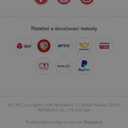
Platební a doručovací metody
cjConsent
.agatinsvet.cz
CookieScriptConsent
CookieScript
www.agatinsvet.cz
K+L NET, s.r.o. Agátin svět, Václavkova 22, 16000 Praha 6, ČESKÁ
REPUBLIKA, Tel.: 770 601 604
Profesionální e-shop na míru od
Shopsys.cz