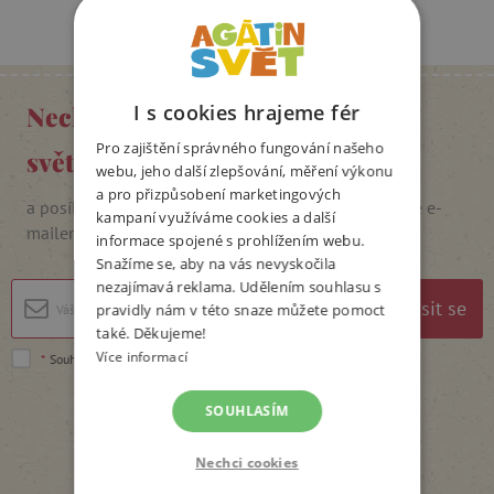
Nechte se inspirovat Agátiným
I s cookies hrajeme fér
Pro zajištění správného fungování našeho
světem
webu, jeho další zlepšování, měření výkonu
a pro přizpůsobení marketingových
a posílat si slevové kódy, soutěže i pozvánky na akce e-
kampaní využíváme cookies a další
mailem
informace spojené s prohlížením webu.
Snažíme se, aby na vás nevyskočila
nezajímavá reklama. Udělením souhlasu s
Přihlásit se
pravidly nám v této snaze můžete pomoct
také. Děkujeme!
Více informací
*
Souhlasím se
zpracováním osobních údajů
.
SOUHLASÍM
Nechci cookies