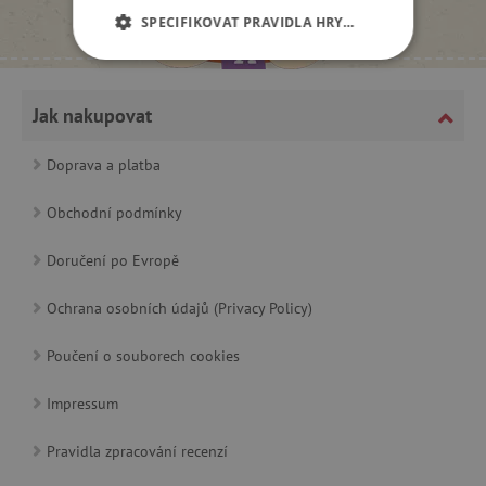
SPECIFIKOVAT PRAVIDLA HRY…
NEZBYTNĚ NUTNÉ COOKIES
Jak nakupovat
ANALYTICKÉ COOKIES
Doprava a platba
MARKETINGOVÉ COOKIES
Obchodní podmínky
FUNKČNÍ SOUBORY
Doručení po Evropě
Ochrana osobních údajů (Privacy Policy)
Nezbytně nutné cookies
Poučení o souborech cookies
Analytické cookies
Marketingové cookies
Funkční soubory
Impressum
Nezbytně nutné soubory cookie umožňují
základní funkce webových stránek, jako je
Pravidla zpracování recenzí
přihlášení uživatele a správa účtu. Webové
stránky nelze bez nezbytně nutných souborů