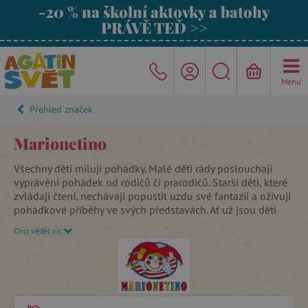
-20 % na školní aktovky a batohy
PRÁVĚ TEĎ >>
Menu
Přehled značek
Marionetino
Všechny děti milují pohádky. Malé děti rády poslouchají
vyprávění pohádek od rodičů či prarodičů. Starší děti, které
zvládají čtení, nechávají popustit uzdu své fantazii a oživují
pohádkové příběhy ve svých představách. Ať už jsou děti
malé či o něco větší, všechny se chtějí stát pohádkovými
Chci vědět víc
hrdiny a porazit zlo dobrem.
Loutková divadla
jim pomáhají
proniknout hlouběji do děje.
Divadlo
totiž umožňuje
vypravěči i divákům kdykoliv do děje vstoupit a ovlivnit
ho. Při vyprávění pohádky vypravěč zapojuje svou fantazii,
učí se improvizovat, komunikovat s publikem i kreativně
myslet
. Děti si během hraní s loutkovým