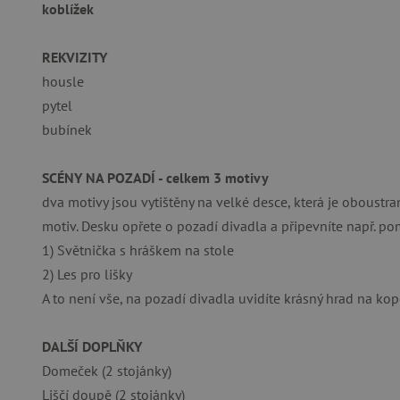
_sp_ses.f442
koblížek
featureFlagIdentifier
REKVIZITY
_lb
housle
_pinterest_ct_ua
pytel
bubínek
AWSALBCORS
SCÉNY NA POZADÍ - celkem 3 motivy
_sp_id.f442
dva motivy jsou vytištěny na velké desce, která je oboustra
motiv. Desku opřete o pozadí divadla a připevníte např. po
featureFlagCheckoutExpe
1) Světnička s hráškem na stole
udid
2) Les pro lišky
A to není vše, na pozadí divadla uvidíte krásný hrad na kopc
product_filter_remember
DALŠÍ DOPLŇKY
Domeček (2 stojánky)
Provider
Provi
/
Název
Název
Liščí doupě (2 stojánky)
Název
Doména
Domé