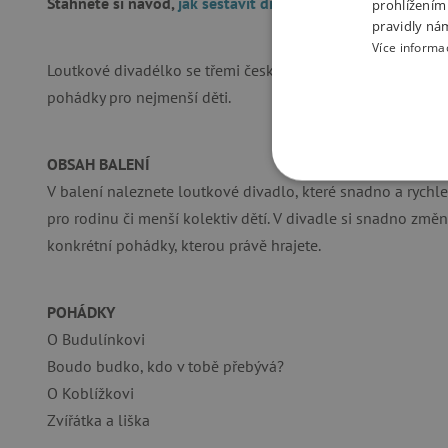
Stáhněte si návod,
jak sestavit divadlo
.
prohlížením
pravidly ná
Více informa
Loutkové divadélko se třemi českými pohádkami. Loutkové 
pohádky pro nejmenší děti.
OBSAH BALENÍ
NEZBYTNĚ NUTN
V balení naleznete loutkové divadlo, které snadno a rychle s
pro rodinu či menší kolektiv dětí. V divadle si snadno změn
FUNKČNÍ SOUBO
konkrétní pohádky, kterou právě hrajete.
POHÁDKY
Nezby
O Budulínkovi
Boudo budko, kdo v tobě přebývá?
Nezbytně nutné soubory cook
bez nezbytně nutných soubo
O Koblížkovi
Zvířátka a liška
Název