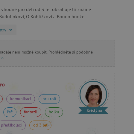
 vhodné pro děti od 3 let obsahuje tři známé
udulínkovi, O Koblížkovi a Boudo budko.
etry
 nadále není možné koupit. Prohlédněte si podobné
de
.
ro
komunikaci
hru rolí
Kristýna
řeč
fantazii
holku
předškoláci
od 3 let