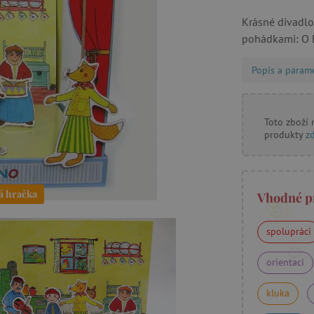
Krásné divadlo
pohádkami: O B
Popis a param
Toto zboží
produkty
z
á hračka
Vhodné p
spolupráci
orientaci
kluka