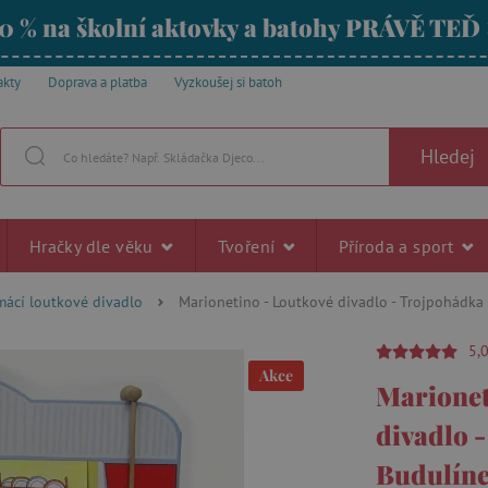
0 % na školní aktovky a batohy PRÁVĚ TEĎ
akty
Doprava a platba
Vyzkoušej si batoh
Hledej
Hračky dle věku
Tvoření
Příroda a sport
ácí loutkové divadlo
Marionetino - Loutkové divadlo - Trojpohádka
5,
Akce
Marionet
divadlo 
Budulín