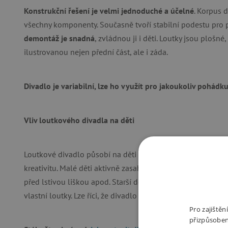
Konstrukční řešení je velmi jednoduché a účelné
. Korpus 
všechny komponenty. Současně tvoří stabilní podestu pro po
demontáž je snadná
, zvládnou ji i děti. Loutky jsou plošn
ilustrovanou nejen přední část, ale i záda.
Divadlo je variabilní, lze ho využít pro jakoukoliv pohádku
Vliv loutkového divadla na děti
Loutkové divadlo působí na děti velmi pozitivně a rozvíjí př
kreativitu. Malé děti aktivně zasahují do děje, mluví s lout
před lstivou liškou apod. Starší děti často vymýšlejí už vlast
vlastní loutky. Lze říci, že divadlo rozvíjí u dětí slovní záso
Pro zajiště
přizpůsoben