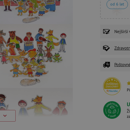
od 6 let
Nejširší
Zdravot
Poštovn
P
U
Ž
)
z