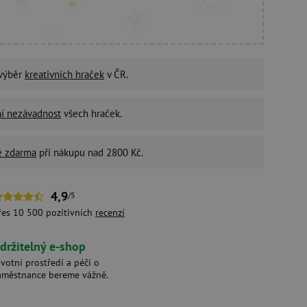
 výběr
kreativních hraček
v ČR.
ní nezávadnost
všech hraček.
é zdarma
při nákupu nad 2800 Kč.
4,9
/5
řes 10 500 pozitivních
recenzí
držitelný e-shop
ivotní prostředí a péči o
aměstnance bereme vážně.