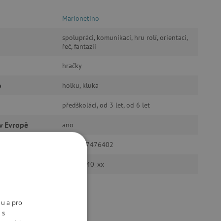
Marionetino
spolupráci, komunikaci, hru rolí, orientaci,
řeč, fantazii
hračky
o
holku, kluka
předškoláci, od 3 let, od 6 let
v Evropě
ano
8594157476402
ktu
div_47640_xx
nu a pro
 s