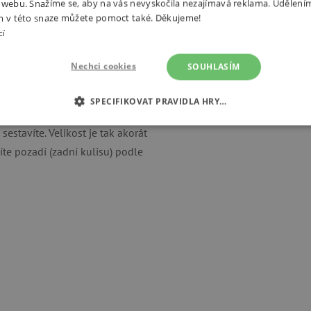
 webu. Snažíme se, aby na vás nevyskočila nezajímavá reklama. Udělení
m v této snaze můžete pomoct také. Děkujeme!
cí
divadlo a tři půvabné české
Nechci cookies
SOUHLASÍM
SPECIFIKOVAT PRAVIDLA HRY…
É COOKIES
ANALYTICKÉ COOKIES
MARKETINGOVÉ C
estavíte. Velikost je tak akorát
íte pozadí (zadní kulisu) podle
RY
tně nutné cookies
Analytické cookies
Marketingové cookies
Funkční s
ie umožňují základní funkce webových stránek, jako je přihlášení uživatele a správa
rů cookie správně používat.
Provider
/
Vyprší
Popis
Doména