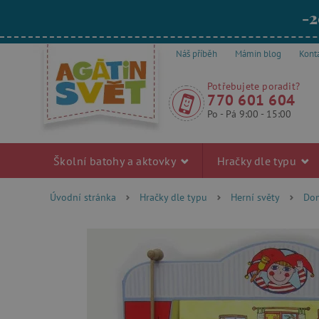
-2
Náš příběh
Mámin blog
Kont
Potřebujete poradit?
770 601 604
Po - Pá 9:00 - 15:00
Školní batohy a aktovky
Hračky dle typu
Úvodní stránka
Hračky dle typu
Herní světy
Dom