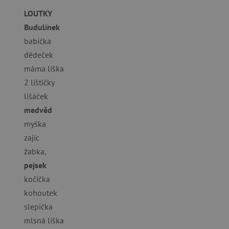
__cf_bm
LOUTKY
Budulínek
_lb_ccc
babička
dědeček
máma liška
cjConsent
2 lištičky
Google Priv
CookieScriptConsent
lišáček
medvěd
myška
PHPSESSID
zajíc
žabka,
__cf_bm
pejsek
kočička
lastVisitedProduct
kohoutek
__cf_bm
slepička
mlsná liška