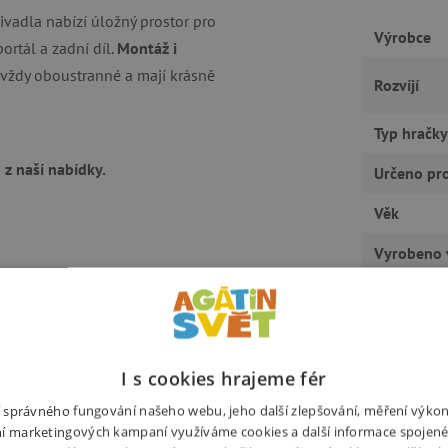
divadla nabízí úložný prostor pro
Výrobce
rtál a zadní díl.
Montáž i
é, vždy oboustranné a mají krásně
Rozvíjí
Typ hračky
 z naší nabídky.
Určeno pr
Věk
Vyrobeno 
EAN
edevším jejich fantazii a
kami, snaží se zachránit Budulínka
Kód produ
ní příběhy, pro které si vyrábějí
I s cookies hrajeme fér
bu, paměť, kreativitu a fantazii.
ní správného fungování našeho webu, jeho další zlepšování, měření výko
í marketingových kampaní využíváme cookies a další informace spojené