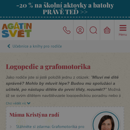
-20 % na školní aktovky a batohy
PRÁVĚ TEĎ >>
Menu
Učebnice a knihy pro rodiče
Logopedie a grafomotorika
Jako rodiče jste si jistě položili jednu z otázek:
"
Mluví mé dítě
správně? Mohlo by mluvit lépe?
Budou mu spolužáci a
učitelé, po nástupu dítěte do první třídy, rozumět?
"
Možná
již se svým dítětem navštěvujete logopedickou poradnu nebo ji
zvažujete navštívit.
Chci vědět víc
Máma Kristýna radí
V Agátině světě jsme pro vás připravili řadu
logopedických
knih
a pracovních sešitů zaměřených na zlepšení výslovnosti,
zlepšení vyjadřovacích schopností a rozvoj slovní zásoby vašich
Stáhněte si zdarma: Grafomotorika pro