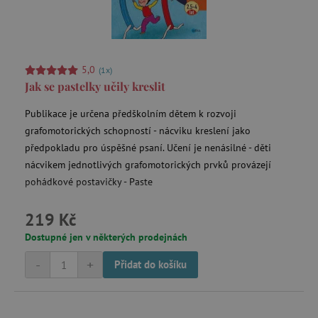
5,0
(1x)
Jak se pastelky učily kreslit
Publikace je určena předškolním dětem k rozvoji
grafomotorických schopností - nácviku kreslení jako
předpokladu pro úspěšné psaní. Učení je nenásilné - děti
nácvikem jednotlivých grafomotorických prvků provázejí
pohádkové postavičky - Paste
219 Kč
Dostupné jen v některých prodejnách
-
+
Přidat do košíku