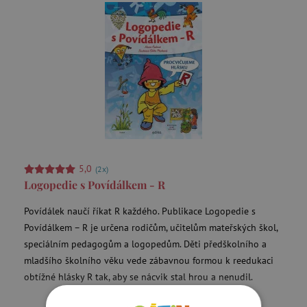
5,0
(2x)
Logopedie s Povídálkem - R
Povídálek naučí říkat R každého. Publikace Logopedie s
Povídálkem – R je určena rodičům, učitelům mateřských škol,
speciálním pedagogům a logopedům. Děti předškolního a
mladšího školního věku vede zábavnou formou k reedukaci
obtížné hlásky R tak, aby se nácvik stal hrou a nenudil.