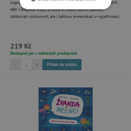
Logopedická cvičení na doma i do školky, která budou bavit
děti i dospělé! Kluci a holky si rozšíří slovní zásobu,
NEZBYTNĚ NUTNÉ COOKIES
zdokonalí výslovnost, ale i běžnou komunikaci a vyjadřování.
ANALYTICKÉ COOKIES
MARKETINGOVÉ COOKIES
219 Kč
FUNKČNÍ SOUBORY
Dostupné jen v některých prodejnách
-
+
Přidat do košíku
Nezbytně nutné cookies
Analytické cookies
Marketingové cookies
Funkční soubory
Nezbytně nutné soubory cookie umožňují
základní funkce webových stránek, jako je
přihlášení uživatele a správa účtu. Webové
stránky nelze bez nezbytně nutných souborů
cookie správně používat.