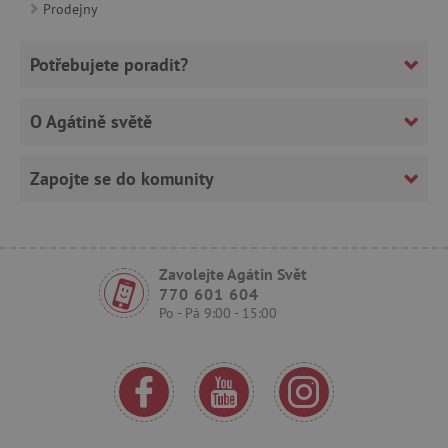
ar_debug
cm.teads.tv
Prodejny
Potřebujete poradit?
smc_sesn
.agatinsvet.cz
O Agátině světě
Zapojte se do komunity
smc_session_id
.agatinsvet.cz
Zavolejte Agátin Svět
770 601 604
Po - Pá 9:00 - 15:00
smc_v4_121658
.agatinsvet.cz
smct_session
Universo Online S.A.
(UOL)
.agatinsvet.cz