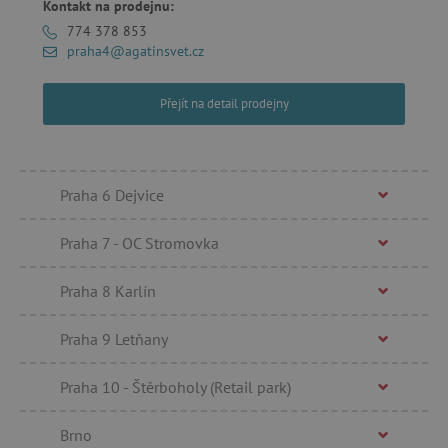
Kontakt na prodejnu:
774 378 853
praha4@agatinsvet.cz
AWSALBCORS
Amazon.com Inc.
www.pages06.net
Přejít na detail prodejny
Praha 6 Dejvice
Praha 7 - OC Stromovka
Praha 8 Karlín
Praha 9 Letňany
_sp_id.f442
www.agatinsvet.cz
Praha 10 - Štěrboholy (Retail park)
featureFlagCheckoutExperimentVariant
www.agatinsvet.cz
udid
.agatinsvet.cz
Brno