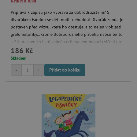
králem lesa
Příprava k zápisu jako výprava za dobrodružstvím? S
divočákem Fandou se děti nudit nebudou! Divočák Fanda je
postaven před výzvu, která ho otestuje, a to nejen v oblasti
grafomotoriky…Kromě dobrodružného příběhu nabízí tento
sešit pracovních listů zejména cílená uvolňovací cvičení pro
186 Kč
ruku, úkoly na posílení koncentrace a rozvoj zrakového
rozlišování.
Skladem
-
+
Přidat do košíku