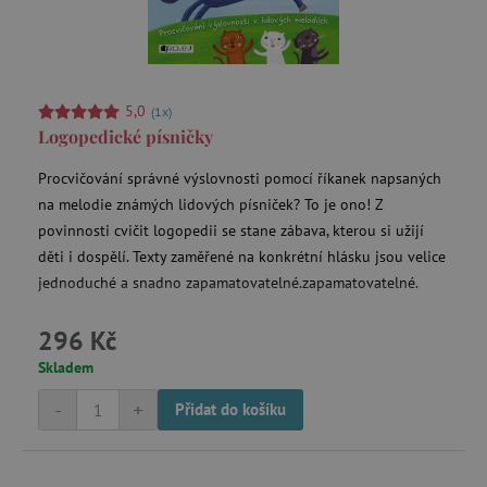
5,0
(1x)
Logopedické písničky
Procvičování správné výslovnosti pomocí říkanek napsaných
na melodie známých lidových písniček? To je ono! Z
povinnosti cvičit logopedii se stane zábava, kterou si užijí
děti i dospělí. Texty zaměřené na konkrétní hlásku jsou velice
jednoduché a snadno zapamatovatelné.zapamatovatelné.
296 Kč
Skladem
-
+
Přidat do košíku