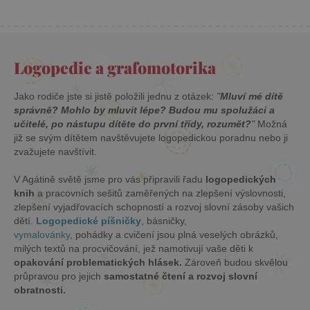
Logopedie a grafomotorika
cjConsent
.agatinsvet.cz
Jako rodiče jste si jistě položili jednu z otázek:
"
Mluví mé dítě
správně? Mohlo by mluvit lépe?
Budou mu spolužáci a
učitelé, po nástupu dítěte do první třídy, rozumět?
"
Možná
již se svým dítětem navštěvujete logopedickou poradnu nebo ji
zvažujete navštívit.
V Agátině světě jsme pro vás připravili řadu
logopedických
CookieScriptConsent
CookieScript
knih
a pracovních sešitů zaměřených na zlepšení výslovnosti,
www.agatinsvet.cz
zlepšení vyjadřovacích schopností a rozvoj slovní zásoby vašich
dětí.
Logopedické píšničky
, básničky,
vymalovánky
, pohádky a cvičení jsou plná veselých obrázků,
milých textů na procvičování, jež namotivují vaše děti k
opakování problematických hlásek.
Zároveň budou skvělou
průpravou pro jejich
samostatné čtení a rozvoj slovní
obratnosti.