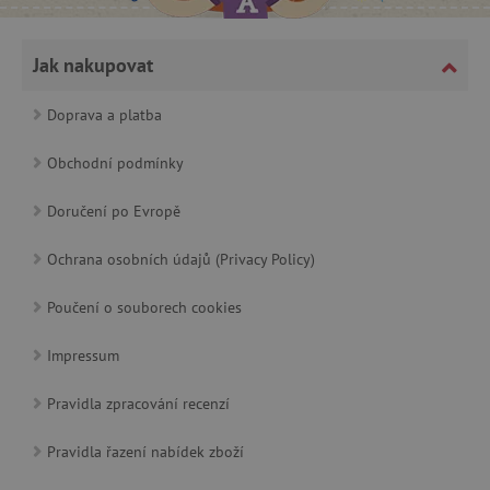
.adform.net
návštěvnosti
ve službě
google
analytics.
Jak nakupovat
Doprava a platba
ecvisits4-
www.agatinsvet.cz
f67e22c6c3dacfc9b77b6b40399abc16
Obchodní podmínky
sid
.seznam.cz
Doručení po Evropě
tvid
Tremor Video DSP
.tremorhub.com
Ochrana osobních údajů (Privacy Policy)
Poučení o souborech cookies
Impressum
_uetsid
Microsoft Corporation
Pravidla zpracování recenzí
.agatinsvet.cz
Pravidla řazení nabídek zboží