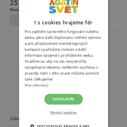
252 Kč
Dostupné jen v některých prodejnách
-
+
Přidat do košíku
I s cookies hrajeme fér
Pro zajištění správného fungování našeho
webu, jeho další zlepšování, měření výkonu
a pro přizpůsobení marketingových
kampaní využíváme cookies a další
informace spojené s prohlížením webu.
Snažíme se, aby na vás nevyskočila
nezajímavá reklama. Udělením souhlasu s
pravidly nám v této snaze můžete pomoct
také. Děkujeme!
Více informací
SOUHLASÍM
Nechci cookies
Zábavná logopedie
SPECIFIKOVAT PRAVIDLA HRY…