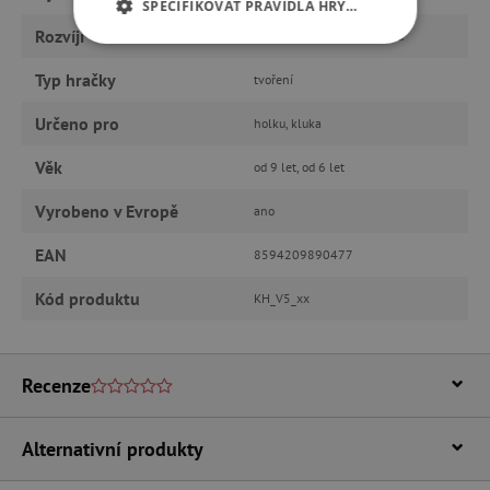
SPECIFIKOVAT PRAVIDLA HRY…
Rozvíjí
tvořivost, fantazii, motoriku
NEZBYTNĚ NUTNÉ COOKIES
Typ hračky
tvoření
ANALYTICKÉ COOKIES
Určeno pro
holku, kluka
MARKETINGOVÉ COOKIES
Věk
od 9 let, od 6 let
FUNKČNÍ SOUBORY
Vyrobeno v Evropě
ano
EAN
8594209890477
Kód produktu
KH_V5_xx
Nezbytně nutné cookies
Analytické cookies
Marketingové cookies
Funkční soubory
Recenze
Nezbytně nutné soubory cookie umožňují
základní funkce webových stránek, jako je
Alternativní produkty
přihlášení uživatele a správa účtu. Webové
stránky nelze bez nezbytně nutných souborů
cookie správně používat.