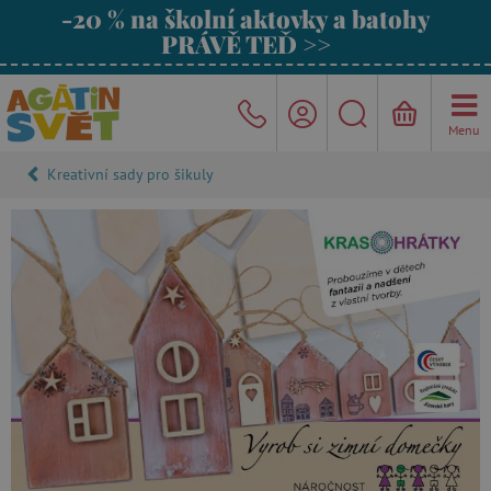
-20 % na školní aktovky a batohy
PRÁVĚ TEĎ >>
Menu
Kreativní sady pro šikuly