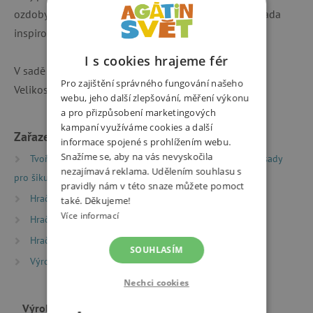
ozdoby, semínka, lesní plody, korálky, proto vznikla řada
inspirovaná přírodou.
I s cookies hrajeme fér
V sadě je vše, co potřebujete ke kreativnímu tvoření.
Pro zajištění správného fungování našeho
Velikost dekorací: výška 5-8 cm, šířka 3-6 cm.
webu, jeho další zlepšování, měření výkonu
a pro přizpůsobení marketingových
kampaní využíváme cookies a další
Zařazeno v kategoriích
informace spojené s prohlížením webu.
Snažíme se, aby na vás nevyskočila
Tvoření
Kreativní sady a vyrábění
Kreativní sady
nezajímavá reklama. Udělením souhlasu s
pro šikuly
pravidly nám v této snaze můžete pomoct
Hračky dle věku
Hry a hračky pro děti od 6 let
také. Děkujeme!
Více informací
Hračky dle věku
Hry a hračky pro děti od 9 let
Hračky dle typu
SOUHLASÍM
Výrobci
Krasohrátky
Nechci cookies
Výrobce
Krasohrátky