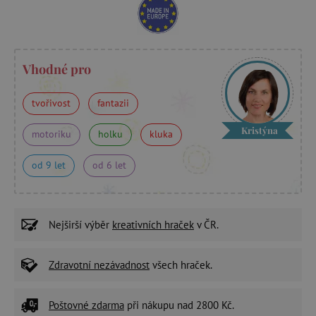
Vhodné pro
tvořivost
fantazii
Kristýna
motoriku
holku
kluka
od 9 let
od 6 let
Nejširší výběr
kreativních hraček
v ČR.
Zdravotní nezávadnost
všech hraček.
Poštovné zdarma
při nákupu nad 2800 Kč.