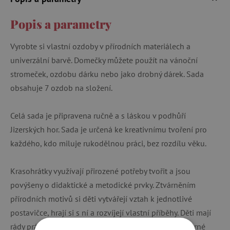
Popis a parametry
Vyrobte si vlastní ozdoby v přírodních materiálech a
univerzální barvě. Domečky můžete použít na vánoční
stromeček, ozdobu dárku nebo jako drobný dárek. Sada
obsahuje 7 ozdob na složení.
Celá sada je připravena ručně a s láskou v podhůří
Jizerských hor. Sada je určená ke kreativnímu tvoření pro
každého, kdo miluje rukodělnou práci, bez rozdílu věku.
Krasohrátky využívají přirozené potřeby tvořit a jsou
povýšeny o didaktické a metodické prvky. Ztvárněním
přírodních motivů si děti vytvářejí vztah k jednotlivé
postavičce, hrají si s ní a rozvíjejí vlastní příběhy. Děti mají
rády práci s přírodními materiály, baví je používat titěrné