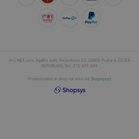
.onesignal.com
K+L NET, s.r.o. Agátin svět, Václavkova 22, 16000 Praha 6, ČESKÁ
REPUBLIKA, Tel.: 770 601 604
_sp_ses.f442
www.agatinsvet.cz
featureFlagIdentifier
www.agatinsvet.cz
Profesionální e-shop na míru od
Shopsys.cz
_lb
.agatinsvet.cz
_pinterest_ct_ua
Pinterest Inc.
.ct.pinterest.com