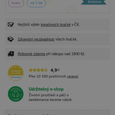
Kristýna
holku
od 2 let
Nejširší výběr
kreativních hraček
v ČR.
Zdravotní nezávadnost
všech hraček.
Poštovné zdarma
při nákupu nad 2800 Kč.
4,9
/5
Přes 10 500 pozitivních
recenzí
Udržitelný e-shop
Životní prostředí a péči o
zaměstnance bereme vážně.