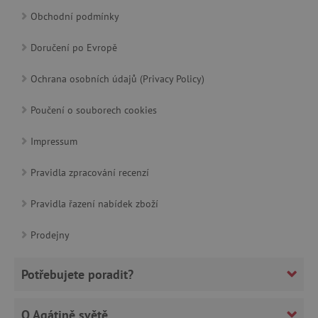
Obchodní podmínky
Doručení po Evropě
cjConsent
.agatinsvet.cz
Ochrana osobních údajů (Privacy Policy)
Poučení o souborech cookies
Impressum
CookieScriptConsent
CookieScript
Pravidla zpracování recenzí
www.agatinsvet.cz
Pravidla řazení nabídek zboží
Prodejny
Potřebujete poradit?
O Agátině světě