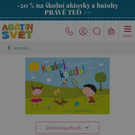
-20 % na školní aktovky a batohy
PRÁVĚ TEĎ >>
Menu
Leporela
Další fotografie (8)