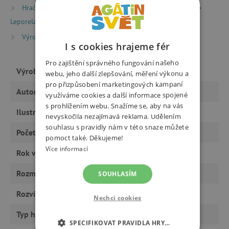
Hračky dle typu
Knihy
Knížky pro nejmenší
Leporela
Výrobci
Mladá Fronta
I s cookies hrajeme fér
Pro zajištění správného fungování našeho
Výrobce
Mladá Fronta
webu, jeho další zlepšování, měření výkonu a
pro přizpůsobení marketingových kampaní
Autor
Daniela Krolupperová
využíváme cookies a další informace spojené
s prohlížením webu. Snažíme se, aby na vás
Ilustrátor
Andrea Tachezy
nevyskočila nezajímavá reklama. Udělením
souhlasu s pravidly nám v této snaze můžete
Počet stran
12
pomoct také. Děkujeme!
Více informací
Rok vydání
2009
Rozměry
165 x 240 x 10 mm
SOUHLASÍM
Rozvíjí
řeč, fantazii
Nechci cookies
Typ hračky
knihy a CD
SPECIFIKOVAT PRAVIDLA HRY…