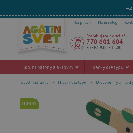
-2
Náš příběh
Mámin blog
Kont
Potřebujete poradit?
770 601 604
Po - Pá 9:00 - 15:00
Školní batohy a aktovky
Hračky dle typu
Úvodní stránka
Hračky dle typu
Dřevěné hry a hračk
DJECO