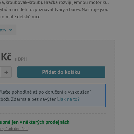
ka, šroubovák-šroub). Hračka rozvíjí jemnou motoriku,
bů a učí děti rozpoznávat tvary a barvy. Nástroje jsou
ro malé dětské ruce.
etry
 Kč
s DPH
+
Přidat do košíku
Plaťte pohodlně až po doručení a vyzkoušení
zboží. Zdarma a bez navýšení.
Jak na to?
upné jen v některých prodejnách
a způsob doručení