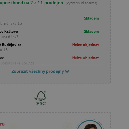
upné ihned na 2 z 11 prodejen
(vyzvednutí zdarma)
Skladem
obrněnská 13
ec Králové
Skladem
lova 624/6
é Budějovice
Nelze objednat
ká 13
rec
Nelze objednat
 Sokolovské 256/21
Zobrazit všechny prodejny
ro