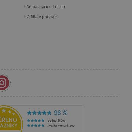
Volná pracovní místa
Affiliate program
e Docs zajištěním
k návštěvníci používají
ových stránkách.
om, jak si webové stránky
odkud pocházejí, a
mi k optimalizaci
ování personalizovaných
vu relace.
azení vhodné reklamy.
stránkách.
ledování uživatelských
bsahu webových stránek
žeb a obsahu. Může
 uživatelů a preferencích
amních a marketingových
á k řízení uživatelských
 k zapamatování volby
rsonalizovaných funkcí.
je jednoznačně přiřazené
tele a shromažďuje údaje o
mohou být odeslána k