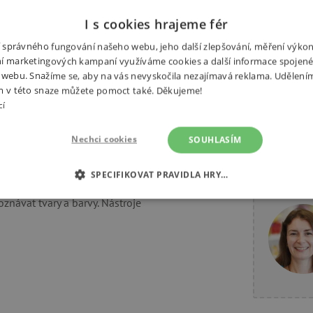
z
I s cookies hrajeme fér
ní správného fungování našeho webu, jeho další zlepšování, měření výko
í marketingových kampaní využíváme cookies a další informace spojené
Související produkty
Alternativní
 webu. Snažíme se, aby na vás nevyskočila nezajímavá reklama. Udělení
m v této snaze můžete pomoct také. Děkujeme!
cí
Nechci cookies
SOUHLASÍM
oje pro různé typy manipulace. Děti
SPECIFIKOVAT PRAVIDLA HRY…
Potřebuj
tka, šroubovák-šroub). Hračka
znávat tvary a barvy. Nástroje
É COOKIES
ANALYTICKÉ COOKIES
MARKETINGOVÉ C
RY
tně nutné cookies
Analytické cookies
Marketingové cookies
Funkční s