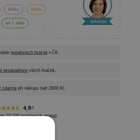
holku
kluka
Kristýna
od 1 roku
 výběr
kreativních hraček
v ČR.
ní nezávadnost
všech hraček.
é zdarma
při nákupu nad 2800 Kč.
4,9
/5
řes 10 500 pozitivních
recenzí
držitelný e-shop
ivotní prostředí a péči o