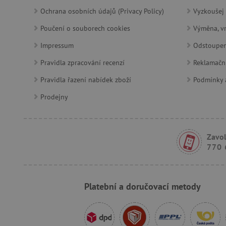
product_filter_remember
Ochrana osobních údajů (Privacy Policy)
Vyzkoušej 
Poučení o souborech cookies
Výměna, vr
Provider
Provi
/
Impressum
Odstoupen
Název
Název
Název
Doména
Domé
Pravidla zpracování recenzí
Reklamačn
S
smc_dyn_item
COMPASS
Google
Googl
.docs.google
.docs.
Pravidla řazení nabídek zboží
Podmínky a
smc_dyn_item_code
_cfuvid
.vimeo.com
Prodejny
_ga_9XW4E0XYJX
.agati
com.silverpop.iMAWebCo
_ga
vuid
Vimeo.com I
Googl
tv_UICR
.vimeo.com
.agati
Zavol
770 
smc_not
Platební a doručovací metody
uid