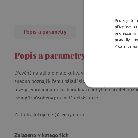
Pro zajiště
přizpůsoben
Popis a parametry
Recenze
(9×)
prohlížením
pravidly ná
Více informa
Popis a parametry
Dřevěné nářadí pro malé kutily. V sadě jsou tři různé nástr
snadno poznají k čemu nářadí slouží pomocí barev (klíč-ma
rozvíjí jemnou motoriku, koordinaci pohybů a učí děti rozpo
NEZBYTNĚ NUTN
jsou přizpůsobeny pro malé dětské ruce.
FUNKČNÍ SOUBO
Za fotky děkujeme @seebytereza.
Nezby
Zařazeno v kategoriích