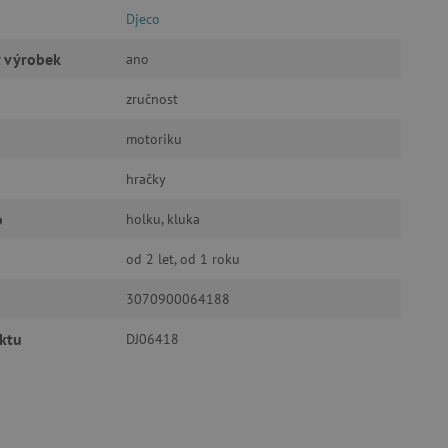
Djeco
 účtu. Webové stránky nelze
ý výrobek
ano
zručnost
ozlišení mezi lidmi a
by bylo možné podávat
motoriku
ebových stránek.
ukládání souhlasu
hračky
ookies na webových
právními požadavky na
ie cookies.
o
holku, kluka
ukládání souhlasu
 stránkách.
od 2 let, od 1 roku
a Cookie-Script.com k
3070900064188
se soubory cookie
 cookie Cookie-Script.com
ktu
DJ06418
ný k udržování proměnných
ozlišení mezi lidmi a
by bylo možné podávat
ebových stránek.