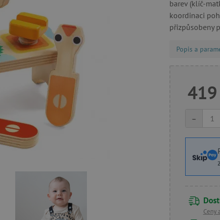
barev (klíč-mat
koordinaci pohy
přizpůsobeny p
Popis a param
419
-
Dost
Ceny 