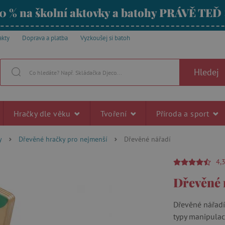
0 % na školní aktovky a batohy PRÁVĚ TEĎ
akty
Doprava a platba
Vyzkoušej si batoh
Hledej
Hračky dle věku
Tvoření
Příroda a sport
y
Dřevěné hračky pro nejmenší
Dřevěné nářadí
4,
Dřevěné 
Dřevěné nářadí 
typy manipulac