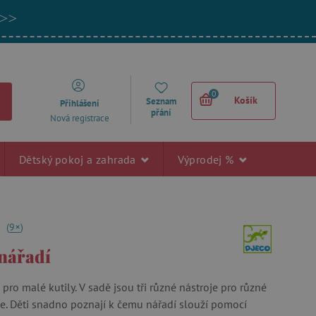
 >>
0
Košík
Seznam
Přihlášení
přání
Nová registrace
Dětský pokoj a zahrada
Výprodej %
+
3
(
9
)
nářadí
pro malé kutily. V sadě jsou tři různé nástroje pro různé
e. Děti snadno poznají k čemu nářadí slouží pomocí