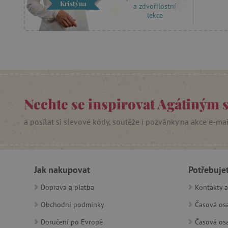
Kristýna
lastVisitedProduct
a zdvořilostní
lekce
__cf_bm
_sp_ses.f442
featureFlagIdentifier
_lb
Nechte se inspirovat Agátiným 
_pinterest_ct_ua
a posílat si slevové kódy, soutěže i pozvánky na akce e-ma
AWSALBCORS
_sp_id.f442
Jak nakupovat
Potřebuje
Doprava a platba
Kontakty a
featureFlagCheckoutExpe
udid
Obchodní podmínky
Časová osa
Doručení po Evropě
Časová osa