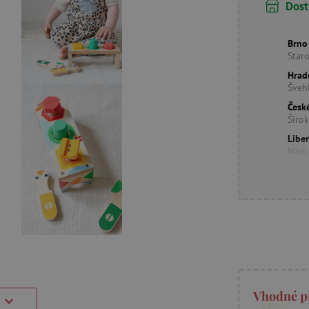
Dost
Brno
Star
Hrad
Šveh
Česk
Širo
Libe
Nám.
Vhodné p