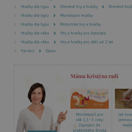
Hračky dle typu
Dřevěné hry a hračky
Dřevěné hrač
Nezbytně nutné soubory cook
bez nezbytně nutných soubo
Hračky dle typu
Montessori hračky
Název
Hračky dle typu
Motorické hry a hračky
Hračky dle věku
Hry a hračky pro batolata
__cf_bm
Hračky dle věku
Hry a hračky pro děti od 2 let
Výrobci
Djeco
_lb_ccc
cjConsent
Máma Kristýna radí
Google Priv
CookieScriptConsent
PHPSESSID
Jak hra
Montessori pro
__cf_bm
jemnou
věk 1,5–3 roky:
malý
Zapojení do
praktického života