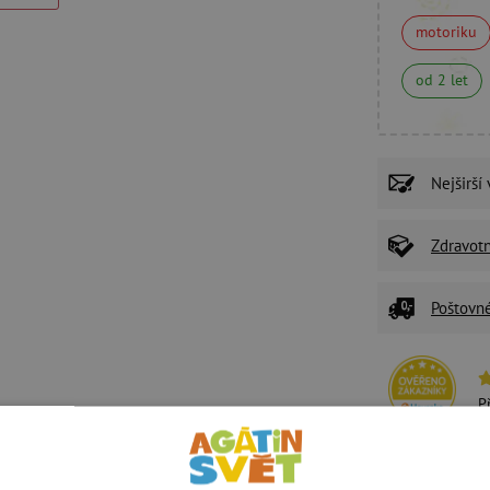
motoriku
od 2 let
Nejširší
Zdravot
Poštovn
P
U
Ž