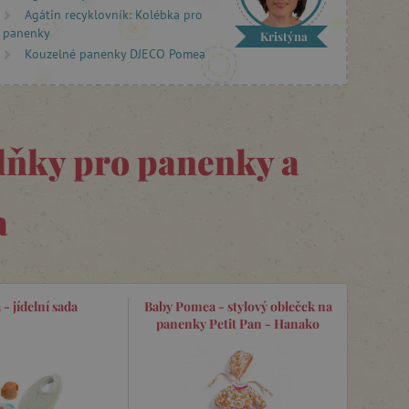
Agátin recyklovník: Kolébka pro
panenky
Kristýna
Kouzelné panenky DJECO Pomea
lňky pro panenky a
a
- jídelní sada
Baby Pomea - stylový obleček na
panenky Petit Pan - Hanako