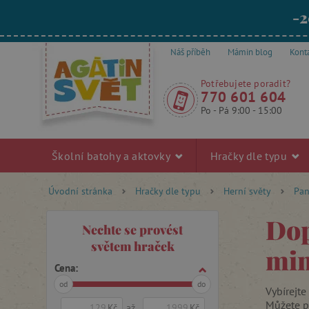
-2
Náš příběh
Mámin blog
Kont
Potřebujete poradit?
770 601 604
Po - Pá 9:00 - 15:00
Školní batohy a aktovky
Hračky dle typu
Úvodní stránka
Hračky dle typu
Herní světy
Pan
Dop
Nechte se provést
světem hraček
mi
Cena:
od
do
Vybírejt
Můžete po
Kč
až
Kč