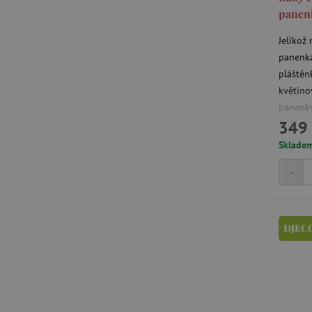
__cf_bm
panen
Jelikož 
_lb_ccc
panenká
pláštěn
květino
cjConsent
panenky
Google Priv
349 
o velik
CookieScriptConsent
Sklade
-
PHPSESSID
__cf_bm
DJEC
lastVisitedProduct
__cf_bm