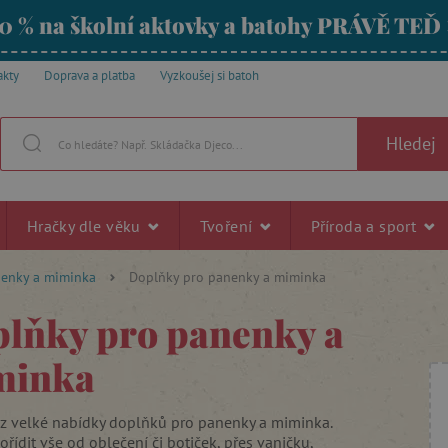
0 % na školní aktovky a batohy PRÁVĚ TEĎ
akty
Doprava a platba
Vyzkoušej si batoh
Hledej
Hračky dle věku
Tvoření
Příroda a sport
enky a miminka
Doplňky pro panenky a miminka
lňky pro panenky a
minka
e z velké nabídky doplňků pro panenky a miminka.
řídit vše od oblečení či botiček, přes vaničku,