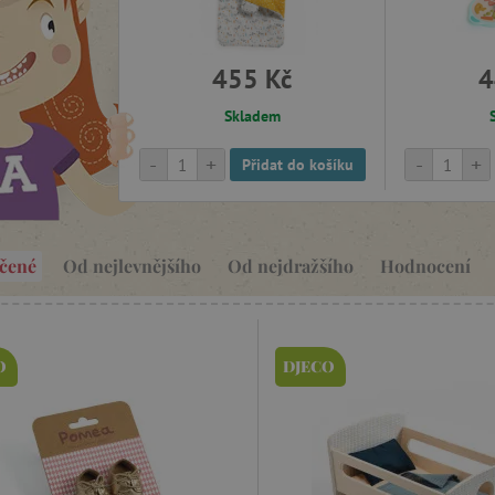
455 Kč
4
Skladem
-
+
-
+
Přidat do košíku
čené
Od nejlevnějšího
Od nejdražšího
Hodnocení
O
DJECO