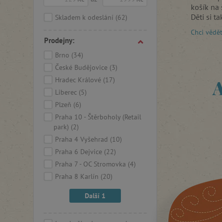
košík na 
Děti si 
Skladem k odeslání
(62)
Chci vědě
Prodejny:
Brno
(34)
České Budějovice
(3)
Hradec Králové
(17)
A
Liberec
(5)
Plzeň
(6)
Praha 10 - Štěrboholy (Retail
park)
(2)
Praha 4 Vyšehrad
(10)
Praha 6 Dejvice
(22)
Praha 7 - OC Stromovka
(4)
Praha 8 Karlín
(20)
Další 1