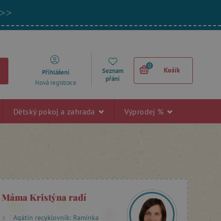
 >>
0
Košík
Seznam
Přihlášení
přání
Nová registrace
Dětský pokoj a zahrada
Výprodej %
Máma Kristýna radí
Agátin recyklovník: Ramínka