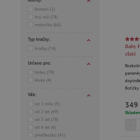
fantazii
(1)
hru rolí
(78)
motoriku
(66)
Typ hračky:
Baby P
hračky
(74)
zlaté
Určeno pro:
Rozkošn
holku
(78)
panenky
kluka
(4)
doplněk
Botičky
Věk:
349 
od 1 roku
(5)
od 2 let
(49)
Sklade
od 3 let
(78)
-
od 6 let
(6)
předškoláci
(41)