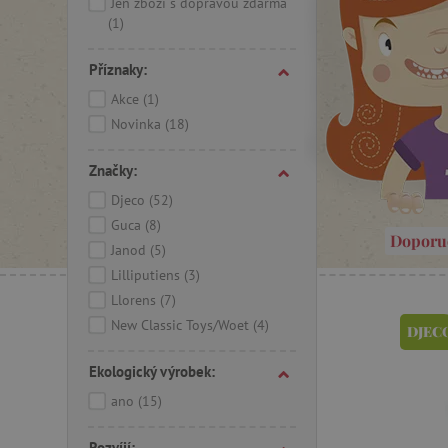
Jen zboží s dopravou zdarma
(1)
Příznaky:
Akce
(1)
Novinka
(18)
Značky:
Djeco
(52)
Guca
(8)
Doporu
Janod
(5)
Lilliputiens
(3)
Llorens
(7)
New Classic Toys/Woet
(4)
DJEC
Ekologický výrobek:
ano
(15)
Rozvíjí: