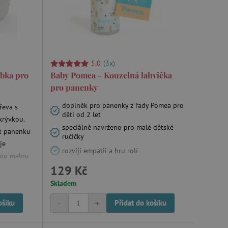
5,0
(3x)
ébka pro
Baby Pomea - Kouzelná lahvička
pro panenky
doplněk pro panenky z řady Pomea pro
řeva s
děti od 2 let
krývkou.
speciálně navrženo pro malé dětské
ré panenku
ručičky
je
rozvíjí empatii a hru rolí
vou malou
129 Kč
Skladem
-
+
ošíku
Přidat do košíku