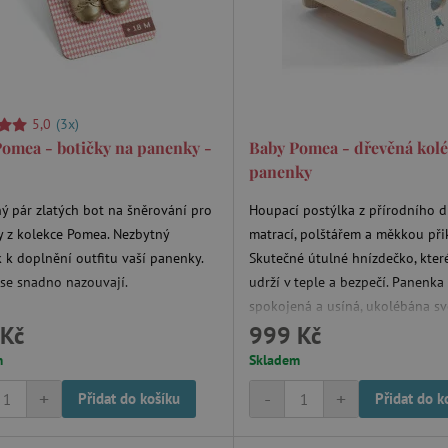
5,0
(3x)
omea - botičky na panenky -
Baby Pomea - dřevěná kol
panenky
ý pár zlatých bot na šněrování pro
Houpací postýlka z přírodního d
 z kolekce Pomea. Nezbytný
matrací, polštářem a měkkou při
 k doplnění outfitu vaší panenky.
Skutečné útulné hnízdečko, kte
 se snadno nazouvají.
udrží v teple a bezpečí. Panenka 
spokojená a usíná, ukolébána s
Kč
999 Kč
maminkou.
m
Skladem
+
-
+
Přidat do košíku
Přidat do k