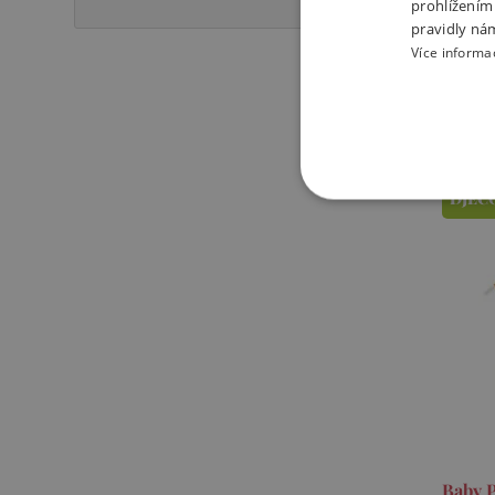
prohlížením
pravidly ná
1 84
Více informa
Sklade
-
DJEC
NEZBYTNĚ NUTN
FUNKČNÍ SOUBO
Nezby
Nezbytně nutné soubory cook
bez nezbytně nutných soubo
Název
Baby P