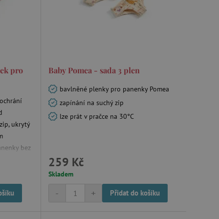
m zajišťuje hledání na
e vztahu k Pinterest
ek pro
Baby Pomea - sada 3 plen
s případy použití CORS po
lší soubory cookie
í lepivosti založených na
bavlněné plenky pro panenky Pomea
).
 ochrání
zapínání na suchý zip
d
lze prát v pračce na 30°C
ip, ukrytý
m
 identifikaci zařízení,
anenky bez
e, aby sledovala používání
259 Kč
před
Skladem
-
+
ošíku
Přidat do košíku