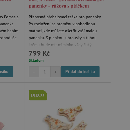
ozlišení mezi lidmi a
panenky - růžová s ptáčkem
by bylo možné podávat
ebových stránek.
ky Pomea s
Přenosná přebalovací taška pro panenky.
ukládání souhlasu
 panenka
Po rozložení se promění v pohodlnou
ookies na webových
právními požadavky na
vném babím
matraci, kde můžete ošetřit vaší malou
ie cookies.
jednoduše
panenku. S plenkou, ubrousky a tubou
ukládání souhlasu
 stránkách.
krému bude mít miminko vždy čistý
799 Kč
zadeček. Nezbytný doplněk, který si malá
a Cookie-Script.com k
se soubory cookie
maminka může vzít kamkoliv sebou.
Skladem
 cookie Cookie-Script.com
Vhodné pro panenky o velikosti 30 až 36
-
+
ošíku
Přidat do košíku
cm.
ný k udržování proměnných
ozlišení mezi lidmi a
by bylo možné podávat
ebových stránek.
DJECO
ozlišení mezi lidmi a
by bylo možné podávat
ebových stránek.