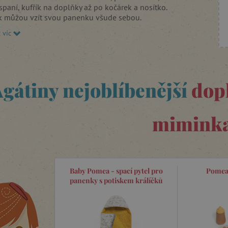
spaní, kufřík na doplňky až po kočárek a nosítko.
tak můžou vzít svou panenku všude sebou.
t víc
gátiny nejoblíbenější
dop
mimink
Baby Pomea - spací pytel pro
Pomea 
panenky s potiskem králíčků