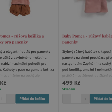
www.agatinsvet.cz
30 minut
OnLine chat
www.agatinsvet.cz
4 měsíce
.agatinsvet.cz
Zavřením
Cookie systému lugis box, který ná
prohlížeče
webu
1 rok
Tento soubor cookie se nastavuje v
Pinterest Inc.
Marketing
.ct.pinterest.com
omea - růžová košilka a
Baby Pomea - růžový kabát
7 dní
Pro pokračující podporu lepivosti 
Amazon.com Inc.
aktualizaci Chromium vytváříme da
ky pro panenky
panenky
www.pages06.net
lepivosti pro každou z těchto funkc
trvání s názvem AWSALBCORS (ALB
ý a elegantní outfit pro panenky
Stylový růžový kabátek s kapucí
www.agatinsvet.cz
1 rok 1
OnLine chat
e ušitý z bavlněného mušelínu.
panenky na zimní procházce pře
měsíc
 nabízí maximální pohodlí pro
nastydnutím. Zapínání na suchý z
rimentVariant
www.agatinsvet.cz
4 měsíce
. Kalhoty v pase na gumu a košilka
pod knoflíky, umožní i nejmenší
.agatinsvet.cz
1 měsíc
Tento cookie se používá k jedinečné
ím zapínáním na suchý zip
prstíčkům zvládnout oblékání p
která mají přístup k webové stránc
a zlepšila uživatelskou zkušenost.
Kč
499 Kč
jí malým rodičům panenku snadno
obtíží. Kapuca ochrání panenky 
ut.
chladem nebo deštěm.
www.agatinsvet.cz
1 den
Zapamatování filtru produktů
m
Skladem
+
-
+
Přidat do košíku
Přidat do k
der
/
Vyprší
Vyprší
Popis
Popis
na
Provider
/
Doména
Vyprší
Popis